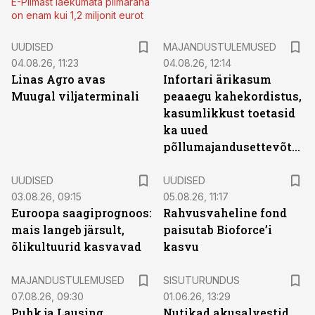
E-Piimast laekumata piimaraha
on enam kui 1,2 miljonit eurot
UUDISED
MAJANDUSTULEMUSED
04.08.26, 11:23
04.08.26, 12:14
Linas Agro avas
Infortari ärikasum
Muugal viljaterminali
peaaegu kahekordistus,
kasumlikkust toetasid
ka uued
põllumajandusettevõtted
UUDISED
UUDISED
03.08.26, 09:15
05.08.26, 11:17
Euroopa saagiprognoos:
Rahvusvaheline fond
mais langeb järsult,
paisutab Bioforce’i
õlikultuurid kasvavad
kasvu
ST
MAJANDUSTULEMUSED
SISUTURUNDUS
07.08.26, 09:30
01.06.26, 13:29
Puhk ja Lausing
Nutikad akusalvestid