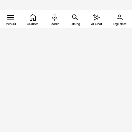
Menüü
Uudised
Raadio
Otsing
AI Chat
Logi sisse
Vana-Lõuna 39/1, 19094 Tallinn
(+372) 667 0111
pollumajandus@pollumajandus.ee
Telli
Reklaam
Firmast
Sisu kasutamisõigused
Ajakirjaniku
eetikakoodeks
Üldtingimused
Privaatsustingimused
Küpsiste poliitika
KKK