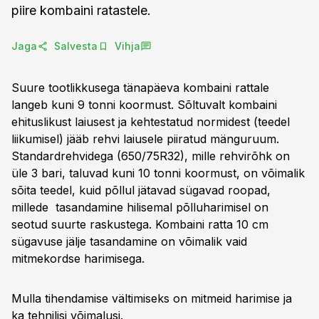
piire kombaini ratastele.
Jaga
Salvesta
Vihja
Suure tootlikkusega tänapäeva kombaini rattale
langeb kuni 9 tonni koormust. Sõltuvalt kombaini
ehituslikust laiusest ja kehtestatud normidest (teedel
liikumisel) jääb rehvi laiusele piiratud mänguruum.
Standardrehvidega (650/75R32), mille rehvirõhk on
üle 3 bari, taluvad kuni 10 tonni koormust, on võimalik
sõita teedel, kuid põllul jätavad sügavad roopad,
millede tasandamine hilisemal põlluharimisel on
seotud suurte raskustega. Kombaini ratta 10 cm
sügavuse jälje tasandamine on võimalik vaid
mitmekordse harimisega.
Mulla tihendamise vältimiseks on mitmeid harimise ja
ka tehnilisi võimalusi.