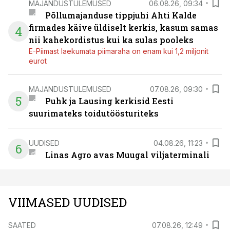
MAJANDUSTULEMUSED
06.08.26, 09:34
Põllumajanduse tippjuhi Ahti Kalde
firmades käive üldiselt kerkis, kasum samas
4
nii kahekordistus kui ka sulas pooleks
E-Piimast laekumata piimaraha on enam kui 1,2 miljonit
eurot
MAJANDUSTULEMUSED
07.08.26, 09:30
5
Puhk ja Lausing kerkisid Eesti
suurimateks toidutöösturiteks
UUDISED
04.08.26, 11:23
6
Linas Agro avas Muugal viljaterminali
VIIMASED UUDISED
SAATED
07.08.26, 12:49