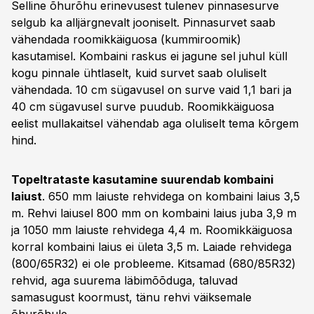
Selline õhurõhu erinevusest tulenev pinnasesurve
selgub ka alljärgnevalt jooniselt. Pinnasurvet saab
vähendada roomikkäiguosa (kummiroomik)
kasutamisel. Kombaini raskus ei jagune sel juhul küll
kogu pinnale ühtlaselt, kuid survet saab oluliselt
vähendada. 10 cm sügavusel on surve vaid 1,1 bari ja
40 cm sügavusel surve puudub. Roomikkäiguosa
eelist mullakaitsel vähendab aga oluliselt tema kõrgem
hind.
Topeltrataste kasutamine suurendab kombaini
laiust
. 650 mm laiuste rehvidega on kombaini laius 3,5
m. Rehvi laiusel 800 mm on kombaini laius juba 3,9 m
ja 1050 mm laiuste rehvidega 4,4 m. Roomikkäiguosa
korral kombaini laius ei ületa 3,5 m. Laiade rehvidega
(800/65R32) ei ole probleeme. Kitsamad (680/85R32)
rehvid, aga suurema läbimõõduga, taluvad
samasugust koormust, tänu rehvi väiksemale