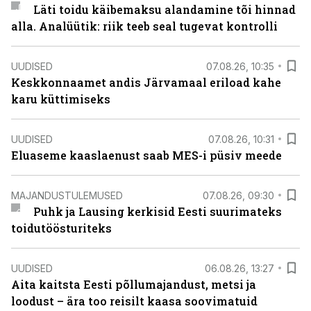
Läti toidu käibemaksu alandamine tõi hinnad
alla. Analüütik: riik teeb seal tugevat kontrolli
UUDISED
07.08.26, 10:35
Keskkonnaamet andis Järvamaal eriload kahe
karu küttimiseks
UUDISED
07.08.26, 10:31
Eluaseme kaaslaenust saab MES-i püsiv meede
MAJANDUSTULEMUSED
07.08.26, 09:30
Puhk ja Lausing kerkisid Eesti suurimateks
toidutöösturiteks
UUDISED
06.08.26, 13:27
Aita kaitsta Eesti põllumajandust, metsi ja
loodust – ära too reisilt kaasa soovimatuid