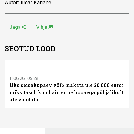
Autor: Ilmar Karjane
Jaga
Vihja
SEOTUD LOOD
ST
11.06.26, 09:28
Üks seisakupäev võib maksta üle 30 000 euro:
miks tasub kombain enne hooaega põhjalikult
üle vaadata