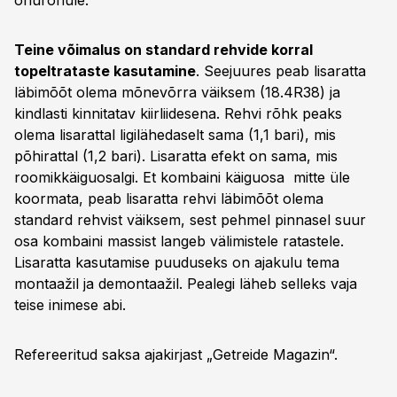
õhurõhule.
Teine võimalus on standard rehvide korral
topeltrataste kasutamine
. Seejuures peab lisaratta
läbimõõt olema mõnevõrra väiksem (18.4R38) ja
kindlasti kinnitatav kiirliidesena. Rehvi rõhk peaks
olema lisarattal ligilähedaselt sama (1,1 bari), mis
põhirattal (1,2 bari). Lisaratta efekt on sama, mis
roomikkäiguosalgi. Et kombaini käiguosa mitte üle
koormata, peab lisaratta rehvi läbimõõt olema
standard rehvist väiksem, sest pehmel pinnasel suur
osa kombaini massist langeb välimistele ratastele.
Lisaratta kasutamise puuduseks on ajakulu tema
montaažil ja demontaažil. Pealegi läheb selleks vaja
teise inimese abi.
Refereeritud saksa ajakirjast „Getreide Magazin“.