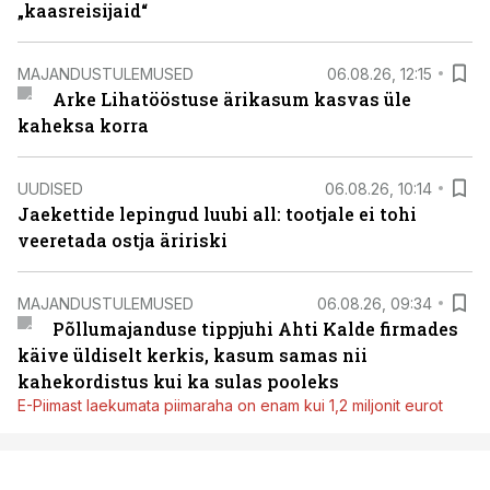
„kaasreisijaid“
MAJANDUSTULEMUSED
06.08.26, 12:15
Arke Lihatööstuse ärikasum kasvas üle
kaheksa korra
UUDISED
06.08.26, 10:14
Jaekettide lepingud luubi all: tootjale ei tohi
veeretada ostja äririski
MAJANDUSTULEMUSED
06.08.26, 09:34
Põllumajanduse tippjuhi Ahti Kalde firmades
käive üldiselt kerkis, kasum samas nii
kahekordistus kui ka sulas pooleks
E-Piimast laekumata piimaraha on enam kui 1,2 miljonit eurot