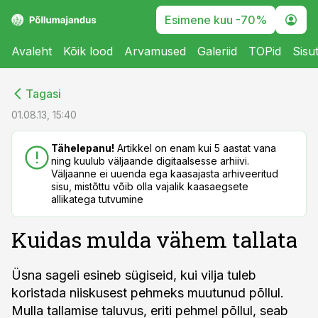
Esimene kuu -70%
Avaleht
Kõik lood
Arvamused
Galeriid
TOPid
Sisu
cebook
cebook
Tagasi
Twitter)
Twitter)
01.08.13, 15:40
kedIn
kedIn
Tähelepanu!
Artikkel on enam kui 5 aastat vana
ning kuulub väljaande digitaalsesse arhiivi.
ail
ail
Väljaanne ei uuenda ega kaasajasta arhiveeritud
sisu, mistõttu võib olla vajalik kaasaegsete
k
k
allikatega tutvumine
Kuidas mulda vähem tallata
Üsna sageli esineb sügiseid, kui vilja tuleb
koristada niiskusest pehmeks muutunud põllul.
Mulla tallamise taluvus, eriti pehmel põllul, seab