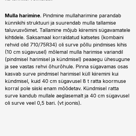
Mulla harimine
. Pindmine mullaharimine parandab
künnikihi struktuuri ja suurendab mulla tallamise
taluvusvõimet. Tallamine mõjub kiiremini sügavamatele
kihtidele. Saksamaal korraldatud katsetes (kombaini
rehvid olid 710/75R34) oli surve põllu pindmises kihis
(10 cm sügavusel) mõlemal mulla harimise variandil
(pindmisel harimisel ja kündmisel) peaaegu ühesugune
ja see vastas rehvi õhurõhule. Pinna sügavamas osas
kasvab surve pindmisel harimisel küll kiiremini kui
kündmisel, kuid 40 cm sügavusel 8 t ratta koormuse
korral pole siiski enam mõõdetav. Kündmisel ratta
surve kandub mullale aeglasemalt ja 40 cm sügavusel
oli surve veel 0,5 bari. (vt joonis).