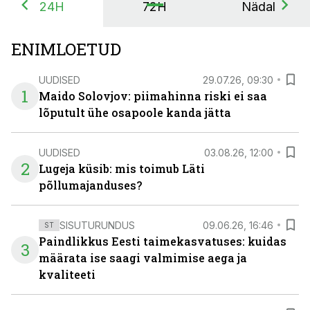
24H
72H
Nädal
ENIMLOETUD
UUDISED
29.07.26, 09:30
1
Maido Solovjov: piimahinna riski ei saa
lõputult ühe osapoole kanda jätta
UUDISED
03.08.26, 12:00
2
Lugeja küsib: mis toimub Läti
põllumajanduses?
SISUTURUNDUS
09.06.26, 16:46
ST
Paindlikkus Eesti taimekasvatuses: kuidas
3
määrata ise saagi valmimise aega ja
kvaliteeti