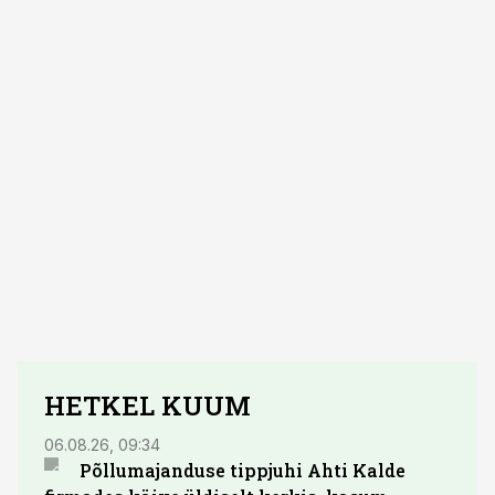
HETKEL KUUM
06.08.26, 09:34
03.08.
Põllumajanduse tippjuhi Ahti Kalde
Luge