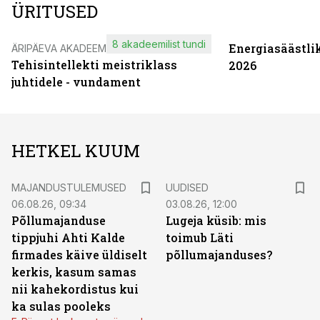
ÜRITUSED
8 akadeemilist tundi
Energiasäästli
ÄRIPÄEVA AKADEEMIA
Tehisintellekti meistriklass
2026
juhtidele - vundament
HETKEL KUUM
MAJANDUSTULEMUSED
UUDISED
06.08.26, 09:34
03.08.26, 12:00
Põllumajanduse
Lugeja küsib: mis
tippjuhi Ahti Kalde
toimub Läti
firmades käive üldiselt
põllumajanduses?
kerkis, kasum samas
nii kahekordistus kui
ka sulas pooleks