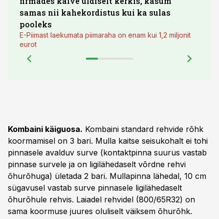
firmades käive üldiselt kerkis, kasum
põll
samas nii kahekordistus kui ka sulas
pooleks
E-Piimast laekumata piimaraha on enam kui 1,2 miljonit
eurot
Kombaini käiguosa.
Kombaini standard rehvide rõhk
koormamisel on 3 bari. Mulla kaitse seisukohalt ei tohi
pinnasele avalduv surve (kontaktpinna suurus vastab
pinnase survele ja on ligilähedaselt võrdne rehvi
õhurõhuga) ületada 2 bari. Mullapinna lähedal, 10 cm
sügavusel vastab surve pinnasele ligilähedaselt
õhurõhule rehvis. Laiadel rehvidel (800/65R32) on
sama koormuse juures oluliselt väiksem õhurõhk.