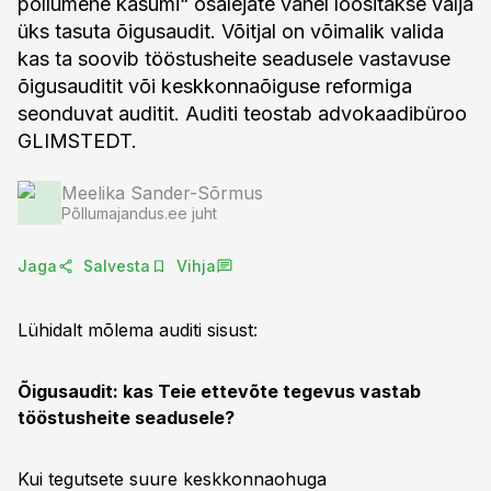
põllumehe kasumi“ osalejate vahel loositakse välja
üks tasuta õigusaudit. Võitjal on võimalik valida
kas ta soovib tööstusheite seadusele vastavuse
õigusauditit või keskkonnaõiguse reformiga
seonduvat auditit. Auditi teostab advokaadibüroo
GLIMSTEDT.
Meelika Sander-Sõrmus
Põllumajandus.ee juht
Jaga
Salvesta
Vihja
Lühidalt mõlema auditi sisust:
Õigusaudit: kas Teie ettevõte tegevus vastab
tööstusheite seadusele?
Kui tegutsete suure keskkonnaohuga