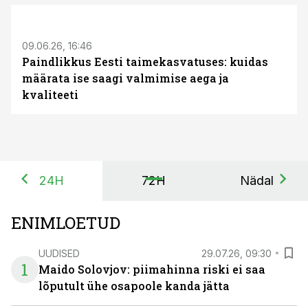
ST
09.06.26, 16:46
Paindlikkus Eesti taimekasvatuses: kuidas
määrata ise saagi valmimise aega ja
kvaliteeti
24H
72H
Nädal
ENIMLOETUD
UUDISED
29.07.26, 09:30
1
Maido Solovjov: piimahinna riski ei saa
lõputult ühe osapoole kanda jätta