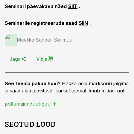
Seminari päevakava näed
SIIT
.
Seminarile registreeruda saad
SIIN
.
Meelika Sander-Sõrmus
Jaga
Vihja
See teema pakub huvi?
Hakka neid märksõnu jälgima
ja saad alati teavituse, kui sel teemal ilmub midagi uut!
põllumajandusõigus
SEOTUD LOOD