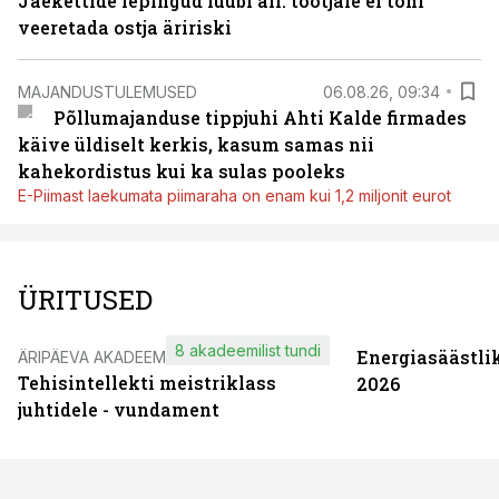
Jaekettide lepingud luubi all: tootjale ei tohi
veeretada ostja äririski
MAJANDUSTULEMUSED
06.08.26, 09:34
Põllumajanduse tippjuhi Ahti Kalde firmades
käive üldiselt kerkis, kasum samas nii
kahekordistus kui ka sulas pooleks
E-Piimast laekumata piimaraha on enam kui 1,2 miljonit eurot
ÜRITUSED
8 akadeemilist tundi
Energiasäästli
ÄRIPÄEVA AKADEEMIA
Tehisintellekti meistriklass
2026
juhtidele - vundament