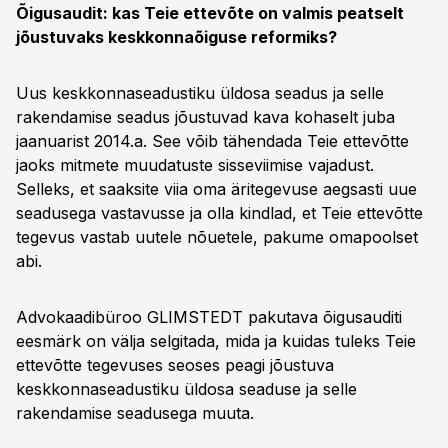
Õigusaudit: kas Teie ettevõte on valmis peatselt
jõustuvaks keskkonnaõiguse reformiks?
Uus keskkonnaseadustiku üldosa seadus ja selle
rakendamise seadus jõustuvad kava kohaselt juba
jaanuarist 2014.a. See võib tähendada Teie ettevõtte
jaoks mitmete muudatuste sisseviimise vajadust.
Selleks, et saaksite viia oma äritegevuse aegsasti uue
seadusega vastavusse ja olla kindlad, et Teie ettevõtte
tegevus vastab uutele nõuetele, pakume omapoolset
abi.
Advokaadibüroo GLIMSTEDT pakutava õigusauditi
eesmärk on välja selgitada, mida ja kuidas tuleks Teie
ettevõtte tegevuses seoses peagi jõustuva
keskkonnaseadustiku üldosa seaduse ja selle
rakendamise seadusega muuta.