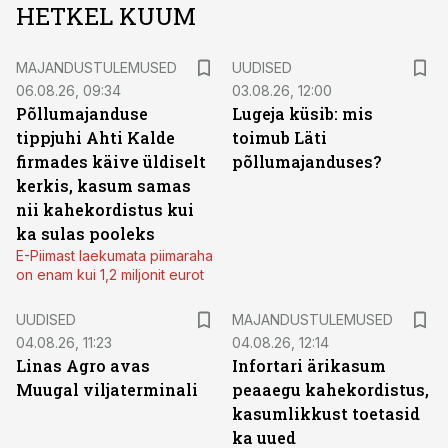
HETKEL KUUM
MAJANDUSTULEMUSED
UUDISED
06.08.26, 09:34
03.08.26, 12:00
Põllumajanduse
Lugeja küsib: mis
tippjuhi Ahti Kalde
toimub Läti
firmades käive üldiselt
põllumajanduses?
kerkis, kasum samas
nii kahekordistus kui
ka sulas pooleks
E-Piimast laekumata piimaraha
on enam kui 1,2 miljonit eurot
UUDISED
MAJANDUSTULEMUSED
04.08.26, 11:23
04.08.26, 12:14
Linas Agro avas
Infortari ärikasum
Muugal viljaterminali
peaaegu kahekordistus,
kasumlikkust toetasid
ka uued