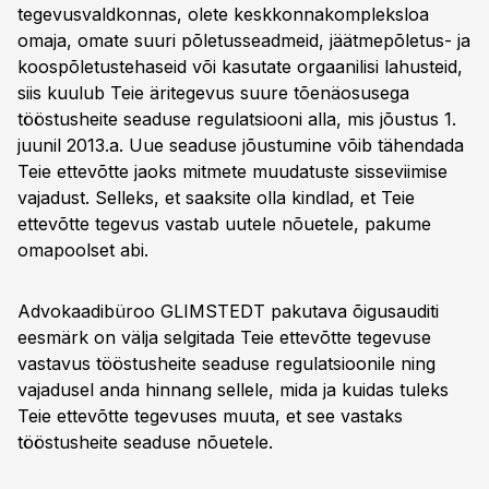
tegevusvaldkonnas, olete keskkonnakompleksloa
omaja, omate suuri põletusseadmeid, jäätmepõletus- ja
koospõletustehaseid või kasutate orgaanilisi lahusteid,
siis kuulub Teie äritegevus suure tõenäosusega
tööstusheite seaduse regulatsiooni alla, mis jõustus 1.
juunil 2013.a. Uue seaduse jõustumine võib tähendada
Teie ettevõtte jaoks mitmete muudatuste sisseviimise
vajadust. Selleks, et saaksite olla kindlad, et Teie
ettevõtte tegevus vastab uutele nõuetele, pakume
omapoolset abi.
Advokaadibüroo GLIMSTEDT pakutava õigusauditi
eesmärk on välja selgitada Teie ettevõtte tegevuse
vastavus tööstusheite seaduse regulatsioonile ning
vajadusel anda hinnang sellele, mida ja kuidas tuleks
Teie ettevõtte tegevuses muuta, et see vastaks
tööstusheite seaduse nõuetele.