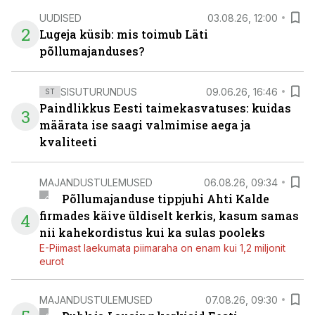
UUDISED
03.08.26, 12:00
2
Lugeja küsib: mis toimub Läti
põllumajanduses?
SISUTURUNDUS
09.06.26, 16:46
ST
Paindlikkus Eesti taimekasvatuses: kuidas
3
määrata ise saagi valmimise aega ja
kvaliteeti
MAJANDUSTULEMUSED
06.08.26, 09:34
Põllumajanduse tippjuhi Ahti Kalde
firmades käive üldiselt kerkis, kasum samas
4
nii kahekordistus kui ka sulas pooleks
E-Piimast laekumata piimaraha on enam kui 1,2 miljonit
eurot
MAJANDUSTULEMUSED
07.08.26, 09:30