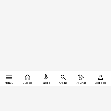
Menüü
Uudised
Raadio
Otsing
AI Chat
Logi sisse
Vana-Lõuna 39/1, 19094 Tallinn