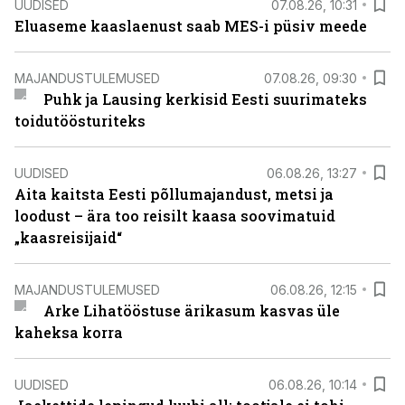
UUDISED
07.08.26, 10:31
Eluaseme kaaslaenust saab MES-i püsiv meede
MAJANDUSTULEMUSED
07.08.26, 09:30
Puhk ja Lausing kerkisid Eesti suurimateks
toidutöösturiteks
UUDISED
06.08.26, 13:27
Aita kaitsta Eesti põllumajandust, metsi ja
loodust – ära too reisilt kaasa soovimatuid
„kaasreisijaid“
MAJANDUSTULEMUSED
06.08.26, 12:15
Arke Lihatööstuse ärikasum kasvas üle
kaheksa korra
UUDISED
06.08.26, 10:14