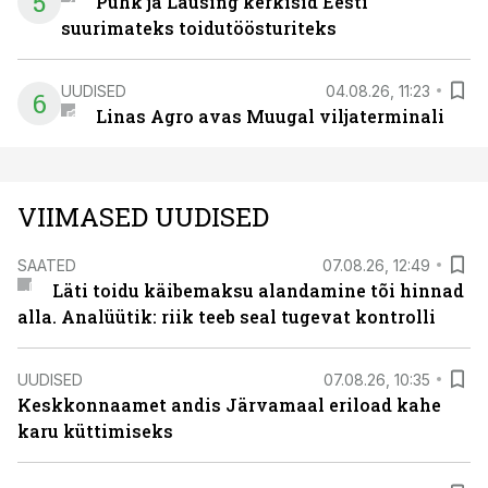
5
Puhk ja Lausing kerkisid Eesti
suurimateks toidutöösturiteks
UUDISED
04.08.26, 11:23
6
Linas Agro avas Muugal viljaterminali
VIIMASED UUDISED
SAATED
07.08.26, 12:49
Läti toidu käibemaksu alandamine tõi hinnad
alla. Analüütik: riik teeb seal tugevat kontrolli
UUDISED
07.08.26, 10:35
Keskkonnaamet andis Järvamaal eriload kahe
karu küttimiseks