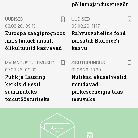
põllumajandusettevõtted
UUDISED
UUDISED
03.08.26, 09:15
05.08.26, 11:17
Euroopa saagiprognoos:
Rahvusvaheline fond
mais langeb järsult,
paisutab Bioforce’i
õlikultuurid kasvavad
kasvu
ST
MAJANDUSTULEMUSED
SISUTURUNDUS
07.08.26, 09:30
01.06.26, 13:29
Puhk ja Lausing
Nutikad akusalvestid
kerkisid Eesti
muudavad
suurimateks
päikeseenergia taas
toidutöösturiteks
tasuvaks