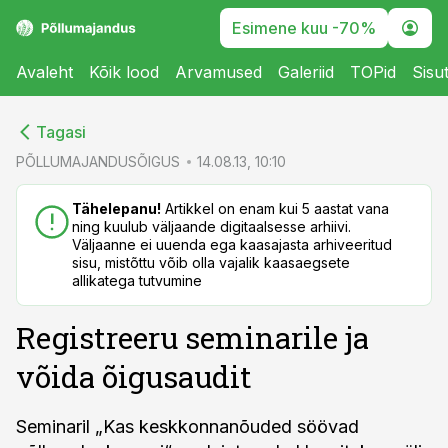
Esimene kuu -70%
Avaleht
Kõik lood
Arvamused
Galeriid
TOPid
Sisu
cebook
cebook
Tagasi
Twitter)
Twitter)
PÕLLUMAJANDUSÕIGUS
14.08.13, 10:10
kedIn
kedIn
Tähelepanu!
Artikkel on enam kui 5 aastat vana
ning kuulub väljaande digitaalsesse arhiivi.
ail
ail
Väljaanne ei uuenda ega kaasajasta arhiveeritud
sisu, mistõttu võib olla vajalik kaasaegsete
k
k
allikatega tutvumine
Registreeru seminarile ja
võida õigusaudit
Seminaril „Kas keskkonnanõuded söövad