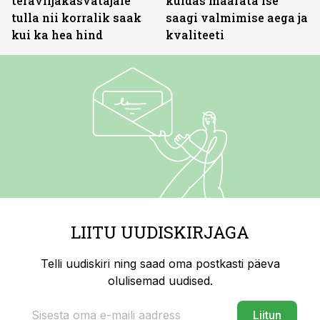
teraviljakasvatajale
kuidas määrata ise
tulla nii korralik saak
saagi valmimise aega ja
kui ka hea hind
kvaliteeti
LIITU UUDISKIRJAGA
Telli uudiskiri ning saad oma postkasti päeva
olulisemad uudised.
Liitun