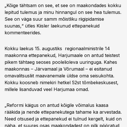
„Kõige tähtsam on see, et see on maakondades kokku
lepitud tulemus ja minu hinnangul on see hea tulemus.
See on väga suur samm mõistliku riigipidamise
suunas,“ ütles Kiisler laekunud ettepanekuid
kommenteerides.
Kokku laekus 15. augustiks regionaalministrile 14
maakonna ettepanekud, Harjumaale on antud teistest
pikem tähtaeg seoses poolelioleva uuringuga. Kahes
maakonnas – Järvamaal ja Võrumaal – ei esitanud
omavalitsusliit maavanemale üldse oma seisukohta.
Kokku koosneb nimekiri hetkel 52st tõmbekeskusest,
millele lisanduvad veel Harjumaa omad.
„Reformi käigus on antud kõigile võimalus kaasa
rääkida ja nende ettepanekutega tahame ka arvestada.
Need otsused ja ettepanekud ei tulnud kergelt, kuid on
näha, et suures osas maakondadest on pilk pööratud