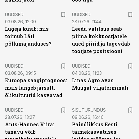
UUDISED
UUDISED
03.08.26, 12:00
28.07.26, 11:44
Lugeja küsib: mis
Leedu valitsus seab
toimub Läti
piima kokkuostjatele
põllumajanduses?
uued piirid ja tugevdab
tootjate positsiooni
UUDISED
UUDISED
03.08.26, 09:15
04.08.26, 11:23
Euroopa saagiprognoos:
Linas Agro avas
mais langeb järsult,
Muugal viljaterminali
õlikultuurid kasvavad
ST
UUDISED
SISUTURUNDUS
28.07.26, 13:27
09.06.26, 16:46
Ants-Hannes Viira:
Paindlikkus Eesti
tänavu võib
taimekasvatuses: