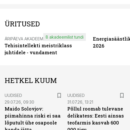
ÜRITUSED
8 akadeemilist tundi
Energiasäästli
ÄRIPÄEVA AKADEEMIA
Tehisintellekti meistriklass
2026
juhtidele - vundament
HETKEL KUUM
UUDISED
UUDISED
29.07.26, 09:30
31.07.26, 13:21
Maido Solovjov:
Põllul roomab tulevane
piimahinna riski ei saa
delikatess: Eesti ainsas
lõputult ühe osapoole
teofarmis kasvab 600
kanda jätta
000 tigu