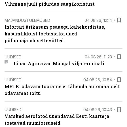
Vihmane juuli pidurdas saagikoristust
MAJANDUSTULEMUSED
04.08.26, 12:14
Infortari ärikasum peaaegu kahekordistus,
kasumlikkust toetasid ka uued
põllumajandusettevõtted
UUDISED
04.08.26, 11:23
Linas Agro avas Muugal viljaterminali
UUDISED
04.08.26, 10:54
METK: odavam tooraine ei tähenda automaatselt
odavamat toitu
UUDISED
04.08.26, 10:43
Värsked aerofotod uuendavad Eesti kaarte ja
toetavad ruumiotsuseid