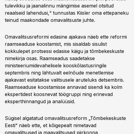
tulevikku ja jaanalinnu mängimise asemel otsitud
reaalseid lahendusi,“ tunnustas Kiisler oma ettepaneku
teinud maakondade omavalitsuste juhte.
Omavalitsusreformi edasine ajakava näeb ette reformi
raamseaduse koostamist, mis sisaldab sisulist
kokkulepet protsessi edasise käigu ja tõmbekeskuste
nimekirja osas. Raamseadus saadetakse
ministeeriumidevahelisele kooskõlastusringile
septembris ning lähtuvalt eelnõude menetlemise
ajakavast esitatakse valitsusele aruteluks detsembris.
Raamseaduse koostamisse annavad sisendi ka kolm
ekspertidest koosnevat töögruppi ning erinevad
eksperthinnangud ja analüüsid.
Sügisel algatatud omavalitsusreform „Tõmbekeskuste
Eesti“ näeb ette, et kõigepealt nimetavad
omavalitsused ja maavalitsused piirkonna