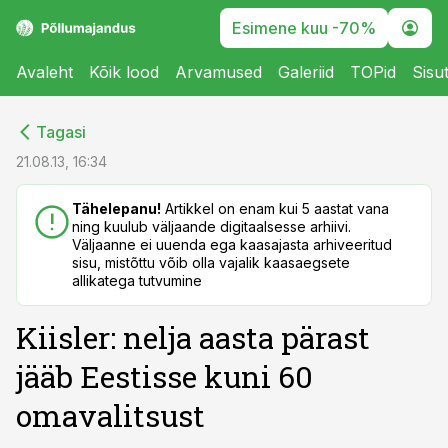
Esimene kuu -70%
Avaleht
Kõik lood
Arvamused
Galeriid
TOPid
Sisu
cebook
cebook
Tagasi
Twitter)
Twitter)
21.08.13, 16:34
kedIn
kedIn
Tähelepanu!
Artikkel on enam kui 5 aastat vana
ning kuulub väljaande digitaalsesse arhiivi.
ail
ail
Väljaanne ei uuenda ega kaasajasta arhiveeritud
sisu, mistõttu võib olla vajalik kaasaegsete
k
k
allikatega tutvumine
Kiisler: nelja aasta pärast
jääb Eestisse kuni 60
omavalitsust