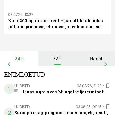
ST
03.07.26, 10:27
Kuni 200 hj traktori rent – paindlik lahendus
põllumajandusse, ehitusse ja teehooldusesse
24H
72H
Nädal
ENIMLOETUD
UUDISED
04.08.26, 11:23
1
Linas Agro avas Muugal viljaterminali
UUDISED
03.08.26, 09:15
2
Euroopa saagiprognoos: mais langeb järsult,