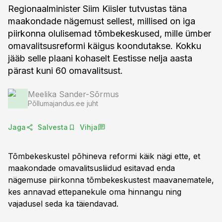
Regionaalminister Siim Kiisler tutvustas täna
maakondade nägemust sellest, millised on iga
piirkonna olulisemad tõmbekeskused, mille ümber
omavalitsusreformi käigus koondutakse. Kokku
jääb selle plaani kohaselt Eestisse nelja aasta
pärast kuni 60 omavalitsust.
Meelika Sander-Sõrmus
Põllumajandus.ee juht
Jaga
Salvesta
Vihja
Tõmbekeskustel põhineva reformi käik nägi ette, et
maakondade omavalitsusliidud esitavad enda
nägemuse piirkonna tõmbekeskustest maavanematele,
kes annavad ettepanekule oma hinnangu ning
vajadusel seda ka täiendavad.