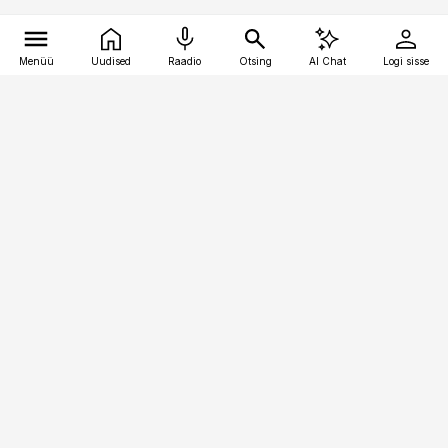
Menüü
Uudised
Raadio
Otsing
AI Chat
Logi sisse
Vana-Lõuna 39/1, 19094 Tallinn
(+372) 667 0111
pollumajandus@pollumajandus.ee
Telli
Reklaam
Firmast
Sisu kasutamisõigused
Ajakirjaniku
eetikakoodeks
Üldtingimused
Privaatsustingimused
Küpsiste poliitika
KKK
Eesti Meediaettevõtete
Eelistuste haldamine