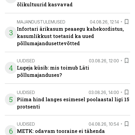
õlikultuurid kasvavad
MAJANDUSTULEMUSED
04.08.26, 12:14
Infortari ärikasum peaaegu kahekordistus,
3
kasumlikkust toetasid ka uued
põllumajandusettevõtted
UUDISED
03.08.26, 12:00
4
Lugeja küsib: mis toimub Läti
põllumajanduses?
UUDISED
03.08.26, 14:00
5
Piima hind langes esimesel poolaastal ligi 15
protsenti
UUDISED
04.08.26, 10:54
6
METK: odavam tooraine ei tähenda