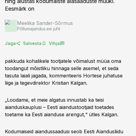
ning alustas kodumaiste aiasaaduste müüki.
Eesmärk on
Meelika Sander-Sõrmus
Põllumajandus.ee juht
Jaga
Salvesta
Vihja
pakkuda kohalikele tootjatele võimalust müüa oma
toodangut mõistliku hinnaga selle asemel, et seda
tasuta laiali jagada, kommenteeris Hortese juhatuse
liige ja tegevdirektor Kristian Kalgan.
„Loodame, et meie algatus innustab ka teisi
aianduskauplusi – Eesti aiandustootjaid toetades
toetame ka Eesti aianduse arengut,“ ütles Kalgan.
Kodumaiseid aiandussaadusi seob Eesti Aiandusliidu