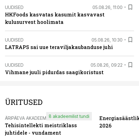
UUDISED
05.08.26, 11:00
HKFoods kasvatas kasumit kasvavast
kulusurvest hoolimata
UUDISED
05.08.26, 10:30
LATRAPS sai uue teraviljakaubanduse juhi
UUDISED
05.08.26, 09:22
Vihmane juuli pidurdas saagikoristust
ÜRITUSED
8 akadeemilist tundi
Energiasäästli
ÄRIPÄEVA AKADEEMIA
Tehisintellekti meistriklass
2026
juhtidele - vundament