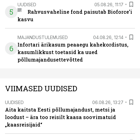
UUDISED
05.08.26, 11:17
5
Rahvusvaheline fond paisutab Bioforce’i
kasvu
MAJANDUSTULEMUSED
04.08.26, 12:14
Infortari ärikasum peaaegu kahekordistus,
6
kasumlikkust toetasid ka uued
põllumajandusettevõtted
VIIMASED UUDISED
UUDISED
06.08.26, 13:27
Aita kaitsta Eesti põllumajandust, metsi ja
loodust – ära too reisilt kaasa soovimatuid
„kaasreisijaid“