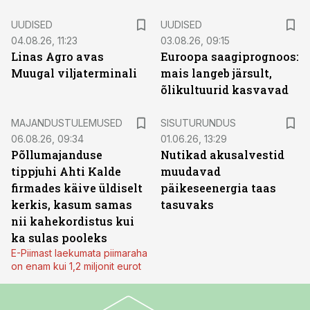
UUDISED
UUDISED
04.08.26, 11:23
03.08.26, 09:15
Linas Agro avas
Euroopa saagiprognoos:
Muugal viljaterminali
mais langeb järsult,
õlikultuurid kasvavad
ST
MAJANDUSTULEMUSED
SISUTURUNDUS
06.08.26, 09:34
01.06.26, 13:29
Põllumajanduse
Nutikad akusalvestid
tippjuhi Ahti Kalde
muudavad
firmades käive üldiselt
päikeseenergia taas
kerkis, kasum samas
tasuvaks
nii kahekordistus kui
ka sulas pooleks
E-Piimast laekumata piimaraha
on enam kui 1,2 miljonit eurot