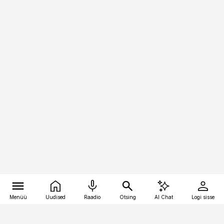
Menüü
Uudised
Raadio
Otsing
AI Chat
Logi sisse