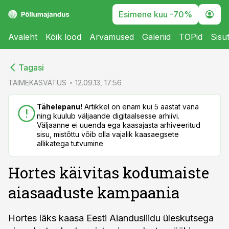
Esimene kuu -70%
Avaleht
Kõik lood
Arvamused
Galeriid
TOPid
Sisu
cebook
cebook
Tagasi
Twitter)
Twitter)
TAIMEKASVATUS
12.09.13, 17:56
kedIn
kedIn
Tähelepanu!
Artikkel on enam kui 5 aastat vana
ning kuulub väljaande digitaalsesse arhiivi.
ail
ail
Väljaanne ei uuenda ega kaasajasta arhiveeritud
sisu, mistõttu võib olla vajalik kaasaegsete
k
k
allikatega tutvumine
Hortes käivitas kodumaiste
aiasaaduste kampaania
Hortes läks kaasa Eesti Aiandusliidu üleskutsega