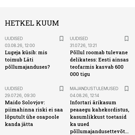
HETKEL KUUM
UUDISED
UUDISED
03.08.26, 12:00
31.07.26, 13:21
Lugeja küsib: mis
Põllul roomab tulevane
toimub Läti
delikatess: Eesti ainsas
põllumajanduses?
teofarmis kasvab 600
000 tigu
UUDISED
MAJANDUSTULEMUSED
29.07.26, 09:30
04.08.26, 12:14
Maido Solovjov:
Infortari ärikasum
piimahinna riski ei saa
peaaegu kahekordistus,
lõputult ühe osapoole
kasumlikkust toetasid
kanda jätta
ka uued
põllumajandusettevõtted