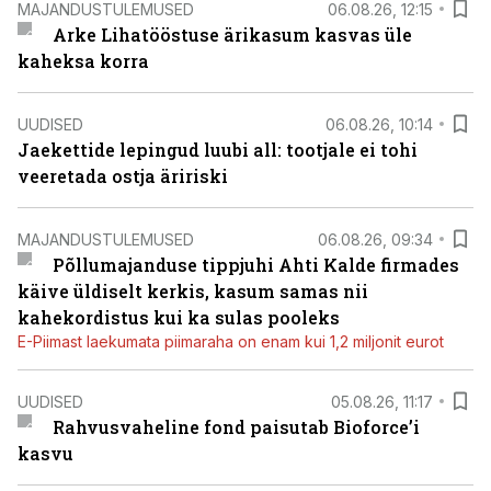
MAJANDUSTULEMUSED
06.08.26, 12:15
Arke Lihatööstuse ärikasum kasvas üle
kaheksa korra
UUDISED
06.08.26, 10:14
Jaekettide lepingud luubi all: tootjale ei tohi
veeretada ostja äririski
MAJANDUSTULEMUSED
06.08.26, 09:34
Põllumajanduse tippjuhi Ahti Kalde firmades
käive üldiselt kerkis, kasum samas nii
kahekordistus kui ka sulas pooleks
E-Piimast laekumata piimaraha on enam kui 1,2 miljonit eurot
UUDISED
05.08.26, 11:17
Rahvusvaheline fond paisutab Bioforce’i
kasvu