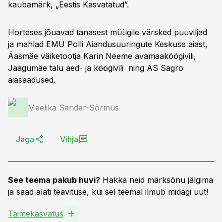
kaubamärk, „Eestis Kasvatatud”.
Horteses jõuavad tänasest müügile värsked puuviljad
ja mahlad EMÜ Polli Aiandusuuringute Keskuse aiast,
Ääsmäe väiketootja Karin Neeme avamaaköögivili,
Jaagumäe talu aed- ja köögivili ning AS Sagro
aiasaadused.
Meelika Sander-Sõrmus
Jaga
Vihja
See teema pakub huvi?
Hakka neid märksõnu jälgima
ja saad alati teavituse, kui sel teemal ilmub midagi uut!
Taimekasvatus