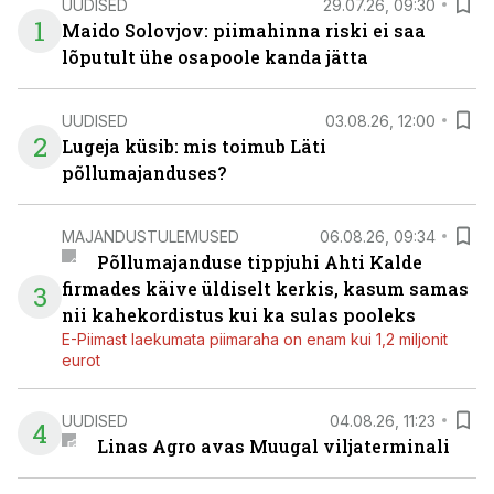
UUDISED
29.07.26, 09:30
1
Maido Solovjov: piimahinna riski ei saa
lõputult ühe osapoole kanda jätta
UUDISED
03.08.26, 12:00
2
Lugeja küsib: mis toimub Läti
põllumajanduses?
MAJANDUSTULEMUSED
06.08.26, 09:34
Põllumajanduse tippjuhi Ahti Kalde
firmades käive üldiselt kerkis, kasum samas
3
nii kahekordistus kui ka sulas pooleks
E-Piimast laekumata piimaraha on enam kui 1,2 miljonit
eurot
UUDISED
04.08.26, 11:23
4
Linas Agro avas Muugal viljaterminali