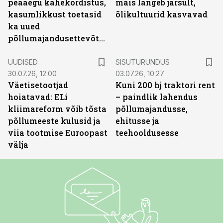
peaaegu kahekordistus,
mais langeb järsult,
kasumlikkust toetasid
õlikultuurid kasvavad
ka uued
põllumajandusettevõtted
ST
UUDISED
SISUTURUNDUS
30.07.26, 12:00
03.07.26, 10:27
Väetisetootjad
Kuni 200 hj traktori rent
hoiatavad: ELi
– paindlik lahendus
kliimareform võib tõsta
põllumajandusse,
põllumeeste kulusid ja
ehitusse ja
viia tootmise Euroopast
teehooldusesse
välja