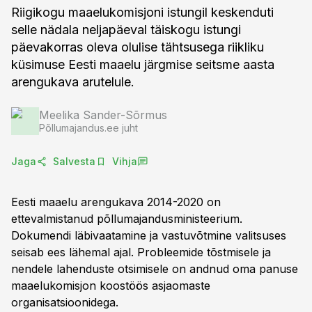
Riigikogu maaelukomisjoni istungil keskenduti
selle nädala neljapäeval täiskogu istungi
päevakorras oleva olulise tähtsusega riikliku
küsimuse Eesti maaelu järgmise seitsme aasta
arengukava arutelule.
Meelika Sander-Sõrmus
Põllumajandus.ee juht
Jaga
Salvesta
Vihja
Eesti maaelu arengukava 2014-2020 on
ettevalmistanud põllumajandusministeerium.
Dokumendi läbivaatamine ja vastuvõtmine valitsuses
seisab ees lähemal ajal. Probleemide tõstmisele ja
nendele lahenduste otsimisele on andnud oma panuse
maaelukomisjon koostöös asjaomaste
organisatsioonidega.