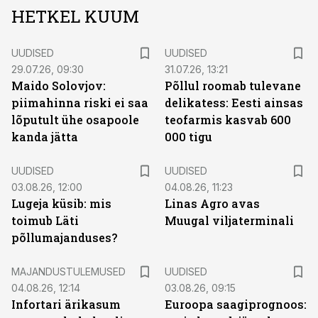
HETKEL KUUM
UUDISED
UUDISED
29.07.26, 09:30
31.07.26, 13:21
Maido Solovjov:
Põllul roomab tulevane
piimahinna riski ei saa
delikatess: Eesti ainsas
lõputult ühe osapoole
teofarmis kasvab 600
kanda jätta
000 tigu
UUDISED
UUDISED
03.08.26, 12:00
04.08.26, 11:23
Lugeja küsib: mis
Linas Agro avas
toimub Läti
Muugal viljaterminali
põllumajanduses?
MAJANDUSTULEMUSED
UUDISED
04.08.26, 12:14
03.08.26, 09:15
Infortari ärikasum
Euroopa saagiprognoos: