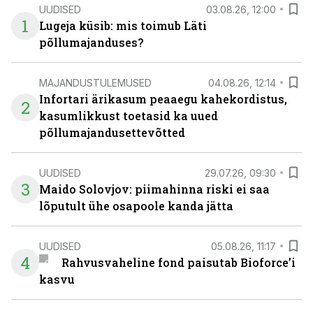
UUDISED
03.08.26, 12:00
1
Lugeja küsib: mis toimub Läti
põllumajanduses?
MAJANDUSTULEMUSED
04.08.26, 12:14
Infortari ärikasum peaaegu kahekordistus,
2
kasumlikkust toetasid ka uued
põllumajandusettevõtted
UUDISED
29.07.26, 09:30
3
Maido Solovjov: piimahinna riski ei saa
lõputult ühe osapoole kanda jätta
UUDISED
05.08.26, 11:17
4
Rahvusvaheline fond paisutab Bioforce’i
kasvu