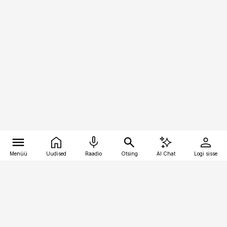
Menüü
Uudised
Raadio
Otsing
AI Chat
Logi sisse
Vana-Lõuna 39/1, 19094 Tallinn
(+372) 667 0111