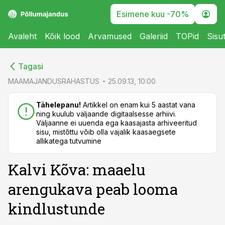
Esimene kuu -70%
Avaleht
Kõik lood
Arvamused
Galeriid
TOPid
Sisu
cebook
cebook
Tagasi
Twitter)
Twitter)
MAAMAJANDUSRAHASTUS
25.09.13, 10:00
kedIn
kedIn
Tähelepanu!
Artikkel on enam kui 5 aastat vana
ning kuulub väljaande digitaalsesse arhiivi.
ail
ail
Väljaanne ei uuenda ega kaasajasta arhiveeritud
sisu, mistõttu võib olla vajalik kaasaegsete
k
k
allikatega tutvumine
Kalvi Kõva: maaelu
arengukava peab looma
kindlustunde