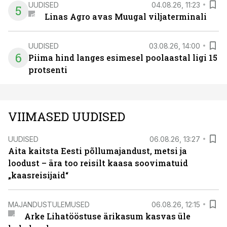
UUDISED
04.08.26, 11:23
5
Linas Agro avas Muugal viljaterminali
UUDISED
03.08.26, 14:00
6
Piima hind langes esimesel poolaastal ligi 15
protsenti
VIIMASED UUDISED
UUDISED
06.08.26, 13:27
Aita kaitsta Eesti põllumajandust, metsi ja
loodust – ära too reisilt kaasa soovimatuid
„kaasreisijaid“
MAJANDUSTULEMUSED
06.08.26, 12:15
Arke Lihatööstuse ärikasum kasvas üle