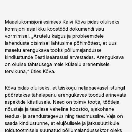
Maaelukomisjoni esimees Kalvi Kõva pidas oluliseks
komisjoni asjalikku koostööd dokumendi sisu
vormimisel. „Arutelu käigus ja probleemidele
lahenduste otsimisel lähtusime põhimõttest, et uus
maaelu arengukava tooks põllumajandusse
kindlustunde Eesti iseärasusi arvestades. Arengukava
on olulise tähtsusega meie külaelu arenemisele
tervikuna,“ ütles Kõva.
Kõva pidas oluliseks, et täiskogu neljapäevasel istungil
pööratakse tähelepanu arengukavas toodud erinevate
aspektide käsitlusele. Need on toimiv tootja, töötleja,
nõustaja ja teadlase vaheline koostöö, ajakohane
teadus- ja arendustegevus ning teadmussiire. Vaja on
saada kindlustunne, et elujõulisele ja jätkusuutlikule
toidutootmisele suunatud põllumajandussektor oleks