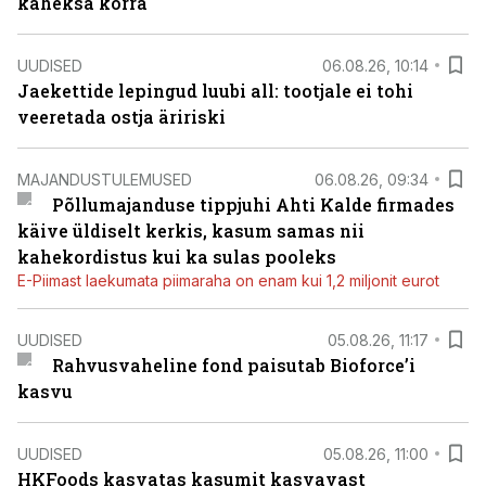
kaheksa korra
UUDISED
06.08.26, 10:14
Jaekettide lepingud luubi all: tootjale ei tohi
veeretada ostja äririski
MAJANDUSTULEMUSED
06.08.26, 09:34
Põllumajanduse tippjuhi Ahti Kalde firmades
käive üldiselt kerkis, kasum samas nii
kahekordistus kui ka sulas pooleks
E-Piimast laekumata piimaraha on enam kui 1,2 miljonit eurot
UUDISED
05.08.26, 11:17
Rahvusvaheline fond paisutab Bioforce’i
kasvu
UUDISED
05.08.26, 11:00
HKFoods kasvatas kasumit kasvavast