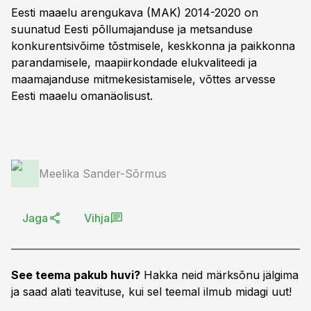
Eesti maaelu arengukava (MAK) 2014-2020 on
suunatud Eesti põllumajanduse ja metsanduse
konkurentsivõime tõstmisele, keskkonna ja paikkonna
parandamisele, maapiirkondade elukvaliteedi ja
maamajanduse mitmekesistamisele, võttes arvesse
Eesti maaelu omanäolisust.
Meelika Sander-Sõrmus
Jaga
Vihja
See teema pakub huvi?
Hakka neid märksõnu jälgima
ja saad alati teavituse, kui sel teemal ilmub midagi uut!