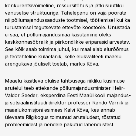
konkurentsivõimeline, ressursitõhus ja jätkusuutliku
vanuselise struktuuriga. Tähelepanu on vaja pöörata
nii põllumajandussaaduste tootmisel, töötlemisel kui ka
turustamisel tegutsevate ettevõte koostööle. Unustada
ei saa, et põllumajandusmaa kasutamine oleks
keskkonnasõbralik ja piirkondlikke eripärasid arvestav.
See kõik saab toimima juhul, kui maal elab elurõõmus
ja teotahteline külaelanik, kelle elukvaliteeti maaelu
arengukava jõuliselt toetab, märkis Kõva.
Maaelu käsitleva olulise tähtsusega riikliku küsimuse
arutelul teeb ettekande põllumajandusminister Helir-
Valdor Seeder, eksperdina Eesti Maaülikooli majandus-
ja sotsiaalinstituudi direktor professor Rando Värnik ja
maaelukomisjoni esimees Kalvi Kõva, kes annab
ülevaate Riigikogus toimunud aruteludest, tõstatud
probleemidest ja nendele pakutud lahendustest.