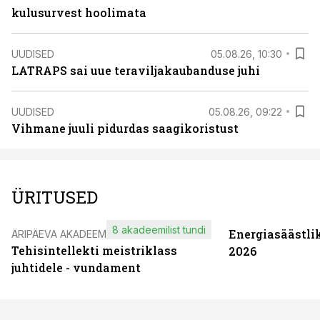
kulusurvest hoolimata
UUDISED
05.08.26, 10:30
LATRAPS sai uue teraviljakaubanduse juhi
UUDISED
05.08.26, 09:22
Vihmane juuli pidurdas saagikoristust
ÜRITUSED
8 akadeemilist tundi
Energiasäästli
ÄRIPÄEVA AKADEEMIA
Tehisintellekti meistriklass
2026
juhtidele - vundament