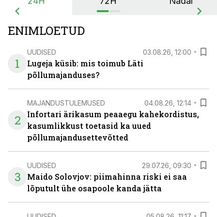
24H
72H
Nädal
ENIMLOETUD
UUDISED
03.08.26, 12:00
1
Lugeja küsib: mis toimub Läti
põllumajanduses?
MAJANDUSTULEMUSED
04.08.26, 12:14
Infortari ärikasum peaaegu kahekordistus,
2
kasumlikkust toetasid ka uued
põllumajandusettevõtted
UUDISED
29.07.26, 09:30
3
Maido Solovjov: piimahinna riski ei saa
lõputult ühe osapoole kanda jätta
UUDISED
05.08.26, 11:17