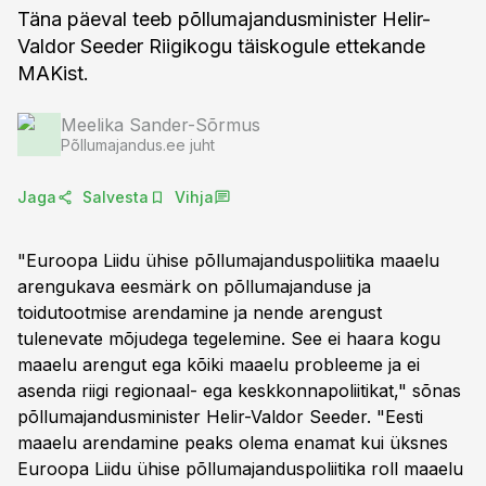
Täna päeval teeb põllumajandusminister Helir-
Valdor Seeder Riigikogu täiskogule ettekande
MAKist.
Meelika Sander-Sõrmus
Põllumajandus.ee juht
Jaga
Salvesta
Vihja
"Euroopa Liidu ühise põllumajanduspoliitika maaelu
arengukava eesmärk on põllumajanduse ja
toidutootmise arendamine ja nende arengust
tulenevate mõjudega tegelemine. See ei haara kogu
maaelu arengut ega kõiki maaelu probleeme ja ei
asenda riigi regionaal- ega keskkonnapoliitikat," sõnas
põllumajandusminister Helir-Valdor Seeder. "Eesti
maaelu arendamine peaks olema enamat kui üksnes
Euroopa Liidu ühise põllumajanduspoliitika roll maaelu