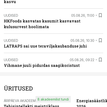
kasvu
UUDISED
05.08.26, 11:00
HKFoods kasvatas kasumit kasvavast
kulusurvest hoolimata
UUDISED
05.08.26, 10:30
LATRAPS sai uue teraviljakaubanduse juhi
UUDISED
05.08.26, 09:22
Vihmane juuli pidurdas saagikoristust
ÜRITUSED
8 akadeemilist tundi
Energiasäästli
ÄRIPÄEVA AKADEEMIA
Tehisintellekti meistriklass
2026