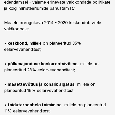
edendamisel - vajame erinevate valdkondade poliitikate
ja kõigi ministeeriumide panustamist."
Maaelu arengukava 2014 - 2020 keskendub viiele
valdkonnale:
•
keskkond
, millele on planeeritud 35%
eelarvevahenditest;
•
põllumajanduse konkurentsivõime
, millele on
planeeritud 28% eelarvevahenditest;
•
maaettevõtlus ja kohalik algatus
, millele on
planeeritud 18% eelarvevahenditest.
•
toidutarneahela toimimine
, millele on planeeritud
11% eelarvevahenditest;