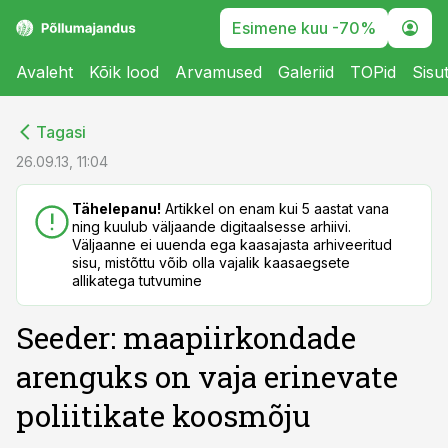
Esimene kuu -70%
Avaleht
Kõik lood
Arvamused
Galeriid
TOPid
Sisu
cebook
cebook
Tagasi
Twitter)
Twitter)
26.09.13, 11:04
kedIn
kedIn
Tähelepanu!
Artikkel on enam kui 5 aastat vana
ning kuulub väljaande digitaalsesse arhiivi.
ail
ail
Väljaanne ei uuenda ega kaasajasta arhiveeritud
sisu, mistõttu võib olla vajalik kaasaegsete
k
k
allikatega tutvumine
Seeder: maapiirkondade
arenguks on vaja erinevate
poliitikate koosmõju