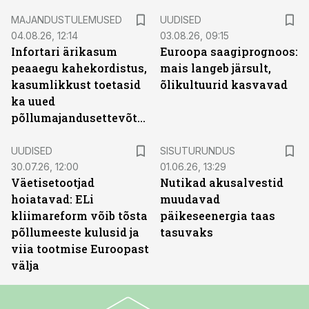
MAJANDUSTULEMUSED
UUDISED
04.08.26, 12:14
03.08.26, 09:15
Infortari ärikasum
Euroopa saagiprognoos:
peaaegu kahekordistus,
mais langeb järsult,
kasumlikkust toetasid
õlikultuurid kasvavad
ka uued
põllumajandusettevõtted
ST
UUDISED
SISUTURUNDUS
30.07.26, 12:00
01.06.26, 13:29
Väetisetootjad
Nutikad akusalvestid
hoiatavad: ELi
muudavad
kliimareform võib tõsta
päikeseenergia taas
põllumeeste kulusid ja
tasuvaks
viia tootmise Euroopast
välja