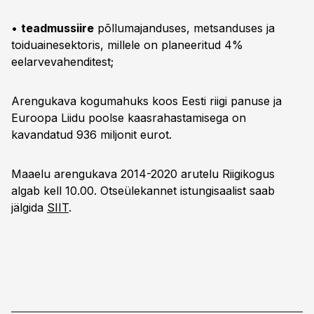
•
teadmussiire
põllumajanduses, metsanduses ja
toiduainesektoris, millele on planeeritud 4%
eelarvevahenditest;
Arengukava kogumahuks koos Eesti riigi panuse ja
Euroopa Liidu poolse kaasrahastamisega on
kavandatud 936 miljonit eurot.
Maaelu arengukava 2014-2020 arutelu Riigikogus
algab kell 10.00. Otseülekannet istungisaalist saab
jälgida
SIIT
.