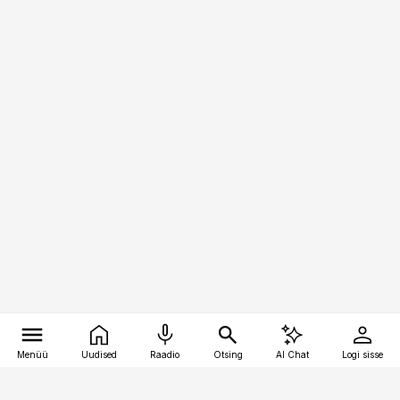
Menüü
Uudised
Raadio
Otsing
AI Chat
Logi sisse