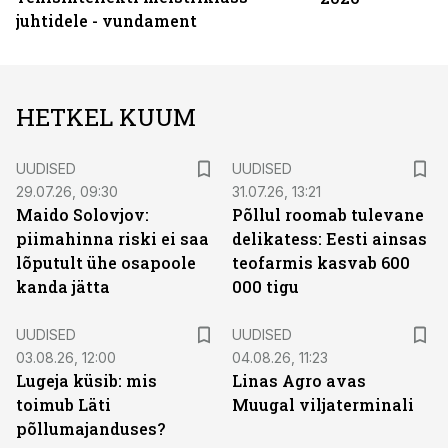
juhtidele - vundament
HETKEL KUUM
UUDISED
UUDISED
29.07.26, 09:30
31.07.26, 13:21
Maido Solovjov:
Põllul roomab tulevane
piimahinna riski ei saa
delikatess: Eesti ainsas
lõputult ühe osapoole
teofarmis kasvab 600
kanda jätta
000 tigu
UUDISED
UUDISED
03.08.26, 12:00
04.08.26, 11:23
Lugeja küsib: mis
Linas Agro avas
toimub Läti
Muugal viljaterminali
põllumajanduses?