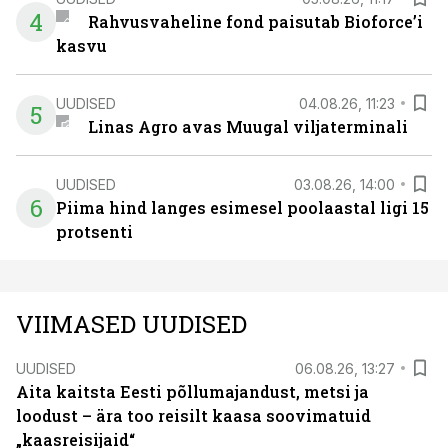
4
Rahvusvaheline fond paisutab Bioforce’i
kasvu
UUDISED
04.08.26, 11:23
5
Linas Agro avas Muugal viljaterminali
UUDISED
03.08.26, 14:00
6
Piima hind langes esimesel poolaastal ligi 15
protsenti
VIIMASED UUDISED
UUDISED
06.08.26, 13:27
Aita kaitsta Eesti põllumajandust, metsi ja
loodust – ära too reisilt kaasa soovimatuid
„kaasreisijaid“