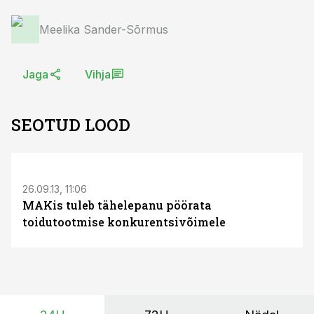
Meelika Sander-Sõrmus
Jaga
Vihja
SEOTUD LOOD
S
26.09.13, 11:06
MAKis tuleb tähelepanu pöörata
toidutootmise konkurentsivõimele