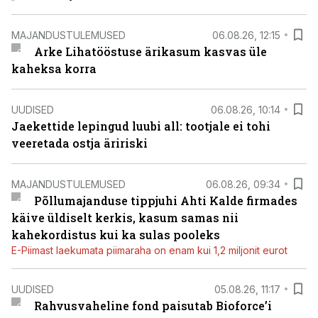
MAJANDUSTULEMUSED
06.08.26, 12:15
Arke Lihatööstuse ärikasum kasvas üle
kaheksa korra
UUDISED
06.08.26, 10:14
Jaekettide lepingud luubi all: tootjale ei tohi
veeretada ostja äririski
MAJANDUSTULEMUSED
06.08.26, 09:34
Põllumajanduse tippjuhi Ahti Kalde firmades
käive üldiselt kerkis, kasum samas nii
kahekordistus kui ka sulas pooleks
E-Piimast laekumata piimaraha on enam kui 1,2 miljonit eurot
UUDISED
05.08.26, 11:17
Rahvusvaheline fond paisutab Bioforce’i