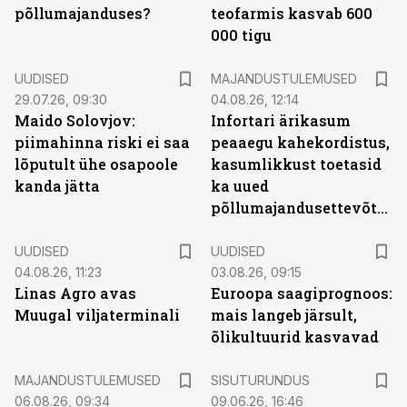
põllumajanduses?
teofarmis kasvab 600
000 tigu
UUDISED
MAJANDUSTULEMUSED
29.07.26, 09:30
04.08.26, 12:14
Maido Solovjov:
Infortari ärikasum
piimahinna riski ei saa
peaaegu kahekordistus,
lõputult ühe osapoole
kasumlikkust toetasid
kanda jätta
ka uued
põllumajandusettevõtted
UUDISED
UUDISED
04.08.26, 11:23
03.08.26, 09:15
Linas Agro avas
Euroopa saagiprognoos:
Muugal viljaterminali
mais langeb järsult,
õlikultuurid kasvavad
ST
MAJANDUSTULEMUSED
SISUTURUNDUS
06.08.26, 09:34
09.06.26, 16:46