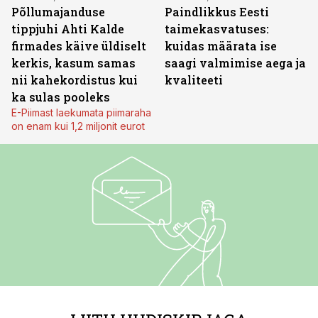
Põllumajanduse
Paindlikkus Eesti
tippjuhi Ahti Kalde
taimekasvatuses:
firmades käive üldiselt
kuidas määrata ise
kerkis, kasum samas
saagi valmimise aega ja
nii kahekordistus kui
kvaliteeti
ka sulas pooleks
E-Piimast laekumata piimaraha
on enam kui 1,2 miljonit eurot