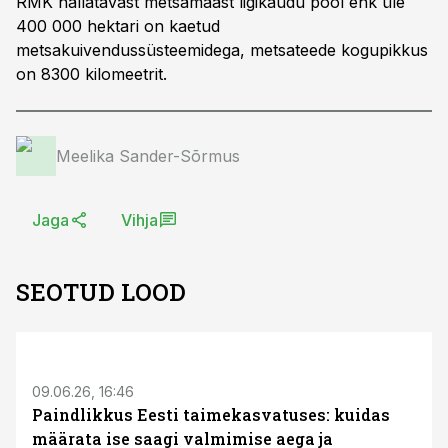
RMK hallatavast metsamaast ligikaudu pool ehk üle
400 000 hektari on kaetud
metsakuivendussüsteemidega, metsateede kogupikkus
on 8300 kilomeetrit.
Meelika Sander-Sõrmus
Jaga
Vihja
SEOTUD LOOD
ST
09.06.26, 16:46
Paindlikkus Eesti taimekasvatuses: kuidas
määrata ise saagi valmimise aega ja