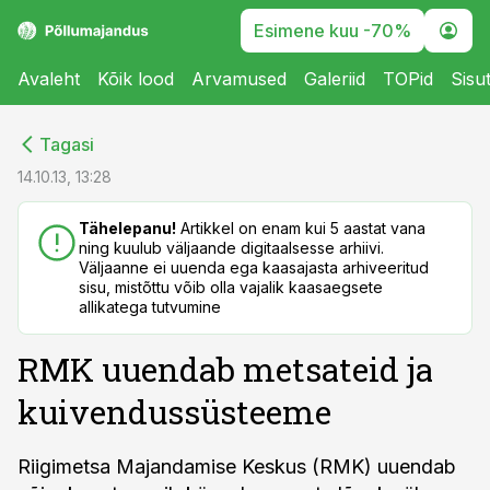
Esimene kuu -70%
Avaleht
Kõik lood
Arvamused
Galeriid
TOPid
Sisu
cebook
cebook
Tagasi
Twitter)
Twitter)
14.10.13, 13:28
kedIn
kedIn
Tähelepanu!
Artikkel on enam kui 5 aastat vana
ning kuulub väljaande digitaalsesse arhiivi.
ail
ail
Väljaanne ei uuenda ega kaasajasta arhiveeritud
sisu, mistõttu võib olla vajalik kaasaegsete
k
k
allikatega tutvumine
RMK uuendab metsateid ja
kuivendussüsteeme
Riigimetsa Majandamise Keskus (RMK) uuendab