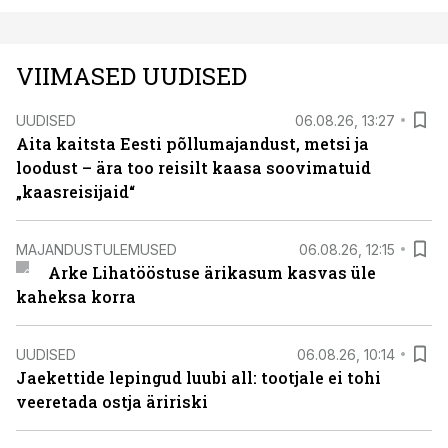
VIIMASED UUDISED
UUDISED
06.08.26, 13:27
Aita kaitsta Eesti põllumajandust, metsi ja
loodust – ära too reisilt kaasa soovimatuid
„kaasreisijaid“
MAJANDUSTULEMUSED
06.08.26, 12:15
Arke Lihatööstuse ärikasum kasvas üle
kaheksa korra
UUDISED
06.08.26, 10:14
Jaekettide lepingud luubi all: tootjale ei tohi
veeretada ostja äririski