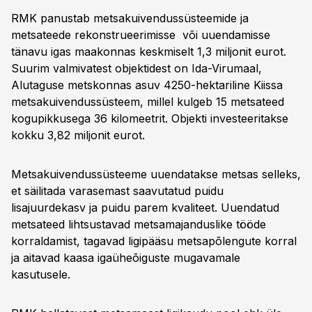
RMK panustab metsakuivendussüsteemide ja
metsateede rekonstrueerimisse või uuendamisse
tänavu igas maakonnas keskmiselt 1,3 miljonit eurot.
Suurim valmivatest objektidest on Ida-Virumaal,
Alutaguse metskonnas asuv 4250-hektariline Kiissa
metsakuivendussüsteem, millel kulgeb 15 metsateed
kogupikkusega 36 kilomeetrit. Objekti investeeritakse
kokku 3,82 miljonit eurot.
Metsakuivendussüsteeme uuendatakse metsas selleks,
et säilitada varasemast saavutatud puidu
lisajuurdekasv ja puidu parem kvaliteet. Uuendatud
metsateed lihtsustavad metsamajanduslike tööde
korraldamist, tagavad ligipääsu metsapõlengute korral
ja aitavad kaasa igaüheõiguste mugavamale
kasutusele.