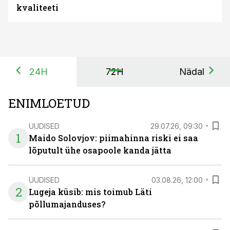
kvaliteeti
24H
72H
Nädal
ENIMLOETUD
UUDISED
29.07.26, 09:30
1
Maido Solovjov: piimahinna riski ei saa
lõputult ühe osapoole kanda jätta
UUDISED
03.08.26, 12:00
2
Lugeja küsib: mis toimub Läti
põllumajanduses?