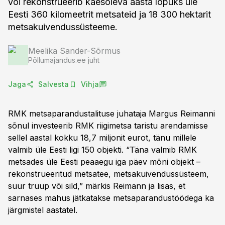
või rekonstrueerib käesoleva aasta lõpuks üle
Eesti 360 kilomeetrit metsateid ja 18 300 hektarit
metsakuivendussüsteeme.
Meelika Sander-Sõrmus
Põllumajandus.ee juht
Jaga
Salvesta
Vihja
RMK metsaparandustalituse juhataja Margus Reimanni
sõnul investeerib RMK riigimetsa taristu arendamisse
sellel aastal kokku 18,7 miljonit eurot, tänu millele
valmib üle Eesti ligi 150 objekti. “Täna valmib RMK
metsades üle Eesti peaaegu iga päev mõni objekt –
rekonstrueeritud metsatee, metsakuivendussüsteem,
suur truup või sild,” märkis Reimann ja lisas, et
sarnases mahus jätkatakse metsaparandustöödega ka
järgmistel aastatel.