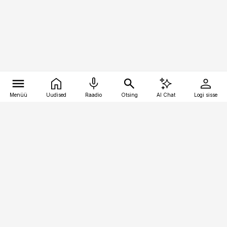
Menüü
Uudised
Raadio
Otsing
AI Chat
Logi sisse
Vana-Lõuna 39/1, 19094 Tallinn
(+372) 667 0111
pollumajandus@pollumajandus.ee
Telli
Reklaam
Firmast