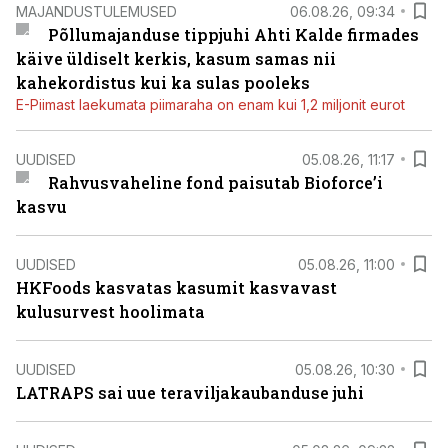
MAJANDUSTULEMUSED
06.08.26, 09:34
Põllumajanduse tippjuhi Ahti Kalde firmades
käive üldiselt kerkis, kasum samas nii
kahekordistus kui ka sulas pooleks
E-Piimast laekumata piimaraha on enam kui 1,2 miljonit eurot
UUDISED
05.08.26, 11:17
Rahvusvaheline fond paisutab Bioforce’i
kasvu
UUDISED
05.08.26, 11:00
HKFoods kasvatas kasumit kasvavast
kulusurvest hoolimata
UUDISED
05.08.26, 10:30
LATRAPS sai uue teraviljakaubanduse juhi