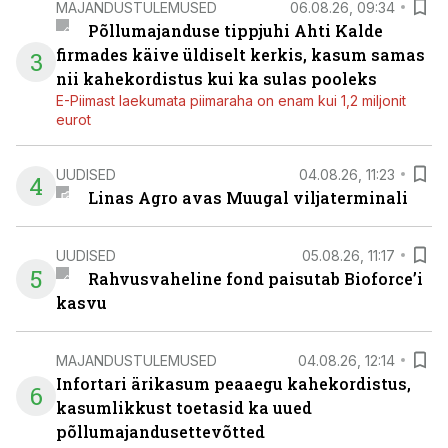
MAJANDUSTULEMUSED
06.08.26, 09:34
Põllumajanduse tippjuhi Ahti Kalde
firmades käive üldiselt kerkis, kasum samas
3
nii kahekordistus kui ka sulas pooleks
E-Piimast laekumata piimaraha on enam kui 1,2 miljonit
eurot
UUDISED
04.08.26, 11:23
4
Linas Agro avas Muugal viljaterminali
UUDISED
05.08.26, 11:17
5
Rahvusvaheline fond paisutab Bioforce’i
kasvu
MAJANDUSTULEMUSED
04.08.26, 12:14
Infortari ärikasum peaaegu kahekordistus,
6
kasumlikkust toetasid ka uued
põllumajandusettevõtted