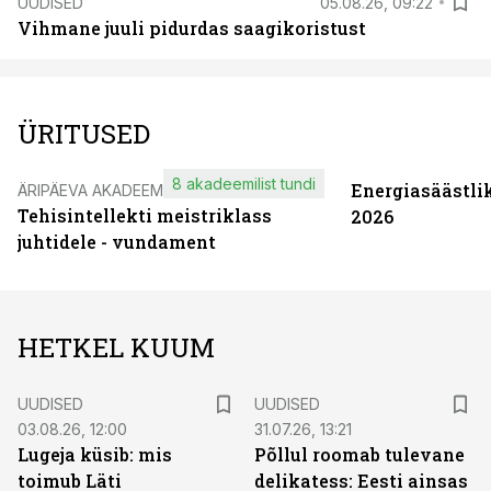
UUDISED
05.08.26, 09:22
Vihmane juuli pidurdas saagikoristust
ÜRITUSED
8 akadeemilist tundi
Energiasäästli
ÄRIPÄEVA AKADEEMIA
Tehisintellekti meistriklass
2026
juhtidele - vundament
HETKEL KUUM
UUDISED
UUDISED
03.08.26, 12:00
31.07.26, 13:21
Lugeja küsib: mis
Põllul roomab tulevane
toimub Läti
delikatess: Eesti ainsas