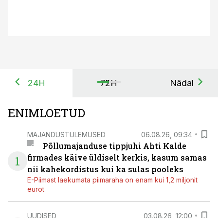
24H
72H
Nädal
ENIMLOETUD
MAJANDUSTULEMUSED
06.08.26, 09:34
Põllumajanduse tippjuhi Ahti Kalde
firmades käive üldiselt kerkis, kasum samas
1
nii kahekordistus kui ka sulas pooleks
E-Piimast laekumata piimaraha on enam kui 1,2 miljonit
eurot
UUDISED
03.08.26, 12:00