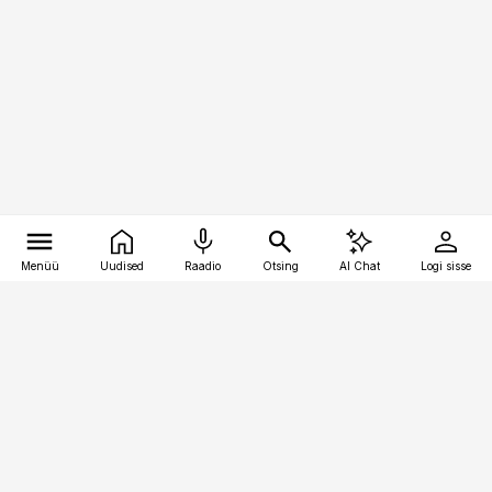
Menüü
Uudised
Raadio
Otsing
AI Chat
Logi sisse
Vana-Lõuna 39/1, 19094 Tallinn
(+372) 667 0111
pollumajandus@pollumajandus.ee
Telli
Reklaam