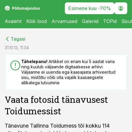
Esimene kuu -70%
Avaleht
Kõik lood
Arvamused
Galeriid
TOPid
Sisu
cebook
cebook
Tagasi
Twitter)
Twitter)
31.10.13, 11:34
kedIn
kedIn
Tähelepanu!
Artikkel on enam kui 5 aastat vana
ning kuulub väljaande digitaalsesse arhiivi.
ail
ail
Väljaanne ei uuenda ega kaasajasta arhiveeritud
sisu, mistõttu võib olla vajalik kaasaegsete
k
k
allikatega tutvumine
Vaata fotosid tänavusest
Toidumessist
Tänavune Tallinna Toidumess tõi kokku 114