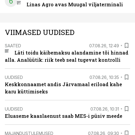
6
Linas Agro avas Muugal viljaterminali
VIIMASED UUDISED
SAATED
07.08.26, 12:49
Läti toidu käibemaksu alandamine tõi hinnad
alla. Analüütik: riik teeb seal tugevat kontrolli
UUDISED
07.08.26, 10:35
Keskkonnaamet andis Järvamaal eriload kahe
karu küttimiseks
UUDISED
07.08.26, 10:31
Eluaseme kaaslaenust saab MES-i püsiv meede
MAJANDUSTULEMUSED
07.08.26, 09:30