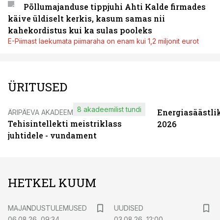
Põllumajanduse tippjuhi Ahti Kalde firmades
käive üldiselt kerkis, kasum samas nii
kahekordistus kui ka sulas pooleks
E-Piimast laekumata piimaraha on enam kui 1,2 miljonit eurot
ÜRITUSED
8 akadeemilist tundi
Energiasäästli
ÄRIPÄEVA AKADEEMIA
Tehisintellekti meistriklass
2026
juhtidele - vundament
HETKEL KUUM
MAJANDUSTULEMUSED
UUDISED
06.08.26, 09:34
03.08.26, 12:00