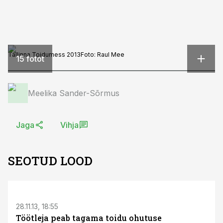
Tallinna Toidumess 2013
Foto:
Raul Mee
15 fotot
Meelika Sander-Sõrmus
Jaga
Vihja
SEOTUD LOOD
S
28.11.13, 18:55
Töötleja peab tagama toidu ohutuse