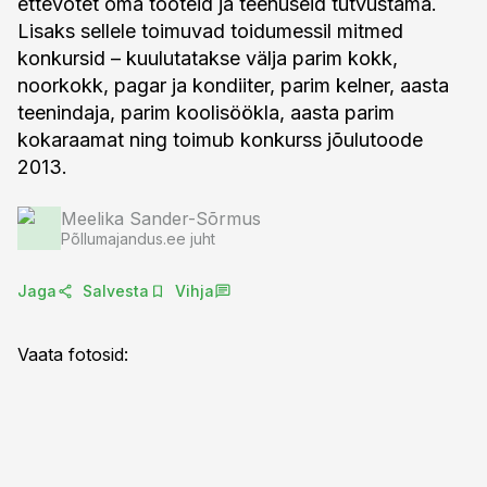
ettevõtet oma tooteid ja teenuseid tutvustama.
Lisaks sellele toimuvad toidumessil mitmed
konkursid – kuulutatakse välja parim kokk,
noorkokk, pagar ja kondiiter, parim kelner, aasta
teenindaja, parim koolisöökla, aasta parim
kokaraamat ning toimub konkurss jõulutoode
2013.
Meelika Sander-Sõrmus
Põllumajandus.ee juht
Jaga
Salvesta
Vihja
Vaata fotosid: