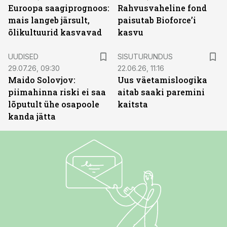
Euroopa saagiprognoos:
Rahvusvaheline fond
mais langeb järsult,
paisutab Bioforce’i
õlikultuurid kasvavad
kasvu
ST
UUDISED
SISUTURUNDUS
29.07.26, 09:30
22.06.26, 11:16
Maido Solovjov:
Uus väetamisloogika
piimahinna riski ei saa
aitab saaki paremini
lõputult ühe osapoole
kaitsta
kanda jätta