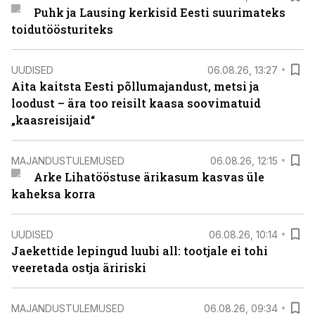
Puhk ja Lausing kerkisid Eesti suurimateks
toidutöösturiteks
UUDISED
06.08.26, 13:27
Aita kaitsta Eesti põllumajandust, metsi ja
loodust – ära too reisilt kaasa soovimatuid
„kaasreisijaid“
MAJANDUSTULEMUSED
06.08.26, 12:15
Arke Lihatööstuse ärikasum kasvas üle
kaheksa korra
UUDISED
06.08.26, 10:14
Jaekettide lepingud luubi all: tootjale ei tohi
veeretada ostja äririski
MAJANDUSTULEMUSED
06.08.26, 09:34