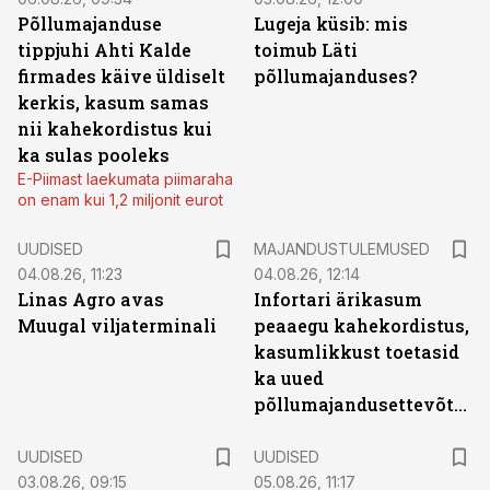
Põllumajanduse
Lugeja küsib: mis
tippjuhi Ahti Kalde
toimub Läti
firmades käive üldiselt
põllumajanduses?
kerkis, kasum samas
nii kahekordistus kui
ka sulas pooleks
E-Piimast laekumata piimaraha
on enam kui 1,2 miljonit eurot
UUDISED
MAJANDUSTULEMUSED
04.08.26, 11:23
04.08.26, 12:14
Linas Agro avas
Infortari ärikasum
Muugal viljaterminali
peaaegu kahekordistus,
kasumlikkust toetasid
ka uued
põllumajandusettevõtted
UUDISED
UUDISED
03.08.26, 09:15
05.08.26, 11:17