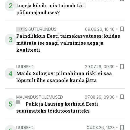
2
Lugeja küsib: mis toimub Läti
põllumajanduses?
SISUTURUNDUS
09.06.26, 16:46
ST
Paindlikkus Eesti taimekasvatuses: kuidas
3
määrata ise saagi valmimise aega ja
kvaliteeti
UUDISED
29.07.26, 09:30
4
Maido Solovjov: piimahinna riski ei saa
lõputult ühe osapoole kanda jätta
MAJANDUSTULEMUSED
07.08.26, 09:30
5
Puhk ja Lausing kerkisid Eesti
suurimateks toidutöösturiteks
UUDISED
04.08.26, 11:23