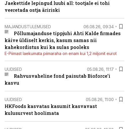
Jaekettide lepingud luubi all: tootjale ei tohi
veeretada ostja äririski
MAJANDUSTULEMUSED
06.08.26, 09:34
Põllumajanduse tippjuhi Ahti Kalde firmades
käive üldiselt kerkis, kasum samas nii
kahekordistus kui ka sulas pooleks
E-Piimast laekumata piimaraha on enam kui 1,2 miljonit eurot
UUDISED
05.08.26, 11:17
Rahvusvaheline fond paisutab Bioforce’i
kasvu
UUDISED
05.08.26, 11:00
HKFoods kasvatas kasumit kasvavast
kulusurvest hoolimata