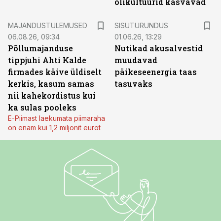
õlikultuurid kasvavad
ST
MAJANDUSTULEMUSED
SISUTURUNDUS
06.08.26, 09:34
01.06.26, 13:29
Põllumajanduse
Nutikad akusalvestid
tippjuhi Ahti Kalde
muudavad
firmades käive üldiselt
päikeseenergia taas
kerkis, kasum samas
tasuvaks
nii kahekordistus kui
ka sulas pooleks
E-Piimast laekumata piimaraha
on enam kui 1,2 miljonit eurot