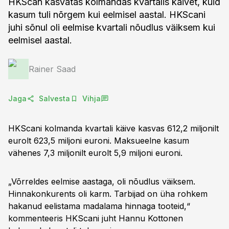
HKScan kasvatas kolmandas kvartalis käivet, kuid
kasum tuli nõrgem kui eelmisel aastal. HKScani
juhi sõnul oli eelmise kvartali nõudlus väiksem kui
eelmisel aastal.
Rainer Saad
Jaga
Salvesta
Vihja
HKScani kolmanda kvartali käive kasvas 612,2 miljonilt
eurolt 623,5 miljoni euroni. Maksueelne kasum
vähenes 7,3 miljonilt eurolt 5,9 miljoni euroni.
„Võrreldes eelmise aastaga, oli nõudlus väiksem.
Hinnakonkurents oli karm. Tarbijad on üha rohkem
hakanud eelistama madalama hinnaga tooteid,“
kommenteeris HKScani juht Hannu Kottonen