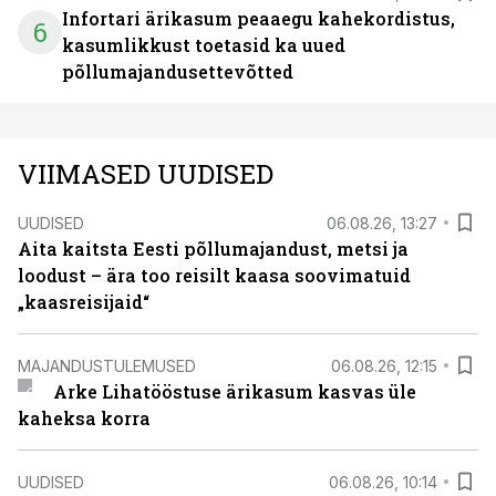
Infortari ärikasum peaaegu kahekordistus,
6
kasumlikkust toetasid ka uued
põllumajandusettevõtted
VIIMASED UUDISED
UUDISED
06.08.26, 13:27
Aita kaitsta Eesti põllumajandust, metsi ja
loodust – ära too reisilt kaasa soovimatuid
„kaasreisijaid“
MAJANDUSTULEMUSED
06.08.26, 12:15
Arke Lihatööstuse ärikasum kasvas üle
kaheksa korra
UUDISED
06.08.26, 10:14