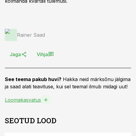
kolmanda kvartali tulemusi.
Rainer Saad
Jaga
Vihja
See teema pakub huvi?
Hakka neid märksõnu jälgima
ja saad alati teavituse, kui sel teemal ilmub midagi uut!
Loomakasvatus
SEOTUD LOOD
S