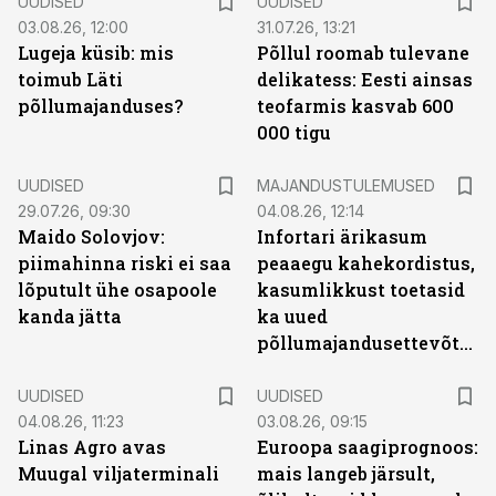
UUDISED
UUDISED
03.08.26, 12:00
31.07.26, 13:21
Lugeja küsib: mis
Põllul roomab tulevane
toimub Läti
delikatess: Eesti ainsas
põllumajanduses?
teofarmis kasvab 600
000 tigu
UUDISED
MAJANDUSTULEMUSED
29.07.26, 09:30
04.08.26, 12:14
Maido Solovjov:
Infortari ärikasum
piimahinna riski ei saa
peaaegu kahekordistus,
lõputult ühe osapoole
kasumlikkust toetasid
kanda jätta
ka uued
põllumajandusettevõtted
UUDISED
UUDISED
04.08.26, 11:23
03.08.26, 09:15
Linas Agro avas
Euroopa saagiprognoos:
Muugal viljaterminali
mais langeb järsult,