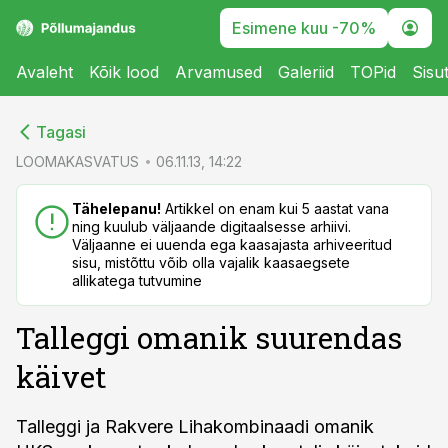
Esimene kuu -70%
Avaleht
Kõik lood
Arvamused
Galeriid
TOPid
Sisu
cebook
cebook
Tagasi
Twitter)
Twitter)
LOOMAKASVATUS
06.11.13, 14:22
kedIn
kedIn
Tähelepanu!
Artikkel on enam kui 5 aastat vana
ning kuulub väljaande digitaalsesse arhiivi.
ail
ail
Väljaanne ei uuenda ega kaasajasta arhiveeritud
sisu, mistõttu võib olla vajalik kaasaegsete
k
k
allikatega tutvumine
Talleggi omanik suurendas
käivet
Talleggi ja Rakvere Lihakombinaadi omanik