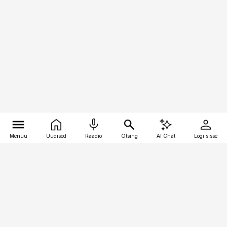
Menüü
Uudised
Raadio
Otsing
AI Chat
Logi sisse
Vana-Lõuna 39/1, 19094 Tallinn
(+372) 667 0111
pollumajandus@pollumajandus.ee