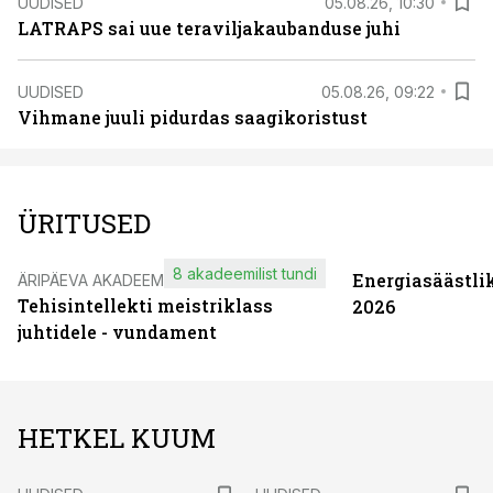
UUDISED
05.08.26, 10:30
LATRAPS sai uue teraviljakaubanduse juhi
UUDISED
05.08.26, 09:22
Vihmane juuli pidurdas saagikoristust
ÜRITUSED
8 akadeemilist tundi
Energiasäästli
ÄRIPÄEVA AKADEEMIA
Tehisintellekti meistriklass
2026
juhtidele - vundament
HETKEL KUUM