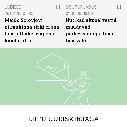
ST
UUDISED
SISUTURUNDUS
29.07.26, 09:30
01.06.26, 13:29
Maido Solovjov:
Nutikad akusalvestid
piimahinna riski ei saa
muudavad
lõputult ühe osapoole
päikeseenergia taas
kanda jätta
tasuvaks
LIITU UUDISKIRJAGA