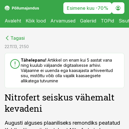
Esimene kuu -70%
Avaleht
Kõik lood
Arvamused
Galeriid
TOPid
Sisu
cebook
cebook
Tagasi
Twitter)
Twitter)
22.11.13, 21:50
kedIn
kedIn
Tähelepanu!
Artikkel on enam kui 5 aastat vana
ning kuulub väljaande digitaalsesse arhiivi.
ail
ail
Väljaanne ei uuenda ega kaasajasta arhiveeritud
sisu, mistõttu võib olla vajalik kaasaegsete
k
k
allikatega tutvumine
Nitrofert seiskus vähemalt
kevadeni
Augusti alguses plaaniliseks remondiks peatatud