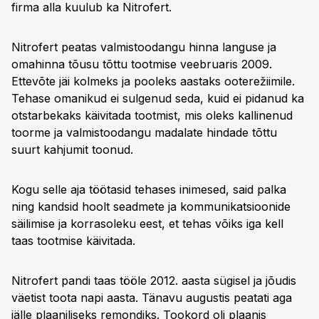
firma alla kuulub ka Nitrofert.
Nitrofert peatas valmistoodangu hinna languse ja
omahinna tõusu tõttu tootmise veebruaris 2009.
Ettevõte jäi kolmeks ja pooleks aastaks ooterežiimile.
Tehase omanikud ei sulgenud seda, kuid ei pidanud ka
otstarbekaks käivitada tootmist, mis oleks kallinenud
toorme ja valmistoodangu madalate hindade tõttu
suurt kahjumit toonud.
Kogu selle aja töötasid tehases inimesed, said palka
ning kandsid hoolt seadmete ja kommunikatsioonide
säilimise ja korrasoleku eest, et tehas võiks iga kell
taas tootmise käivitada.
Nitrofert pandi taas tööle 2012. aasta sügisel ja jõudis
väetist toota napi aasta. Tänavu augustis peatati aga
jälle plaaniliseks remondiks. Tookord oli plaanis