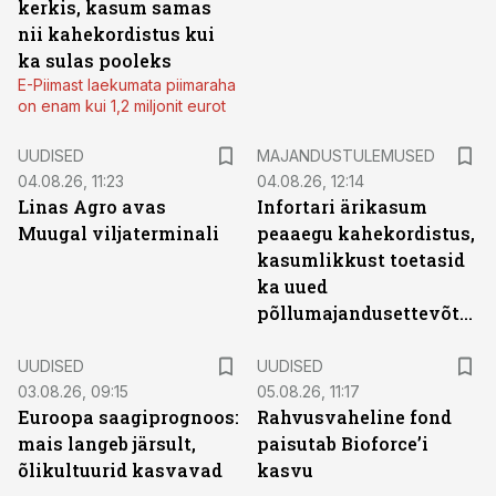
kerkis, kasum samas
nii kahekordistus kui
ka sulas pooleks
E-Piimast laekumata piimaraha
on enam kui 1,2 miljonit eurot
UUDISED
MAJANDUSTULEMUSED
04.08.26, 11:23
04.08.26, 12:14
Linas Agro avas
Infortari ärikasum
Muugal viljaterminali
peaaegu kahekordistus,
kasumlikkust toetasid
ka uued
põllumajandusettevõtted
UUDISED
UUDISED
03.08.26, 09:15
05.08.26, 11:17
Euroopa saagiprognoos:
Rahvusvaheline fond
mais langeb järsult,
paisutab Bioforce’i
õlikultuurid kasvavad
kasvu