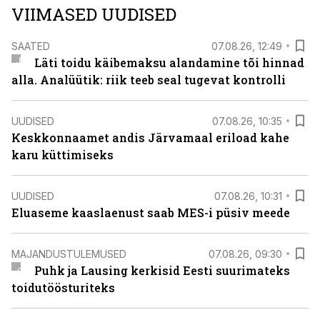
VIIMASED UUDISED
SAATED
07.08.26, 12:49
Läti toidu käibemaksu alandamine tõi hinnad
alla. Analüütik: riik teeb seal tugevat kontrolli
UUDISED
07.08.26, 10:35
Keskkonnaamet andis Järvamaal eriload kahe
karu küttimiseks
UUDISED
07.08.26, 10:31
Eluaseme kaaslaenust saab MES-i püsiv meede
MAJANDUSTULEMUSED
07.08.26, 09:30
Puhk ja Lausing kerkisid Eesti suurimateks
toidutöösturiteks