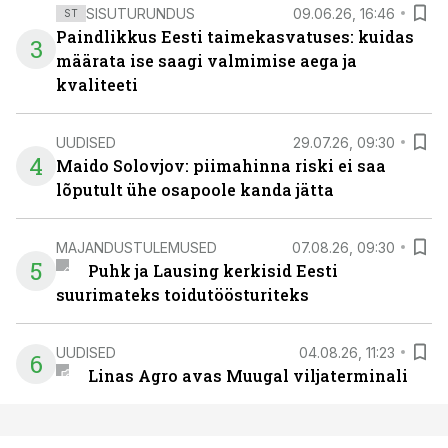
SISUTURUNDUS
09.06.26, 16:46
ST
Paindlikkus Eesti taimekasvatuses: kuidas
3
määrata ise saagi valmimise aega ja
kvaliteeti
UUDISED
29.07.26, 09:30
4
Maido Solovjov: piimahinna riski ei saa
lõputult ühe osapoole kanda jätta
MAJANDUSTULEMUSED
07.08.26, 09:30
5
Puhk ja Lausing kerkisid Eesti
suurimateks toidutöösturiteks
UUDISED
04.08.26, 11:23
6
Linas Agro avas Muugal viljaterminali