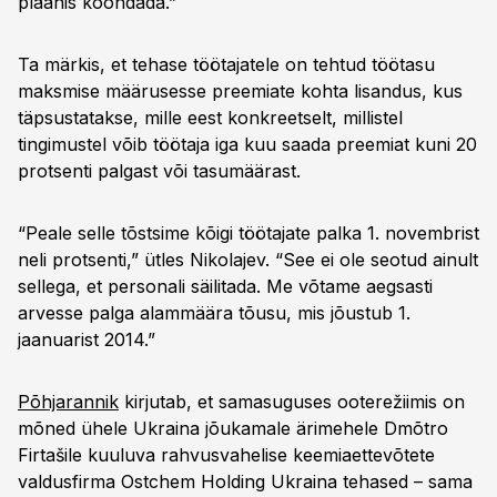
plaanis koondada.”
Ta märkis, et tehase töötajatele on tehtud töötasu
maksmise määrusesse preemiate kohta lisandus, kus
täpsustatakse, mille eest konkreetselt, millistel
tingimustel võib töötaja iga kuu saada preemiat kuni 20
protsenti palgast või tasumäärast.
“Peale selle tõstsime kõigi töötajate palka 1. novembrist
neli protsenti,” ütles Nikolajev. “See ei ole seotud ainult
sellega, et personali säilitada. Me võtame aegsasti
arvesse palga alammäära tõusu, mis jõustub 1.
jaanuarist 2014.”
Põhjarannik
kirjutab, et samasuguses ooterežiimis on
mõned ühele Ukraina jõukamale ärimehele Dmõtro
Firtašile kuuluva rahvusvahelise keemiaettevõtete
valdusfirma Ostchem Holding Ukraina tehased – sama