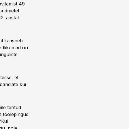
avitamist 49
 andmetel
2. aastal
nul kaasneb
eadlikumad on
inguliste
tesse, et
ööandjate kui
ile tehtud
s töölepingud
“Kui
gu, pole