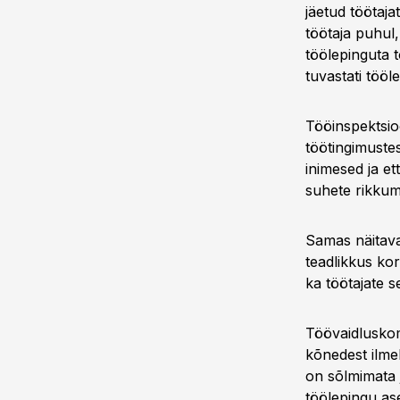
jäetud töötaja
töötaja puhul
töölepinguta t
tuvastati tööl
Tööinspektsio
töötingimustes
inimesed ja e
suhete rikkumi
Samas näitava
teadlikkus kor
ka töötajate s
Töövaidluskomi
kõnedest ilme
on sõlmimata j
töölepingu as