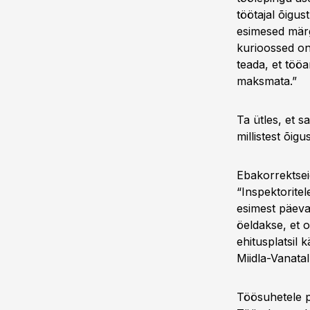
töötajal õigu
esimesed märgi
kurioossed on 
teada, et tööa
maksmata.”
Ta ütles, et s
millistest õigu
Ebakorrektseid
“Inspektorite
esimest päeva
öeldakse, et o
ehitusplatsil 
Miidla-Vanata
Töösuhetele p