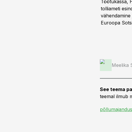
Töötukassa, H
tolliameti es
vähendamine j
Euroopa Sotsi
Meelika
See teema pa
teemal ilmub m
põllumajandus