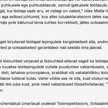
st puhkusele ega puhkusetasule, samuti igakuisele töötasule
d, kui töötaja saab aru, et midagi on valesti,” ütles Miidla-Va
aga sellised juhtumid, kus alles tuludeklaratsiooni täites s
ndja pole käitunud tema suhtes korrektselt, jättes sotsiaal
ageli kirjutavad töötajad lepingutele kergekäeliselt alla, andm
stest ja sotsiaalsetest garantiidest nad seeläbi ilma jäävad.
 töösuhteid varjavad ja töösuhteid eitavad sageli ka töötajad
le tuuakse töölepinguliste suhete puudumise vabanduseks, e
 tööl, tehakse proovipäeva, praktikat või vabatahtlikku töö
llakse tuttaval külas. Vahel võibki see nii olla, kuid olukorra
käib töö juba kuid, pole need vabandused tõsiseltvõetavad, 
lu.
ühendatud ümarlaual osalesid Tööinspektsiooni, Sotsiaalmi