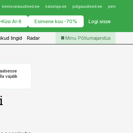
Iseteenindus
kinnisvarauudised.ee
kalastaja.ee
palgauudised.ee
personaliuudi
Telli Põllumajandus
Küsi AI-lt
Esimene kuu -70%
Logi sisse
ikud lingid
Radar
Minu Põllumajandus
taalsesse
la vajalik
i