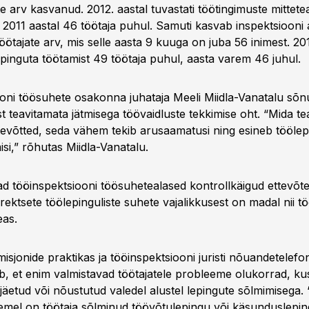
te arv kasvanud. 2012. aastal tuvastati töötingimuste mittete
, 2011 aastal 46 töötaja puhul. Samuti kasvab inspektsiooni
öötajate arv, mis selle aasta 9 kuuga on juba 56 inimest. 201
epinguta töötamist 49 töötaja puhul, aasta varem 46 juhul.
oni töösuhete osakonna juhataja Meeli Miidla-Vanatalu sõ
t teavitamata jätmisega töövaidluste tekkimise oht. “Mida t
ttevõtted, seda vähem tekib arusaamatusi ning esineb töölep
si,” rõhutas Miidla-Vanatalu.
d tööinspektsiooni töösuhetealased kontrollkäigud ettevõte
rektsete töölepinguliste suhete vajalikkusest on madal nii t
eas.
sjonide praktikas ja tööinspektsiooni juristi nõuandetelefon
b, et enim valmistavad töötajatele probleeme olukorrad, ku
äetud või nõustutud valedel alustel lepingute sõlmimisega. 
emel on töötaja sõlminud töövõtulepingu või käsunduslepin