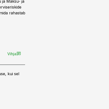
 ja Maksu- ja
rviseriskide
mida rahastab
Vihja
se, kui sel