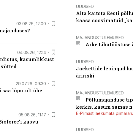
UUDISED
Aita kaitsta Eesti põllu
kaasa soovimatuid „kaa
03.08.26, 12:00
umajanduses?
MAJANDUSTULEMUSED
Arke Lihatööstuse 
04.08.26, 12:14
rdistus, kasumlikkust
UUDISED
evõtted
Jaekettide lepingud luub
äririski
29.07.26, 09:30
 saa lõputult ühe
MAJANDUSTULEMUSED
Põllumajanduse tip
kerkis, kasum samas ni
E-Piimast laekumata piimaraha
05.08.26, 11:17
ioforce’i kasvu
UUDISED