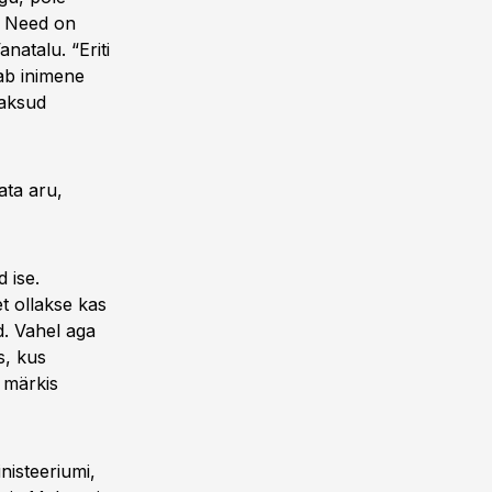
. Need on
natalu. “Eriti
aab inimene
maksud
ata aru,
 ise.
t ollakse kas
d. Vahel aga
s, kus
” märkis
nisteeriumi,