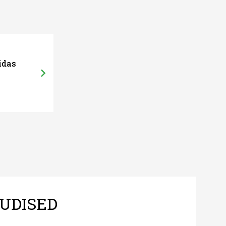
idas
UDISED