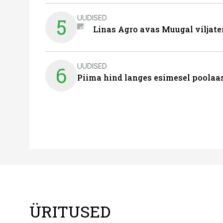
UUDISED
5
Linas Agro avas Muugal viljate
UUDISED
6
Piima hind langes esimesel poolaast
ÜRITUSED