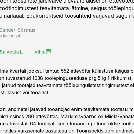
ooni töösuhete järelvalve ülevaate alusel on ettevõte
töötingimustest teavitamata jätmine, selgus töölepingu
marlaual. Ebakorrektseid töösuhteid varjavad sageli k
 Sander-Sõrmus
ndus.ee juht
Salvesta
Vihja
lme kvartali jooksul tehtud 552 ettevõtte külastuse käigus 
on tuvastanud 1038 töölepinguseaduse prg 5 lg 1 rikkumist, 
jätnud töötajad teavitamata töölepingulistest tingimustest 
t, tasust või tööajast.
oni andmetel jätavad tööandjad enim teavitamata töötasu 
mida esines 280 ettevõttes. Märkimisväärne oli Miidla-Vanata
igus tuvastati 64 töötajat, keda tööandja polnud üldse tööti
õrreldes varasemate aastatega on Tööinspektsiooni andmete