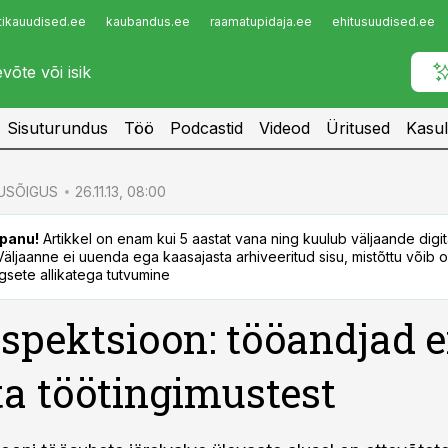
tikauudised.ee
kaubandus.ee
raamatupidaja.ee
ehitusuudised.ee
Infopank
Radar
Sisuturundus
Töö
Podcastid
Videod
Üritused
Kasul
USÕIGUS
26.11.13, 08:00
panu!
Artikkel on enam kui 5 aastat vana ning kuulub väljaande digi
. Väljaanne ei uuenda ega kaasajasta arhiveeritud sisu, mistõttu võib ol
sete allikatega tutvumine
spektsioon: tööandjad e
ta töötingimustest