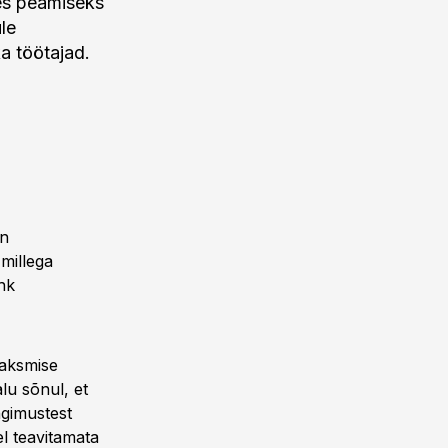
tes peamiseks
le
a töötajad.
on
millega
ehk
maksmise
lu sõnul, et
ngimustest
l teavitamata