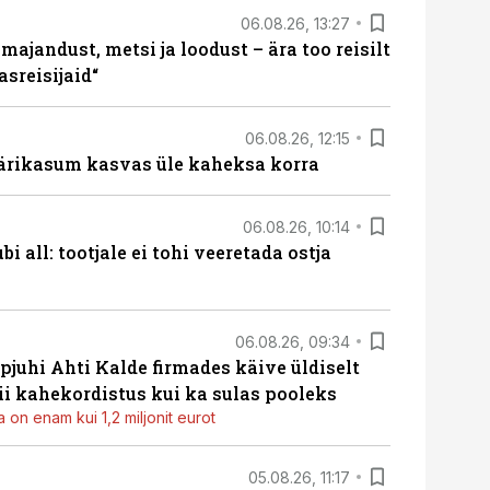
06.08.26, 13:27
majandust, metsi ja loodust – ära too reisilt
sreisijaid“
06.08.26, 12:15
ärikasum kasvas üle kaheksa korra
06.08.26, 10:14
i all: tootjale ei tohi veeretada ostja
06.08.26, 09:34
pjuhi Ahti Kalde firmades käive üldiselt
i kahekordistus kui ka sulas pooleks
 on enam kui 1,2 miljonit eurot
05.08.26, 11:17