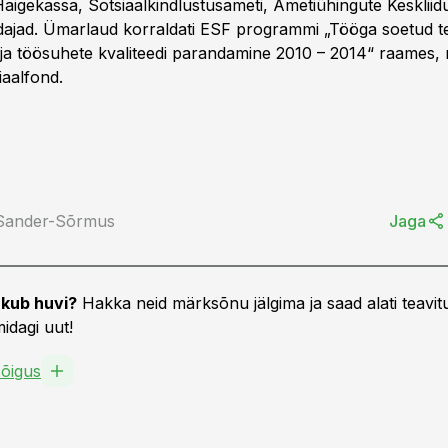
aigekassa, Sotsiaalkindlustusameti, Ametiühingute Keskliidu
indajad. Ümarlaud korraldati ESF programmi „Tööga soetud te
a töösuhete kvaliteedi parandamine 2010 – 2014“ raames, 
aalfond.
 Sander-Sõrmus
Jaga
kub huvi?
Hakka neid märksõnu jälgima ja saad alati teavitu
idagi uut!
õigus