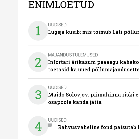
ENIMLOETUD
UUDISED
1
Lugeja küsib: mis toimub Läti põll
MAJANDUSTULEMUSED
2
Infortari ärikasum peaaegu kaheko
toetasid ka uued põllumajandusett
UUDISED
3
Maido Solovjov: piimahinna riski ei
osapoole kanda jätta
UUDISED
4
Rahvusvaheline fond paisutab B