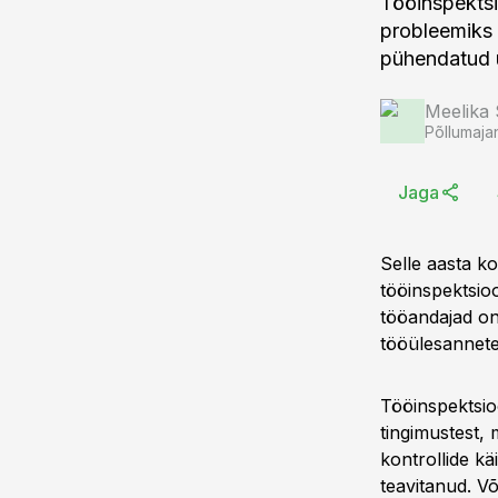
Tööinspektsi
probleemiks 
pühendatud ü
Meelika
Põllumaja
Jaga
Selle aasta ko
tööinspektsio
tööandajad on 
tööülesannetes
Tööinspektsio
tingimustest, 
kontrollide kä
teavitanud. V