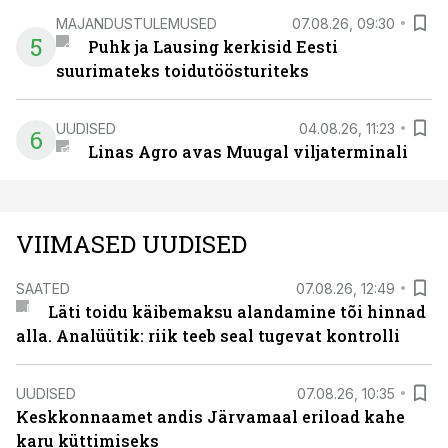
MAJANDUSTULEMUSED
07.08.26, 09:30
5
Puhk ja Lausing kerkisid Eesti
suurimateks toidutöösturiteks
UUDISED
04.08.26, 11:23
6
Linas Agro avas Muugal viljaterminali
VIIMASED UUDISED
SAATED
07.08.26, 12:49
Läti toidu käibemaksu alandamine tõi hinnad
alla. Analüütik: riik teeb seal tugevat kontrolli
UUDISED
07.08.26, 10:35
Keskkonnaamet andis Järvamaal eriload kahe
karu küttimiseks