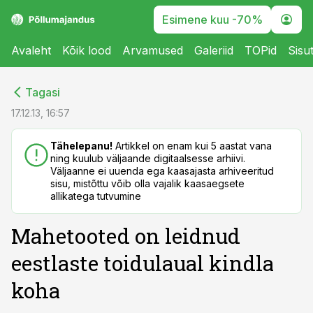
Esimene kuu -70%
Avaleht
Kõik lood
Arvamused
Galeriid
TOPid
Sisu
cebook
cebook
Tagasi
Twitter)
Twitter)
17.12.13, 16:57
kedIn
kedIn
Tähelepanu!
Artikkel on enam kui 5 aastat vana
ning kuulub väljaande digitaalsesse arhiivi.
ail
ail
Väljaanne ei uuenda ega kaasajasta arhiveeritud
sisu, mistõttu võib olla vajalik kaasaegsete
k
k
allikatega tutvumine
Mahetooted on leidnud
eestlaste toidulaual kindla
koha