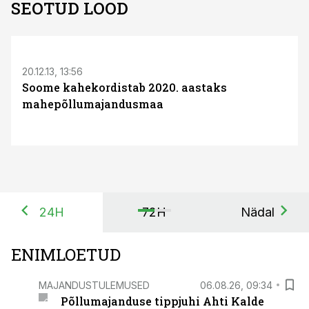
SEOTUD LOOD
S
20.12.13, 13:56
Soome kahekordistab 2020. aastaks
mahepõllumajandusmaa
24H
72H
Nädal
ENIMLOETUD
MAJANDUSTULEMUSED
06.08.26, 09:34
Põllumajanduse tippjuhi Ahti Kalde