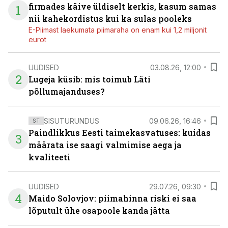
firmades käive üldiselt kerkis, kasum samas
1
nii kahekordistus kui ka sulas pooleks
E-Piimast laekumata piimaraha on enam kui 1,2 miljonit
eurot
UUDISED
03.08.26, 12:00
2
Lugeja küsib: mis toimub Läti
põllumajanduses?
SISUTURUNDUS
09.06.26, 16:46
ST
Paindlikkus Eesti taimekasvatuses: kuidas
3
määrata ise saagi valmimise aega ja
kvaliteeti
UUDISED
29.07.26, 09:30
4
Maido Solovjov: piimahinna riski ei saa
lõputult ühe osapoole kanda jätta