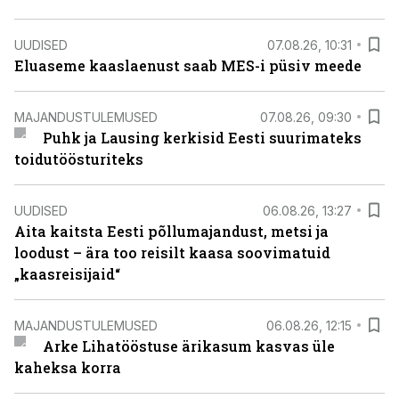
UUDISED
07.08.26, 10:31
Eluaseme kaaslaenust saab MES-i püsiv meede
MAJANDUSTULEMUSED
07.08.26, 09:30
Puhk ja Lausing kerkisid Eesti suurimateks
toidutöösturiteks
UUDISED
06.08.26, 13:27
Aita kaitsta Eesti põllumajandust, metsi ja
loodust – ära too reisilt kaasa soovimatuid
„kaasreisijaid“
MAJANDUSTULEMUSED
06.08.26, 12:15
Arke Lihatööstuse ärikasum kasvas üle
kaheksa korra