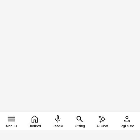
Menüü
Uudised
Raadio
Otsing
AI Chat
Logi sisse