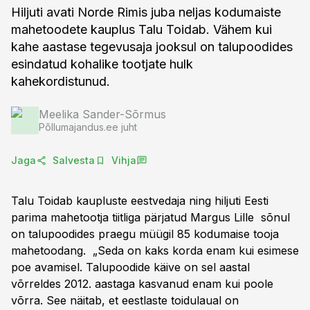
Hiljuti avati Norde Rimis juba neljas kodumaiste
mahetoodete kauplus Talu Toidab. Vähem kui
kahe aastase tegevusaja jooksul on talupoodides
esindatud kohalike tootjate hulk
kahekordistunud.
Meelika Sander-Sõrmus
Põllumajandus.ee juht
Jaga
Salvesta
Vihja
Talu Toidab kaupluste eestvedaja ning hiljuti Eesti
parima mahetootja tiitliga pärjatud Margus Lille sõnul
on talupoodides praegu müügil 85 kodumaise tooja
mahetoodang. „Seda on kaks korda enam kui esimese
poe avamisel. Talupoodide käive on sel aastal
võrreldes 2012. aastaga kasvanud enam kui poole
võrra. See näitab, et eestlaste toidulaual on