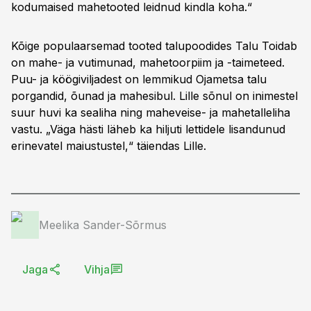
kodumaised mahetooted leidnud kindla koha.“
Kõige populaarsemad tooted talupoodides Talu Toidab
on mahe- ja vutimunad, mahetoorpiim ja -taimeteed.
Puu- ja köögiviljadest on lemmikud Ojametsa talu
porgandid, õunad ja mahesibul. Lille sõnul on inimestel
suur huvi ka sealiha ning maheveise- ja mahetalleliha
vastu. „Väga hästi läheb ka hiljuti lettidele lisandunud
erinevatel maiustustel,“ täiendas Lille.
Meelika Sander-Sõrmus
Jaga
Vihja