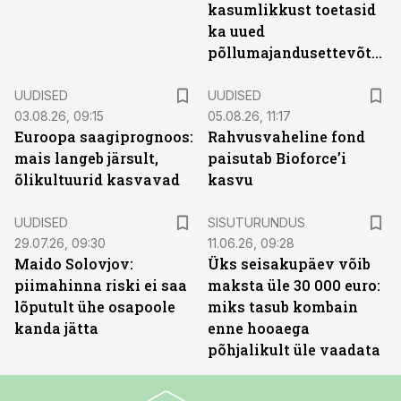
kasumlikkust toetasid
ka uued
põllumajandusettevõtted
UUDISED
UUDISED
03.08.26, 09:15
05.08.26, 11:17
Euroopa saagiprognoos:
Rahvusvaheline fond
mais langeb järsult,
paisutab Bioforce’i
õlikultuurid kasvavad
kasvu
ST
UUDISED
SISUTURUNDUS
29.07.26, 09:30
11.06.26, 09:28
Maido Solovjov:
Üks seisakupäev võib
piimahinna riski ei saa
maksta üle 30 000 euro:
lõputult ühe osapoole
miks tasub kombain
kanda jätta
enne hooaega
põhjalikult üle vaadata