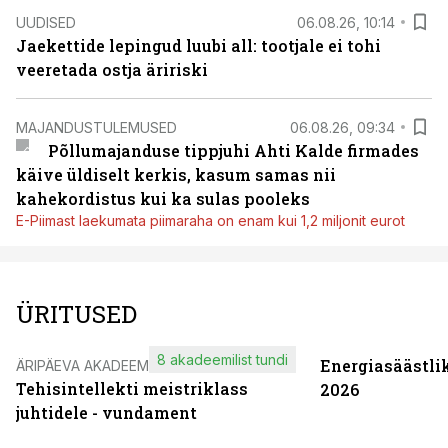
UUDISED
06.08.26, 10:14
Jaekettide lepingud luubi all: tootjale ei tohi
veeretada ostja äririski
MAJANDUSTULEMUSED
06.08.26, 09:34
Põllumajanduse tippjuhi Ahti Kalde firmades
käive üldiselt kerkis, kasum samas nii
kahekordistus kui ka sulas pooleks
E-Piimast laekumata piimaraha on enam kui 1,2 miljonit eurot
ÜRITUSED
8 akadeemilist tundi
Energiasäästli
ÄRIPÄEVA AKADEEMIA
Tehisintellekti meistriklass
2026
juhtidele - vundament