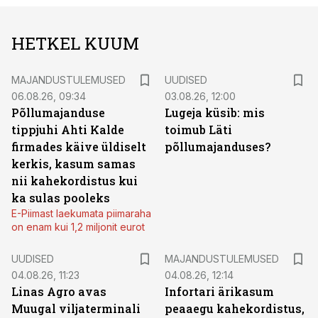
HETKEL KUUM
MAJANDUSTULEMUSED
UUDISED
06.08.26, 09:34
03.08.26, 12:00
Põllumajanduse
Lugeja küsib: mis
tippjuhi Ahti Kalde
toimub Läti
firmades käive üldiselt
põllumajanduses?
kerkis, kasum samas
nii kahekordistus kui
ka sulas pooleks
E-Piimast laekumata piimaraha
on enam kui 1,2 miljonit eurot
UUDISED
MAJANDUSTULEMUSED
04.08.26, 11:23
04.08.26, 12:14
Linas Agro avas
Infortari ärikasum
Muugal viljaterminali
peaaegu kahekordistus,