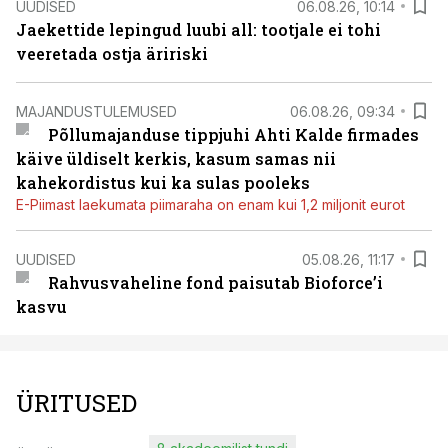
UUDISED
06.08.26, 10:14
Jaekettide lepingud luubi all: tootjale ei tohi
veeretada ostja äririski
MAJANDUSTULEMUSED
06.08.26, 09:34
Põllumajanduse tippjuhi Ahti Kalde firmades
käive üldiselt kerkis, kasum samas nii
kahekordistus kui ka sulas pooleks
E-Piimast laekumata piimaraha on enam kui 1,2 miljonit eurot
UUDISED
05.08.26, 11:17
Rahvusvaheline fond paisutab Bioforce’i
kasvu
ÜRITUSED