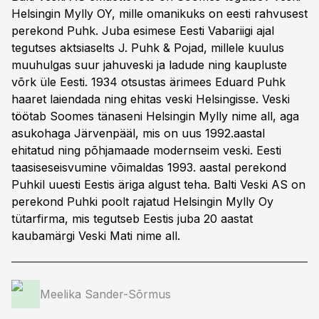
Helsingin Mylly OY, mille omanikuks on eesti rahvusest
perekond Puhk. Juba esimese Eesti Vabariigi ajal
tegutses aktsiaselts J. Puhk & Pojad, millele kuulus
muuhulgas suur jahuveski ja ladude ning kaupluste
võrk üle Eesti. 1934 otsustas ärimees Eduard Puhk
haaret laiendada ning ehitas veski Helsingisse. Veski
töötab Soomes tänaseni Helsingin Mylly nime all, aga
asukohaga Järvenpääl, mis on uus 1992.aastal
ehitatud ning põhjamaade modernseim veski. Eesti
taasiseseisvumine võimaldas 1993. aastal perekond
Puhkil uuesti Eestis äriga algust teha. Balti Veski AS on
perekond Puhki poolt rajatud Helsingin Mylly Oy
tütarfirma, mis tegutseb Eestis juba 20 aastat
kaubamärgi Veski Mati nime all.
Meelika Sander-Sõrmus