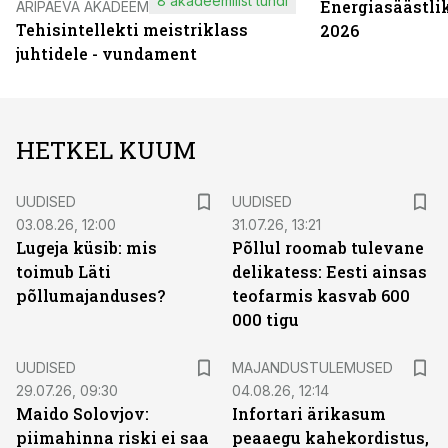
8 akadeemilist tundi
Energiasäästli
ÄRIPÄEVA AKADEEMIA
Tehisintellekti meistriklass
2026
juhtidele - vundament
HETKEL KUUM
UUDISED
UUDISED
03.08.26, 12:00
31.07.26, 13:21
Lugeja küsib: mis
Põllul roomab tulevane
toimub Läti
delikatess: Eesti ainsas
põllumajanduses?
teofarmis kasvab 600
000 tigu
UUDISED
MAJANDUSTULEMUSED
29.07.26, 09:30
04.08.26, 12:14
Maido Solovjov:
Infortari ärikasum
piimahinna riski ei saa
peaaegu kahekordistus,