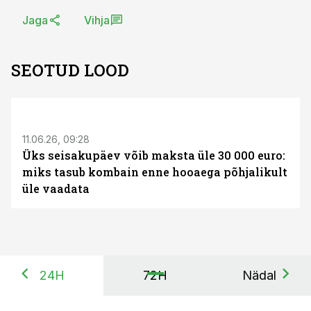
Jaga
Vihja
SEOTUD LOOD
ST
11.06.26, 09:28
Üks seisakupäev võib maksta üle 30 000 euro:
miks tasub kombain enne hooaega põhjalikult
üle vaadata
24H
72H
Nädal