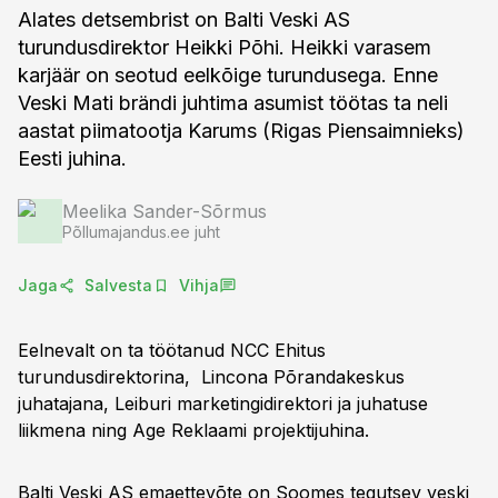
Alates detsembrist on Balti Veski AS
turundusdirektor Heikki Põhi. Heikki varasem
karjäär on seotud eelkõige turundusega. Enne
Veski Mati brändi juhtima asumist töötas ta neli
aastat piimatootja Karums (Rigas Piensaimnieks)
Eesti juhina.
Meelika Sander-Sõrmus
Põllumajandus.ee juht
Jaga
Salvesta
Vihja
Eelnevalt on ta töötanud NCC Ehitus
turundusdirektorina, Lincona Põrandakeskus
juhatajana, Leiburi marketingidirektori ja juhatuse
liikmena ning Age Reklaami projektijuhina.
Balti Veski AS emaettevõte on Soomes tegutsev veski