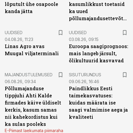
lõputult ühe osapoole
kasumlikkust toetasid
kanda jätta
ka uued
põllumajandusettevõtted
UUDISED
UUDISED
04.08.26, 11:23
03.08.26, 09:15
Linas Agro avas
Euroopa saagiprognoos:
Muugal viljaterminali
mais langeb järsult,
õlikultuurid kasvavad
ST
MAJANDUSTULEMUSED
SISUTURUNDUS
06.08.26, 09:34
09.06.26, 16:46
Põllumajanduse
Paindlikkus Eesti
tippjuhi Ahti Kalde
taimekasvatuses:
firmades käive üldiselt
kuidas määrata ise
kerkis, kasum samas
saagi valmimise aega ja
nii kahekordistus kui
kvaliteeti
ka sulas pooleks
E-Piimast laekumata piimaraha