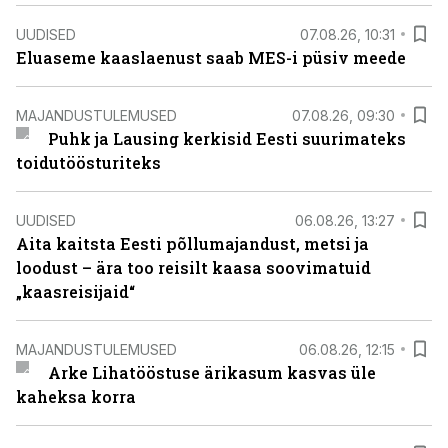
UUDISED
07.08.26, 10:31
Eluaseme kaaslaenust saab MES-i püsiv meede
MAJANDUSTULEMUSED
07.08.26, 09:30
Puhk ja Lausing kerkisid Eesti suurimateks
toidutöösturiteks
UUDISED
06.08.26, 13:27
Aita kaitsta Eesti põllumajandust, metsi ja
loodust – ära too reisilt kaasa soovimatuid
„kaasreisijaid“
MAJANDUSTULEMUSED
06.08.26, 12:15
Arke Lihatööstuse ärikasum kasvas üle
kaheksa korra