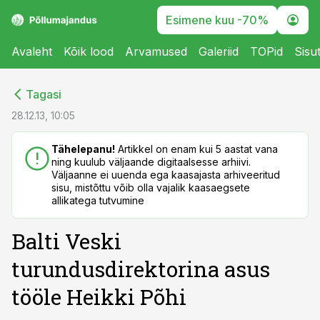
Esimene kuu -70%
Avaleht
Kõik lood
Arvamused
Galeriid
TOPid
Sisu
cebook
cebook
Tagasi
Twitter)
Twitter)
28.12.13, 10:05
kedIn
kedIn
Tähelepanu!
Artikkel on enam kui 5 aastat vana
ning kuulub väljaande digitaalsesse arhiivi.
ail
ail
Väljaanne ei uuenda ega kaasajasta arhiveeritud
sisu, mistõttu võib olla vajalik kaasaegsete
k
k
allikatega tutvumine
Balti Veski
turundusdirektorina asus
tööle Heikki Põhi