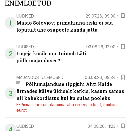
ENIMLOETUD
UUDISED
29.07.26, 09:30
1
Maido Solovjov: piimahinna riski ei saa
lõputult ühe osapoole kanda jätta
UUDISED
03.08.26, 12:00
2
Lugeja küsib: mis toimub Läti
põllumajanduses?
MAJANDUSTULEMUSED
06.08.26, 09:34
Põllumajanduse tippjuhi Ahti Kalde
firmades käive üldiselt kerkis, kasum samas
3
nii kahekordistus kui ka sulas pooleks
E-Piimast laekumata piimaraha on enam kui 1,2 miljonit
eurot
UUDISED
04.08.26, 11:23
4