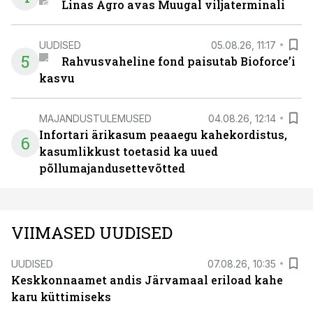
Linas Agro avas Muugal viljaterminali
UUDISED
05.08.26, 11:17
5
Rahvusvaheline fond paisutab Bioforce’i
kasvu
MAJANDUSTULEMUSED
04.08.26, 12:14
Infortari ärikasum peaaegu kahekordistus,
6
kasumlikkust toetasid ka uued
põllumajandusettevõtted
VIIMASED UUDISED
UUDISED
07.08.26, 10:35
Keskkonnaamet andis Järvamaal eriload kahe
karu küttimiseks