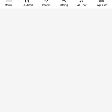
Menüü
Uudised
Raadio
Otsing
AI Chat
Logi sisse
Vana-Lõuna 39/1, 19094 Tallinn
(+372) 667 0111
pollumajandus@pollumajandus.ee
Telli
Reklaam
Firmast
Sisu kasutamisõigused
Ajakirjaniku
eetikakoodeks
Üldtingimused
Privaatsustingimused
Küpsiste poliitika
KKK
Eesti Meediaettevõtete
Eelistuste haldamine
Liit