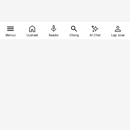
Menüü
Uudised
Raadio
Otsing
AI Chat
Logi sisse
Vana-Lõuna 39/1, 19094 Tallinn
(+372) 667 0111
pollumajandus@pollumajandus.ee
Telli
Reklaam
Firmast
Sisu kasutamisõigused
Ajakirjaniku
eetikakoodeks