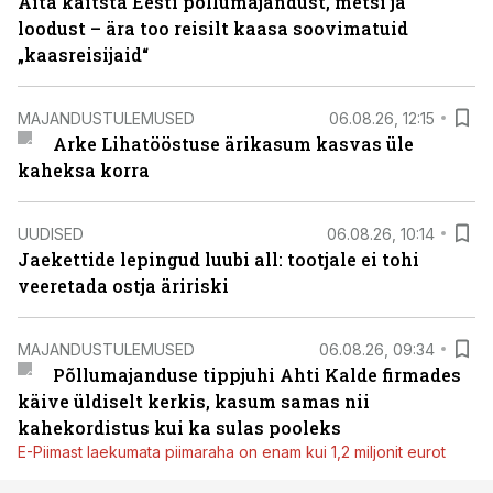
Aita kaitsta Eesti põllumajandust, metsi ja
loodust – ära too reisilt kaasa soovimatuid
„kaasreisijaid“
MAJANDUSTULEMUSED
06.08.26, 12:15
Arke Lihatööstuse ärikasum kasvas üle
kaheksa korra
UUDISED
06.08.26, 10:14
Jaekettide lepingud luubi all: tootjale ei tohi
veeretada ostja äririski
MAJANDUSTULEMUSED
06.08.26, 09:34
Põllumajanduse tippjuhi Ahti Kalde firmades
käive üldiselt kerkis, kasum samas nii
kahekordistus kui ka sulas pooleks
E-Piimast laekumata piimaraha on enam kui 1,2 miljonit eurot