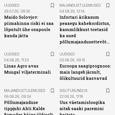
UUDISED
MAJANDUSTULEMUSED
29.07.26, 09:30
04.08.26, 12:14
Maido Solovjov:
Infortari ärikasum
piimahinna riski ei saa
peaaegu kahekordistus,
lõputult ühe osapoole
kasumlikkust toetasid
kanda jätta
ka uued
põllumajandusettevõtted
UUDISED
UUDISED
04.08.26, 11:23
03.08.26, 09:15
Linas Agro avas
Euroopa saagiprognoos:
Muugal viljaterminali
mais langeb järsult,
õlikultuurid kasvavad
ST
MAJANDUSTULEMUSED
SISUTURUNDUS
06.08.26, 09:34
22.06.26, 11:16
Põllumajanduse
Uus väetamisloogika
tippjuhi Ahti Kalde
aitab saaki paremini
firmades käive üldiselt
kaitsta