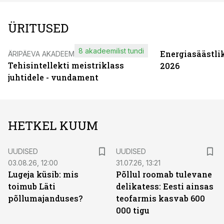
ÜRITUSED
8 akadeemilist tundi
Energiasäästli
ÄRIPÄEVA AKADEEMIA
Tehisintellekti meistriklass
2026
juhtidele - vundament
HETKEL KUUM
UUDISED
UUDISED
03.08.26, 12:00
31.07.26, 13:21
Lugeja küsib: mis
Põllul roomab tulevane
toimub Läti
delikatess: Eesti ainsas
põllumajanduses?
teofarmis kasvab 600
000 tigu