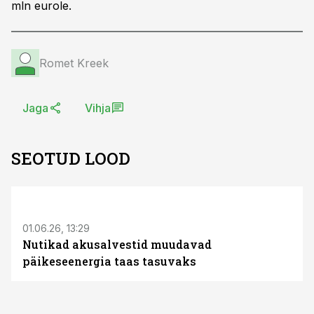
mln eurole.
Romet Kreek
Jaga
Vihja
SEOTUD LOOD
ST
01.06.26, 13:29
Nutikad akusalvestid muudavad
päikeseenergia taas tasuvaks