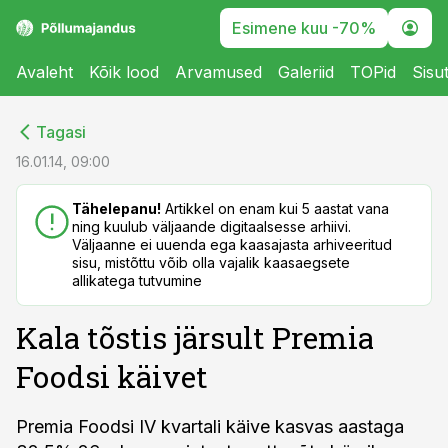
Esimene kuu -70%
Avaleht
Kõik lood
Arvamused
Galeriid
TOPid
Sisu
cebook
cebook
Tagasi
Twitter)
Twitter)
16.01.14, 09:00
kedIn
kedIn
Tähelepanu!
Artikkel on enam kui 5 aastat vana
ning kuulub väljaande digitaalsesse arhiivi.
ail
ail
Väljaanne ei uuenda ega kaasajasta arhiveeritud
sisu, mistõttu võib olla vajalik kaasaegsete
k
k
allikatega tutvumine
Kala tõstis järsult Premia
Foodsi käivet
Premia Foodsi IV kvartali käive kasvas aastaga