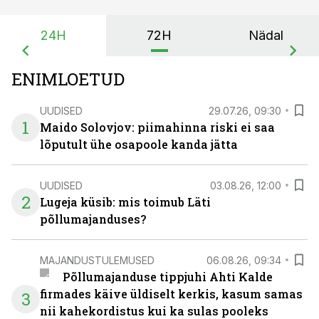
24H
72H
Nädal
ENIMLOETUD
UUDISED
29.07.26, 09:30
1
Maido Solovjov: piimahinna riski ei saa
lõputult ühe osapoole kanda jätta
UUDISED
03.08.26, 12:00
2
Lugeja küsib: mis toimub Läti
põllumajanduses?
MAJANDUSTULEMUSED
06.08.26, 09:34
Põllumajanduse tippjuhi Ahti Kalde
firmades käive üldiselt kerkis, kasum samas
3
nii kahekordistus kui ka sulas pooleks