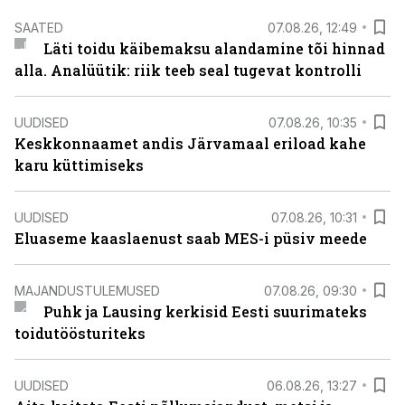
SAATED
07.08.26, 12:49
Läti toidu käibemaksu alandamine tõi hinnad
alla. Analüütik: riik teeb seal tugevat kontrolli
UUDISED
07.08.26, 10:35
Keskkonnaamet andis Järvamaal eriload kahe
karu küttimiseks
UUDISED
07.08.26, 10:31
Eluaseme kaaslaenust saab MES-i püsiv meede
MAJANDUSTULEMUSED
07.08.26, 09:30
Puhk ja Lausing kerkisid Eesti suurimateks
toidutöösturiteks
UUDISED
06.08.26, 13:27