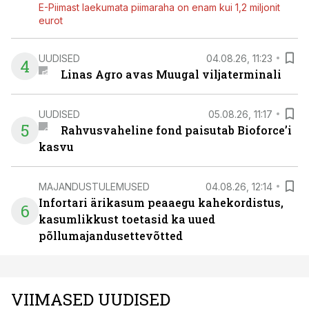
E-Piimast laekumata piimaraha on enam kui 1,2 miljonit
eurot
UUDISED
04.08.26, 11:23
4
Linas Agro avas Muugal viljaterminali
UUDISED
05.08.26, 11:17
5
Rahvusvaheline fond paisutab Bioforce’i
kasvu
MAJANDUSTULEMUSED
04.08.26, 12:14
Infortari ärikasum peaaegu kahekordistus,
6
kasumlikkust toetasid ka uued
põllumajandusettevõtted
VIIMASED UUDISED