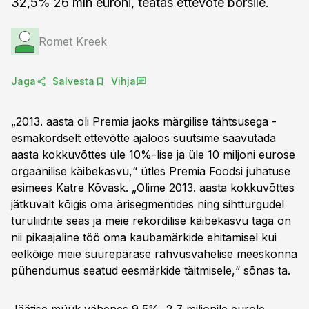
32,5% 26 mln euroni, teatas ettevõte börsile.
Romet Kreek
Jaga
Salvesta
Vihja
„2013. aasta oli Premia jaoks märgilise tähtsusega -
esmakordselt ettevõtte ajaloos suutsime saavutada
aasta kokkuvõttes üle 10%-lise ja üle 10 miljoni eurose
orgaanilise käibekasvu,“ ütles Premia Foodsi juhatuse
esimees Katre Kõvask. „Olime 2013. aasta kokkuvõttes
jätkuvalt kõigis oma ärisegmentides ning sihtturgudel
turuliidrite seas ja meie rekordilise käibekasvu taga on
nii pikaajaline töö oma kaubamärkide ehitamisel kui
eelkõige meie suurepärase rahvusvahelise meeskonna
pühendumus seatud eesmärkide täitmisele,“ sõnas ta.