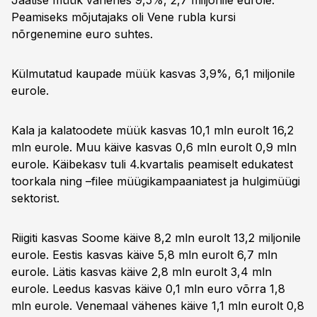
Jäätise müük vähenes 9,5%, 2,7 miljonile eurole.
Peamiseks mõjutajaks oli Vene rubla kursi
nõrgenemine euro suhtes.
Külmutatud kaupade müük kasvas 3,9%, 6,1 miljonile
eurole.
Kala ja kalatoodete müük kasvas 10,1 mln eurolt 16,2
mln eurole. Muu käive kasvas 0,6 mln eurolt 0,9 mln
eurole. Käibekasv tuli 4.kvartalis peamiselt edukatest
toorkala ning –filee müügikampaaniatest ja hulgimüügi
sektorist.
Riigiti kasvas Soome käive 8,2 mln eurolt 13,2 miljonile
eurole. Eestis kasvas käive 5,8 mln eurolt 6,7 mln
eurole. Lätis kasvas käive 2,8 mln eurolt 3,4 mln
eurole. Leedus kasvas käive 0,1 mln euro võrra 1,8
mln eurole. Venemaal vähenes käive 1,1 mln eurolt 0,8