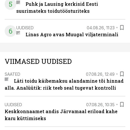
5
Puhk ja Lausing kerkisid Eesti
suurimateks toidutöösturiteks
UUDISED
04.08.26, 11:23
6
Linas Agro avas Muugal viljaterminali
VIIMASED UUDISED
SAATED
07.08.26, 12:49
Läti toidu käibemaksu alandamine tõi hinnad
alla. Analüütik: riik teeb seal tugevat kontrolli
UUDISED
07.08.26, 10:35
Keskkonnaamet andis Järvamaal eriload kahe
karu küttimiseks