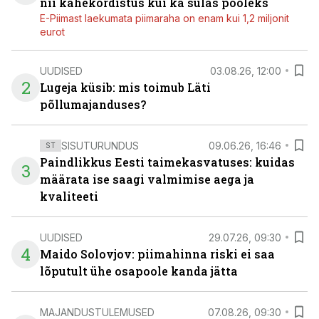
nii kahekordistus kui ka sulas pooleks
E-Piimast laekumata piimaraha on enam kui 1,2 miljonit
eurot
UUDISED
03.08.26, 12:00
2
Lugeja küsib: mis toimub Läti
põllumajanduses?
SISUTURUNDUS
09.06.26, 16:46
ST
Paindlikkus Eesti taimekasvatuses: kuidas
3
määrata ise saagi valmimise aega ja
kvaliteeti
UUDISED
29.07.26, 09:30
4
Maido Solovjov: piimahinna riski ei saa
lõputult ühe osapoole kanda jätta
MAJANDUSTULEMUSED
07.08.26, 09:30