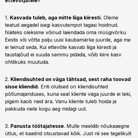
ettevõtjatele?
1.
Kasvada tuleb, aga mitte liiga kiiresti.
Oleme
teatud aegadel isegi kasvutempot tagasi hoidnud.
Näiteks oleksime võinud laiendada oma müügivõrku
Eestis või võtta palju uusi kaubamärke juurde, aga me
ei teinud seda. Kui ettevõte kasvab liiga kiiresti ja
taustajõud ei suuda sammu pidada, võib kiire kasv
ohtlikuks muutuda.
2.
Kliendisuhted on väga tähtsad, sest raha toovad
sisse kliendid.
Eriti olulised on kliendisuhted
põllumajanduses, kuna seal kliente väga juurde ei teki,
pigem kaob neid ära. Vanu kliente tuleb hoida ja
pakkuda neile kogu aeg midagi uut.
3.
Panusta töötajatesse
. Mulle meeldib nõukaaegne
ütlus, et kaadrid otsustavad kõik. Just nii see tegelikult