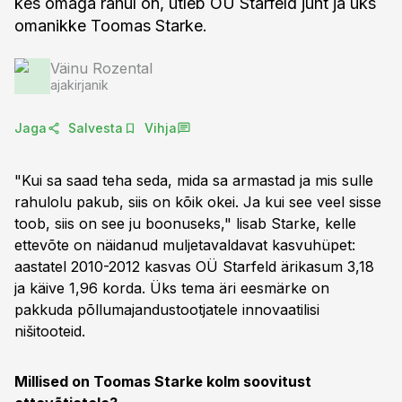
kes omaga rahul on, ütleb OÜ Starfeld juht ja üks
omanikke Toomas Starke.
Väinu Rozental
ajakirjanik
Jaga
Salvesta
Vihja
"Kui sa saad teha seda, mida sa armastad ja mis sulle
rahulolu pakub, siis on kõik okei. Ja kui see veel sisse
toob, siis on see ju boonuseks," lisab Starke, kelle
ettevõte on näidanud muljetavaldavat kasvuhüpet:
aastatel 2010-2012 kasvas OÜ Starfeld ärikasum 3,18
ja käive 1,96 korda. Üks tema äri eesmärke on
pakkuda põllumajandustootjatele innovaatilisi
nišitooteid.
Millised on Toomas Starke kolm soovitust