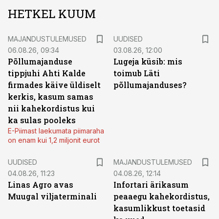
HETKEL KUUM
MAJANDUSTULEMUSED
UUDISED
06.08.26, 09:34
03.08.26, 12:00
Põllumajanduse
Lugeja küsib: mis
tippjuhi Ahti Kalde
toimub Läti
firmades käive üldiselt
põllumajanduses?
kerkis, kasum samas
nii kahekordistus kui
ka sulas pooleks
E-Piimast laekumata piimaraha
on enam kui 1,2 miljonit eurot
UUDISED
MAJANDUSTULEMUSED
04.08.26, 11:23
04.08.26, 12:14
Linas Agro avas
Infortari ärikasum
Muugal viljaterminali
peaaegu kahekordistus,
kasumlikkust toetasid