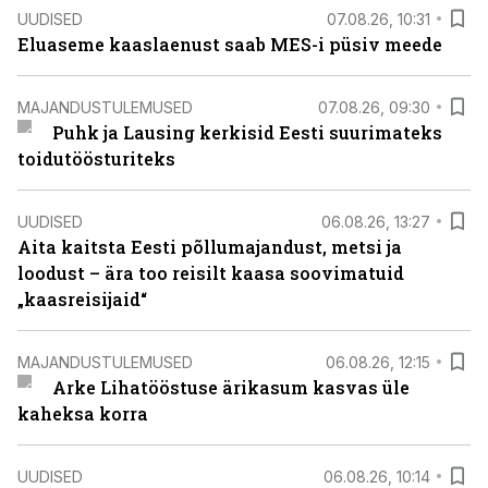
UUDISED
07.08.26, 10:31
Eluaseme kaaslaenust saab MES-i püsiv meede
MAJANDUSTULEMUSED
07.08.26, 09:30
Puhk ja Lausing kerkisid Eesti suurimateks
toidutöösturiteks
UUDISED
06.08.26, 13:27
Aita kaitsta Eesti põllumajandust, metsi ja
loodust – ära too reisilt kaasa soovimatuid
„kaasreisijaid“
MAJANDUSTULEMUSED
06.08.26, 12:15
Arke Lihatööstuse ärikasum kasvas üle
kaheksa korra
UUDISED
06.08.26, 10:14