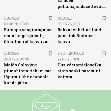
ka uued
põllumajandusettevõtted
UUDISED
UUDISED
03.08.26, 09:15
05.08.26, 11:17
Euroopa saagiprognoos:
Rahvusvaheline fond
mais langeb järsult,
paisutab Bioforce’i
õlikultuurid kasvavad
kasvu
ST
UUDISED
SISUTURUNDUS
29.07.26, 09:30
22.06.26, 11:16
Maido Solovjov:
Uus väetamisloogika
piimahinna riski ei saa
aitab saaki paremini
lõputult ühe osapoole
kaitsta
kanda jätta