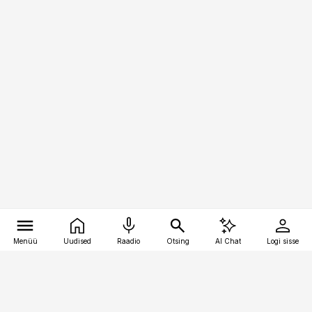
Menüü
Uudised
Raadio
Otsing
AI Chat
Logi sisse
Vana-Lõuna 39/1, 19094 Tallinn