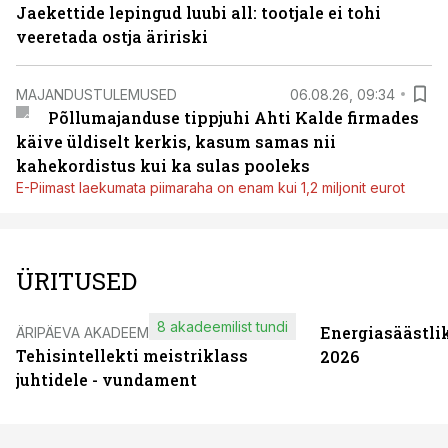
Jaekettide lepingud luubi all: tootjale ei tohi
veeretada ostja äririski
MAJANDUSTULEMUSED
06.08.26, 09:34
Põllumajanduse tippjuhi Ahti Kalde firmades
käive üldiselt kerkis, kasum samas nii
kahekordistus kui ka sulas pooleks
E-Piimast laekumata piimaraha on enam kui 1,2 miljonit eurot
ÜRITUSED
8 akadeemilist tundi
Energiasäästli
ÄRIPÄEVA AKADEEMIA
Tehisintellekti meistriklass
2026
juhtidele - vundament