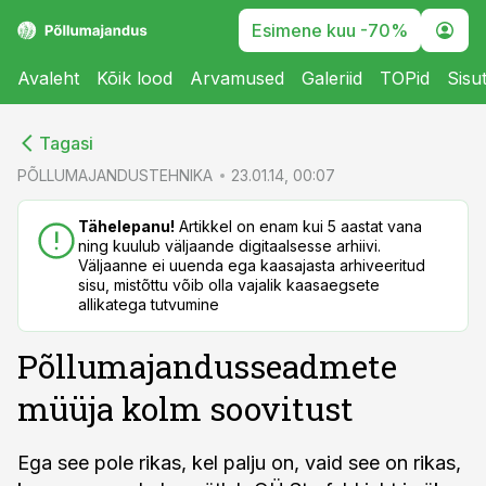
Esimene kuu -70%
Avaleht
Kõik lood
Arvamused
Galeriid
TOPid
Sisu
cebook
cebook
Tagasi
Twitter)
Twitter)
PÕLLUMAJANDUSTEHNIKA
23.01.14, 00:07
kedIn
kedIn
Tähelepanu!
Artikkel on enam kui 5 aastat vana
ning kuulub väljaande digitaalsesse arhiivi.
ail
ail
Väljaanne ei uuenda ega kaasajasta arhiveeritud
sisu, mistõttu võib olla vajalik kaasaegsete
k
k
allikatega tutvumine
Põllumajandusseadmete
müüja kolm soovitust
Ega see pole rikas, kel palju on, vaid see on rikas,