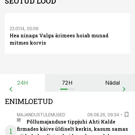
SEOTUD LOOD
S
23.01.14, 00:06
Hea ninaga Valga ärimees hoiab munad
mitmes korvis
24H
72H
Nädal
ENIMLOETUD
MAJANDUSTULEMUSED
06.08.26, 09:34
Põllumajanduse tippjuhi Ahti Kalde
firmades käive üldiselt kerkis, kasum samas
1