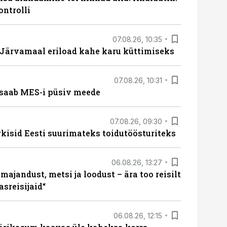
ontrolli
07.08.26, 10:35
ärvamaal eriload kahe karu küttimiseks
07.08.26, 10:31
saab MES-i püsiv meede
07.08.26, 09:30
rkisid Eesti suurimateks toidutöösturiteks
06.08.26, 13:27
majandust, metsi ja loodust – ära too reisilt
sreisijaid“
06.08.26, 12:15