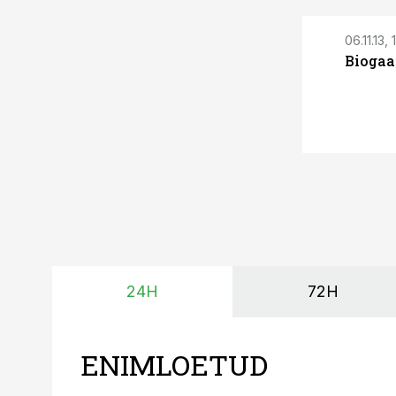
06.11.13, 
Biogaa
24H
72H
ENIMLOETUD