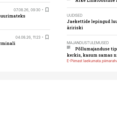
Arke Lihatööstuse 
07.08.26, 09:30
UUDISED
 suurimateks
Jaekettide lepingud luub
äririski
04.08.26, 11:23
MAJANDUSTULEMUSED
rminali
Põllumajanduse tip
kerkis, kasum samas ni
E-Piimast laekumata piimaraha