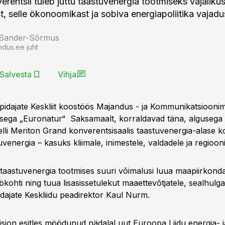
rentsil tuleb juttu taastuvenergia tootmiseks vajalikus
t, selle ökonoomikast ja sobiva energiapoliitika vajad
 Sander-Sõrmus
ndus.ee juht
Salvesta
Vihja
pidajate Keskliit koostöös Majandus - ja Kommunikatsioonim
usega „Euronatur“ Saksamaalt, korraldavad täna, algusega 
telli Meriton Grand konverentsisaalis taastuvenergia-alase k
venergia – kasuks kliimale, inimestele, valdadele ja regiooni
b taastuvenergia tootmises suuri võimalusi luua maapiirkond
ökohti ning tuua lisasissetulekut maaettevõtjatele, sealhulga
idajate Keskliidu peadirektor Kaul Nurm.
jon esitles möödunud nädalal uut Euroopa Liidu energia- j