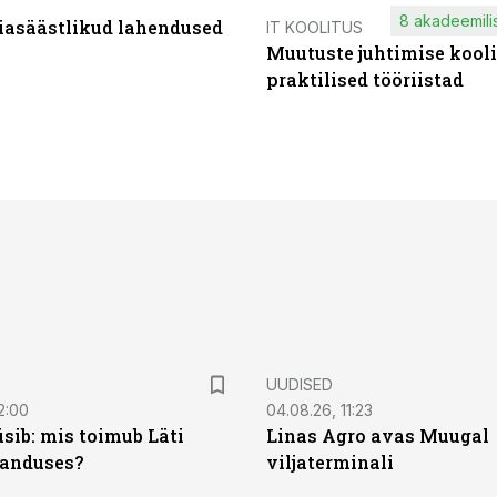
8 akadeemilis
iasäästlikud lahendused
IT KOOLITUS
Muutuste juhtimise kooli
praktilised tööriistad
UUDISED
2:00
04.08.26, 11:23
sib: mis toimub Läti
Linas Agro avas Muugal
anduses?
viljaterminali