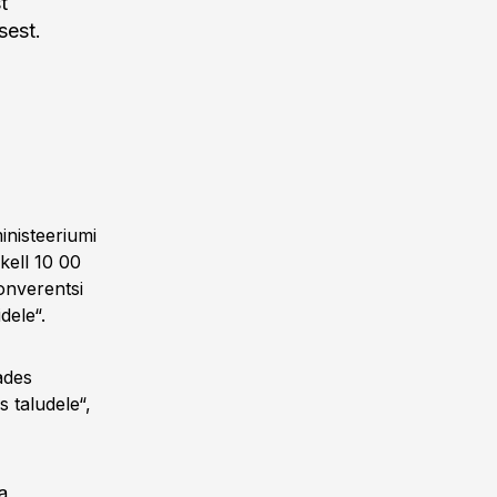
t
usest.
inisteeriumi
kell 10 00
onverentsi
dele“.
ades
s taludele“,
a