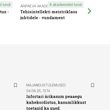
t tundi
8 akadeemilist tundi
ÄRIPÄEVA AKADEEMIA
IT KOOLIT
tus -
Tehisintellekti meistriklass
Muutuste
juhtidele - vundament
praktilis
MAJANDUSTULEMUSED
04.08.26, 12:14
Infortari ärikasum peaaegu
kahekordistus, kasumlikkust
toetasid ka uued