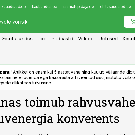
tikauudised.ee
kaubandus.ee
raamatupidaja.ee
ehitusuudised.ee
Infopank
Radar
Sisuturundus
Töö
Podcastid
Videod
Üritused
Kasul
panu!
Artikkel on enam kui 5 aastat vana ning kuulub väljaande digi
. Väljaanne ei uuenda ega kaasajasta arhiveeritud sisu, mistõttu võib ol
sete allikatega tutvumine
nnas toimub rahvusvahe
uvenergia konverents