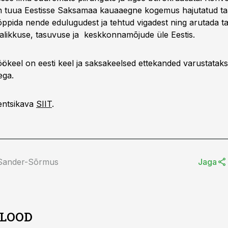
n tuua Eestisse Saksamaa kauaaegne kogemus hajutatud ta
 õppida nende edulugudest ja tehtud vigadest ning arutada t
alikkuse, tasuvuse ja keskkonnamõjude üle Eestis.
öökeel on eesti keel ja saksakeelsed ettekanded varustatak
ega.
entsikava
SIIT
.
 Sander-Sõrmus
Jaga
 LOOD