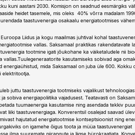
ikku kuni aastani 2030. Komisjon on seadnud eesmärgiks v
aside heidet tasemele, mis oleks 40% võrra madalam 1990
uurendada taastuvenergia osakaalu energiatootmises vähem
uroopa Liidus ja kogu maailmas juhtival kohal taastuvener
energiatootmise vallas. Saksamaal praktikas rakendatavate 
tuvenergia tootmine igati jõukohane ka väiketaludele nii bio
a vallas.Tuulegeneraatorite kasutamiseks sobivad aga oma
ud energiaühistud, mida Saksamaal on juba üle 600. Kokku
 elektritootja.
uleb juttu taastuvenergia tootmiseks vajalikust tehnoloogiast
ja sobiva energiapoliitika vajadusest. Teatavasti on Saksa
petada tuumaenergia kasutamise ning asendada tekkiv puu
vat liiki taastuvenergiaga. Konverentsil osalejad saavad üle
ivast hajutatud energiatootmise kontseptsioonist ning energ
urgakiviks on igamehe õigus toota ja müüa taastuvenergiat
se ilma suuremate piirangute ja liigse bürokraatiata. Konve