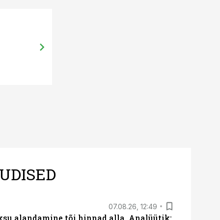
04.10.13, 18:11
Maa tuleb täita biogaasi koostoot
UDISED
07.08.26, 12:49
ksu alandamine tõi hinnad alla. Analüütik: