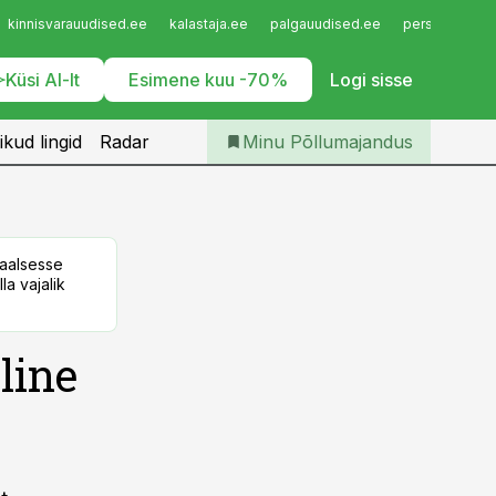
Iseteenindus
kinnisvarauudised.ee
kalastaja.ee
palgauudised.ee
personaliuudi
Telli Põllumajandus
Küsi AI-lt
Esimene kuu -70%
Logi sisse
ikud lingid
Radar
Minu Põllumajandus
taalsesse
la vajalik
line