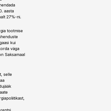
ähendada
. aasta
alt 27%-ni.
gia tootmise
lahenduste
gaasi kui
korda väga
 on Saksamaal
, selle
maa
dujääk
vaate
iapoliitikast,
rentsi