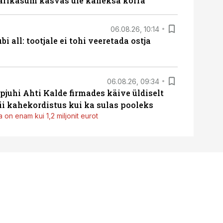
ärikasum kasvas üle kaheksa korra
06.08.26, 10:14
i all: tootjale ei tohi veeretada ostja
06.08.26, 09:34
pjuhi Ahti Kalde firmades käive üldiselt
i kahekordistus kui ka sulas pooleks
 on enam kui 1,2 miljonit eurot