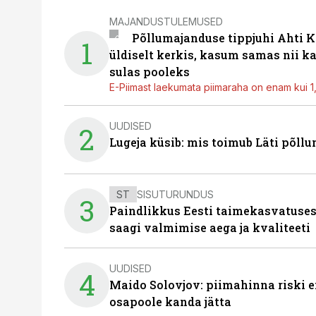
MAJANDUSTULEMUSED
Põllumajanduse tippjuhi Ahti K
1
üldiselt kerkis, kasum samas nii k
sulas pooleks
E-Piimast laekumata piimaraha on enam kui 1,2
UUDISED
2
Lugeja küsib: mis toimub Läti põll
ST
SISUTURUNDUS
3
Paindlikkus Eesti taimekasvatuses
saagi valmimise aega ja kvaliteeti
UUDISED
4
Maido Solovjov: piimahinna riski ei
osapoole kanda jätta