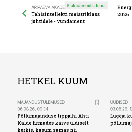
8 akadeemilist tundi
Energ
ÄRIPÄEVA AKADEEMIA
Tehisintellekti meistriklass
2026
juhtidele - vundament
HETKEL KUUM
MAJANDUSTULEMUSED
UUDISED
06.08.26, 09:34
03.08.26, 1
Põllumajanduse tippjuhi Ahti
Lugeja kü
Kalde firmades käive üldiselt
põllumaj
kerkis, kasum samas nii