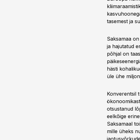
kliimaraamist
kasvuhoonega
tasemest ja s
Saksamaa on E
ja hajutatud 
põhjal on taas
päikeseenergi
hästi kohalik
üle ühe miljoni
Konverentsil t
ökonoomikast 
otsustanud lõ
eelkõige erine
Saksamaal toim
mille üheks n
jaotusvõrkudes