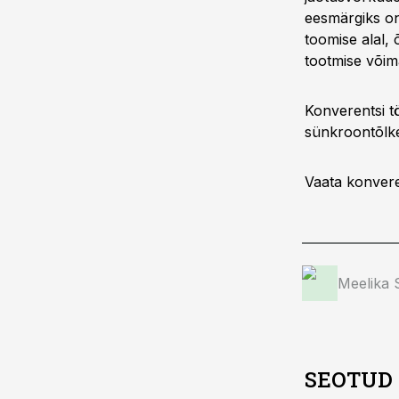
eesmärgiks o
toomise alal,
tootmise võim
Konverentsi t
sünkroontõlk
Vaata konver
Meelika
SEOTUD