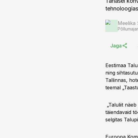
Tänasel konve
tehnoloogias
Meelika
Põllumaja
Jaga
Eestimaa Talu
ning sihtasut
Tallinnas, ho
teemal „Taastu
„Taluliit näe
täiendavaid tö
selgitas Talup
Euroopa Komis