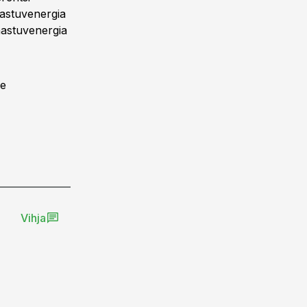
astuvenergia
aastuvenergia
se
Vihja