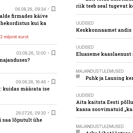
riik teeb seal tugevat k
06.08.26, 09:34
alde firmades käive
ahekordistus kui ka
UUDISED
Keskkonnaamet andis J
 miljonit eurot
UUDISED
03.08.26, 12:00
Eluaseme kaaslaenust 
umajanduses?
MAJANDUSTULEMUSED
Puhk ja Lausing ke
09.06.26, 16:46
: kuidas määrata ise
UUDISED
Aita kaitsta Eesti põllu
kaasa soovimatuid „kaa
29.07.26, 09:30
 saa lõputult ühe
MAJANDUSTULEMUSED