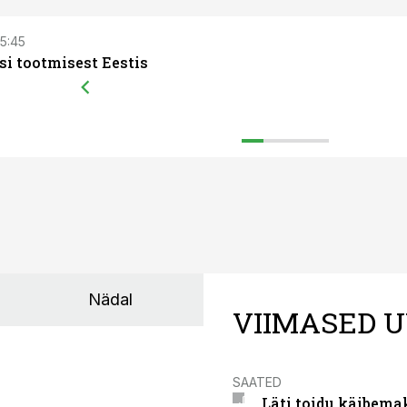
15:45
si tootmisest Eestis
Nädal
VIIMASED U
SAATED
Läti toidu käibema