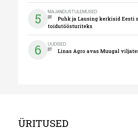
MAJANDUSTULEMUSED
5
Puhk ja Lausing kerkisid Eesti
toidutöösturiteks
UUDISED
6
Linas Agro avas Muugal viljate
ÜRITUSED