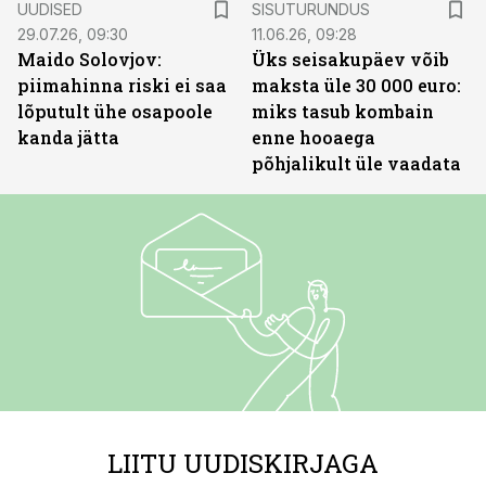
UUDISED
SISUTURUNDUS
29.07.26, 09:30
11.06.26, 09:28
Maido Solovjov:
Üks seisakupäev võib
piimahinna riski ei saa
maksta üle 30 000 euro:
lõputult ühe osapoole
miks tasub kombain
kanda jätta
enne hooaega
põhjalikult üle vaadata
LIITU UUDISKIRJAGA