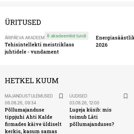
ÜRITUSED
8 akadeemilist tundi
Energiasäästli
ÄRIPÄEVA AKADEEMIA
Tehisintellekti meistriklass
2026
juhtidele - vundament
HETKEL KUUM
MAJANDUSTULEMUSED
UUDISED
06.08.26, 09:34
03.08.26, 12:00
Põllumajanduse
Lugeja küsib: mis
tippjuhi Ahti Kalde
toimub Läti
firmades käive üldiselt
põllumajanduses?
kerkis, kasum samas