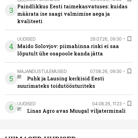
Paindlikkus Eesti taimekasvatuses: kuidas
3
määrata ise saagi valmimise aega ja
kvaliteeti
UUDISED
29.07.26, 09:30
4
Maido Solovjov: piimahinna riski ei saa
lõputult ühe osapoole kanda jätta
MAJANDUSTULEMUSED
07.08.26, 09:30
5
Puhk ja Lausing kerkisid Eesti
suurimateks toidutöösturiteks
UUDISED
04.08.26, 11:23
6
Linas Agro avas Muugal viljaterminali