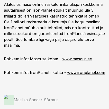
Alates esimese online rasketehnika oksjonikeskkonna
asutamisest on IronPlanet edukalt müünud üle 3
miljardi dollari väärtuses kasutatud tehnikat ja omab
üle 1 miljoni registreeritud kasutaja üle kogu maailma.
IronPlanet müüb ainult tehnikat, mis on kontrollitud ja
mille seisukord on garanteeritud IronPlanet´i esindajate
poolt. See tõmbab ligi väga palju ostjaid üle terve
maailma.
Rohkem infot Mascuse kohta -
www.mascus.ee
Rohkem infot IronPlanet´i kohta -
www.ironplanet.com
Meelika Sander-Sõrmus