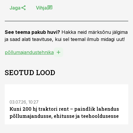
Jaga
Vihja
See teema pakub huvi?
Hakka neid märksõnu jälgima
ja saad alati teavituse, kui sel teemal ilmub midagi uut!
põllumajandustehnika
SEOTUD LOOD
ST
03.07.26, 10:27
Kuni 200 hj traktori rent – paindlik lahendus
põllumajandusse, ehitusse ja teehooldusesse