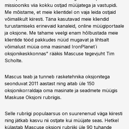
missiooniks viia kokku ostjad müüjatega ja vastupidi.
Me mõistame, et meie klientidel on vaja leida ostjaid
võimalikult kiiresti. Täna kasutavad meie kliendid
turustamiseks erinevaid kanaleid, online müügiportaale
ja oksjone. Me tahame veelgi enam hõlbustada meie
klientide tööd pakkudes nüüd mugavat ja lihtsalt
võimalust müüa oma masinaid IronPlanet`i
oksjonikeskkonnas” rääkis Mascuse tegevjuht Tim
Scholte.
Mascus teab ja tunneb rasketehnika oksjonitega
seonduvat 2011 aastast ning aitab üle 150
oksjonikorraldaja oma masinate ja seadmete müügis
Maskuse Oksjoni rubriigis.
Selle rubriigi populaarsus on suurenenud väga kiiresti
ning jätkab kasvu nii ostjate kui müüjate seas. Hetkel
külastab Mascuse oksjoni rubriiki üle 90 tuhande