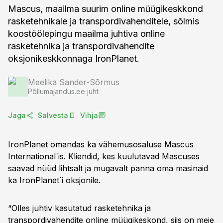
Mascus, maailma suurim online müügikeskkond
rasketehnikale ja transpordivahenditele, sõlmis
koostöölepingu maailma juhtiva online
rasketehnika ja transpordivahendite
oksjonikeskkonnaga IronPlanet.
Meelika Sander-Sõrmus
Põllumajandus.ee juht
Jaga
Salvesta
Vihja
IronPlanet omandas ka vähemusosaluse Mascus
International´is. Kliendid, kes kuulutavad Mascuses
saavad nüüd lihtsalt ja mugavalt panna oma masinaid
ka IronPlanet´i oksjonile.
“Olles juhtiv kasutatud rasketehnika ja
transpordivahendite online müügikeskond, siis on meie