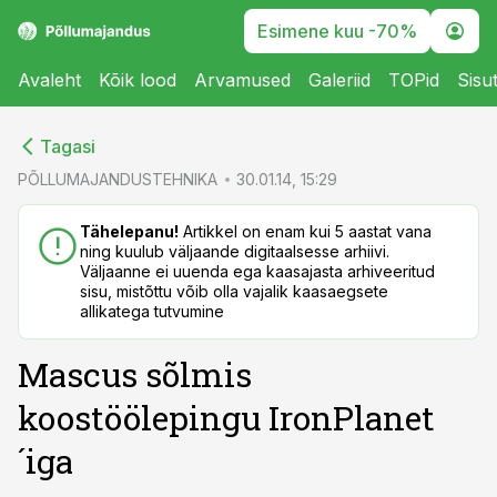
Esimene kuu -70%
Avaleht
Kõik lood
Arvamused
Galeriid
TOPid
Sisu
cebook
cebook
Tagasi
Twitter)
Twitter)
PÕLLUMAJANDUSTEHNIKA
30.01.14, 15:29
kedIn
kedIn
Tähelepanu!
Artikkel on enam kui 5 aastat vana
ning kuulub väljaande digitaalsesse arhiivi.
ail
ail
Väljaanne ei uuenda ega kaasajasta arhiveeritud
sisu, mistõttu võib olla vajalik kaasaegsete
k
k
allikatega tutvumine
Mascus sõlmis
koostöölepingu IronPlanet
´iga