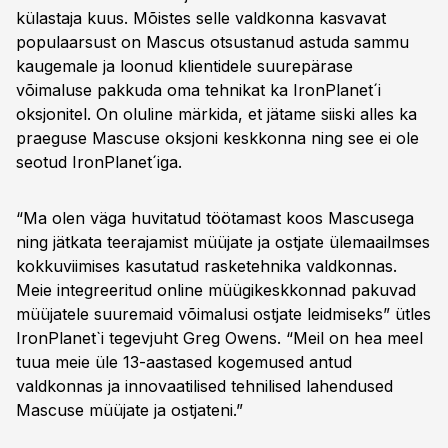
külastaja kuus. Mõistes selle valdkonna kasvavat
populaarsust on Mascus otsustanud astuda sammu
kaugemale ja loonud klientidele suurepärase
võimaluse pakkuda oma tehnikat ka IronPlanet´i
oksjonitel. On oluline märkida, et jätame siiski alles ka
praeguse Mascuse oksjoni keskkonna ning see ei ole
seotud IronPlanet´iga.
“Ma olen väga huvitatud töötamast koos Mascusega
ning jätkata teerajamist müüjate ja ostjate ülemaailmses
kokkuviimises kasutatud rasketehnika valdkonnas.
Meie integreeritud online müügikeskkonnad pakuvad
müüjatele suuremaid võimalusi ostjate leidmiseks” ütles
IronPlanet`i tegevjuht Greg Owens. “Meil on hea meel
tuua meie üle 13-aastased kogemused antud
valdkonnas ja innovaatilised tehnilised lahendused
Mascuse müüjate ja ostjateni.”