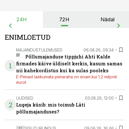
24H
72H
Nädal
ENIMLOETUD
MAJANDUSTULEMUSED
06.08.26, 09:34
Põllumajanduse tippjuhi Ahti Kalde
firmades käive üldiselt kerkis, kasum samas
1
nii kahekordistus kui ka sulas pooleks
E-Piimast laekumata piimaraha on enam kui 1,2 miljonit
eurot
UUDISED
03.08.26, 12:00
2
Lugeja küsib: mis toimub Läti
põllumajanduses?
SISUTURUNDUS
09.06.26, 16:46
ST