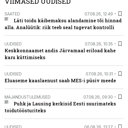
VIIMASED UUDISED
SAATED
07.08.26, 12:49
Läti toidu käibemaksu alandamine tõi hinnad
alla. Analüütik: riik teeb seal tugevat kontrolli
UUDISED
07.08.26, 10:35
Keskkonnaamet andis Järvamaal eriload kahe
karu küttimiseks
UUDISED
07.08.26, 10:31
Eluaseme kaaslaenust saab MES-i püsiv meede
MAJANDUSTULEMUSED
07.08.26, 09:30
Puhk ja Lausing kerkisid Eesti suurimateks
toidutöösturiteks
UUDISED
06.08.26, 13:27