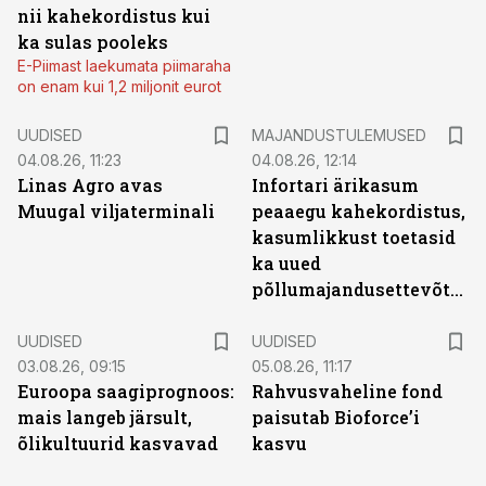
nii kahekordistus kui
ka sulas pooleks
E-Piimast laekumata piimaraha
on enam kui 1,2 miljonit eurot
UUDISED
MAJANDUSTULEMUSED
04.08.26, 11:23
04.08.26, 12:14
Linas Agro avas
Infortari ärikasum
Muugal viljaterminali
peaaegu kahekordistus,
kasumlikkust toetasid
ka uued
põllumajandusettevõtted
UUDISED
UUDISED
03.08.26, 09:15
05.08.26, 11:17
Euroopa saagiprognoos:
Rahvusvaheline fond
mais langeb järsult,
paisutab Bioforce’i
õlikultuurid kasvavad
kasvu
ST