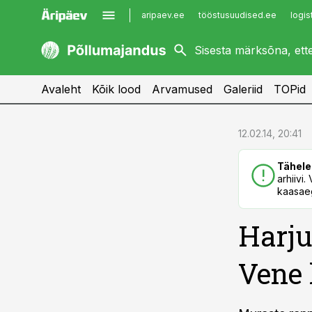
aripaev.ee
tööstusuudised.ee
logis
kaubandus.ee
imelineajalugu.ee
kinnisvarauudised.ee
imelineteadus.ee
Avaleht
Kõik lood
Arvamused
Galeriid
TOPid
cebook
cebook
12.02.14, 20:41
Twitter)
Twitter)
Tähele
kedIn
kedIn
arhiivi
kaasaeg
ail
ail
Harju
k
k
Vene 