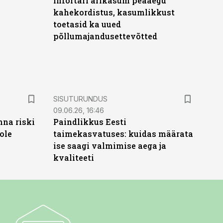
Infortari ärikasum peaaegu
kahekordistus, kasumlikkust
toetasid ka uued
põllumajandusettevõtted
ST
SISUTURUNDUS
09.06.26, 16:46
nna riski
Paindlikkus Eesti
ole
taimekasvatuses: kuidas määrata
ise saagi valmimise aega ja
kvaliteeti