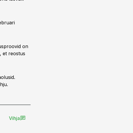
ebruari
tusproovid on
 et reostus
olusid.
hju.
Vihja