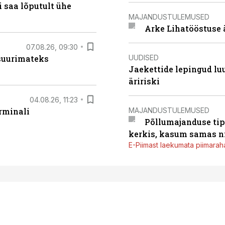
 saa lõputult ühe
MAJANDUSTULEMUSED
Arke Lihatööstuse 
07.08.26, 09:30
UUDISED
 suurimateks
Jaekettide lepingud luub
äririski
04.08.26, 11:23
MAJANDUSTULEMUSED
rminali
Põllumajanduse tip
kerkis, kasum samas ni
E-Piimast laekumata piimaraha