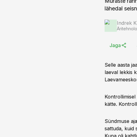
Muraste rann
lähedal seisn
Indrek K
Äritehnolo
Jaga
Selle aasta ja
laeval lekkis 
Laevameeskonna
Kontrollimisel
kätte. Kontrol
Sündmuse ajal
sattuda, kuid 
Kuna oli kahtl