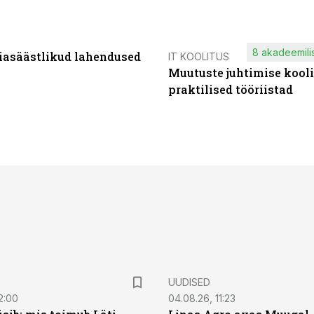
8 akadeemilis
iasäästlikud lahendused
IT KOOLITUS
Muutuste juhtimise kooli
praktilised tööriistad
UUDISED
2:00
04.08.26, 11:23