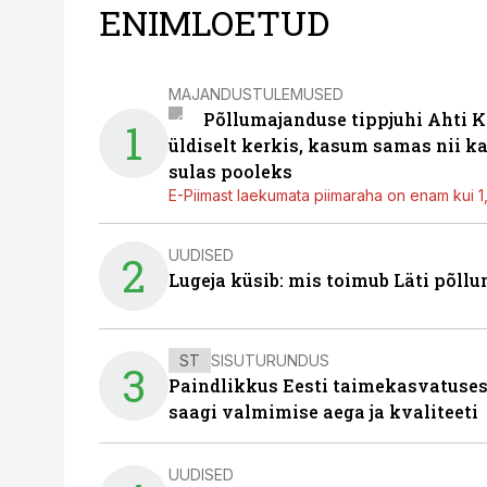
ENIMLOETUD
MAJANDUSTULEMUSED
Põllumajanduse tippjuhi Ahti K
1
üldiselt kerkis, kasum samas nii k
sulas pooleks
E-Piimast laekumata piimaraha on enam kui 1,2
UUDISED
2
Lugeja küsib: mis toimub Läti põll
ST
SISUTURUNDUS
3
Paindlikkus Eesti taimekasvatuses
saagi valmimise aega ja kvaliteeti
UUDISED