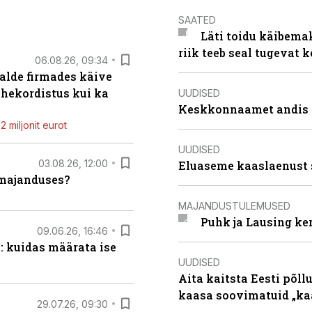
SAATED
Läti toidu käibema
riik teeb seal tugevat k
06.08.26, 09:34
alde firmades käive
ahekordistus kui ka
UUDISED
Keskkonnaamet andis J
 miljonit eurot
UUDISED
03.08.26, 12:00
Eluaseme kaaslaenust 
umajanduses?
MAJANDUSTULEMUSED
Puhk ja Lausing ke
09.06.26, 16:46
: kuidas määrata ise
UUDISED
Aita kaitsta Eesti põllu
kaasa soovimatuid „kaa
29.07.26, 09:30