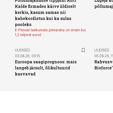
Põllumajanduse tippjuhi Ahti
Lugeja kü
Kalde firmades käive üldiselt
põllumaj
kerkis, kasum samas nii
kahekordistus kui ka sulas
pooleks
E-Piimast laekumata piimaraha on enam kui
1,2 miljonit eurot
UUDISED
UUDISED
03.08.26, 09:15
05.08.26, 11
Euroopa saagiprognoos: mais
Rahvusva
langeb järsult, õlikultuurid
Bioforce
kasvavad