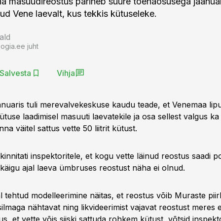
a masuudireostus pärineb suure tõenäosusega jaanuar
ud Vene laevalt, kus tekkis kütuseleke.
ald
ogia.ee juht
Salvesta
Vihja
anuaris tuli merevalvekeskuse kaudu teade, et Venemaa lipu 
kütuse laadimisel masuuti laevatekile ja osa sellest valgus ka
 väitel sattus vette 50 liitrit kütust.
 kinnitati inspektoritele, et kogu vette läinud reostus saadi 
lkäigu ajal laeva ümbruses reostust näha ei olnud.
 tehtud modelleerimine näitas, et reostus võib Muraste pii
silmaga nähtavat ning likvideerimist vajavat reostust meres e
us, et vette võis siiski sattuda rohkem kütust, võtsid inspekto