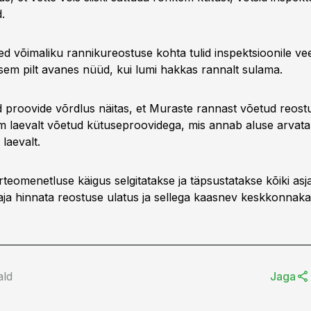
.
ed võimaliku rannikureostuse kohta tulid inspektsioonile ve
psem pilt avanes nüüd, kui lumi hakkas rannalt sulama.
d proovide võrdlus näitas, et Muraste rannast võetud reos
m laevalt võetud kütuseproovidega, mis annab aluse arvata,
 laevalt.
teomenetluse käigus selgitatakse ja täpsustatakse kõiki asja
aja hinnata reostuse ulatus ja sellega kaasnev keskkonnaka
ald
Jaga