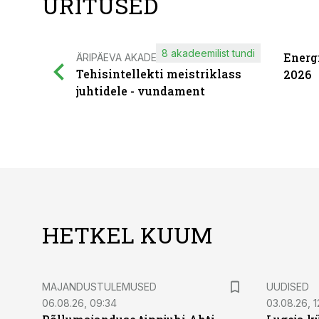
ÜRITUSED
8 akadeemilist tundi
Energ
ÄRIPÄEVA AKADEEMIA
Tehisintellekti meistriklass
2026
juhtidele - vundament
HETKEL KUUM
MAJANDUSTULEMUSED
UUDISED
06.08.26, 09:34
03.08.26, 1