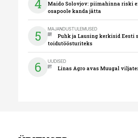
4
Maido Solovjov: piimahinna riski ei
osapoole kanda jätta
MAJANDUSTULEMUSED
5
Puhk ja Lausing kerkisid Eesti
toidutöösturiteks
UUDISED
6
Linas Agro avas Muugal viljate