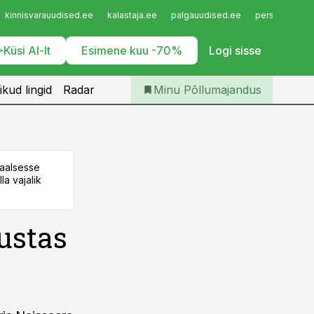
Iseteenindus
kinnisvarauudised.ee
kalastaja.ee
palgauudised.ee
personaliuudi
Telli Põllumajandus
Küsi AI-lt
Esimene kuu -70%
Logi sisse
ikud lingid
Radar
Minu Põllumajandus
taalsesse
la vajalik
ustas