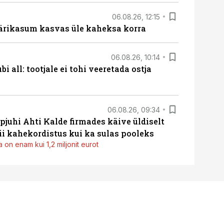
06.08.26, 12:15
ärikasum kasvas üle kaheksa korra
06.08.26, 10:14
i all: tootjale ei tohi veeretada ostja
06.08.26, 09:34
pjuhi Ahti Kalde firmades käive üldiselt
i kahekordistus kui ka sulas pooleks
 on enam kui 1,2 miljonit eurot