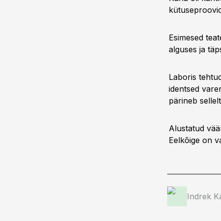
kütuseproovid
Esimesed teat
alguses ja tä
Laboris tehtu
identsed vare
pärineb sellelt
Alustatud väär
Eelkõige on v
Indrek K