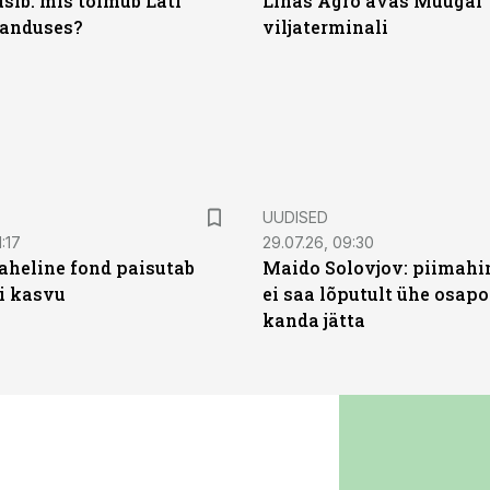
sib: mis toimub Läti
Linas Agro avas Muugal
anduses?
viljaterminali
UUDISED
:17
29.07.26, 09:30
heline fond paisutab
Maido Solovjov: piimahi
’i kasvu
ei saa lõputult ühe osapo
kanda jätta