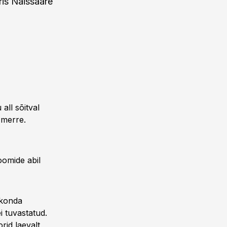
is Naissaare
all sõitval
 merre.
poomide abil
rkonda
i tuvastatud.
rid laevalt