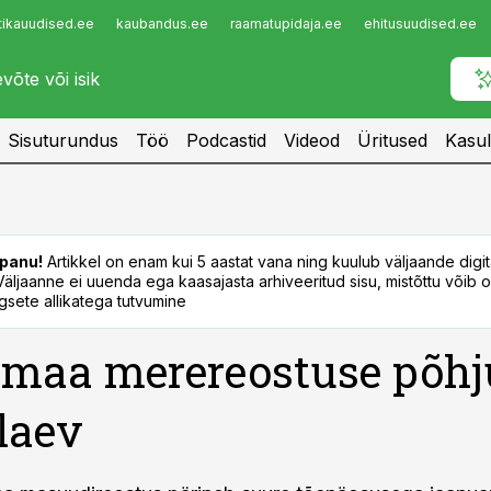
tikauudised.ee
kaubandus.ee
raamatupidaja.ee
ehitusuudised.ee
Infopank
Radar
Sisuturundus
Töö
Podcastid
Videod
Üritused
Kasul
panu!
Artikkel on enam kui 5 aastat vana ning kuulub väljaande digi
. Väljaanne ei uuenda ega kaasajasta arhiveeritud sisu, mistõttu võib ol
sete allikatega tutvumine
maa merereostuse põhj
laev