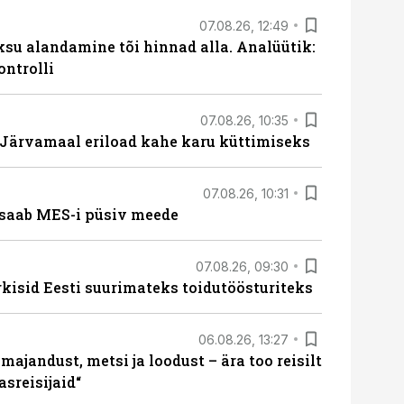
07.08.26, 12:49
ksu alandamine tõi hinnad alla. Analüütik:
ontrolli
07.08.26, 10:35
ärvamaal eriload kahe karu küttimiseks
07.08.26, 10:31
saab MES-i püsiv meede
07.08.26, 09:30
rkisid Eesti suurimateks toidutöösturiteks
06.08.26, 13:27
majandust, metsi ja loodust – ära too reisilt
sreisijaid“