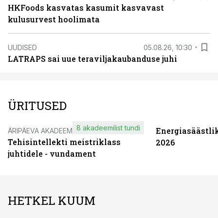
HKFoods kasvatas kasumit kasvavast
kulusurvest hoolimata
UUDISED
05.08.26, 10:30
LATRAPS sai uue teraviljakaubanduse juhi
ÜRITUSED
8 akadeemilist tundi
Energiasäästli
ÄRIPÄEVA AKADEEMIA
Tehisintellekti meistriklass
2026
juhtidele - vundament
HETKEL KUUM