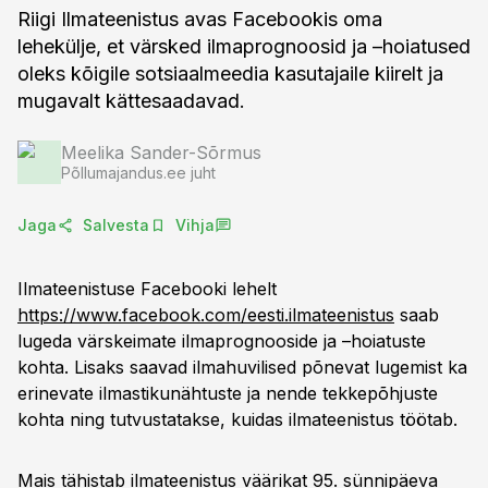
Riigi Ilmateenistus avas Facebookis oma
lehekülje, et värsked ilmaprognoosid ja –hoiatused
oleks kõigile sotsiaalmeedia kasutajaile kiirelt ja
mugavalt kättesaadavad.
Meelika Sander-Sõrmus
Põllumajandus.ee juht
Jaga
Salvesta
Vihja
Ilmateenistuse Facebooki lehelt
https://www.facebook.com/eesti.ilmateenistus
saab
lugeda värskeimate ilmaprognooside ja –hoiatuste
kohta. Lisaks saavad ilmahuvilised põnevat lugemist ka
erinevate ilmastikunähtuste ja nende tekkepõhjuste
kohta ning tutvustatakse, kuidas ilmateenistus töötab.
Mais tähistab ilmateenistus väärikat 95. sünnipäeva