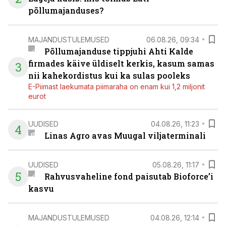
põllumajanduses?
MAJANDUSTULEMUSED
06.08.26, 09:34
Põllumajanduse tippjuhi Ahti Kalde
firmades käive üldiselt kerkis, kasum samas
3
nii kahekordistus kui ka sulas pooleks
E-Piimast laekumata piimaraha on enam kui 1,2 miljonit
eurot
UUDISED
04.08.26, 11:23
4
Linas Agro avas Muugal viljaterminali
UUDISED
05.08.26, 11:17
5
Rahvusvaheline fond paisutab Bioforce’i
kasvu
MAJANDUSTULEMUSED
04.08.26, 12:14