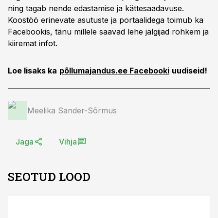
ning tagab nende edastamise ja kättesaadavuse.
Koostöö erinevate asutuste ja portaalidega toimub ka
Facebookis, tänu millele saavad lehe jälgijad rohkem ja
kiiremat infot.
Loe lisaks ka
põllumajandus.ee Facebooki
uudiseid!
Meelika Sander-Sõrmus
Jaga
Vihja
SEOTUD LOOD
ST