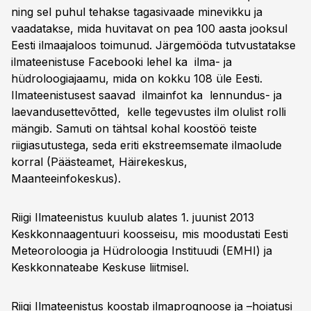
ning sel puhul tehakse tagasivaade minevikku ja
vaadatakse, mida huvitavat on pea 100 aasta jooksul
Eesti ilmaajaloos toimunud. Järgemööda tutvustatakse
ilmateenistuse Facebooki lehel ka ilma- ja
hüdroloogiajaamu, mida on kokku 108 üle Eesti.
Ilmateenistusest saavad ilmainfot ka lennundus- ja
laevandusettevõtted, kelle tegevustes ilm olulist rolli
mängib. Samuti on tähtsal kohal koostöö teiste
riigiasutustega, seda eriti ekstreemsemate ilmaolude
korral (Päästeamet, Häirekeskus,
Maanteeinfokeskus).
Riigi Ilmateenistus kuulub alates 1. juunist 2013
Keskkonnaagentuuri koosseisu, mis moodustati Eesti
Meteoroloogia ja Hüdroloogia Instituudi (EMHI) ja
Keskkonnateabe Keskuse liitmisel.
Riigi Ilmateenistus koostab ilmaprognoose ja –hoiatusi