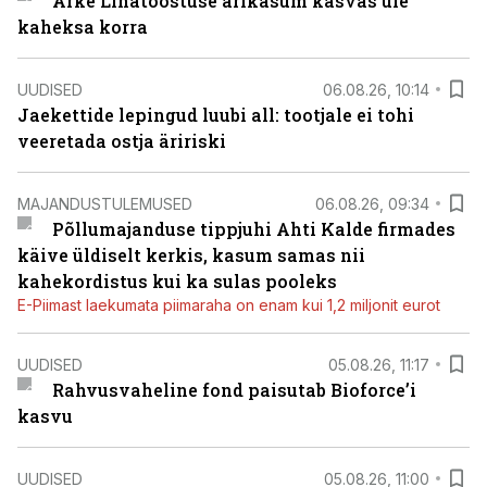
Arke Lihatööstuse ärikasum kasvas üle
kaheksa korra
UUDISED
06.08.26, 10:14
Jaekettide lepingud luubi all: tootjale ei tohi
veeretada ostja äririski
MAJANDUSTULEMUSED
06.08.26, 09:34
Põllumajanduse tippjuhi Ahti Kalde firmades
käive üldiselt kerkis, kasum samas nii
kahekordistus kui ka sulas pooleks
E-Piimast laekumata piimaraha on enam kui 1,2 miljonit eurot
UUDISED
05.08.26, 11:17
Rahvusvaheline fond paisutab Bioforce’i
kasvu
UUDISED
05.08.26, 11:00