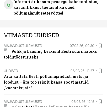
Infortari ärikasum peaaegu kahekordistus,
6
kasumlikkust toetasid ka uued
põllumajandusettevõtted
VIIMASED UUDISED
MAJANDUSTULEMUSED
07.08.26, 09:30
Puhk ja Lausing kerkisid Eesti suurimateks
toidutöösturiteks
UUDISED
06.08.26, 13:27
Aita kaitsta Eesti põllumajandust, metsi ja
loodust – ära too reisilt kaasa soovimatuid
„kaasreisijaid“
MAJANDUSTULEMUSED
06.08.26, 12:15