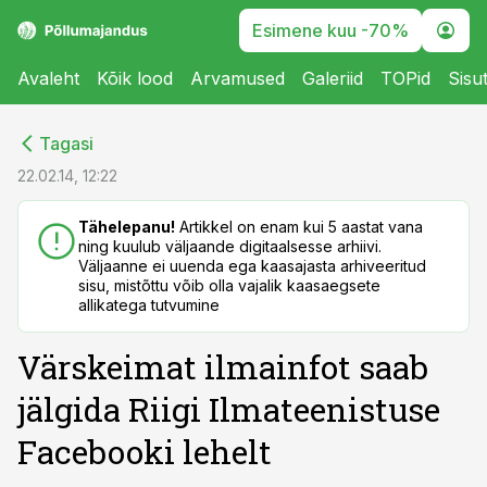
Esimene kuu -70%
Avaleht
Kõik lood
Arvamused
Galeriid
TOPid
Sisu
cebook
cebook
Tagasi
Twitter)
Twitter)
22.02.14, 12:22
kedIn
kedIn
Tähelepanu!
Artikkel on enam kui 5 aastat vana
ning kuulub väljaande digitaalsesse arhiivi.
ail
ail
Väljaanne ei uuenda ega kaasajasta arhiveeritud
sisu, mistõttu võib olla vajalik kaasaegsete
k
k
allikatega tutvumine
Värskeimat ilmainfot saab
jälgida Riigi Ilmateenistuse
Facebooki lehelt