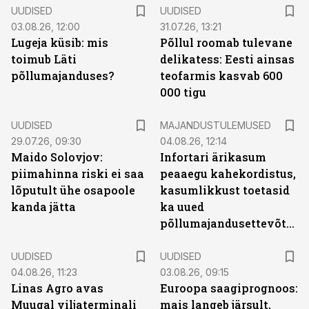
UUDISED
UUDISED
03.08.26, 12:00
31.07.26, 13:21
Lugeja küsib: mis
Põllul roomab tulevane
toimub Läti
delikatess: Eesti ainsas
põllumajanduses?
teofarmis kasvab 600
000 tigu
UUDISED
MAJANDUSTULEMUSED
29.07.26, 09:30
04.08.26, 12:14
Maido Solovjov:
Infortari ärikasum
piimahinna riski ei saa
peaaegu kahekordistus,
lõputult ühe osapoole
kasumlikkust toetasid
kanda jätta
ka uued
põllumajandusettevõtted
UUDISED
UUDISED
04.08.26, 11:23
03.08.26, 09:15
Linas Agro avas
Euroopa saagiprognoos:
Muugal viljaterminali
mais langeb järsult,