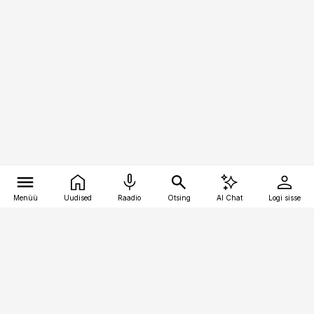
Menüü
Uudised
Raadio
Otsing
AI Chat
Logi sisse
Vana-Lõuna 39/1, 19094 Tallinn
(+372) 667 0111
pollumajandus@pollumajandus.ee