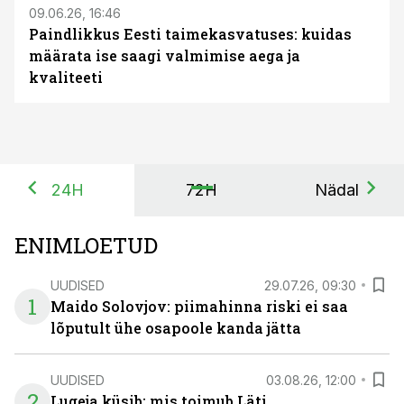
09.06.26, 16:46
Paindlikkus Eesti taimekasvatuses: kuidas
määrata ise saagi valmimise aega ja
kvaliteeti
24H
72H
Nädal
ENIMLOETUD
UUDISED
29.07.26, 09:30
1
Maido Solovjov: piimahinna riski ei saa
lõputult ühe osapoole kanda jätta
UUDISED
03.08.26, 12:00
2
Lugeja küsib: mis toimub Läti