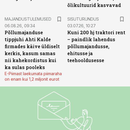
õlikultuurid kasvavad
ST
MAJANDUSTULEMUSED
SISUTURUNDUS
06.08.26, 09:34
03.07.26, 10:27
Põllumajanduse
Kuni 200 hj traktori rent
tippjuhi Ahti Kalde
– paindlik lahendus
firmades käive üldiselt
põllumajandusse,
kerkis, kasum samas
ehitusse ja
nii kahekordistus kui
teehooldusesse
ka sulas pooleks
E-Piimast laekumata piimaraha
on enam kui 1,2 miljonit eurot