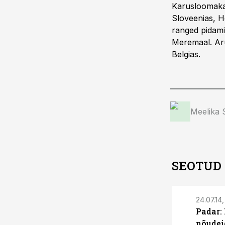
Karusloomakas
Sloveenias, Ho
ranged pidamis
Meremaal. Aru
Belgias.
Meelika
SEOTUD
24.07.14,
Padar:
nõudei