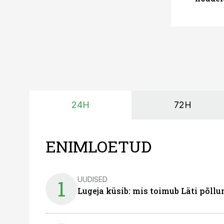
24H
72H
ENIMLOETUD
UUDISED
1
Lugeja küsib: mis toimub Läti põll