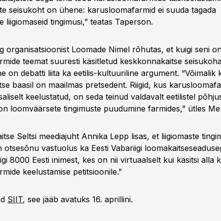
te seisukoht on ühene: karusloomafarmid ei suuda tagada
liigiomaseid tingimusi,” teatas Taperson.
ng organisatsioonist Loomade Nimel rõhutas, et kuigi seni o
mide teemat suuresti käsitletud keskkonnakaitse seisukohas
ine on debatti liita ka eetilis-kultuuriline argument. “Võimali
se baasil on maailmas pretsedent. Riigid, kus karusloomaf
osaliselt keelustatud, on seda teinud valdavalt eetilistel põhju
n loomväärsete tingimuste puudumine farmides,” ütles Mer
tse Seltsi meediajuht Annika Lepp lisas, et liigiomaste ting
otsesõnu vastuolus ka Eesti Vabariigi loomakaitseseaduse
gi 8000 Eesti inimest, kes on nii virtuaalselt kui käsitsi alla 
mide keelustamise petitsioonile.”
iad
SIIT
, see jääb avatuks 16. aprillini.