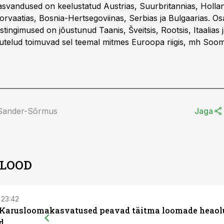
vandused on keelustatud Austrias, Suurbritannias, Hollan
rvaatias, Bosnia-Hertsegoviinas, Serbias ja Bulgaarias. Osa
tingimused on jõustunud Taanis, Šveitsis, Rootsis, Itaalias 
telud toimuvad sel teemal mitmes Euroopa riigis, mh Soom
 Sander-Sõrmus
Jaga
 LOOD
 23:42
 Karusloomakasvatused peavad täitma loomade heaol
d