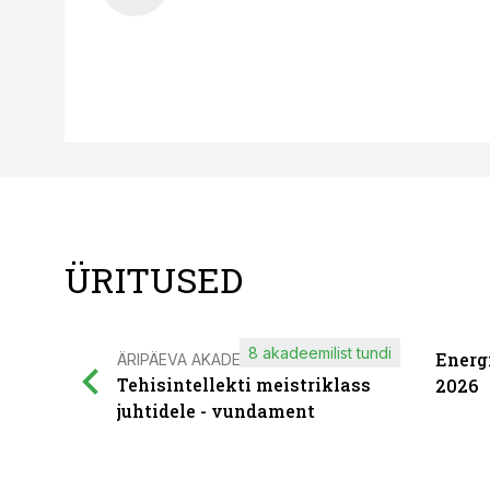
ÜRITUSED
8 akadeemilist tundi
Energ
ÄRIPÄEVA AKADEEMIA
Tehisintellekti meistriklass
2026
juhtidele - vundament