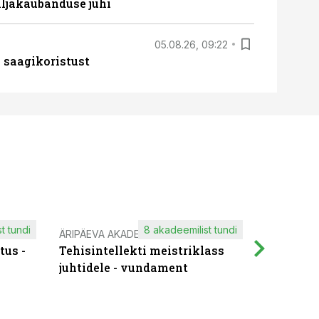
ljakaubanduse juhi
05.08.26, 09:22
 saagikoristust
t tundi
8 akadeemilist tundi
ÄRIPÄEVA AKADEEMIA
IT KOOLIT
tus -
Tehisintellekti meistriklass
Muutuste
juhtidele - vundament
praktilis