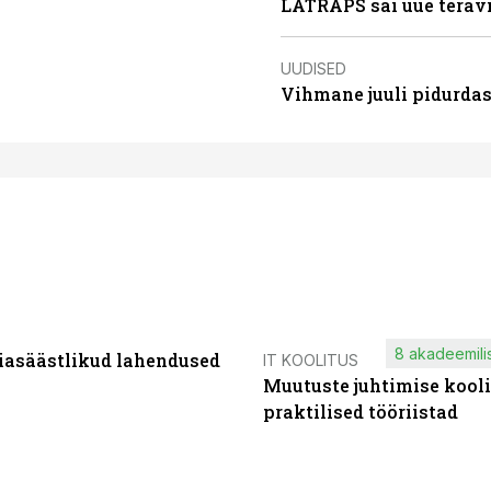
LATRAPS sai uue teravi
UUDISED
Vihmane juuli pidurdas
8 akadeemilis
iasäästlikud lahendused
IT KOOLITUS
Muutuste juhtimise kooli
praktilised tööriistad