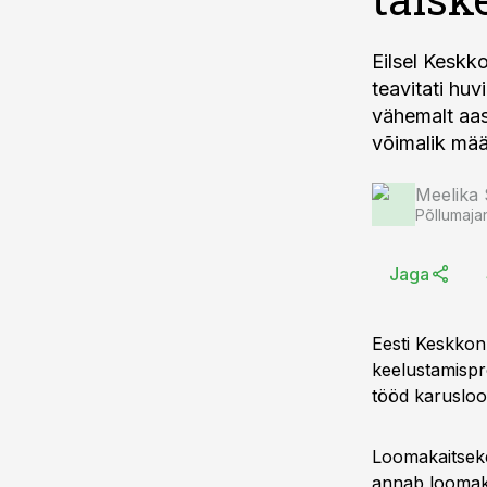
Eilsel Keskk
teavitati hu
vähemalt aas
võimalik mää
Meelika
Põllumaja
Jaga
Eesti Keskkon
keelustamispr
tööd karusloo
Loomakaitseke
annab loomaka