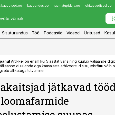
tikauudised.ee
kaubandus.ee
raamatupidaja.ee
ehitusuudised.ee
Infopank
Radar
Sisuturundus
Töö
Podcastid
Videod
Üritused
Kasul
panu!
Artikkel on enam kui 5 aastat vana ning kuulub väljaande digi
. Väljaanne ei uuenda ega kaasajasta arhiveeritud sisu, mistõttu võib ol
sete allikatega tutvumine
kaitsjad jätkavad töö
sloomafarmide
eelustamise suunas