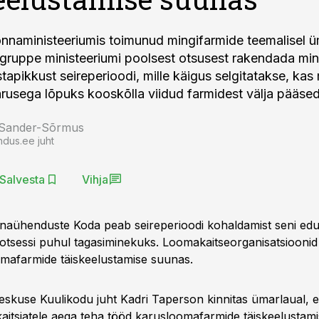
onnaministeeriumis toimunud mingifarmide teemalisel ü
vigruppe ministeeriumi poolsest otsusest rakendada min
tapikkust seireperioodi, mille käigus selgitatakse, kas
rusega lõpuks kooskõlla viidud farmidest välja pääsed
 Sander-Sõrmus
ndus.ee juht
Salvesta
Vihja
naühenduste Koda peab seireperioodi kohaldamist seni ed
otsessi puhul tagasiminekuks. Loomakaitseorganisatsioonid
mafarmide täiskeelustamise suunas.
skuse Kuulikodu juht Kadri Taperson kinnitas ümarlaual, e
itsjatele aega teha tööd karusloomafarmide täiskeelustami