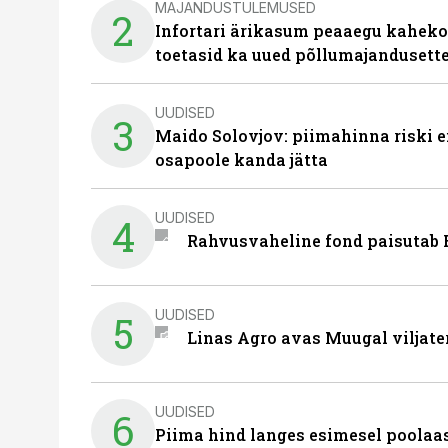
MAJANDUSTULEMUSED
2
Infortari ärikasum peaaegu kaheko
toetasid ka uued põllumajandusett
UUDISED
3
Maido Solovjov: piimahinna riski ei
osapoole kanda jätta
UUDISED
4
Rahvusvaheline fond paisutab B
UUDISED
5
Linas Agro avas Muugal viljate
UUDISED
6
Piima hind langes esimesel poolaast