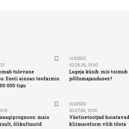
UUDISED
:21
03.08.26, 12:00
oomab tulevane
Lugeja küsib: mis toimub 
s: Eesti ainsas teofarmis
põllumajanduses?
00 000 tigu
UUDISED
9:15
30.07.26, 12:00
saagiprognoos: mais
Väetisetootjad hoiatavad
rsult, õlikultuurid
kliimareform võib tõsta