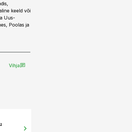
dis,
line keeld või
ja Uus-
es, Poolas ja
Vihja
ST
03.07.26, 10:27
u
Kuni 200 hj t