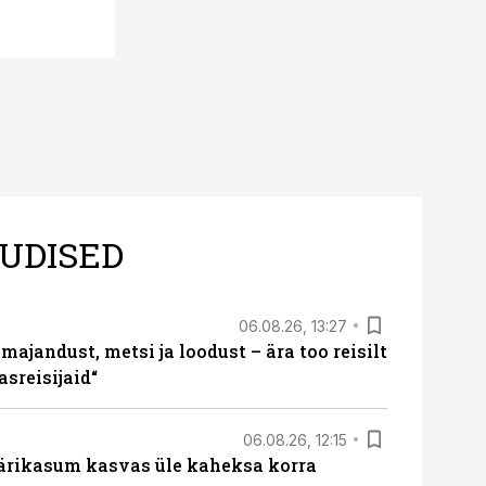
põllumajandus
UDISED
06.08.26, 13:27
majandust, metsi ja loodust – ära too reisilt
sreisijaid“
06.08.26, 12:15
ärikasum kasvas üle kaheksa korra