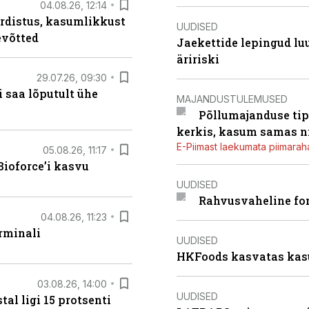
04.08.26, 12:14
rdistus, kasumlikkust
UUDISED
evõtted
Jaekettide lepingud luub
äririski
29.07.26, 09:30
 saa lõputult ühe
MAJANDUSTULEMUSED
Põllumajanduse tip
kerkis, kasum samas ni
E-Piimast laekumata piimaraha
05.08.26, 11:17
ioforce’i kasvu
UUDISED
Rahvusvaheline fon
04.08.26, 11:23
rminali
UUDISED
HKFoods kasvatas kas
03.08.26, 14:00
UUDISED
al ligi 15 protsenti