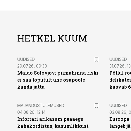
HETKEL KUUM
UUDISED
UUDISED
29.07.26, 09:30
31.07.26, 13
Maido Solovjov: piimahinna riski
Põllul r
ei saa lõputult ühe osapoole
delikates
kanda jätta
kasvab 6
MAJANDUSTULEMUSED
UUDISED
04.08.26, 12:14
03.08.26, 0
Infortari ärikasum peaaegu
Euroopa 
kahekordistus, kasumlikkust
langeb jä