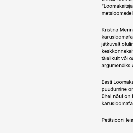
“Loomakaitsja
metsloomadele 
Kristina Meri
karusloomafar
jätkuvalt olul
keskkonnakait
täielikult või 
argumendiks o
Eesti Loomakai
puudumine on 
ühel nõul on li
karusloomafar
Petitsiooni le