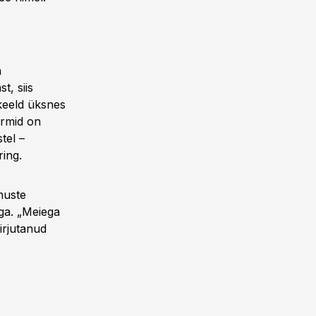
n
t, siis
k keeld üksnes
armid on
stel –
ing.
imuste
ga. „Meiega
kirjutanud