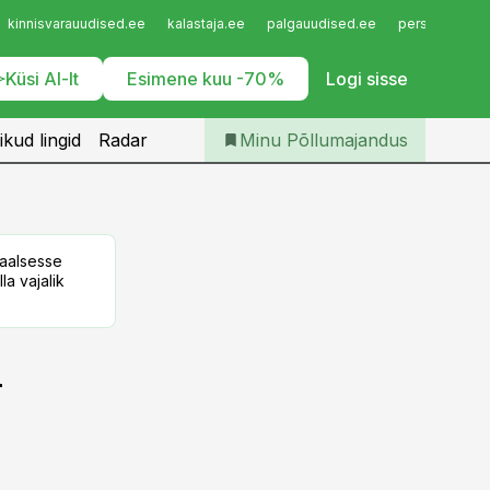
Iseteenindus
kinnisvarauudised.ee
kalastaja.ee
palgauudised.ee
personaliuudi
Telli Põllumajandus
Küsi AI-lt
Esimene kuu -70%
Logi sisse
ikud lingid
Radar
Minu Põllumajandus
taalsesse
la vajalik
d