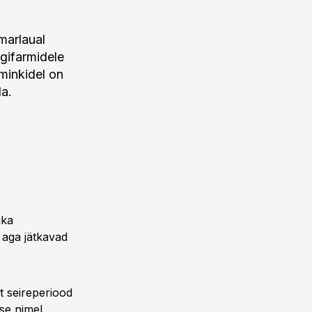
marlaual
gifarmidele
 minkidel on
a.
uka
 aga jätkavad
t seireperiood
se nimel.