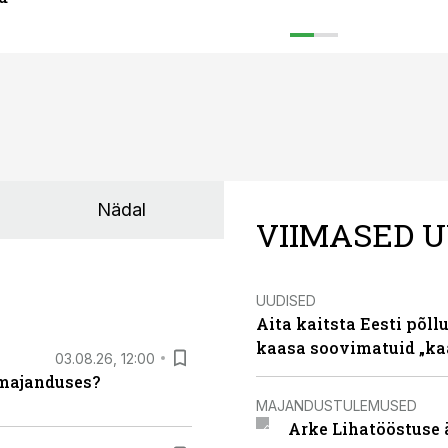
Nädal
VIIMASED U
UUDISED
Aita kaitsta Eesti põllu
kaasa soovimatuid „kaa
03.08.26, 12:00
umajanduses?
MAJANDUSTULEMUSED
Arke Lihatööstuse 