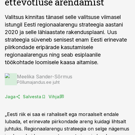
ettevõtluse arendamist
Valitsus kinnitas tänasel selle valitsuse viimasel
istungil Eesti regionaalarengu strateegia aastani
2020 ja selle lähiaastate rakendusplaani. Uus
strateegia süveneb senisest enam Eesti erinevate
piirkondade eripärade kasutamisele
regionaalarengus ning seab esiplaanile
töökohtade loomisele kaasa aitamise.
Meelika Sander-Sõrmus
Põllumajandus.ee juht
Jaga
Salvesta
Vihja
„Eesti riik ei saa ei rahaliselt ega moraalselt endale
lubada, et erinevate piirkondade areng kuidagi lihtsalt
juhtuks. Regionaalarengu strateegia on selge nägemus