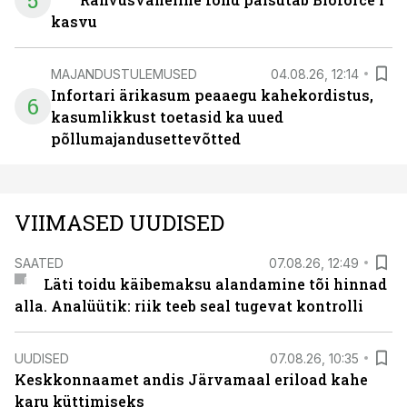
5
kasvu
MAJANDUSTULEMUSED
04.08.26, 12:14
Infortari ärikasum peaaegu kahekordistus,
6
kasumlikkust toetasid ka uued
põllumajandusettevõtted
VIIMASED UUDISED
SAATED
07.08.26, 12:49
Läti toidu käibemaksu alandamine tõi hinnad
alla. Analüütik: riik teeb seal tugevat kontrolli
UUDISED
07.08.26, 10:35
Keskkonnaamet andis Järvamaal eriload kahe
karu küttimiseks