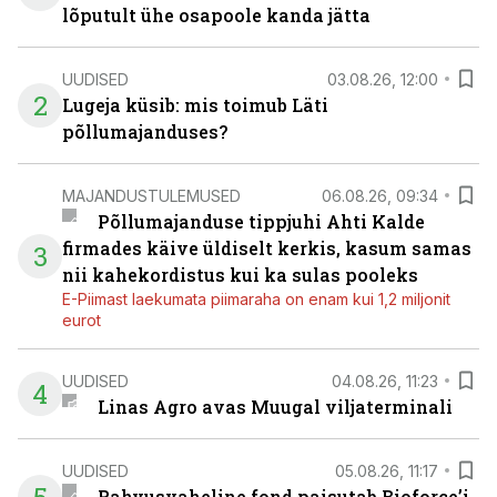
lõputult ühe osapoole kanda jätta
UUDISED
03.08.26, 12:00
2
Lugeja küsib: mis toimub Läti
põllumajanduses?
MAJANDUSTULEMUSED
06.08.26, 09:34
Põllumajanduse tippjuhi Ahti Kalde
firmades käive üldiselt kerkis, kasum samas
3
nii kahekordistus kui ka sulas pooleks
E-Piimast laekumata piimaraha on enam kui 1,2 miljonit
eurot
UUDISED
04.08.26, 11:23
4
Linas Agro avas Muugal viljaterminali
UUDISED
05.08.26, 11:17
Rahvusvaheline fond paisutab Bioforce’i