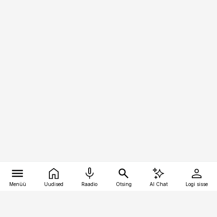
Menüü
Uudised
Raadio
Otsing
AI Chat
Logi sisse