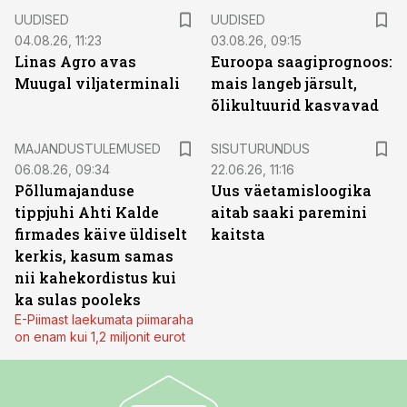
UUDISED
UUDISED
04.08.26, 11:23
03.08.26, 09:15
Linas Agro avas
Euroopa saagiprognoos:
Muugal viljaterminali
mais langeb järsult,
õlikultuurid kasvavad
ST
MAJANDUSTULEMUSED
SISUTURUNDUS
06.08.26, 09:34
22.06.26, 11:16
Põllumajanduse
Uus väetamisloogika
tippjuhi Ahti Kalde
aitab saaki paremini
firmades käive üldiselt
kaitsta
kerkis, kasum samas
nii kahekordistus kui
ka sulas pooleks
E-Piimast laekumata piimaraha
on enam kui 1,2 miljonit eurot