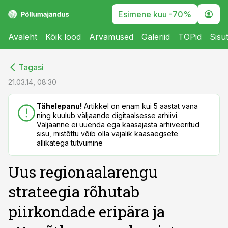
Esimene kuu -70%
Avaleht
Kõik lood
Arvamused
Galeriid
TOPid
Sisu
cebook
cebook
Tagasi
Twitter)
Twitter)
21.03.14, 08:30
kedIn
kedIn
Tähelepanu!
Artikkel on enam kui 5 aastat vana
ning kuulub väljaande digitaalsesse arhiivi.
ail
ail
Väljaanne ei uuenda ega kaasajasta arhiveeritud
sisu, mistõttu võib olla vajalik kaasaegsete
k
k
allikatega tutvumine
Uus regionaalarengu
strateegia rõhutab
piirkondade eripära ja