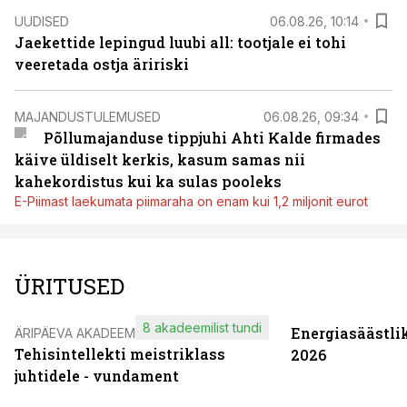
UUDISED
06.08.26, 10:14
Jaekettide lepingud luubi all: tootjale ei tohi
veeretada ostja äririski
MAJANDUSTULEMUSED
06.08.26, 09:34
Põllumajanduse tippjuhi Ahti Kalde firmades
käive üldiselt kerkis, kasum samas nii
kahekordistus kui ka sulas pooleks
E-Piimast laekumata piimaraha on enam kui 1,2 miljonit eurot
ÜRITUSED
8 akadeemilist tundi
Energiasäästli
ÄRIPÄEVA AKADEEMIA
Tehisintellekti meistriklass
2026
juhtidele - vundament