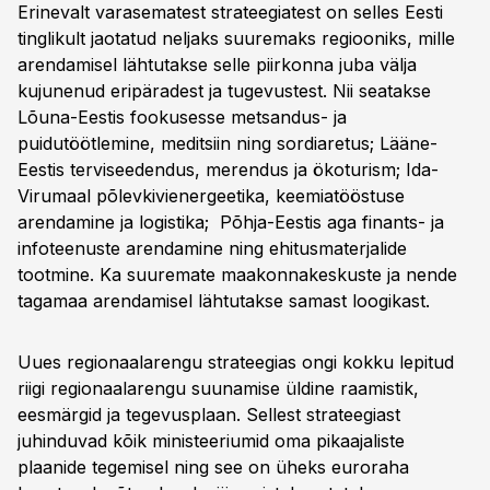
Erinevalt varasematest strateegiatest on selles Eesti
tinglikult jaotatud neljaks suuremaks regiooniks, mille
arendamisel lähtutakse selle piirkonna juba välja
kujunenud eripäradest ja tugevustest. Nii seatakse
Lõuna-Eestis fookusesse metsandus- ja
puidutöötlemine, meditsiin ning sordiaretus; Lääne-
Eestis terviseedendus, merendus ja ökoturism; Ida-
Virumaal põlevkivienergeetika, keemiatööstuse
arendamine ja logistika; Põhja-Eestis aga finants- ja
infoteenuste arendamine ning ehitusmaterjalide
tootmine. Ka suuremate maakonnakeskuste ja nende
tagamaa arendamisel lähtutakse samast loogikast.
Uues regionaalarengu strateegias ongi kokku lepitud
riigi regionaalarengu suunamise üldine raamistik,
eesmärgid ja tegevusplaan. Sellest strateegiast
juhinduvad kõik ministeeriumid oma pikaajaliste
plaanide tegemisel ning see on üheks euroraha