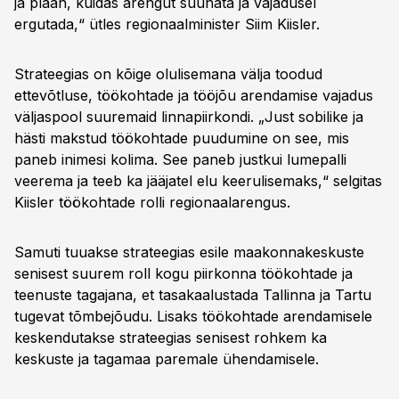
ja plaan, kuidas arengut suunata ja vajadusel
ergutada,“ ütles regionaalminister Siim Kiisler.
Strateegias on kõige olulisemana välja toodud
ettevõtluse, töökohtade ja tööjõu arendamise vajadus
väljaspool suuremaid linnapiirkondi. „Just sobilike ja
hästi makstud töökohtade puudumine on see, mis
paneb inimesi kolima. See paneb justkui lumepalli
veerema ja teeb ka jääjatel elu keerulisemaks,“ selgitas
Kiisler töökohtade rolli regionaalarengus.
Samuti tuuakse strateegias esile maakonnakeskuste
senisest suurem roll kogu piirkonna töökohtade ja
teenuste tagajana, et tasakaalustada Tallinna ja Tartu
tugevat tõmbejõudu. Lisaks töökohtade arendamisele
keskendutakse strateegias senisest rohkem ka
keskuste ja tagamaa paremale ühendamisele.