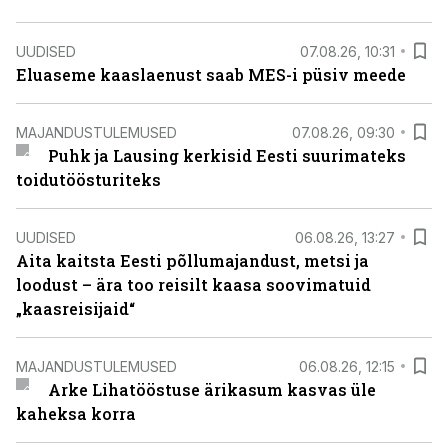
UUDISED
07.08.26, 10:31
Eluaseme kaaslaenust saab MES-i püsiv meede
MAJANDUSTULEMUSED
07.08.26, 09:30
Puhk ja Lausing kerkisid Eesti suurimateks
toidutöösturiteks
UUDISED
06.08.26, 13:27
Aita kaitsta Eesti põllumajandust, metsi ja
loodust – ära too reisilt kaasa soovimatuid
„kaasreisijaid“
MAJANDUSTULEMUSED
06.08.26, 12:15
Arke Lihatööstuse ärikasum kasvas üle
kaheksa korra