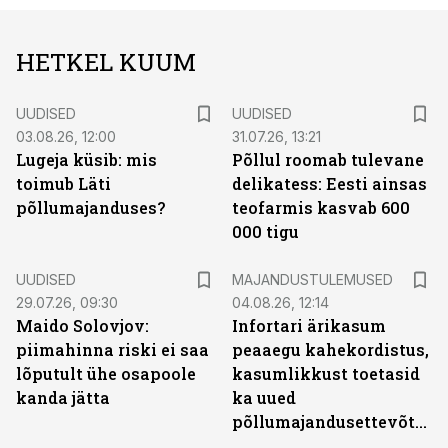
HETKEL KUUM
UUDISED
UUDISED
03.08.26, 12:00
31.07.26, 13:21
Lugeja küsib: mis
Põllul roomab tulevane
toimub Läti
delikatess: Eesti ainsas
põllumajanduses?
teofarmis kasvab 600
000 tigu
UUDISED
MAJANDUSTULEMUSED
29.07.26, 09:30
04.08.26, 12:14
Maido Solovjov:
Infortari ärikasum
piimahinna riski ei saa
peaaegu kahekordistus,
lõputult ühe osapoole
kasumlikkust toetasid
kanda jätta
ka uued
põllumajandusettevõtted