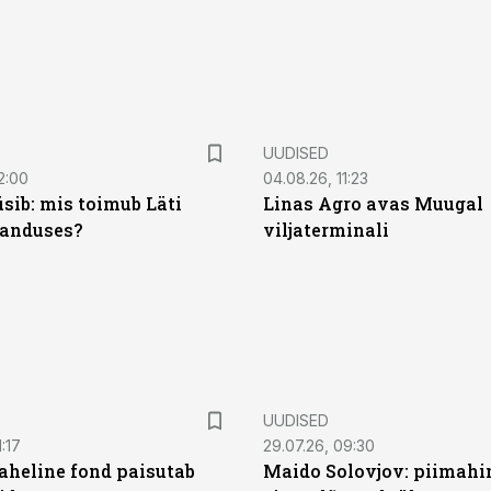
UUDISED
2:00
04.08.26, 11:23
sib: mis toimub Läti
Linas Agro avas Muugal
anduses?
viljaterminali
UUDISED
:17
29.07.26, 09:30
heline fond paisutab
Maido Solovjov: piimahi