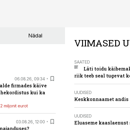
Nädal
VIIMASED U
SAATED
Läti toidu käibema
riik teeb seal tugevat k
06.08.26, 09:34
alde firmades käive
ahekordistus kui ka
UUDISED
Keskkonnaamet andis J
 miljonit eurot
UUDISED
03.08.26, 12:00
Eluaseme kaaslaenust 
umajanduses?