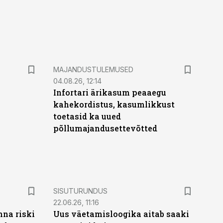
MAJANDUSTULEMUSED
04.08.26, 12:14
Infortari ärikasum peaaegu
kahekordistus, kasumlikkust
toetasid ka uued
põllumajandusettevõtted
ST
SISUTURUNDUS
22.06.26, 11:16
nna riski
Uus väetamisloogika aitab saaki