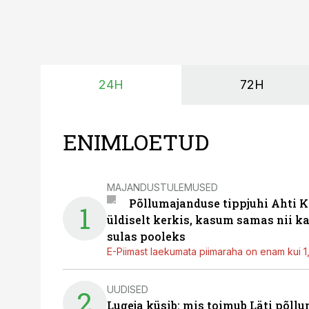
24H
72H
ENIMLOETUD
MAJANDUSTULEMUSED
Põllumajanduse tippjuhi Ahti K
1
üldiselt kerkis, kasum samas nii k
sulas pooleks
E-Piimast laekumata piimaraha on enam kui 1,2
UUDISED
2
Lugeja küsib: mis toimub Läti põll