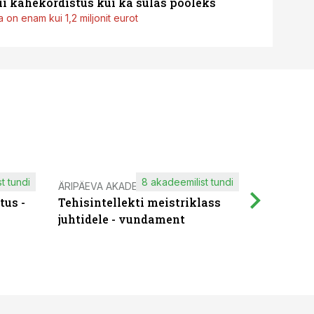
i kahekordistus kui ka sulas pooleks
 on enam kui 1,2 miljonit eurot
t tundi
8 akadeemilist tundi
ÄRIPÄEVA AKADEEMIA
IT KOOLIT
tus -
Tehisintellekti meistriklass
Muutuste
juhtidele - vundament
praktilis