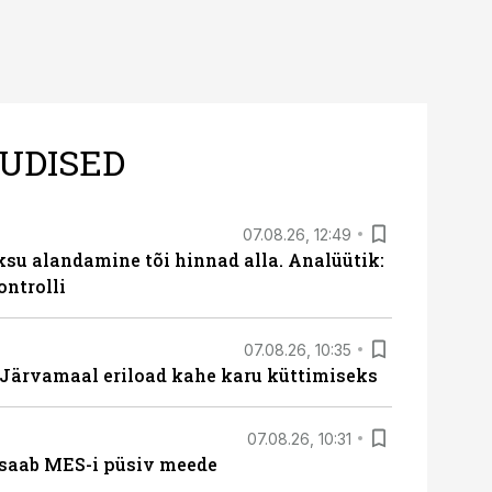
UDISED
07.08.26, 12:49
ksu alandamine tõi hinnad alla. Analüütik:
ontrolli
07.08.26, 10:35
ärvamaal eriload kahe karu küttimiseks
07.08.26, 10:31
saab MES-i püsiv meede