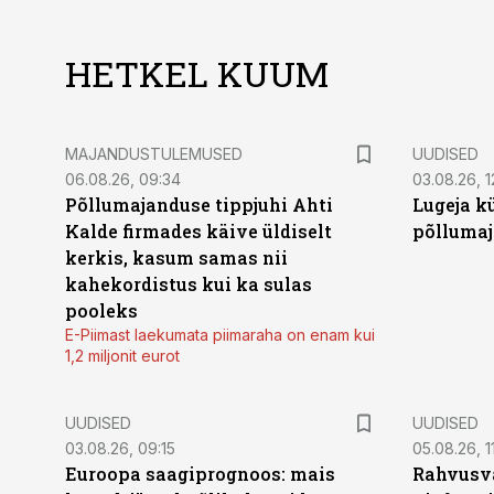
HETKEL KUUM
MAJANDUSTULEMUSED
UUDISED
06.08.26, 09:34
03.08.26, 1
Põllumajanduse tippjuhi Ahti
Lugeja kü
Kalde firmades käive üldiselt
põllumaj
kerkis, kasum samas nii
kahekordistus kui ka sulas
pooleks
E-Piimast laekumata piimaraha on enam kui
1,2 miljonit eurot
UUDISED
UUDISED
03.08.26, 09:15
05.08.26, 11
Euroopa saagiprognoos: mais
Rahvusva