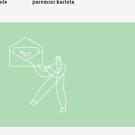
ole
paremini kaitsta