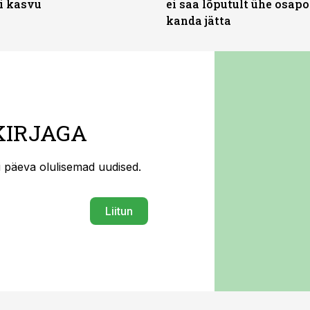
’i kasvu
ei saa lõputult ühe osapo
kanda jätta
KIRJAGA
ti päeva olulisemad uudised.
Liitun