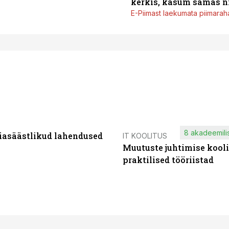
kerkis, kasum samas ni
E-Piimast laekumata piimaraha
8 akadeemilis
iasäästlikud lahendused
IT KOOLITUS
Muutuste juhtimise kooli
praktilised tööriistad