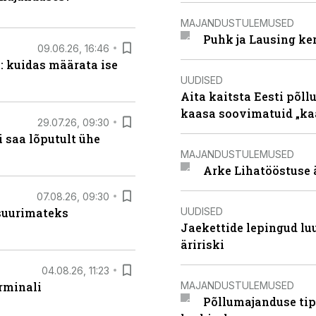
MAJANDUSTULEMUSED
Puhk ja Lausing ke
09.06.26, 16:46
: kuidas määrata ise
UUDISED
Aita kaitsta Eesti põllu
kaasa soovimatuid „kaa
29.07.26, 09:30
 saa lõputult ühe
MAJANDUSTULEMUSED
Arke Lihatööstuse 
07.08.26, 09:30
UUDISED
 suurimateks
Jaekettide lepingud luub
äririski
04.08.26, 11:23
MAJANDUSTULEMUSED
rminali
Põllumajanduse tip