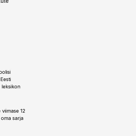
kute
olisi
Eesti
leksikon
 viimase 12
 oma sarja