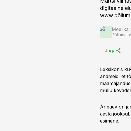
Märtsi viima
digitaalne e
www.põlluma
Meelika
Põllumaja
Jaga
Leksikonis ku
andmeid, et tõ
maamajanduse
mullu kevadel
Äripäev on jä
aasta jooksul
esimene.