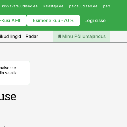
Iseteenindus
kinnisvarauudised.ee
kalastaja.ee
palgauudised.ee
personaliuudi
Telli Põllumajandus
Küsi AI-lt
Esimene kuu -70%
Logi sisse
ikud lingid
Radar
Minu Põllumajandus
taalsesse
la vajalik
use