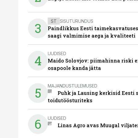
ST
SISUTURUNDUS
3
Paindlikkus Eesti taimekasvatuses
saagi valmimise aega ja kvaliteeti
UUDISED
4
Maido Solovjov: piimahinna riski ei
osapoole kanda jätta
MAJANDUSTULEMUSED
5
Puhk ja Lausing kerkisid Eesti
toidutöösturiteks
UUDISED
6
Linas Agro avas Muugal viljate