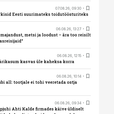
07.08.26, 09:30
rkisid Eesti suurimateks toidutöösturiteks
06.08.26, 13:27
majandust, metsi ja loodust – ära too reisilt
sreisijaid“
06.08.26, 12:15
ärikasum kasvas üle kaheksa korra
06.08.26, 10:14
i all: tootjale ei tohi veeretada ostja
06.08.26, 09:34
pjuhi Ahti Kalde firmades käive üldiselt