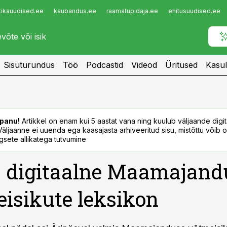
tikauudised.ee
kaubandus.ee
raamatupidaja.ee
ehitusuudised.ee
Infopank
Radar
Sisuturundus
Töö
Podcastid
Videod
Üritused
Kasul
panu!
Artikkel on enam kui 5 aastat vana ning kuulub väljaande digi
. Väljaanne ei uuenda ega kaasajasta arhiveeritud sisu, mistõttu võib ol
sete allikatega tutvumine
 digitaalne Maamajand
isikute leksikon