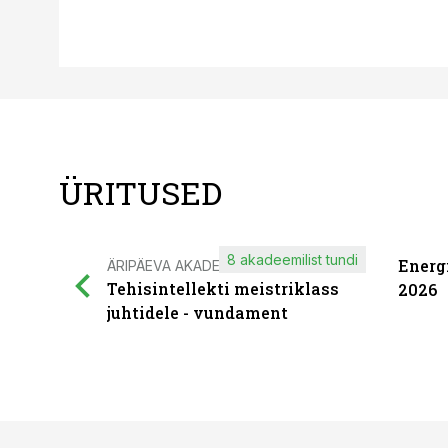
ÜRITUSED
8 akadeemilist tundi
Energ
ÄRIPÄEVA AKADEEMIA
Tehisintellekti meistriklass
2026
juhtidele - vundament