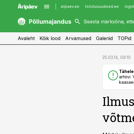
aripaev.ee
tööstusuudised.ee
logis
kaubandus.ee
imelineajalugu.ee
kinnisvarauudised.ee
imelineteadus.ee
Avaleht
Kõik lood
Arvamused
Galeriid
TOPid
cebook
cebook
25.03.14, 09:10
Twitter)
Twitter)
Tähele
kedIn
kedIn
arhiivi
kaasaeg
ail
ail
Ilmus
k
k
võtme