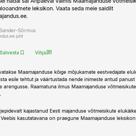
sel nädal sai Äripäeval valmis Maamajanduse võtmeisi
lulooandmete leksikon. Vaata seda meie saidilt
jandus.ee.
 Sander-Sõrmus
ndus.ee juht
Salvesta
Vihja
vatakse Maamajanduse kõige mõjukamate eestvedajate elulo
sta esile tehtut ja väärtustada nende inimeste antud panust 
 arengusse. Raamatuna ilmus Maamajanduse võtmeisikute 
.
rjepidevalt kajastanud Eesti majanduse võtmeisikute elukäike
. Veebis kasutatavana on praegune Maamajanduse leksikon