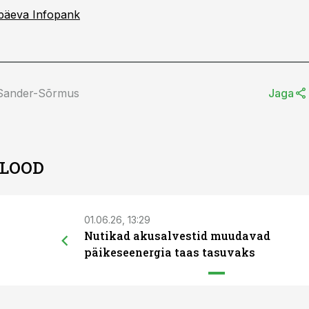
päeva Infopank
 Sander-Sõrmus
Jaga
 LOOD
01.06.26, 13:29
Nutikad akusalvestid muudavad
päikeseenergia taas tasuvaks