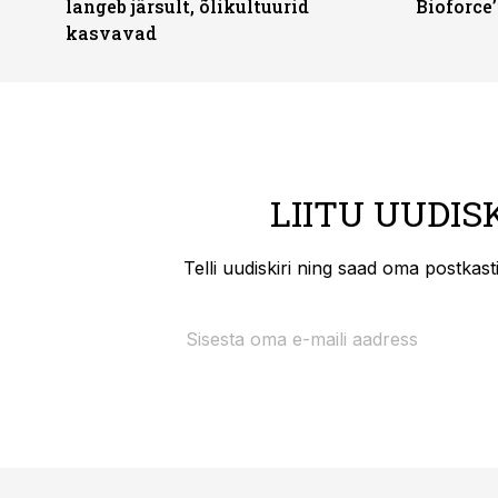
langeb järsult, õlikultuurid
Bioforce
kasvavad
LIITU UUDIS
Telli uudiskiri ning saad oma postkas