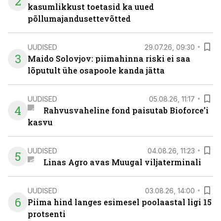
2
kasumlikkust toetasid ka uued
põllumajandusettevõtted
UUDISED
29.07.26, 09:30
3
Maido Solovjov: piimahinna riski ei saa
lõputult ühe osapoole kanda jätta
UUDISED
05.08.26, 11:17
4
Rahvusvaheline fond paisutab Bioforce’i
kasvu
UUDISED
04.08.26, 11:23
5
Linas Agro avas Muugal viljaterminali
UUDISED
03.08.26, 14:00
6
Piima hind langes esimesel poolaastal ligi 15
protsenti