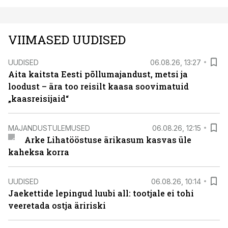
VIIMASED UUDISED
UUDISED
06.08.26, 13:27
Aita kaitsta Eesti põllumajandust, metsi ja
loodust – ära too reisilt kaasa soovimatuid
„kaasreisijaid“
MAJANDUSTULEMUSED
06.08.26, 12:15
Arke Lihatööstuse ärikasum kasvas üle
kaheksa korra
UUDISED
06.08.26, 10:14
Jaekettide lepingud luubi all: tootjale ei tohi
veeretada ostja äririski