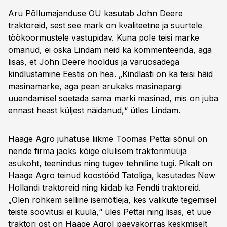
Aru Põllumajanduse OÜ kasutab John Deere
traktoreid, sest see mark on kvaliteetne ja suurtele
töökoormustele vastupidav. Kuna pole teisi marke
omanud, ei oska Lindam neid ka kommenteerida, aga
lisas, et John Deere hooldus ja varuosadega
kindlustamine Eestis on hea. „Kindlasti on ka teisi häid
masinamarke, aga pean arukaks masinapargi
uuendamisel soetada sama marki masinad, mis on juba
ennast heast küljest näidanud,“ ütles Lindam.
Haage Agro juhatuse liikme Toomas Pettai sõnul on
nende firma jaoks kõige olulisem traktorimüüja
asukoht, teenindus ning tugev tehniline tugi. Pikalt on
Haage Agro teinud koostööd Tatoliga, kasutades New
Hollandi traktoreid ning kiidab ka Fendti traktoreid.
„Olen rohkem selline isemõtleja, kes valikute tegemisel
teiste soovitusi ei kuula,“ üles Pettai ning lisas, et uue
traktori ost on Haage Agrol päevakorras keskmiselt