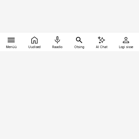
Menüü
Uudised
Raadio
Otsing
AI Chat
Logi sisse
Vana-Lõuna 39/1, 19094 Tallinn
(+372) 667 0111
pollumajandus@pollumajandus.ee
Telli
Reklaam
Firmast
Sisu kasutamisõigused
Ajakirjaniku