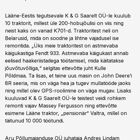
Lääne-Eestis tegutsevale K & G Saarelt OÜ-le kuulub
10 traktorit, millest üle 200-hobujõulisi on viis ning
neist kaks on vanad K701-d. Traktoritest neli on
Belarusid, mida on soodne ja lihtne vajadusel ise
remontida. „Üks meie traktoritest on astmevaba
käigukastiga Fendt 933. Astmevaba käigukast annab
eelised haakeriistadega töötamisel, mida käitatakse
jõuvõtuvõlliga,“ selgitas ettevõtte juht Kulle
Põldmaa. Ta lisas, et teine uus masin on John Deere’i
8R seeria, mis on väga hea ja tugev mullatööde jaoks
ning millel olev GPS-roolimine on väga mugav. Lisaks
kuuluvad K & G Saarelt OÜ-le teistest veidi rohkem
remonti vajav Massey Fergusson ning ettevõtte
esimene Lääne traktor, „pensionär“ Valtra, millel on
täitunud 10 000 töötundi.
Aru Põllumajanduse OÜ juhataja Andres Lindam