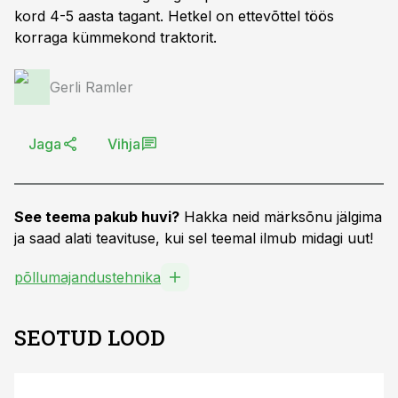
kord 4-5 aasta tagant. Hetkel on ettevõttel töös
korraga kümmekond traktorit.
Gerli Ramler
Jaga
Vihja
See teema pakub huvi?
Hakka neid märksõnu jälgima
ja saad alati teavituse, kui sel teemal ilmub midagi uut!
põllumajandustehnika
SEOTUD LOOD
ST