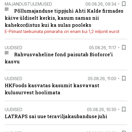
MAJANDUSTULEMUSED
06.08.26, 09:34
Põllumajanduse tippjuhi Ahti Kalde firmades
käive üldiselt kerkis, kasum samas nii
kahekordistus kui ka sulas pooleks
E-Piimast laekumata piimaraha on enam kui 1,2 miljonit eurot
UUDISED
05.08.26, 11:17
Rahvusvaheline fond paisutab Bioforce’i
kasvu
UUDISED
05.08.26, 11:00
HKFoods kasvatas kasumit kasvavast
kulusurvest hoolimata
UUDISED
05.08.26, 10:30
LATRAPS sai uue teraviljakaubanduse juhi