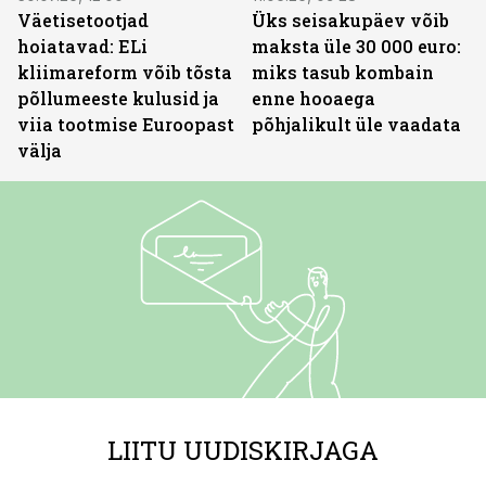
Väetisetootjad
Üks seisakupäev võib
hoiatavad: ELi
maksta üle 30 000 euro:
kliimareform võib tõsta
miks tasub kombain
põllumeeste kulusid ja
enne hooaega
viia tootmise Euroopast
põhjalikult üle vaadata
välja
LIITU UUDISKIRJAGA