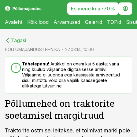
Esimene kuu -70%
Avaleht
Kõik lood
Arvamused
Galeriid
TOPid
Sisu
cebook
cebook
Tagasi
Twitter)
Twitter)
PÕLLUMAJANDUSTEHNIKA
27.03.14, 10:00
kedIn
kedIn
Tähelepanu!
Artikkel on enam kui 5 aastat vana
ning kuulub väljaande digitaalsesse arhiivi.
ail
ail
Väljaanne ei uuenda ega kaasajasta arhiveeritud
sisu, mistõttu võib olla vajalik kaasaegsete
k
k
allikatega tutvumine
Põllumehed on traktorite
soetamisel margitruud
Traktorite ostmisel leitakse, et toimivat marki pole