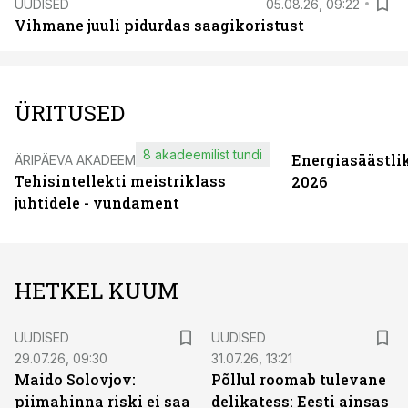
UUDISED
05.08.26, 09:22
Vihmane juuli pidurdas saagikoristust
ÜRITUSED
8 akadeemilist tundi
Energiasäästli
ÄRIPÄEVA AKADEEMIA
Tehisintellekti meistriklass
2026
juhtidele - vundament
HETKEL KUUM
UUDISED
UUDISED
29.07.26, 09:30
31.07.26, 13:21
Maido Solovjov:
Põllul roomab tulevane
piimahinna riski ei saa
delikatess: Eesti ainsas