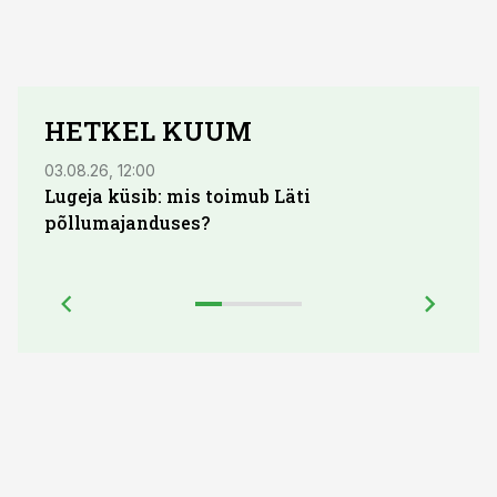
HETKEL KUUM
03.08.26, 12:00
04.08.
Lugeja küsib: mis toimub Läti
põllumajanduses?