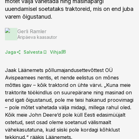
mõtet välja vahetada ning masinapargi
uuendamisel soetataks traktoreid, mis on end juba
varem õigustanud.
Gerli Ramler
Äripäeva kaasautor
Jaga
Salvesta
Vihja
Jaak Läänemets põllumajandusettevõttest OÜ
Avispeamees nentis, et nende eelistus on mõnes
mõttes igav – kõik traktorid on ühte värvi. „Kuna meie
traktorite töökindlus on suurepärane ning masinad on
end igati õigustanud, pole me teisi hakanud proovimagi
– pole mõtet vahetada välja midagi, millega rahul oled.
Kõik meie John Deere’d pole küll Eesti edasimüüjalt
ostetud, sest osad oleme soetanud välismaalt
vähekasutatuna, kuid siiski pole kordagi kõhklust
tekkinud,“ rääkis Läänemets.