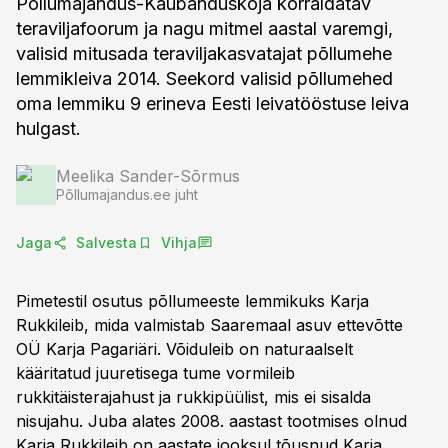
Põllumajandus-Kaubanduskoja korraldatav
teraviljafoorum ja nagu mitmel aastal varemgi,
valisid mitusada teraviljakasvatajat põllumehe
lemmikleiva 2014. Seekord valisid põllumehed
oma lemmiku 9 erineva Eesti leivatööstuse leiva
hulgast.
Meelika Sander-Sõrmus
Põllumajandus.ee juht
Jaga
Salvesta
Vihja
Pimetestil osutus põllumeeste lemmikuks Karja
Rukkileib, mida valmistab Saaremaal asuv ettevõtte
OÜ Karja Pagariäri. Võiduleib on naturaalselt
kääritatud juuretisega tume vormileib
rukkitäisterajahust ja rukkipüülist, mis ei sisalda
nisujahu. Juba alates 2008. aastast tootmises olnud
Karja Rukkileib on aastate jooksul tõusnud Karja