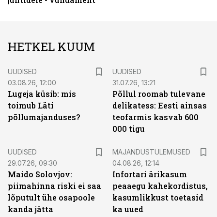
HETKEL KUUM
UUDISED
UUDISED
03.08.26, 12:00
31.07.26, 13:21
Lugeja küsib: mis
Põllul roomab tulevane
toimub Läti
delikatess: Eesti ainsas
põllumajanduses?
teofarmis kasvab 600
000 tigu
UUDISED
MAJANDUSTULEMUSED
29.07.26, 09:30
04.08.26, 12:14
Maido Solovjov:
Infortari ärikasum
piimahinna riski ei saa
peaaegu kahekordistus,
lõputult ühe osapoole
kasumlikkust toetasid
kanda jätta
ka uued