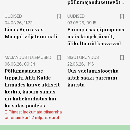
põllumajandusettevõtted
UUDISED
UUDISED
04.08.26, 11:23
03.08.26, 09:15
Linas Agro avas
Euroopa saagiprognoos:
Muugal viljaterminali
mais langeb järsult,
õlikultuurid kasvavad
ST
MAJANDUSTULEMUSED
SISUTURUNDUS
06.08.26, 09:34
22.06.26, 11:16
Põllumajanduse
Uus väetamisloogika
tippjuhi Ahti Kalde
aitab saaki paremini
firmades käive üldiselt
kaitsta
kerkis, kasum samas
nii kahekordistus kui
ka sulas pooleks
E-Piimast laekumata piimaraha
on enam kui 1,2 miljonit eurot