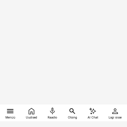
Menüü
Uudised
Raadio
Otsing
AI Chat
Logi sisse