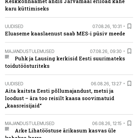
Keskkonnaamet andis Järvamaal eriload kahe
karu küttimiseks
UUDISED
07.08.26, 10:31
Eluaseme kaaslaenust saab MES-i püsiv meede
MAJANDUSTULEMUSED
07.08.26, 09:30
Puhk ja Lausing kerkisid Eesti suurimateks
toidutöösturiteks
UUDISED
06.08.26, 13:27
Aita kaitsta Eesti põllumajandust, metsi ja
loodust – ära too reisilt kaasa soovimatuid
„kaasreisijaid“
MAJANDUSTULEMUSED
06.08.26, 12:15
Arke Lihatööstuse ärikasum kasvas üle
kaheksa korra