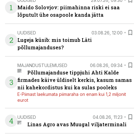
UUDISED
29.07.26, 09:30
1
Maido Solovjov: piimahinna riski ei saa
lõputult ühe osapoole kanda jätta
UUDISED
03.08.26, 12:00
2
Lugeja küsib: mis toimub Läti
põllumajanduses?
MAJANDUSTULEMUSED
06.08.26, 09:34
Põllumajanduse tippjuhi Ahti Kalde
firmades käive üldiselt kerkis, kasum samas
3
nii kahekordistus kui ka sulas pooleks
E-Piimast laekumata piimaraha on enam kui 1,2 miljonit
eurot
UUDISED
04.08.26, 11:23
4
Linas Agro avas Muugal viljaterminali