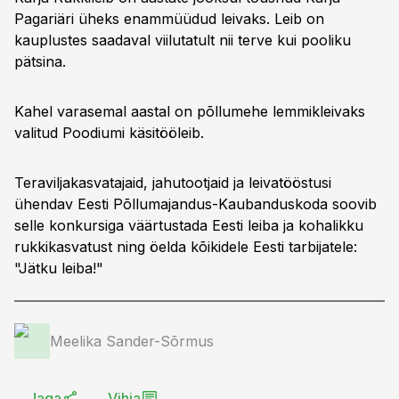
Pagariäri üheks enammüüdud leivaks. Leib on
kauplustes saadaval viilutatult nii terve kui pooliku
pätsina.
Kahel varasemal aastal on põllumehe lemmikleivaks
valitud Poodiumi käsitööleib.
Teraviljakasvatajaid, jahutootjaid ja leivatööstusi
ühendav Eesti Põllumajandus-Kaubanduskoda soovib
selle konkursiga väärtustada Eesti leiba ja kohalikku
rukkikasvatust ning öelda kõikidele Eesti tarbijatele:
"Jätku leiba!"
Meelika Sander-Sõrmus
Jaga
Vihja