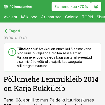
Esimene kuu -70%
Avaleht
Kõik lood
Arvamused
Galeriid
TOPid
Sisu
cebook
cebook
Tagasi
Twitter)
Twitter)
08.04.14, 19:40
kedIn
kedIn
Tähelepanu!
Artikkel on enam kui 5 aastat vana
ning kuulub väljaande digitaalsesse arhiivi.
ail
ail
Väljaanne ei uuenda ega kaasajasta arhiveeritud
sisu, mistõttu võib olla vajalik kaasaegsete
k
k
allikatega tutvumine
Põllumehe Lemmikleib 2014
on Karja Rukkileib
Täna, 08. aprillil toimus Paide kultuurikeskuses