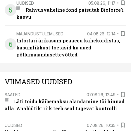
UUDISED
05.08.26, 11:17
5
Rahvusvaheline fond paisutab Bioforce’i
kasvu
MAJANDUSTULEMUSED
04.08.26, 12:14
Infortari ärikasum peaaegu kahekordistus,
6
kasumlikkust toetasid ka uued
põllumajandusettevõtted
VIIMASED UUDISED
SAATED
07.08.26, 12:49
Läti toidu käibemaksu alandamine tõi hinnad
alla. Analüütik: riik teeb seal tugevat kontrolli
UUDISED
07.08.26, 10:35