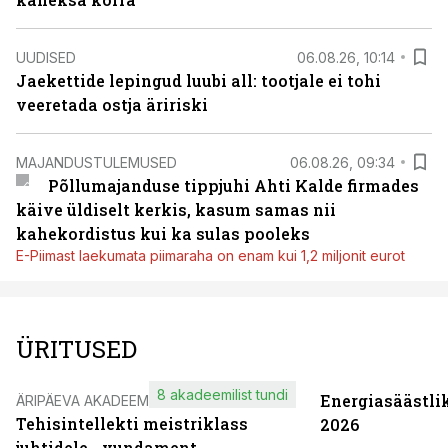
UUDISED
06.08.26, 10:14
Jaekettide lepingud luubi all: tootjale ei tohi
veeretada ostja äririski
MAJANDUSTULEMUSED
06.08.26, 09:34
Põllumajanduse tippjuhi Ahti Kalde firmades
käive üldiselt kerkis, kasum samas nii
kahekordistus kui ka sulas pooleks
E-Piimast laekumata piimaraha on enam kui 1,2 miljonit eurot
ÜRITUSED
8 akadeemilist tundi
Energiasäästli
ÄRIPÄEVA AKADEEMIA
Tehisintellekti meistriklass
2026
juhtidele - vundament