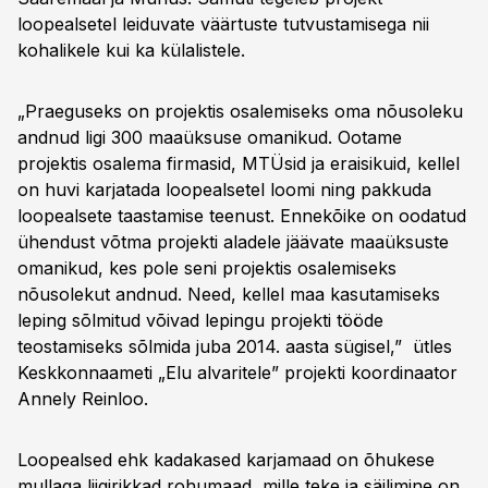
loopealsetel leiduvate väärtuste tutvustamisega nii
kohalikele kui ka külalistele.
„Praeguseks on projektis osalemiseks oma nõusoleku
andnud ligi 300 maaüksuse omanikud. Ootame
projektis osalema firmasid, MTÜsid ja eraisikuid, kellel
on huvi karjatada loopealsetel loomi ning pakkuda
loopealsete taastamise teenust. Ennekõike on oodatud
ühendust võtma projekti aladele jäävate maaüksuste
omanikud, kes pole seni projektis osalemiseks
nõusolekut andnud. Need, kellel maa kasutamiseks
leping sõlmitud võivad lepingu projekti tööde
teostamiseks sõlmida juba 2014. aasta sügisel,” ütles
Keskkonnaameti „Elu alvaritele” projekti koordinaator
Annely Reinloo.
Loopealsed ehk kadakased karjamaad on õhukese
mullaga liigirikkad rohumaad, mille teke ja säilimine on