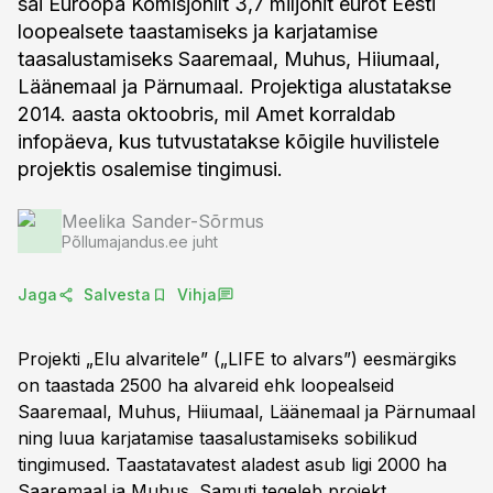
sai Euroopa Komisjonilt 3,7 miljonit eurot Eesti
loopealsete taastamiseks ja karjatamise
taasalustamiseks Saaremaal, Muhus, Hiiumaal,
Läänemaal ja Pärnumaal. Projektiga alustatakse
2014. aasta oktoobris, mil Amet korraldab
infopäeva, kus tutvustatakse kõigile huvilistele
projektis osalemise tingimusi.
Meelika Sander-Sõrmus
Põllumajandus.ee juht
Jaga
Salvesta
Vihja
Projekti „Elu alvaritele” („LIFE to alvars”) eesmärgiks
on taastada 2500 ha alvareid ehk loopealseid
Saaremaal, Muhus, Hiiumaal, Läänemaal ja Pärnumaal
ning luua karjatamise taasalustamiseks sobilikud
tingimused. Taastatavatest aladest asub ligi 2000 ha
Saaremaal ja Muhus. Samuti tegeleb projekt