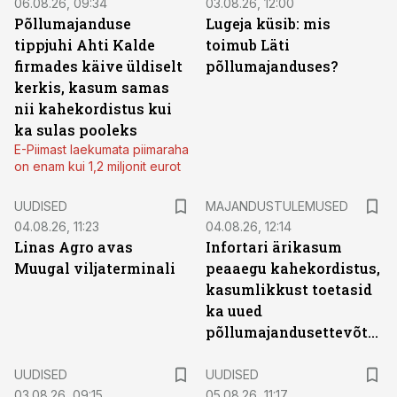
06.08.26, 09:34
03.08.26, 12:00
Põllumajanduse
Lugeja küsib: mis
tippjuhi Ahti Kalde
toimub Läti
firmades käive üldiselt
põllumajanduses?
kerkis, kasum samas
nii kahekordistus kui
ka sulas pooleks
E-Piimast laekumata piimaraha
on enam kui 1,2 miljonit eurot
UUDISED
MAJANDUSTULEMUSED
04.08.26, 11:23
04.08.26, 12:14
Linas Agro avas
Infortari ärikasum
Muugal viljaterminali
peaaegu kahekordistus,
kasumlikkust toetasid
ka uued
põllumajandusettevõtted
UUDISED
UUDISED
03.08.26, 09:15
05.08.26, 11:17