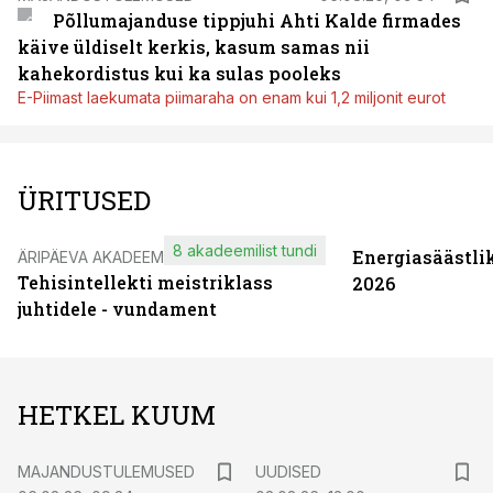
Põllumajanduse tippjuhi Ahti Kalde firmades
käive üldiselt kerkis, kasum samas nii
kahekordistus kui ka sulas pooleks
E-Piimast laekumata piimaraha on enam kui 1,2 miljonit eurot
ÜRITUSED
8 akadeemilist tundi
Energiasäästli
ÄRIPÄEVA AKADEEMIA
Tehisintellekti meistriklass
2026
juhtidele - vundament
HETKEL KUUM
MAJANDUSTULEMUSED
UUDISED