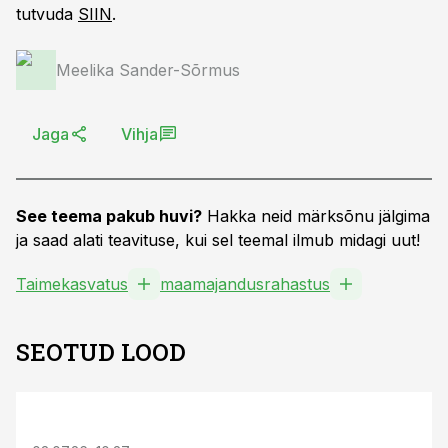
tutvuda
SIIN
.
Meelika Sander-Sõrmus
Jaga
Vihja
See teema pakub huvi?
Hakka neid märksõnu jälgima
ja saad alati teavituse, kui sel teemal ilmub midagi uut!
Taimekasvatus
maamajandusrahastus
SEOTUD LOOD
ST