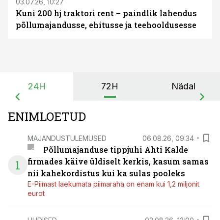
03.07.26, 10:27
Kuni 200 hj traktori rent – paindlik lahendus
põllumajandusse, ehitusse ja teehooldusesse
24H
72H
Nädal
ENIMLOETUD
MAJANDUSTULEMUSED
06.08.26, 09:34
Põllumajanduse tippjuhi Ahti Kalde
firmades käive üldiselt kerkis, kasum samas
1
nii kahekordistus kui ka sulas pooleks
E-Piimast laekumata piimaraha on enam kui 1,2 miljonit
eurot