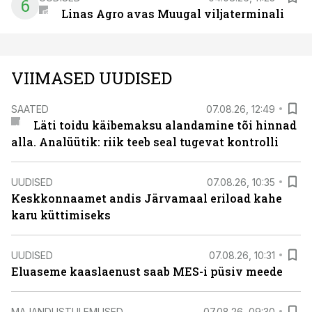
6
Linas Agro avas Muugal viljaterminali
VIIMASED UUDISED
SAATED
07.08.26, 12:49
Läti toidu käibemaksu alandamine tõi hinnad
alla. Analüütik: riik teeb seal tugevat kontrolli
UUDISED
07.08.26, 10:35
Keskkonnaamet andis Järvamaal eriload kahe
karu küttimiseks
UUDISED
07.08.26, 10:31
Eluaseme kaaslaenust saab MES-i püsiv meede
MAJANDUSTULEMUSED
07.08.26, 09:30