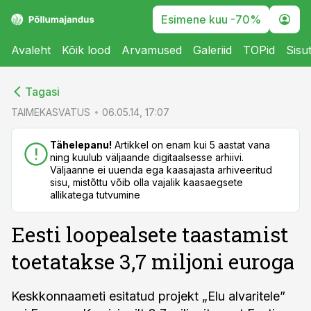
Esimene kuu -70%
Avaleht
Kõik lood
Arvamused
Galeriid
TOPid
Sisu
cebook
cebook
Tagasi
Twitter)
Twitter)
TAIMEKASVATUS
06.05.14, 17:07
kedIn
kedIn
Tähelepanu!
Artikkel on enam kui 5 aastat vana
ning kuulub väljaande digitaalsesse arhiivi.
ail
ail
Väljaanne ei uuenda ega kaasajasta arhiveeritud
sisu, mistõttu võib olla vajalik kaasaegsete
k
k
allikatega tutvumine
Eesti loopealsete taastamist
toetatakse 3,7 miljoni euroga
Keskkonnaameti esitatud projekt „Elu alvaritele”