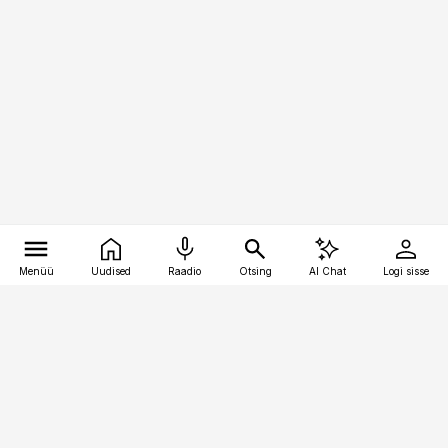
Menüü
Uudised
Raadio
Otsing
AI Chat
Logi sisse
Vana-Lõuna 39/1, 19094 Tallinn
(+372) 667 0111
pollumajandus@pollumajandus.ee