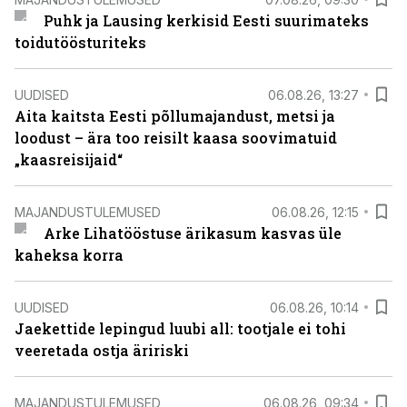
Puhk ja Lausing kerkisid Eesti suurimateks
toidutöösturiteks
UUDISED
06.08.26, 13:27
Aita kaitsta Eesti põllumajandust, metsi ja
loodust – ära too reisilt kaasa soovimatuid
„kaasreisijaid“
MAJANDUSTULEMUSED
06.08.26, 12:15
Arke Lihatööstuse ärikasum kasvas üle
kaheksa korra
UUDISED
06.08.26, 10:14
Jaekettide lepingud luubi all: tootjale ei tohi
veeretada ostja äririski
MAJANDUSTULEMUSED
06.08.26, 09:34