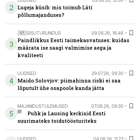
UUDISED
03.08.26, 12:00
2
Lugeja küsib: mis toimub Läti
põllumajanduses?
SISUTURUNDUS
09.06.26, 16:46
ST
Paindlikkus Eesti taimekasvatuses: kuidas
3
määrata ise saagi valmimise aega ja
kvaliteeti
UUDISED
29.07.26, 09:30
4
Maido Solovjov: piimahinna riski ei saa
lõputult ühe osapoole kanda jätta
MAJANDUSTULEMUSED
07.08.26, 09:30
5
Puhk ja Lausing kerkisid Eesti
suurimateks toidutöösturiteks
UUDISED
04.08.26, 11:23