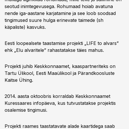
seotud inimtegevusega. Rohumaad hoiab avatuna
nende iga-aastane karjatamine ja see loob soodsad
tingimused suure hulga erinevate taimede (sh
käpaliste) kasvuks.
Eesti loopealsete taastamise projekti „LIFE to alvars”
ehk „Elu alvaritele” rahastatakse täies mahus.
Projekti juhib Keskkonnaamet, kaaspartneriteks on
Tartu Ülikool, Eesti Maaülikool ja Pärandkoosluste
Kaitse Ühing.
2014. aasta oktoobris korraldab Keskkonnaamet
Kuressaares infopäeva, kus tutvustatakse projektis
osalemise tingimusi.
Projekti raames taastatavate alade kaartidega saab