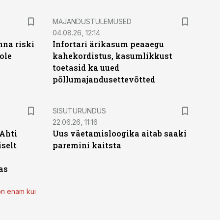
MAJANDUSTULEMUSED
04.08.26, 12:14
nna riski
Infortari ärikasum peaaegu
ole
kahekordistus, kasumlikkust
toetasid ka uued
põllumajandusettevõtted
ST
SISUTURUNDUS
22.06.26, 11:16
 Ahti
Uus väetamisloogika aitab saaki
iselt
paremini kaitsta
as
on enam kui