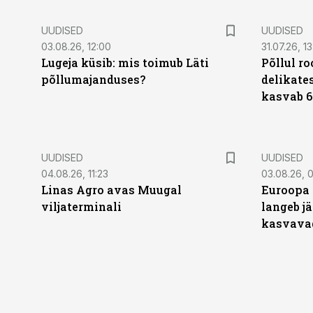
UUDISED
UUDISED
03.08.26, 12:00
31.07.26, 13
Lugeja küsib: mis toimub Läti
Põllul r
põllumajanduses?
delikates
kasvab 6
UUDISED
UUDISED
04.08.26, 11:23
03.08.26, 0
Linas Agro avas Muugal
Euroopa 
viljaterminali
langeb jä
kasvava