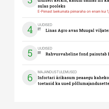
üldiselt kerkis, kasum samas nii k
sulas pooleks
E-Piimast laekumata piimaraha on enam kui 1,2
UUDISED
4
Linas Agro avas Muugal viljate
UUDISED
5
Rahvusvaheline fond paisutab B
MAJANDUSTULEMUSED
6
Infortari ärikasum peaaegu kaheko
toetasid ka uued põllumajandusett