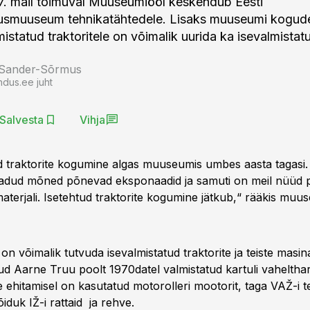
7. mail toimuval Muuseumiööl keskendub Eesti
usmuuseum tehnikatähtedele. Lisaks muuseumi kogude
istatud traktoritele on võimalik uurida ka isevalmistatu
 Sander-Sõrmus
ndus.ee juht
Salvesta
Vihja
d traktorite kogumine algas muuseumis umbes aasta tagasi.
dud mõned põnevad eksponaadid ja samuti on meil nüüd pa
timaterjali. Isetehtud traktorite kogumine jätkub,“ rääkis muu
 võimalik tutvuda isevalmistatud traktorite ja teiste masin
ud Aarne Truu poolt 1970datel valmistatud kartuli vaheltha
e ehitamisel on kasutatud motorolleri mootorit, taga VAŽ-i t
iduk IŽ-i rattaid ja rehve.