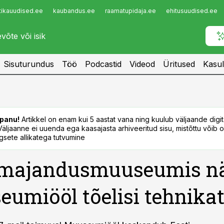
tikauudised.ee
kaubandus.ee
raamatupidaja.ee
ehitusuudised.ee
Infopank
Radar
Sisuturundus
Töö
Podcastid
Videod
Üritused
Kasul
panu!
Artikkel on enam kui 5 aastat vana ning kuulub väljaande digi
. Väljaanne ei uuenda ega kaasajasta arhiveeritud sisu, mistõttu võib ol
sete allikatega tutvumine
umajandusmuuseumis n
umiööl tõelisi tehnikat