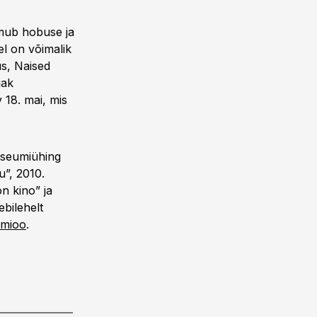
mub hobuse ja
el on võimalik
us, Naised
jak
18. mai, mis
useumiühing
u”, 2010.
on kino” ja
bilehelt
umioo
.