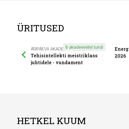
ÜRITUSED
8 akadeemilist tundi
Energ
ÄRIPÄEVA AKADEEMIA
Tehisintellekti meistriklass
2026
juhtidele - vundament
HETKEL KUUM