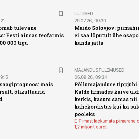
UUDISED
:21
29.07.26, 09:30
oomab tulevane
Maido Solovjov: piimahi
s: Eesti ainsas teofarmis
ei saa lõputult ühe osapo
00 000 tigu
kanda jätta
MAJANDUSTULEMUSED
9:15
06.08.26, 09:34
saagiprognoos: mais
Põllumajanduse tippjuhi
rsult, õlikultuurid
Kalde firmades käive üld
d
kerkis, kasum samas nii
kahekordistus kui ka sul
pooleks
E-Piimast laekumata piimaraha 
1,2 miljonit eurot