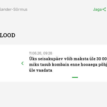
 Sander-Sõrmus
Jaga
 LOOD
11.06.26, 09:28
Üks seisakupäev võib maksta üle 30 00
miks tasub kombain enne hooaega põhj
üle vaadata