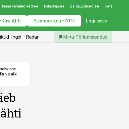
Iseteenindus
kinnisvarauudised.ee
kalastaja.ee
palgauudised.ee
personaliuudi
Telli Põllumajandus
Küsi AI-lt
Esimene kuu -70%
Logi sisse
ikud lingid
Radar
Minu Põllumajandus
taalsesse
la vajalik
äeb
ähti