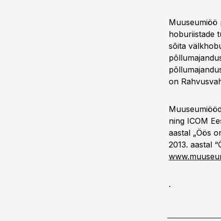
Muuseumiöö p
hoburiistade t
sõita välkhob
põllumajandus
põllumajandu
on Rahvusvah
Muuseumiööd k
ning ICOM Ees
aastal „Öös on
2013. aastal 
www.muuseum
.