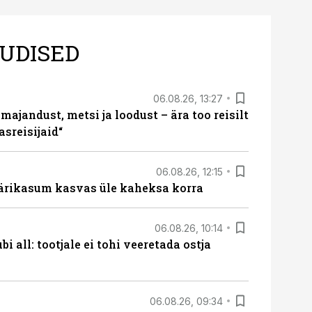
UDISED
06.08.26, 13:27
majandust, metsi ja loodust – ära too reisilt
sreisijaid“
06.08.26, 12:15
ärikasum kasvas üle kaheksa korra
06.08.26, 10:14
i all: tootjale ei tohi veeretada ostja
06.08.26, 09:34