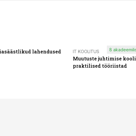
8 akadeemilis
iasäästlikud lahendused
IT KOOLITUS
Muutuste juhtimise kooli
praktilised tööriistad