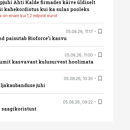
pjuhi Ahti Kalde firmades käive üldiselt
i kahekordistus kui ka sulas pooleks
 on enam kui 1,2 miljonit eurot
05.08.26, 11:17
d paisutab Bioforce’i kasvu
05.08.26, 11:00
umit kasvavast kulusurvest hoolimata
05.08.26, 10:30
ljakaubanduse juhi
05.08.26, 09:22
 saagikoristust