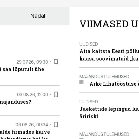
Nädal
VIIMASED U
UUDISED
Aita kaitsta Eesti põllu
kaasa soovimatuid „kaa
29.07.26, 09:30
 saa lõputult ühe
MAJANDUSTULEMUSED
Arke Lihatööstuse 
03.08.26, 12:00
umajanduses?
UUDISED
Jaekettide lepingud luub
äririski
06.08.26, 09:34
alde firmades käive
MAJANDUSTULEMUSED