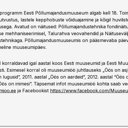
rogramm Eesti Põllumajandusmuuseum algab kell 18. Toi
utvustus, lastele kepphobuste võiduajamine ja kõigil huvilist
usega. Avatud on näitused: Põllumajandustehnika fondinäit
e mehhaniseerimisel, Talurahva veovahendid ja Näituseväl
stehnikaga. Põllumajandusmuuseumis on pääsmevaba päev 
eline muuseumipäev.
orraldavad igal aastal koos Eesti muuseumid ja Eesti Mu
ti. Esimesel korral oli muuseumiöö juhtlauseks „Öös on asj
 lugusid”, 2011. aastal „Öös on aardeid”, 2012. aastal “Öös 
“Öös on inimesi”. Täpsemat infot muuseumiöö kohta saab vee
ioo.ee
ja Facebookist
https://www.facebook.com/Muuse