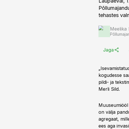
Laupäeval, 1
Põllumajand
tehastes valm
Meelika
Põllumaja
Jaga
„Isevamistatu
kogudesse saa
pildi- ja teks
Merli Sild.
Muuseumiööl on
on välja pand
agregaat, mill
ees aga invasõ