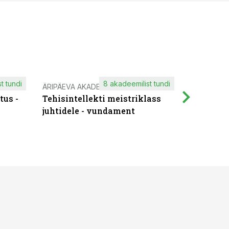
t tundi
8 akadeemilist tundi
ÄRIPÄEVA AKADEEMIA
IT KOOLIT
tus -
Tehisintellekti meistriklass
Muutuste
juhtidele - vundament
praktilis