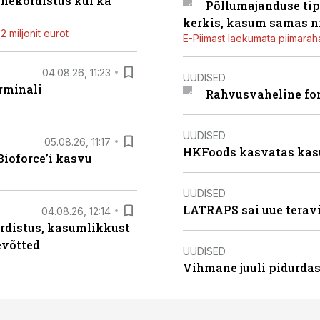
ahekordistus kui ka
Põllumajanduse tip
kerkis, kasum samas ni
 miljonit eurot
E-Piimast laekumata piimaraha
04.08.26, 11:23
UUDISED
rminali
Rahvusvaheline fon
UUDISED
05.08.26, 11:17
HKFoods kasvatas kas
ioforce’i kasvu
UUDISED
LATRAPS sai uue teravi
04.08.26, 12:14
rdistus, kasumlikkust
evõtted
UUDISED
Vihmane juuli pidurdas