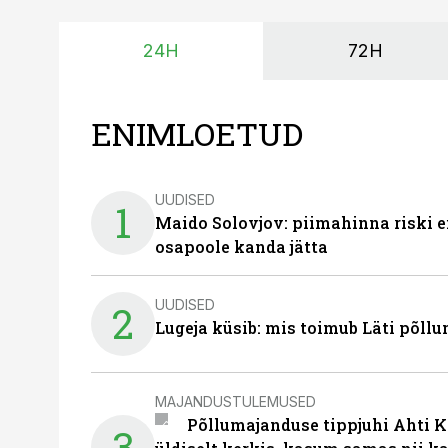
24H
72H
ENIMLOETUD
UUDISED
1
Maido Solovjov: piimahinna riski ei
osapoole kanda jätta
UUDISED
2
Lugeja küsib: mis toimub Läti põll
MAJANDUSTULEMUSED
Põllumajanduse tippjuhi Ahti K
3