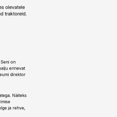
s olevatele
d traktoreid.
 Seni on
lju erinevat
seumi direktor
atega. Näiteks
rimise
elge ja rehve,