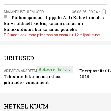
MAJANDUSTULEMUSED
06.08.26, 09:34
Põllumajanduse tippjuhi Ahti Kalde firmades
käive üldiselt kerkis, kasum samas nii
kahekordistus kui ka sulas pooleks
E-Piimast laekumata piimaraha on enam kui 1,2 miljonit eurot
ÜRITUSED
8 akadeemilist tundi
Energiasäästli
ÄRIPÄEVA AKADEEMIA
Tehisintellekti meistriklass
2026
juhtidele - vundament
HETKEL KUUM