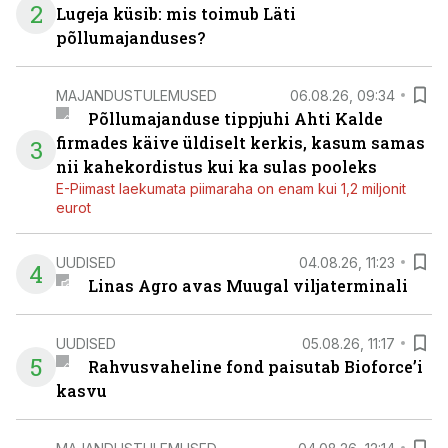
2
Lugeja küsib: mis toimub Läti
põllumajanduses?
MAJANDUSTULEMUSED
06.08.26, 09:34
Põllumajanduse tippjuhi Ahti Kalde
firmades käive üldiselt kerkis, kasum samas
3
nii kahekordistus kui ka sulas pooleks
E-Piimast laekumata piimaraha on enam kui 1,2 miljonit
eurot
UUDISED
04.08.26, 11:23
4
Linas Agro avas Muugal viljaterminali
UUDISED
05.08.26, 11:17
5
Rahvusvaheline fond paisutab Bioforce’i
kasvu