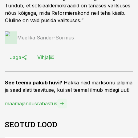
Tundub, et sotsiaaldemokraadid on tänases valitsuses
nõus kõigega, mida Reformierakond neil teha käsib.
Oluline on vaid püsida valitsuses.“
Meelika Sander-Sõrmus
Jaga
Vihja
See teema pakub huvi?
Hakka neid märksõnu jälgima
ja saad alati teavituse, kui sel teemal ilmub midagi uut!
maamajandusrahastus
SEOTUD LOOD