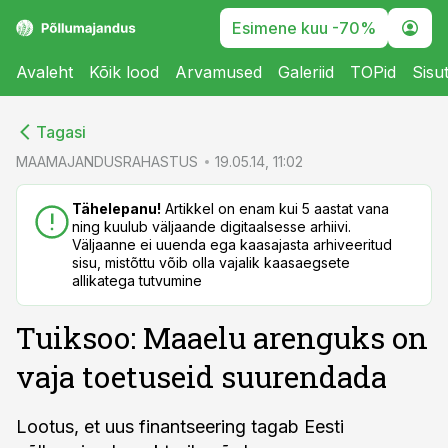
Esimene kuu -70%
Avaleht
Kõik lood
Arvamused
Galeriid
TOPid
Sisu
cebook
cebook
Tagasi
Twitter)
Twitter)
MAAMAJANDUSRAHASTUS
19.05.14, 11:02
kedIn
kedIn
Tähelepanu!
Artikkel on enam kui 5 aastat vana
ning kuulub väljaande digitaalsesse arhiivi.
ail
ail
Väljaanne ei uuenda ega kaasajasta arhiveeritud
sisu, mistõttu võib olla vajalik kaasaegsete
k
k
allikatega tutvumine
Tuiksoo: Maaelu arenguks on
vaja toetuseid suurendada
Lootus, et uus finantseering tagab Eesti