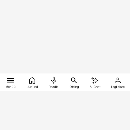
Menüü
Uudised
Raadio
Otsing
AI Chat
Logi sisse
Vana-Lõuna 39/1, 19094 Tallinn
(+372) 667 0111
pollumajandus@pollumajandus.ee