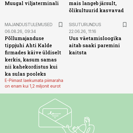
Muugal viljaterminali
mais langeb järsult,
õlikultuurid kasvavad
ST
MAJANDUSTULEMUSED
SISUTURUNDUS
06.08.26, 09:34
22.06.26, 11:16
Põllumajanduse
Uus väetamisloogika
tippjuhi Ahti Kalde
aitab saaki paremini
firmades käive üldiselt
kaitsta
kerkis, kasum samas
nii kahekordistus kui
ka sulas pooleks
E-Piimast laekumata piimaraha
on enam kui 1,2 miljonit eurot