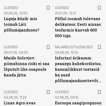
UUDISED
UUDISED
03.08.26, 12:00
31.07.26, 13:21
Lugeja küsib: mis
Põllul roomab tulevane
toimub Läti
delikatess: Eesti ainsas
põllumajanduses?
teofarmis kasvab 600
000 tigu
UUDISED
MAJANDUSTULEMUSED
29.07.26, 09:30
04.08.26, 12:14
Maido Solovjov:
Infortari ärikasum
piimahinna riski ei saa
peaaegu kahekordistus,
lõputult ühe osapoole
kasumlikkust toetasid
kanda jätta
ka uued
põllumajandusettevõtted
UUDISED
UUDISED
04.08.26, 11:23
03.08.26, 09:15
Linas Agro avas
Euroopa saagiprognoos: