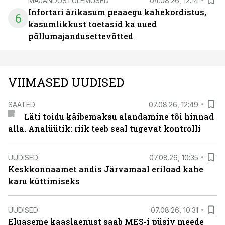
MAJANDUSTULEMUSED
04.08.26, 12:14
Infortari ärikasum peaaegu kahekordistus,
6
kasumlikkust toetasid ka uued
põllumajandusettevõtted
VIIMASED UUDISED
SAATED
07.08.26, 12:49
Läti toidu käibemaksu alandamine tõi hinnad
alla. Analüütik: riik teeb seal tugevat kontrolli
UUDISED
07.08.26, 10:35
Keskkonnaamet andis Järvamaal eriload kahe
karu küttimiseks
UUDISED
07.08.26, 10:31
Eluaseme kaaslaenust saab MES-i püsiv meede