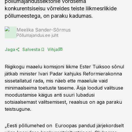
põllumajandussektorile võrdsema
konkurentsiseisu võrreldes teiste liikmesriikide
põllumeestega, on paraku kadumas.
Meelika Sander-Sõrmus
Põllumajandus.ee juht
Jaga
Salvesta
Vihja
Riigikogu maaelu komisjoni liikme Ester Tuiksoo sõnul
jätkab minister Ivari Padar kahjuks Reformierakonna
sissetallatud rada, mis näeb ette maaelule vaid
minimaalseima toetuste taseme. Äsja loodud valitsuse
moodustamise käigus anti suuri lubadusi
sotsiaalsemast valitsemisest, reaalsus on aga paraku
teistsugune.
„Eesti põllumehed on Euroopas pandud järjekordselt