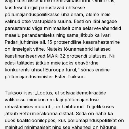
väga keerulisse konkurentsisituatsiooni. Olukorras,
kus teised riigid panustavad ühtsesse
põllumajanduspoliitikasse üha enam, oleme meie
valinud otse vastupidise suuna. Eesti on läbi aegade
panustanud väga minimaalselt oma eelarvevahendeid
maaelu parandamiseks ning sama jätkub ka Ivari
Padari juhtimise all. 15 protsendiline kaasrahastamine
on ilmselgelt vähe. Näiteks lõunanaabrid lätlased
kaasfinantseerivad MAKi 32 protsendi ulatuses. Nii
edasi talitades jätkub meie jaoks ebavõrdne
konkurents ühisel Euroopa turul,“ sõnas endine
põllumajandusminister Ester Tuiksoo.
Tuiksoo lisas: „Lootus, et sotsiaaldemokraatide
valitsusse minekuga midagi põllumajanduse
rahastamises muutub, on haihtunud. Tegelikkuses
jätkub Reformierakonna diktaat. Seda on näha ka
uues koalitsioonileppes, kus põllumajanduspoliitikat on
mainitud minimaalselt ning see vähenegi on hägune.