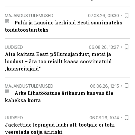
MAJANDUSTULEMUSED
07.08.26, 09:30
Puhk ja Lausing kerkisid Eesti suurimateks
toidutöösturiteks
UUDISED
06.08.26, 13:27
Aita kaitsta Eesti põllumajandust, metsi ja
loodust – ära too reisilt kaasa soovimatuid
„kaasreisijaid“
MAJANDUSTULEMUSED
06.08.26, 12:15
Arke Lihatööstuse ärikasum kasvas üle
kaheksa korra
UUDISED
06.08.26, 10:14
Jaekettide lepingud luubi all: tootjale ei tohi
veeretada ostja äririski