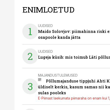
ENIMLOETUD
UUDISED
1
Maido Solovjov: piimahinna riski ei
osapoole kanda jätta
UUDISED
2
Lugeja küsib: mis toimub Läti põll
MAJANDUSTULEMUSED
Põllumajanduse tippjuhi Ahti K
3
üldiselt kerkis, kasum samas nii k
sulas pooleks
E-Piimast laekumata piimaraha on enam kui 1,2