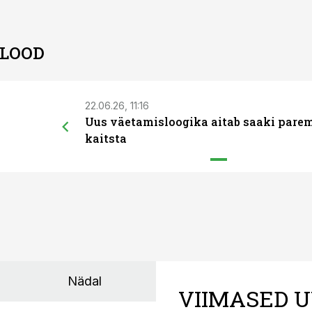
 LOOD
22.06.26, 11:16
Uus väetamisloogika aitab saaki pare
kaitsta
Nädal
VIIMASED U