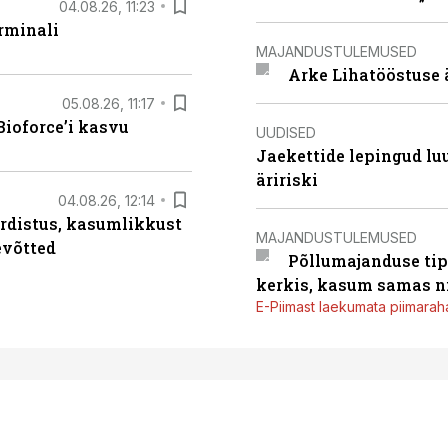
04.08.26, 11:23
rminali
MAJANDUSTULEMUSED
Arke Lihatööstuse 
05.08.26, 11:17
ioforce’i kasvu
UUDISED
Jaekettide lepingud luub
äririski
04.08.26, 12:14
rdistus, kasumlikkust
MAJANDUSTULEMUSED
evõtted
Põllumajanduse tip
kerkis, kasum samas ni
E-Piimast laekumata piimaraha