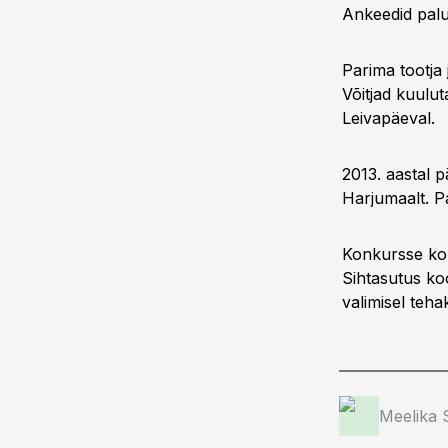
Ankeedid pal
Parima tootja 
Võitjad kuulu
Leivapäeval.
2013. aastal p
Harjumaalt. P
Konkursse kor
Sihtasutus k
valimisel teha
Meelika