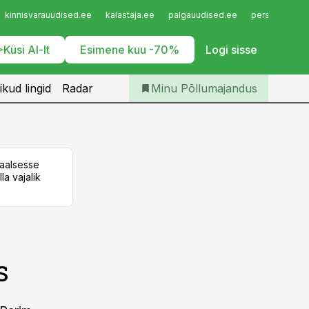
Iseteenindus
kinnisvarauudised.ee
kalastaja.ee
palgauudised.ee
personaliuudi
Telli Põllumajandus
Küsi AI-lt
Esimene kuu -70%
Logi sisse
ikud lingid
Radar
Minu Põllumajandus
taalsesse
la vajalik
s