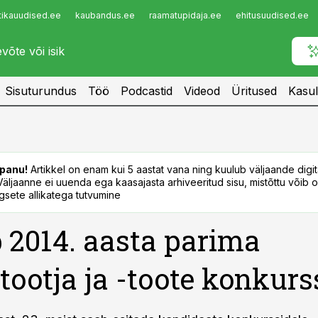
tikauudised.ee
kaubandus.ee
raamatupidaja.ee
ehitusuudised.ee
Infopank
Radar
Sisuturundus
Töö
Podcastid
Videod
Üritused
Kasul
panu!
Artikkel on enam kui 5 aastat vana ning kuulub väljaande digi
. Väljaanne ei uuenda ega kaasajasta arhiveeritud sisu, mistõttu võib ol
sete allikatega tutvumine
 2014. aasta parima
ootja ja -toote konkurs