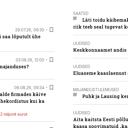
SAATED
Läti toidu käibema
riik teeb seal tugevat k
29.07.26, 09:30
 saa lõputult ühe
UUDISED
Keskkonnaamet andis J
03.08.26, 12:00
umajanduses?
UUDISED
Eluaseme kaaslaenust 
06.08.26, 09:34
MAJANDUSTULEMUSED
alde firmades käive
Puhk ja Lausing ke
ahekordistus kui ka
UUDISED
 miljonit eurot
Aita kaitsta Eesti põllu
kaasa soovimatuid „kaa