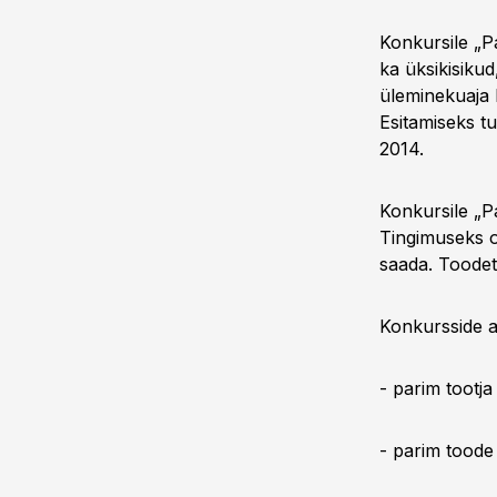
Konkursile „P
ka üksikisiku
üleminekuaja 
Esitamiseks tu
2014.
Konkursile „P
Tingimuseks o
saada. Toodet
Konkursside a
- parim tootja
- parim toode 