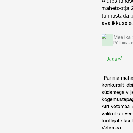
Alates tänas
mahetootja 
tunnustada p
avalikkusele.
Meelika
Põllumaja
Jaga
„Parima mahet
konkursilt lä
südamega vilj
kogemustepaga
Airi Vetemaa 
valikul on vee
töötlejate kui
Vetemaa.