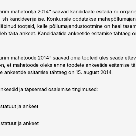
arim mahetootja 2014“ saavad kandidaate esitada nii organis
d, sh kandideerija ise. Konkursile oodatakse mahepõllumaja
läbinud tootjaid, kelle põllumajandustootmine on heal tasem
leb täita ankeet. Kandidaatide ankeetide esitamise tähtaeg o
arim mahetoode 2014“ saavad oma tooteid üles seada ettevõ
n, et mahetoode oleks enne toodete ankeetide esitamise tä
e ankeetide esitamise tähtaeg on 15. august 2014.
nkeedid ja täpsemad osalemise tingimused:
 statuut ja ankeet
statuut ja ankeet