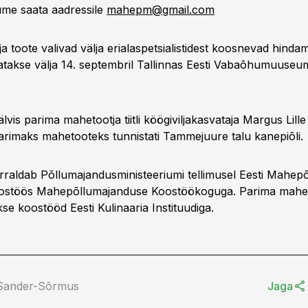
ume saata aadressile
mahepm@gmail.com
ja toote valivad välja erialaspetsialistidest koosnevad hinda
tatakse välja 14. septembril Tallinnas Eesti Vabaõhumuuseu
älvis parima mahetootja tiitli köögiviljakasvataja Margus Lille
arimaks mahetooteks tunnistati Tammejuure talu kanepiõli.
raldab Põllumajandusministeeriumi tellimusel Eesti Mahep
oostöös Mahepõllumajanduse Koostöökoguga. Parima mahe
kse koostööd Eesti Kulinaaria Instituudiga.
 Sander-Sõrmus
Jaga