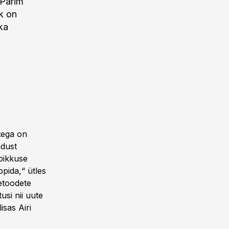
„Parim
k on
ka
tega on
ndust
pikkuse
pida,“ ütles
etoodete
usi nii uute
isas Airi