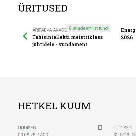
ÜRITUSED
8 akadeemilist tundi
Energ
ÄRIPÄEVA AKADEEMIA
Tehisintellekti meistriklass
2026
juhtidele - vundament
HETKEL KUUM
UUDISED
UUDISED
03.08.26, 12:00
31.07.26, 13