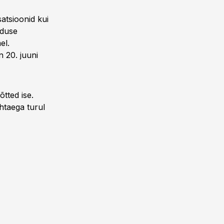
atsioonid kui
nduse
el.
n 20. juuni
tted ise.
htaega turul