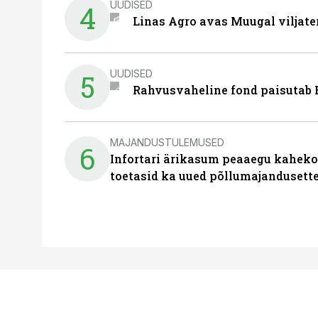
UUDISED
4
Linas Agro avas Muugal viljate
UUDISED
5
Rahvusvaheline fond paisutab B
MAJANDUSTULEMUSED
6
Infortari ärikasum peaaegu kaheko
toetasid ka uued põllumajandusett