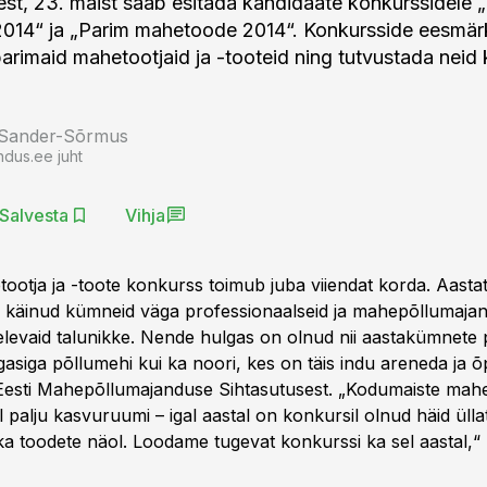
est, 23. maist saab esitada kandidaate konkurssidele 
2014“ ja „Parim mahetoode 2014“. Konkursside eesmär
arimaid mahetootjaid ja -tooteid ning tutvustada neid 
 Sander-Sõrmus
ndus.ee juht
Salvesta
Vihja
ootja ja -toote konkurss toimub juba viiendat korda. Aasta
bi käinud kümneid väga professionaalseid ja mahepõllumaja
elevaid talunikke. Nende hulgas on olnud nii aastakümnete 
siga põllumehi kui ka noori, kes on täis indu areneda ja õp
Eesti Mahepõllumajanduse Sihtasutusest. „Kodumaiste mah
l palju kasvuruumi – igal aastal on konkursil olnud häid üllat
 ka toodete näol. Loodame tugevat konkurssi ka sel aastal,“ l