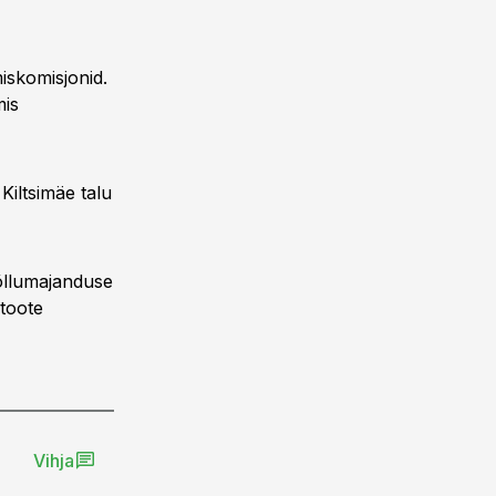
miskomisjonid.
mis
 Kiltsimäe talu
õllumajanduse
toote
Vihja