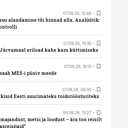
07.08.26, 12:49
ksu alandamine tõi hinnad alla. Analüütik:
ontrolli
07.08.26, 10:35
ärvamaal eriload kahe karu küttimiseks
07.08.26, 10:31
saab MES-i püsiv meede
07.08.26, 09:30
rkisid Eesti suurimateks toidutöösturiteks
06.08.26, 13:27
majandust, metsi ja loodust – ära too reisilt
sreisijaid“