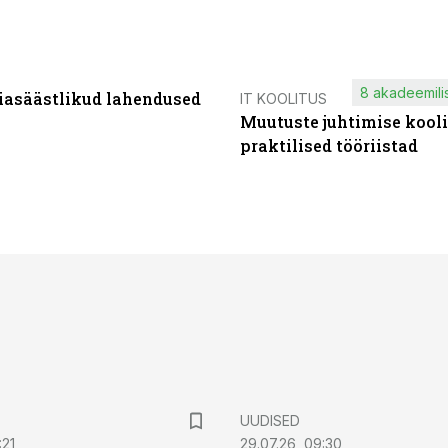
8 akadeemilis
iasäästlikud lahendused
IT KOOLITUS
Muutuste juhtimise kooli
praktilised tööriistad
UUDISED
:21
29.07.26, 09:30