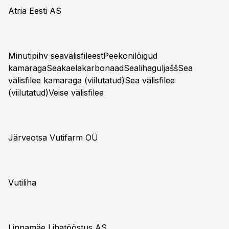
Atria Eesti AS
Minutipihv seavälisfileestPeekonilõigud
kamaragaSeakaelakarbonaadSealihaguljaššSea
välisfilee kamaraga (viilutatud)Sea välisfilee
(viilutatud)Veise välisfilee
Järveotsa Vutifarm OÜ
Vutiliha
Linnamäe Lihatööstus AS