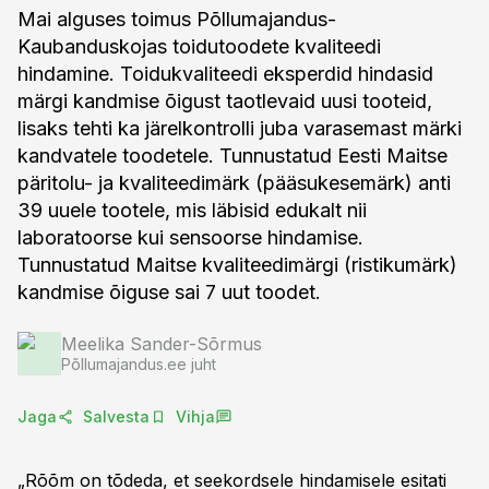
Mai alguses toimus Põllumajandus-
Kaubanduskojas toidutoodete kvaliteedi
hindamine. Toidukvaliteedi eksperdid hindasid
märgi kandmise õigust taotlevaid uusi tooteid,
lisaks tehti ka järelkontrolli juba varasemast märki
kandvatele toodetele. Tunnustatud Eesti Maitse
päritolu- ja kvaliteedimärk (pääsukesemärk) anti
39 uuele tootele, mis läbisid edukalt nii
laboratoorse kui sensoorse hindamise.
Tunnustatud Maitse kvaliteedimärgi (ristikumärk)
kandmise õiguse sai 7 uut toodet.
Meelika Sander-Sõrmus
Põllumajandus.ee juht
Jaga
Salvesta
Vihja
„Rõõm on tõdeda, et seekordsele hindamisele esitati