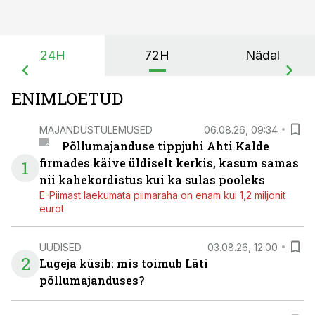
24H
72H
Nädal
ENIMLOETUD
MAJANDUSTULEMUSED
06.08.26, 09:34
Põllumajanduse tippjuhi Ahti Kalde
firmades käive üldiselt kerkis, kasum samas
1
nii kahekordistus kui ka sulas pooleks
E-Piimast laekumata piimaraha on enam kui 1,2 miljonit
eurot
UUDISED
03.08.26, 12:00
2
Lugeja küsib: mis toimub Läti
põllumajanduses?