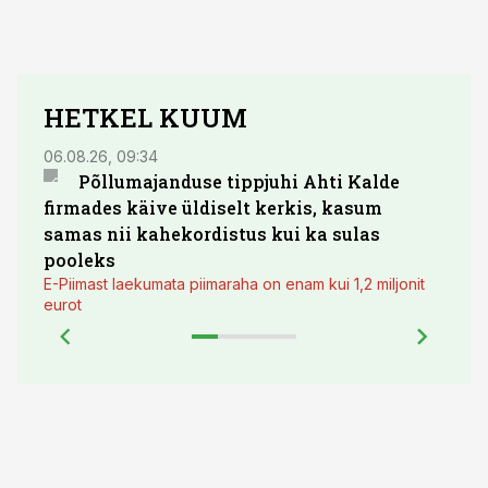
HETKEL KUUM
06.08.26, 09:34
03.08.
Põllumajanduse tippjuhi Ahti Kalde
Luge
firmades käive üldiselt kerkis, kasum
põll
samas nii kahekordistus kui ka sulas
pooleks
E-Piimast laekumata piimaraha on enam kui 1,2 miljonit
eurot