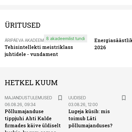
ÜRITUSED
8 akadeemilist tundi
Energiasäästli
ÄRIPÄEVA AKADEEMIA
Tehisintellekti meistriklass
2026
juhtidele - vundament
HETKEL KUUM
MAJANDUSTULEMUSED
UUDISED
06.08.26, 09:34
03.08.26, 12:00
Põllumajanduse
Lugeja küsib: mis
tippjuhi Ahti Kalde
toimub Läti
firmades käive üldiselt
põllumajanduses?