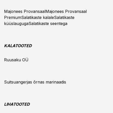
Majonees ProvansaalMajonees Provansaal
PremiumSalatikaste kalaleSalatikaste
küüslaugugaSalatikaste seentega
KALATOOTED
Ruusaku OÜ
Suitsuangerjas õrnas marinaadis
LIHATOOTED