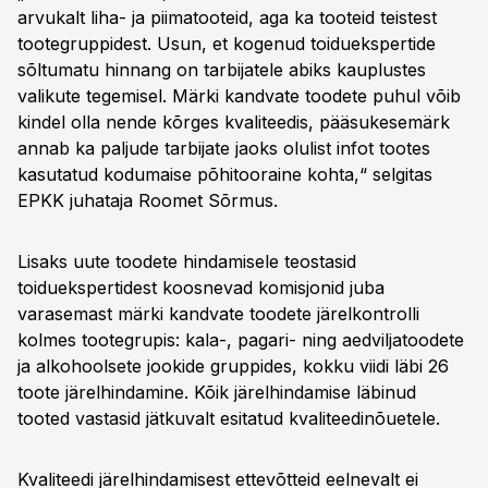
arvukalt liha- ja piimatooteid, aga ka tooteid teistest
tootegruppidest. Usun, et kogenud toiduekspertide
sõltumatu hinnang on tarbijatele abiks kauplustes
valikute tegemisel. Märki kandvate toodete puhul võib
kindel olla nende kõrges kvaliteedis, pääsukesemärk
annab ka paljude tarbijate jaoks olulist infot tootes
kasutatud kodumaise põhitooraine kohta,“ selgitas
EPKK juhataja Roomet Sõrmus.
Lisaks uute toodete hindamisele teostasid
toiduekspertidest koosnevad komisjonid juba
varasemast märki kandvate toodete järelkontrolli
kolmes tootegrupis: kala-, pagari- ning aedviljatoodete
ja alkohoolsete jookide gruppides, kokku viidi läbi 26
toote järelhindamine. Kõik järelhindamise läbinud
tooted vastasid jätkuvalt esitatud kvaliteedinõuetele.
Kvaliteedi järelhindamisest ettevõtteid eelnevalt ei