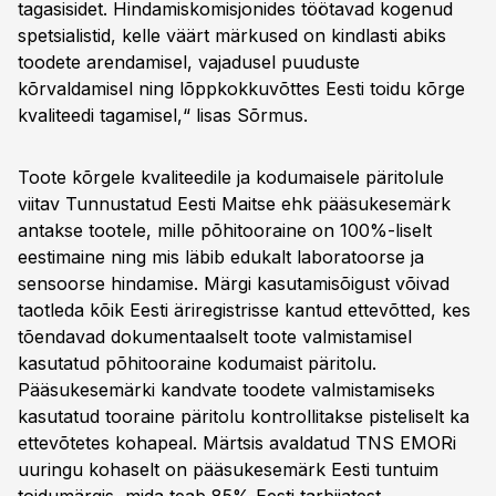
tagasisidet. Hindamiskomisjonides töötavad kogenud
spetsialistid, kelle väärt märkused on kindlasti abiks
toodete arendamisel, vajadusel puuduste
kõrvaldamisel ning lõppkokkuvõttes Eesti toidu kõrge
kvaliteedi tagamisel,“ lisas Sõrmus.
Toote kõrgele kvaliteedile ja kodumaisele päritolule
viitav Tunnustatud Eesti Maitse ehk pääsukesemärk
antakse tootele, mille põhitooraine on 100%-liselt
eestimaine ning mis läbib edukalt laboratoorse ja
sensoorse hindamise. Märgi kasutamisõigust võivad
taotleda kõik Eesti äriregistrisse kantud ettevõtted, kes
tõendavad dokumentaalselt toote valmistamisel
kasutatud põhitooraine kodumaist päritolu.
Pääsukesemärki kandvate toodete valmistamiseks
kasutatud tooraine päritolu kontrollitakse pisteliselt ka
ettevõtetes kohapeal. Märtsis avaldatud TNS EMORi
uuringu kohaselt on pääsukesemärk Eesti tuntuim