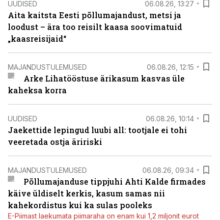
UUDISED
06.08.26, 13:27
Aita kaitsta Eesti põllumajandust, metsi ja
loodust – ära too reisilt kaasa soovimatuid
„kaasreisijaid“
MAJANDUSTULEMUSED
06.08.26, 12:15
Arke Lihatööstuse ärikasum kasvas üle
kaheksa korra
UUDISED
06.08.26, 10:14
Jaekettide lepingud luubi all: tootjale ei tohi
veeretada ostja äririski
MAJANDUSTULEMUSED
06.08.26, 09:34
Põllumajanduse tippjuhi Ahti Kalde firmades
käive üldiselt kerkis, kasum samas nii
kahekordistus kui ka sulas pooleks
E-Piimast laekumata piimaraha on enam kui 1,2 miljonit eurot