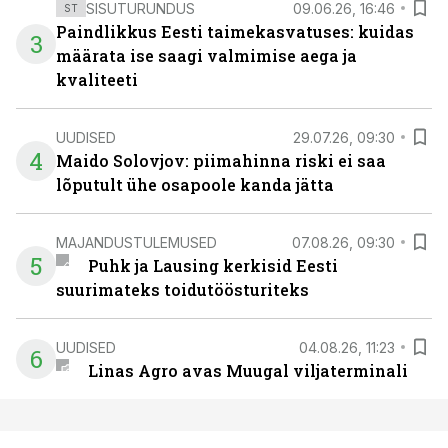
SISUTURUNDUS
09.06.26, 16:46
ST
Paindlikkus Eesti taimekasvatuses: kuidas
3
määrata ise saagi valmimise aega ja
kvaliteeti
UUDISED
29.07.26, 09:30
4
Maido Solovjov: piimahinna riski ei saa
lõputult ühe osapoole kanda jätta
MAJANDUSTULEMUSED
07.08.26, 09:30
5
Puhk ja Lausing kerkisid Eesti
suurimateks toidutöösturiteks
UUDISED
04.08.26, 11:23
6
Linas Agro avas Muugal viljaterminali