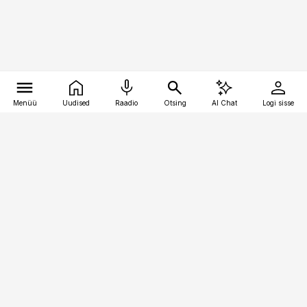
Menüü
Uudised
Raadio
Otsing
AI Chat
Logi sisse
Vana-Lõuna 39/1, 19094 Tallinn
(+372) 667 0111
pollumajandus@pollumajandus.ee
Telli
Reklaam
Firmast
Sisu kasutamisõigused
Ajakirjaniku