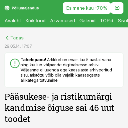
Esimene kuu -70%
Avaleht
Kõik lood
Arvamused
Galeriid
TOPid
Sisu
cebook
cebook
Tagasi
Twitter)
Twitter)
29.05.14, 17:07
kedIn
kedIn
Tähelepanu!
Artikkel on enam kui 5 aastat vana
ning kuulub väljaande digitaalsesse arhiivi.
ail
ail
Väljaanne ei uuenda ega kaasajasta arhiveeritud
sisu, mistõttu võib olla vajalik kaasaegsete
k
k
allikatega tutvumine
Pääsukese- ja ristikumärgi
kandmise õiguse sai 46 uut
toodet