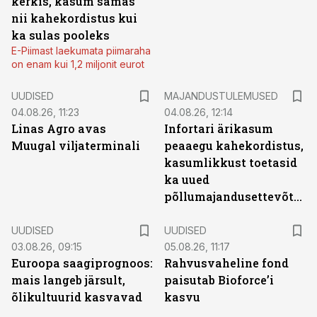
kerkis, kasum samas
nii kahekordistus kui
ka sulas pooleks
E-Piimast laekumata piimaraha
on enam kui 1,2 miljonit eurot
UUDISED
MAJANDUSTULEMUSED
04.08.26, 11:23
04.08.26, 12:14
Linas Agro avas
Infortari ärikasum
Muugal viljaterminali
peaaegu kahekordistus,
kasumlikkust toetasid
ka uued
põllumajandusettevõtted
UUDISED
UUDISED
03.08.26, 09:15
05.08.26, 11:17
Euroopa saagiprognoos:
Rahvusvaheline fond
mais langeb järsult,
paisutab Bioforce’i
õlikultuurid kasvavad
kasvu