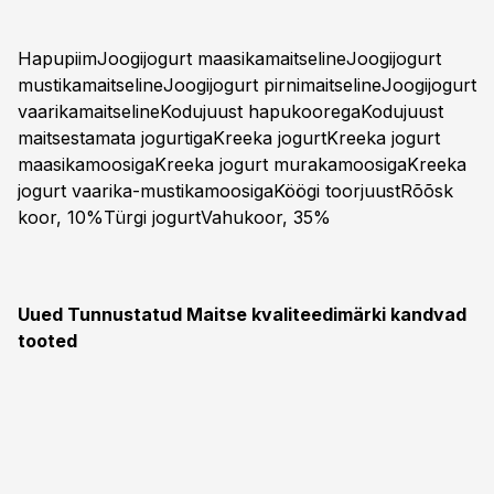
HapupiimJoogijogurt maasikamaitselineJoogijogurt
mustikamaitselineJoogijogurt pirnimaitselineJoogijogurt
vaarikamaitselineKodujuust hapukooregaKodujuust
maitsestamata jogurtigaKreeka jogurtKreeka jogurt
maasikamoosigaKreeka jogurt murakamoosigaKreeka
jogurt vaarika-mustikamoosigaKöögi toorjuustRõõsk
koor, 10%Türgi jogurtVahukoor, 35%
Uued Tunnustatud Maitse kvaliteedimärki kandvad
tooted