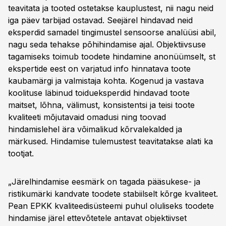
teavitata ja tooted ostetakse kauplustest, nii nagu neid
iga päev tarbijad ostavad. Seejärel hindavad neid
eksperdid samadel tingimustel sensoorse analüüsi abil,
nagu seda tehakse põhihindamise ajal. Objektiivsuse
tagamiseks toimub toodete hindamine anonüümselt, st
ekspertide eest on varjatud info hinnatava toote
kaubamärgi ja valmistaja kohta. Kogenud ja vastava
koolituse läbinud toidueksperdid hindavad toote
maitset, lõhna, välimust, konsistentsi ja teisi toote
kvaliteeti mõjutavaid omadusi ning toovad
hindamislehel ära võimalikud kõrvalekalded ja
märkused. Hindamise tulemustest teavitatakse alati ka
tootjat.
„Järelhindamise eesmärk on tagada pääsukese- ja
ristikumärki kandvate toodete stabiilselt kõrge kvaliteet.
Pean EPKK kvaliteedisüsteemi puhul oluliseks toodete
hindamise järel ettevõtetele antavat objektiivset