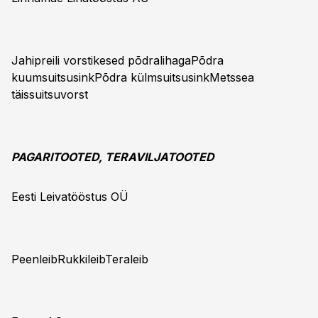
Jahipreili vorstikesed põdralihagaPõdra
kuumsuitsusinkPõdra külmsuitsusinkMetssea
täissuitsuvorst
PAGARITOOTED, TERAVILJATOOTED
Eesti Leivatööstus OÜ
PeenleibRukkileibTeraleib