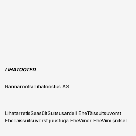
LIHATOOTED
Rannarootsi Lihatööstus AS
LihatarretisSeasültSuitsusardell EheTäissuitsuvorst
EheTäissuitsuvorst juustuga EheViiner EheViini šnitsel