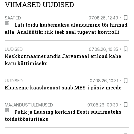
VIIMASED UUDISED
SAATED
07.08.26, 12:49
Läti toidu käibemaksu alandamine tõi hinnad
alla. Analüütik: riik teeb seal tugevat kontrolli
UUDISED
07.08.26, 10:35
Keskkonnaamet andis Järvamaal eriload kahe
karu küttimiseks
UUDISED
07.08.26, 10:31
Eluaseme kaaslaenust saab MES-i püsiv meede
MAJANDUSTULEMUSED
07.08.26, 09:30
Puhk ja Lausing kerkisid Eesti suurimateks
toidutöösturiteks