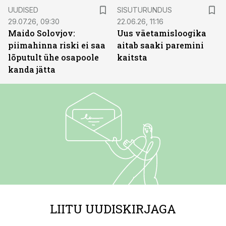
ST
UUDISED
SISUTURUNDUS
29.07.26, 09:30
22.06.26, 11:16
Maido Solovjov:
Uus väetamisloogika
piimahinna riski ei saa
aitab saaki paremini
lõputult ühe osapoole
kaitsta
kanda jätta
LIITU UUDISKIRJAGA