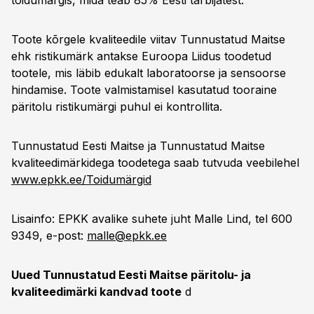
toidumärgis, mida teab 85% Eesti tarbijatest.
Toote kõrgele kvaliteedile viitav Tunnustatud Maitse
ehk ristikumärk antakse Euroopa Liidus toodetud
tootele, mis läbib edukalt laboratoorse ja sensoorse
hindamise. Toote valmistamisel kasutatud tooraine
päritolu ristikumärgi puhul ei kontrollita.
Tunnustatud Eesti Maitse ja Tunnustatud Maitse
kvaliteedimärkidega toodetega saab tutvuda veebilehel
www.epkk.ee/Toidumärgid
Lisainfo: EPKK avalike suhete juht Malle Lind, tel 600
9349, e-post:
malle@epkk.ee
Uued Tunnustatud Eesti Maitse päritolu- ja
kvaliteedimärki kandvad toote
d