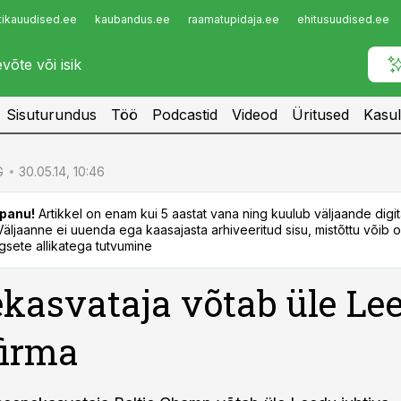
tikauudised.ee
kaubandus.ee
raamatupidaja.ee
ehitusuudised.ee
Infopank
Radar
Sisuturundus
Töö
Podcastid
Videod
Üritused
Kasul
G
30.05.14, 10:46
panu!
Artikkel on enam kui 5 aastat vana ning kuulub väljaande digi
. Väljaanne ei uuenda ega kaasajasta arhiveeritud sisu, mistõttu võib ol
sete allikatega tutvumine
kasvataja võtab üle Le
firma