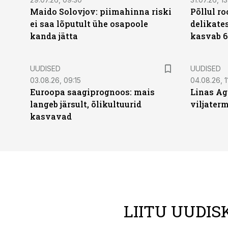
Maido Solovjov: piimahinna riski
Põllul r
ei saa lõputult ühe osapoole
delikates
kanda jätta
kasvab 6
UUDISED
UUDISED
03.08.26, 09:15
04.08.26, 1
Euroopa saagiprognoos: mais
Linas Ag
langeb järsult, õlikultuurid
viljaterm
kasvavad
LIITU UUDIS