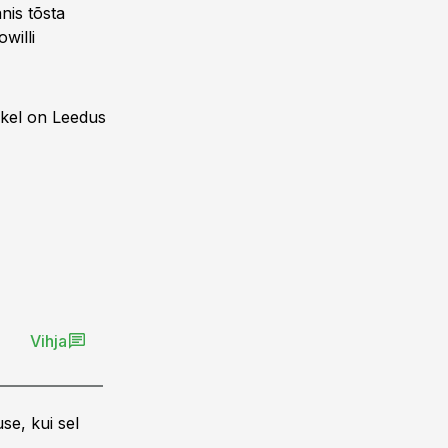
nis tõsta
willi
 kel on Leedus
Vihja
se, kui sel