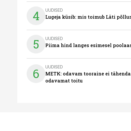
UUDISED
4
Lugeja küsib: mis toimub Läti põll
UUDISED
5
Piima hind langes esimesel poolaast
UUDISED
6
METK: odavam tooraine ei tähenda
odavamat toitu