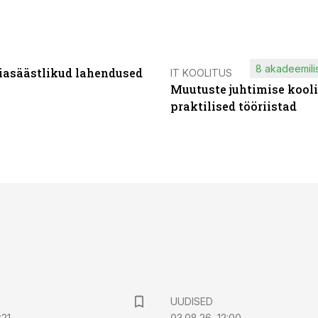
8 akadeemilis
iasäästlikud lahendused
IT KOOLITUS
Muutuste juhtimise kooli
praktilised tööriistad
UUDISED
:21
03.08.26, 12:00