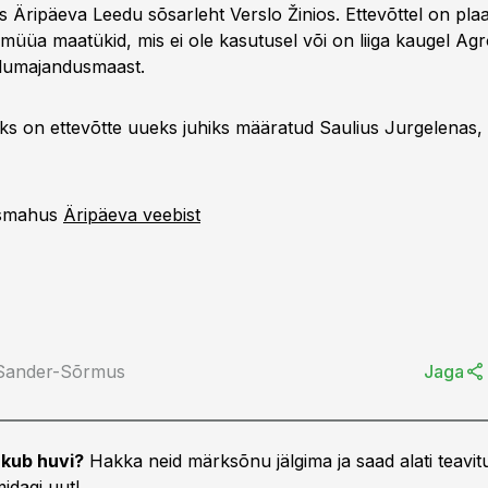
s Äripäeva Leedu sõsarleht Verslo Žinios. Ettevõttel on plaa
a müüa maatükid, mis ei ole kasutusel või on liiga kaugel Agro
llumajandusmaast.
ijaks on ettevõtte uueks juhiks määratud Saulius Jurgelenas,
äismahus
Äripäeva veebist
 Sander-Sõrmus
Jaga
kub huvi?
Hakka neid märksõnu jälgima ja saad alati teavitu
idagi uut!