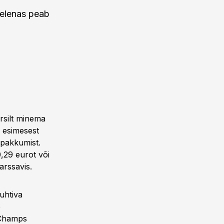
gelenas peab
rsilt minema
i esimesest
upakkumist.
,29 eurot või
Varssavis.
uhtiva
b
 Champs