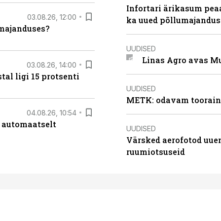
Infortari ärikasum pea
03.08.26, 12:00
ka uued põllumajandus
umajanduses?
UUDISED
Linas Agro avas Mu
03.08.26, 14:00
al ligi 15 protsenti
UUDISED
METK: odavam tooraine
04.08.26, 10:54
 automaatselt
UUDISED
Värsked aerofotod uuen
ruumiotsuseid