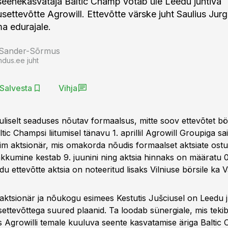
 seenekasvataja Baltic Champ võtab üle Leedu juhtiva
settevõtte Agrowill. Ettevõtte värske juht Saulius Jur
a edurajale.
 Sander-Sõrmus
ndus.ee juht
Salvesta
Vihja
suliselt seaduses nõutav formaalsus, mitte soov ettevõtet bö
altic Champsi liitumisel tänavu 1. aprillil Agrowill Groupiga sa
rim aktsionär, mis omakorda nõudis formaalset aktsiate ost
akkumine kestab 9. juunini ning aktsia hinnaks on määratu 0
eedu ettevõtte aktsia on noteeritud lisaks Vilniuse börsile ka 
raktsionär ja nõukogu esimees Kestutis Jušciusel on Leedu j
ettevõttega suured plaanid. Ta loodab sünergiale, mis teki
 Agrowilli temale kuuluva seente kasvatamise äriga Baltic