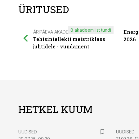
ÜRITUSED
8 akadeemilist tundi
Energ
ÄRIPÄEVA AKADEEMIA
Tehisintellekti meistriklass
2026
juhtidele - vundament
HETKEL KUUM
UUDISED
UUDISED
29.07.26, 09:30
31.07.26, 13