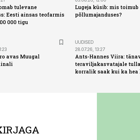
oomab tulevane
Lugeja küsib: mis toimub 
s: Eesti ainsas teofarmis
põllumajanduses?
00 000 tigu
UUDISED
1:23
28.07.26, 13:27
ro avas Muugal
Ants-Hannes Viira: täna
inali
teraviljakasvatajale tulla
korralik saak kui ka hea
KIRJAGA