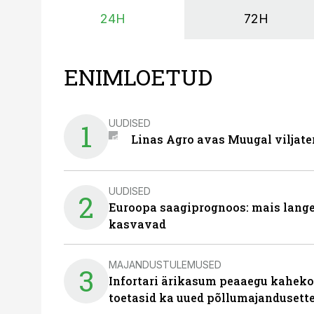
24H
72H
ENIMLOETUD
UUDISED
1
Linas Agro avas Muugal viljate
UUDISED
2
Euroopa saagiprognoos: mais langeb 
kasvavad
MAJANDUSTULEMUSED
3
Infortari ärikasum peaaegu kaheko
toetasid ka uued põllumajandusett