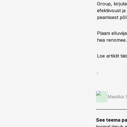
Group, kirjuta
efektiivsust j
peamisest põ
Plaani elluvi
hea renomee.
Loe artiklit t
.
Meelika
See teema pa
teemal ilmub m