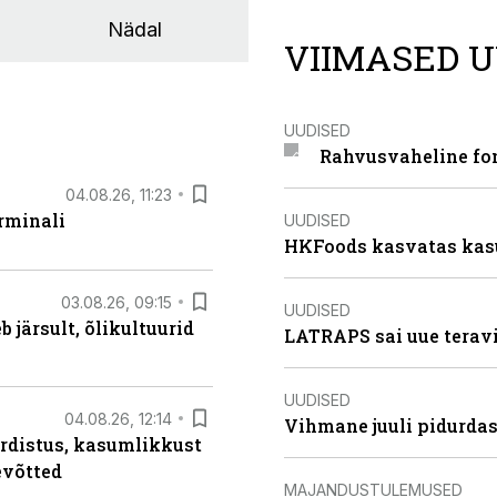
Nädal
VIIMASED U
UUDISED
Rahvusvaheline fon
04.08.26, 11:23
rminali
UUDISED
HKFoods kasvatas kas
03.08.26, 09:15
UUDISED
järsult, õlikultuurid
LATRAPS sai uue teravi
UUDISED
04.08.26, 12:14
Vihmane juuli pidurdas
rdistus, kasumlikkust
evõtted
MAJANDUSTULEMUSED