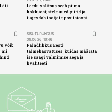
Läti
Leedu valitsus seab piima
kokkuostjatele uued piirid ja
tugevdab tootjate positsiooni
ST
SISUTURUNDUS
09.06.26, 16:46
vu võib
Paindlikkus Eesti
 nii
taimekasvatuses: kuidas määrata
 hind
ise saagi valmimise aega ja
kvaliteeti