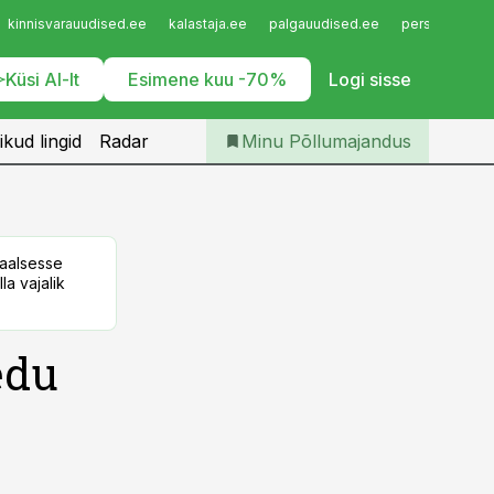
Iseteenindus
kinnisvarauudised.ee
kalastaja.ee
palgauudised.ee
personaliuudi
Telli Põllumajandus
Küsi AI-lt
Esimene kuu -70%
Logi sisse
ikud lingid
Radar
Minu Põllumajandus
taalsesse
la vajalik
edu