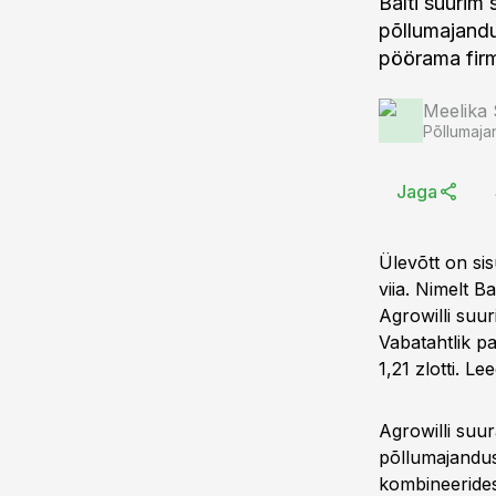
Balti suurim
põllumajandu
pöörama firm
Meelika
Põllumaja
Jaga
Ülevõtt on si
viia. Nimelt B
Agrowilli suu
Vabatahtlik p
1,21 zlotti. L
Agrowilli suu
põllumajandus
kombineerides