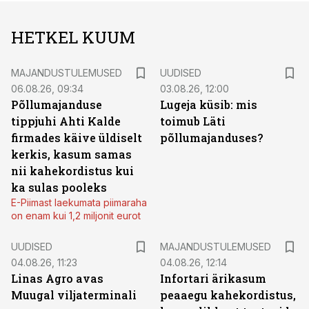
HETKEL KUUM
MAJANDUSTULEMUSED
UUDISED
06.08.26, 09:34
03.08.26, 12:00
Põllumajanduse
Lugeja küsib: mis
tippjuhi Ahti Kalde
toimub Läti
firmades käive üldiselt
põllumajanduses?
kerkis, kasum samas
nii kahekordistus kui
ka sulas pooleks
E-Piimast laekumata piimaraha
on enam kui 1,2 miljonit eurot
UUDISED
MAJANDUSTULEMUSED
04.08.26, 11:23
04.08.26, 12:14
Linas Agro avas
Infortari ärikasum
Muugal viljaterminali
peaaegu kahekordistus,