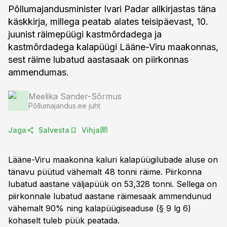
Põllumajandusminister Ivari Padar allkirjastas täna
käskkirja, millega peatab alates teisipäevast, 10.
juunist räimepüügi kastmõrdadega ja
kastmõrdadega kalapüügi Lääne-Viru maakonnas,
sest räime lubatud aastasaak on piirkonnas
ammendumas.
Meelika Sander-Sõrmus
Põllumajandus.ee juht
Jaga
Salvesta
Vihja
Lääne-Viru maakonna kaluri kalapüügilubade aluse on
tänavu püütud vähemalt 48 tonni räime. Piirkonna
lubatud aastane väljapüük on 53,328 tonni. Sellega on
piirkonnale lubatud aastane räimesaak ammendunud
vähemalt 90% ning kalapüügiseaduse (§ 9 lg 6)
kohaselt tuleb püük peatada.