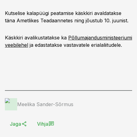
Kutselise kalapüügi peatamise käskkiri avaldatakse
täna Ametlikes Teadaannetes ning jõustub 10. juunist.
Käskkiri avalikustatakse ka
Põllumajandusministeeriumi
veebilehel
ja edastatakse vastavatele erialaliitudele.
Meelika Sander-Sõrmus
Jaga
Vihja