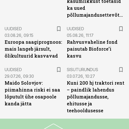
kasumlikkust toetasid
ka uued
põllumajandusettevõtted
UUDISED
UUDISED
03.08.26, 09:15
05.08.26, 11:17
Euroopa saagiprognoos:
Rahvusvaheline fond
mais langeb järsult,
paisutab Bioforce’i
õlikultuurid kasvavad
kasvu
ST
UUDISED
SISUTURUNDUS
29.07.26, 09:30
03.07.26, 10:27
Maido Solovjov:
Kuni 200 hj traktori rent
piimahinna riski ei saa
– paindlik lahendus
lõputult ühe osapoole
põllumajandusse,
kanda jätta
ehitusse ja
teehooldusesse