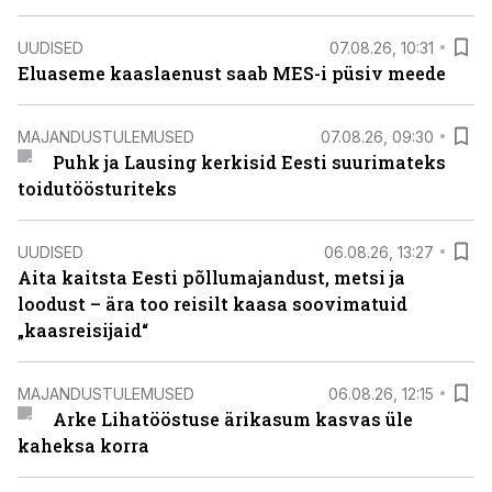
UUDISED
07.08.26, 10:31
Eluaseme kaaslaenust saab MES-i püsiv meede
MAJANDUSTULEMUSED
07.08.26, 09:30
Puhk ja Lausing kerkisid Eesti suurimateks
toidutöösturiteks
UUDISED
06.08.26, 13:27
Aita kaitsta Eesti põllumajandust, metsi ja
loodust – ära too reisilt kaasa soovimatuid
„kaasreisijaid“
MAJANDUSTULEMUSED
06.08.26, 12:15
Arke Lihatööstuse ärikasum kasvas üle
kaheksa korra