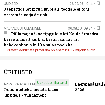
UUDISED
06.08.26, 10:14
Jaekettide lepingud luubi all: tootjale ei tohi
veeretada ostja äririski
MAJANDUSTULEMUSED
06.08.26, 09:34
Põllumajanduse tippjuhi Ahti Kalde firmades
käive üldiselt kerkis, kasum samas nii
kahekordistus kui ka sulas pooleks
E-Piimast laekumata piimaraha on enam kui 1,2 miljonit eurot
ÜRITUSED
8 akadeemilist tundi
Energiasäästli
ÄRIPÄEVA AKADEEMIA
Tehisintellekti meistriklass
2026
juhtidele - vundament