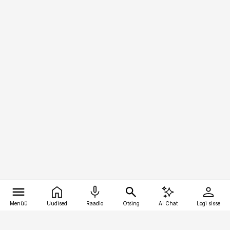
Menüü
Uudised
Raadio
Otsing
AI Chat
Logi sisse