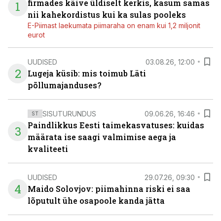
firmades käive üldiselt kerkis, kasum samas
1
nii kahekordistus kui ka sulas pooleks
E-Piimast laekumata piimaraha on enam kui 1,2 miljonit
eurot
UUDISED
03.08.26, 12:00
2
Lugeja küsib: mis toimub Läti
põllumajanduses?
SISUTURUNDUS
09.06.26, 16:46
ST
Paindlikkus Eesti taimekasvatuses: kuidas
3
määrata ise saagi valmimise aega ja
kvaliteeti
UUDISED
29.07.26, 09:30
4
Maido Solovjov: piimahinna riski ei saa
lõputult ühe osapoole kanda jätta