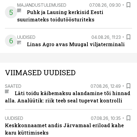
MAJANDUSTULEMUSED
07.08.26, 09:30
5
Puhk ja Lausing kerkisid Eesti
suurimateks toidutöösturiteks
UUDISED
04.08.26, 11:23
6
Linas Agro avas Muugal viljaterminali
VIIMASED UUDISED
SAATED
07.08.26, 12:49
Läti toidu käibemaksu alandamine tõi hinnad
alla. Analüütik: riik teeb seal tugevat kontrolli
UUDISED
07.08.26, 10:35
Keskkonnaamet andis Järvamaal eriload kahe
karu küttimiseks