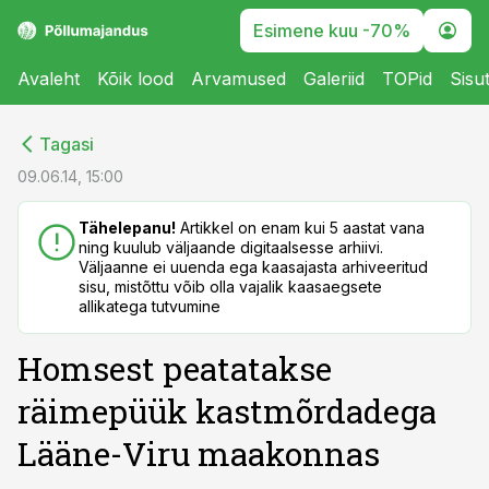
Esimene kuu -70%
Avaleht
Kõik lood
Arvamused
Galeriid
TOPid
Sisu
cebook
cebook
Tagasi
Twitter)
Twitter)
09.06.14, 15:00
kedIn
kedIn
Tähelepanu!
Artikkel on enam kui 5 aastat vana
ning kuulub väljaande digitaalsesse arhiivi.
ail
ail
Väljaanne ei uuenda ega kaasajasta arhiveeritud
sisu, mistõttu võib olla vajalik kaasaegsete
k
k
allikatega tutvumine
Homsest peatatakse
räimepüük kastmõrdadega
Lääne-Viru maakonnas