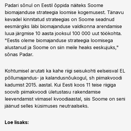
Padari sõnul on Eestil õppida näiteks Soome
biomajanduse strateegia loomise kogemusest. Tänavu
kevadel kinnitatud strateegias on Soome seadnud
eesmärgiks läbi biomajanduse valdkonna arendamise
luua järgmise 10 aasta jooksul 100 000 uut töökohta.
"Eestis oleme biomajanduse strateegia loomisega
alustanud ja Soome on siin meile heaks eeskujuks,"
sõnas Padar.
Kohtumisel arutati ka kahe riigi seisukohti eelseisval EL
põllumajandus- ja kalandusnõukogul, sh piimakvoodi
kadumist 2015. aastal. Kui Eesti koos 11 teise riigiga
soovib piimakvoodi ületustasu rakendamise
leevendamist viimasel kvoodiaastal, siis Soome on seni
jäänud selles küsimuses neutraalseks.
Loe lisaks: