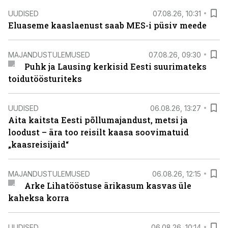
UUDISED
07.08.26, 10:31
Eluaseme kaaslaenust saab MES-i püsiv meede
MAJANDUSTULEMUSED
07.08.26, 09:30
Puhk ja Lausing kerkisid Eesti suurimateks
toidutöösturiteks
UUDISED
06.08.26, 13:27
Aita kaitsta Eesti põllumajandust, metsi ja
loodust – ära too reisilt kaasa soovimatuid
„kaasreisijaid“
MAJANDUSTULEMUSED
06.08.26, 12:15
Arke Lihatööstuse ärikasum kasvas üle
kaheksa korra
UUDISED
06.08.26, 10:14