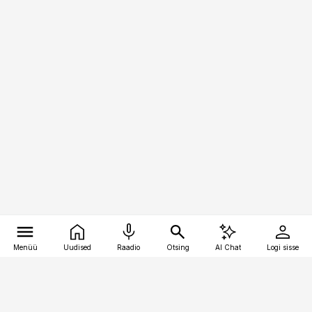
Menüü
Uudised
Raadio
Otsing
AI Chat
Logi sisse
Vana-Lõuna 39/1, 19094 Tallinn