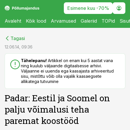
Esimene kuu -70%
Avaleht
Kõik lood
Arvamused
Galeriid
TOPid
Sisu
cebook
cebook
Tagasi
Twitter)
Twitter)
12.06.14, 09:36
kedIn
kedIn
Tähelepanu!
Artikkel on enam kui 5 aastat vana
ning kuulub väljaande digitaalsesse arhiivi.
ail
ail
Väljaanne ei uuenda ega kaasajasta arhiveeritud
sisu, mistõttu võib olla vajalik kaasaegsete
k
k
allikatega tutvumine
Padar: Eestil ja Soomel on
palju võimalusi teha
paremat koostööd