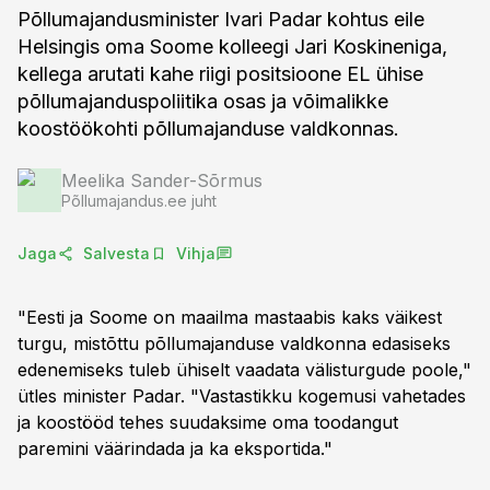
Põllumajandusminister Ivari Padar kohtus eile
Helsingis oma Soome kolleegi Jari Koskineniga,
kellega arutati kahe riigi positsioone EL ühise
põllumajanduspoliitika osas ja võimalikke
koostöökohti põllumajanduse valdkonnas.
Meelika Sander-Sõrmus
Põllumajandus.ee juht
Jaga
Salvesta
Vihja
"Eesti ja Soome on maailma mastaabis kaks väikest
turgu, mistõttu põllumajanduse valdkonna edasiseks
edenemiseks tuleb ühiselt vaadata välisturgude poole,"
ütles minister Padar. "Vastastikku kogemusi vahetades
ja koostööd tehes suudaksime oma toodangut
paremini väärindada ja ka eksportida."