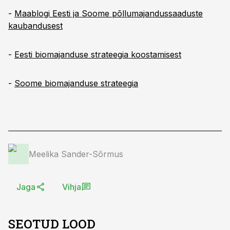
-
Maablogi Eesti ja Soome põllumajandussaaduste
kaubandusest
-
Eesti biomajanduse strateegia koostamisest
-
Soome biomajanduse strateegia
Meelika Sander-Sõrmus
Jaga
Vihja
SEOTUD LOOD