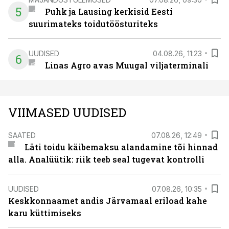
5
Puhk ja Lausing kerkisid Eesti
suurimateks toidutöösturiteks
UUDISED
04.08.26, 11:23
6
Linas Agro avas Muugal viljaterminali
VIIMASED UUDISED
SAATED
07.08.26, 12:49
Läti toidu käibemaksu alandamine tõi hinnad
alla. Analüütik: riik teeb seal tugevat kontrolli
UUDISED
07.08.26, 10:35
Keskkonnaamet andis Järvamaal eriload kahe
karu küttimiseks