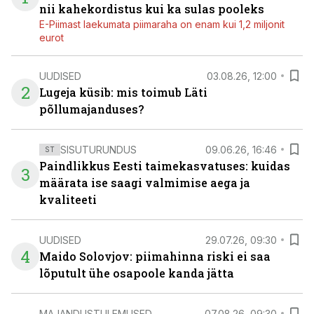
nii kahekordistus kui ka sulas pooleks
E-Piimast laekumata piimaraha on enam kui 1,2 miljonit
eurot
UUDISED
03.08.26, 12:00
2
Lugeja küsib: mis toimub Läti
põllumajanduses?
SISUTURUNDUS
09.06.26, 16:46
ST
Paindlikkus Eesti taimekasvatuses: kuidas
3
määrata ise saagi valmimise aega ja
kvaliteeti
UUDISED
29.07.26, 09:30
4
Maido Solovjov: piimahinna riski ei saa
lõputult ühe osapoole kanda jätta
MAJANDUSTULEMUSED
07.08.26, 09:30