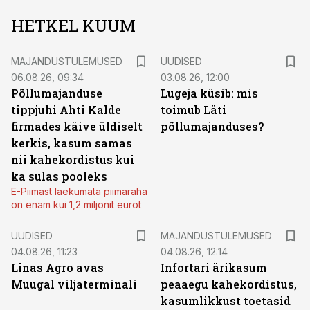
HETKEL KUUM
MAJANDUSTULEMUSED
UUDISED
06.08.26, 09:34
03.08.26, 12:00
Põllumajanduse
Lugeja küsib: mis
tippjuhi Ahti Kalde
toimub Läti
firmades käive üldiselt
põllumajanduses?
kerkis, kasum samas
nii kahekordistus kui
ka sulas pooleks
E-Piimast laekumata piimaraha
on enam kui 1,2 miljonit eurot
UUDISED
MAJANDUSTULEMUSED
04.08.26, 11:23
04.08.26, 12:14
Linas Agro avas
Infortari ärikasum
Muugal viljaterminali
peaaegu kahekordistus,
kasumlikkust toetasid