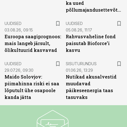
ka uued
põllumajandusettevõtted
UUDISED
UUDISED
03.08.26, 09:15
05.08.26, 11:17
Euroopa saagiprognoos:
Rahvusvaheline fond
mais langeb järsult,
paisutab Bioforce’i
õlikultuurid kasvavad
kasvu
ST
UUDISED
SISUTURUNDUS
29.07.26, 09:30
01.06.26, 13:29
Maido Solovjov:
Nutikad akusalvestid
piimahinna riski ei saa
muudavad
lõputult ühe osapoole
päikeseenergia taas
kanda jätta
tasuvaks