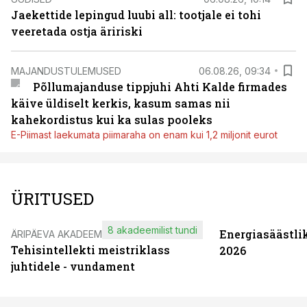
Jaekettide lepingud luubi all: tootjale ei tohi
veeretada ostja äririski
MAJANDUSTULEMUSED
06.08.26, 09:34
Põllumajanduse tippjuhi Ahti Kalde firmades
käive üldiselt kerkis, kasum samas nii
kahekordistus kui ka sulas pooleks
E-Piimast laekumata piimaraha on enam kui 1,2 miljonit eurot
ÜRITUSED
8 akadeemilist tundi
Energiasäästli
ÄRIPÄEVA AKADEEMIA
Tehisintellekti meistriklass
2026
juhtidele - vundament