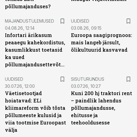
põllumajanduses?
MAJANDUSTULEMUSED
UUDISED
04.08.26, 12:14
03.08.26, 09:15
Infortari ärikasum
Euroopa saagiprognoos:
peaaegu kahekordistus,
mais langeb järsult,
kasumlikkust toetasid
õlikultuurid kasvavad
ka uued
põllumajandusettevõtted
ST
UUDISED
SISUTURUNDUS
30.07.26, 12:00
03.07.26, 10:27
Väetisetootjad
Kuni 200 hj traktori rent
hoiatavad: ELi
– paindlik lahendus
kliimareform võib tõsta
põllumajandusse,
põllumeeste kulusid ja
ehitusse ja
viia tootmise Euroopast
teehooldusesse
välja