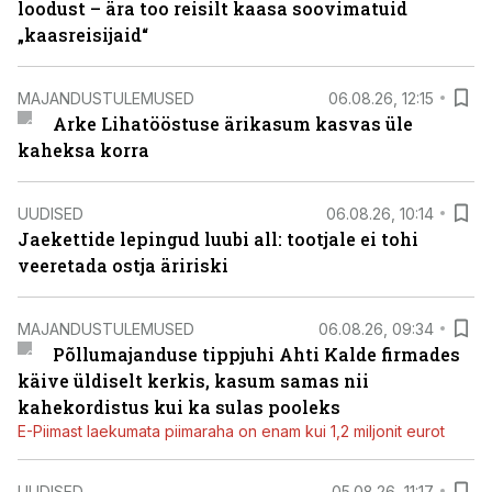
loodust – ära too reisilt kaasa soovimatuid
„kaasreisijaid“
MAJANDUSTULEMUSED
06.08.26, 12:15
Arke Lihatööstuse ärikasum kasvas üle
kaheksa korra
UUDISED
06.08.26, 10:14
Jaekettide lepingud luubi all: tootjale ei tohi
veeretada ostja äririski
MAJANDUSTULEMUSED
06.08.26, 09:34
Põllumajanduse tippjuhi Ahti Kalde firmades
käive üldiselt kerkis, kasum samas nii
kahekordistus kui ka sulas pooleks
E-Piimast laekumata piimaraha on enam kui 1,2 miljonit eurot
UUDISED
05.08.26, 11:17