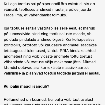
Kui aga taotlus sai põhiperioodil ära esitatud, siis on
võimalik taotluses andmeid muuta ja põlde juurde
lisada ilma, et vähendamist toimuks.
Iga taotluse esitaja vastutab ise selle eest, et märgib
põllumassiivide piirid ning taotlusaluste maade, sh
põldude pindalade andmed õigesti. Kui kohapealses
kontrollis, ortofoto või kaugseire andmetel saadakse
teistsugused tulemused, lähtub PRIA kindlakstehtud
andmetest ning võib vigaste andmete tõttu toetust
vähendada või toetuse välja maksmata jätta. Mitmed
kliendid ootavad ära korrektsete massiivikaartide
valmimise ja plaanivad toetusi taotleda järgmisel aastal.
Kui palju maad lisandub?
Põllumehed on küsinud, kui palju võib taotlusalust