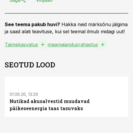
Jaga
Vihja
See teema pakub huvi?
Hakka neid märksõnu jälgima
ja saad alati teavituse, kui sel teemal ilmub midagi uut!
Taimekasvatus
maamajandusrahastus
SEOTUD LOOD
ST
01.06.26, 13:29
Nutikad akusalvestid muudavad
päikeseenergia taas tasuvaks