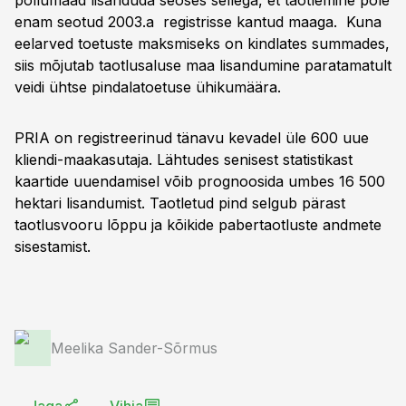
põllumaad lisanduda seoses sellega, et taotlemine pole
enam seotud 2003.a registrisse kantud maaga. Kuna
eelarved toetuste maksmiseks on kindlates summades,
siis mõjutab taotlusaluse maa lisandumine paratamatult
veidi ühtse pindalatoetuse ühikumäära.
PRIA on registreerinud tänavu kevadel üle 600 uue
kliendi-maakasutaja. Lähtudes senisest statistikast
kaartide uuendamisel võib prognoosida umbes 16 500
hektari lisandumist. Taotletud pind selgub pärast
taotlusvooru lõppu ja kõikide pabertaotluste andmete
sisestamist.
Meelika Sander-Sõrmus