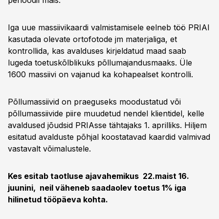
perioodil mais.
Iga uue massiivikaardi valmistamisele eelneb töö PRIAl
kasutada olevate ortofotode jm materjaliga, et
kontrollida, kas avalduses kirjeldatud maad saab
lugeda toetuskõlblikuks põllumajandusmaaks. Üle
1600 massiivi on vajanud ka kohapealset kontrolli.
Põllumassiivid on praeguseks moodustatud või
põllumassiivide piire muudetud nendel klientidel, kelle
avaldused jõudsid PRIAsse tähtajaks 1. aprilliks. Hiljem
esitatud avalduste põhjal koostatavad kaardid valmivad
vastavalt võimalustele.
Kes esitab taotluse ajavahemikus 22.maist 16.
juunini, neil väheneb saadaolev toetus 1% iga
hilinetud tööpäeva kohta.