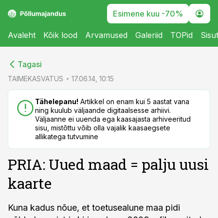
Esimene kuu -70%
Avaleht
Kõik lood
Arvamused
Galeriid
TOPid
Sisu
cebook
cebook
Tagasi
Twitter)
Twitter)
TAIMEKASVATUS
17.06.14, 10:15
kedIn
kedIn
Tähelepanu!
Artikkel on enam kui 5 aastat vana
ning kuulub väljaande digitaalsesse arhiivi.
ail
ail
Väljaanne ei uuenda ega kaasajasta arhiveeritud
sisu, mistõttu võib olla vajalik kaasaegsete
k
k
allikatega tutvumine
PRIA: Uued maad = palju uusi
kaarte
Kuna kadus nõue, et toetusealune maa pidi