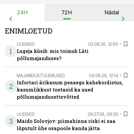
24H
72H
Nädal
ENIMLOETUD
UUDISED
03.08.26, 12:00
1
Lugeja küsib: mis toimub Läti
põllumajanduses?
MAJANDUSTULEMUSED
04.08.26, 12:14
Infortari ärikasum peaaegu kahekordistus,
2
kasumlikkust toetasid ka uued
põllumajandusettevõtted
UUDISED
29.07.26, 09:30
3
Maido Solovjov: piimahinna riski ei saa
lõputult ühe osapoole kanda jätta