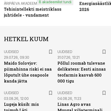
8 akadeemilist tundi
Energiasäästli
ÄRIPÄEVA AKADEEMIA
Tehisintellekti meistriklass
2026
juhtidele - vundament
HETKEL KUUM
UUDISED
UUDISED
29.07.26, 09:30
31.07.26, 13:21
Maido Solovjov:
Põllul roomab tulevane
piimahinna riski ei saa
delikatess: Eesti ainsas
lõputult ühe osapoole
teofarmis kasvab 600
kanda jätta
000 tigu
UUDISED
UUDISED
03.08.26, 12:00
04.08.26, 11:23
Lugeja küsib: mis
Linas Agro avas
toimub Läti
Muugal viljaterminali