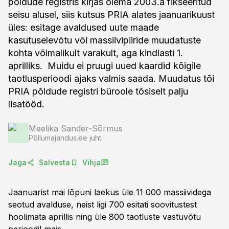
põldude registris kirjas olema 2003.a fikseeritud
seisu alusel, siis kutsus PRIA alates jaanuarikuust
üles: esitage avaldused uute maade
kasutuselevõtu või massiivipiiride muudatuste
kohta võimalikult varakult, aga kindlasti 1.
aprilliks. Muidu ei pruugi uued kaardid kõigile
taotlusperioodi ajaks valmis saada. Muudatus tõi
PRIA põldude registri büroole tõsiselt palju
lisatööd.
Meelika Sander-Sõrmus
Põllumajandus.ee juht
Jaga
Salvesta
Vihja
Jaanuarist mai lõpuni laekus üle 11 000 massiividega
seotud avalduse, neist ligi 700 esitati soovitustest
hoolimata aprillis ning üle 800 taotluste vastuvõtu