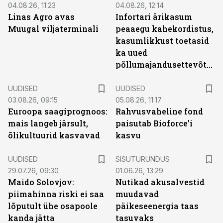
04.08.26, 11:23
04.08.26, 12:14
Linas Agro avas
Infortari ärikasum
Muugal viljaterminali
peaaegu kahekordistus,
kasumlikkust toetasid
ka uued
põllumajandusettevõtted
UUDISED
UUDISED
03.08.26, 09:15
05.08.26, 11:17
Euroopa saagiprognoos:
Rahvusvaheline fond
mais langeb järsult,
paisutab Bioforce’i
õlikultuurid kasvavad
kasvu
ST
UUDISED
SISUTURUNDUS
29.07.26, 09:30
01.06.26, 13:29
Maido Solovjov:
Nutikad akusalvestid
piimahinna riski ei saa
muudavad
lõputult ühe osapoole
päikeseenergia taas
kanda jätta
tasuvaks