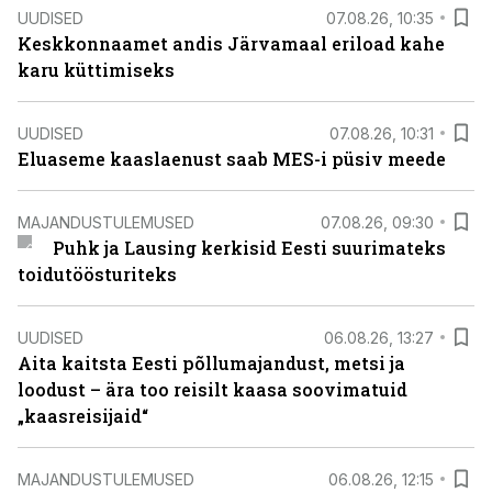
UUDISED
07.08.26, 10:35
Keskkonnaamet andis Järvamaal eriload kahe
karu küttimiseks
UUDISED
07.08.26, 10:31
Eluaseme kaaslaenust saab MES-i püsiv meede
MAJANDUSTULEMUSED
07.08.26, 09:30
Puhk ja Lausing kerkisid Eesti suurimateks
toidutöösturiteks
UUDISED
06.08.26, 13:27
Aita kaitsta Eesti põllumajandust, metsi ja
loodust – ära too reisilt kaasa soovimatuid
„kaasreisijaid“
MAJANDUSTULEMUSED
06.08.26, 12:15