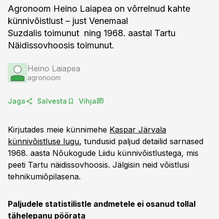
Agronoom Heino Laiapea on võrrelnud kahte
künnivõistlust – just Venemaal
Suzdalis toimunut ning 1968. aastal Tartu
Näidissovhoosis toimunut.
Heino Laiapea
agronoom
Jaga
Salvesta
Vihja
Kirjutades meie künnimehe
Kaspar Järvala
künnivõistluse lugu
, tundusid paljud detailid sarnased
1968. aasta Nõukogude Liidu künnivõistlustega, mis
peeti Tartu näidissovhoosis. Jälgisin neid võistlusi
tehnikumiõpilasena.
Paljudele statistilistle andmetele ei osanud tollal
tähelepanu pöörata