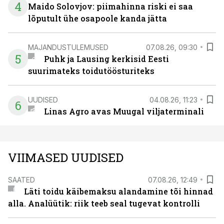
4
Maido Solovjov: piimahinna riski ei saa
lõputult ühe osapoole kanda jätta
MAJANDUSTULEMUSED
07.08.26, 09:30
5
Puhk ja Lausing kerkisid Eesti
suurimateks toidutöösturiteks
UUDISED
04.08.26, 11:23
6
Linas Agro avas Muugal viljaterminali
VIIMASED UUDISED
SAATED
07.08.26, 12:49
Läti toidu käibemaksu alandamine tõi hinnad
alla. Analüütik: riik teeb seal tugevat kontrolli