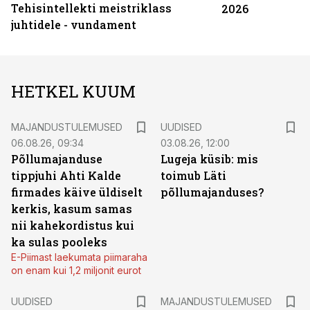
Tehisintellekti meistriklass
2026
juhtidele - vundament
HETKEL KUUM
MAJANDUSTULEMUSED
UUDISED
06.08.26, 09:34
03.08.26, 12:00
Põllumajanduse
Lugeja küsib: mis
tippjuhi Ahti Kalde
toimub Läti
firmades käive üldiselt
põllumajanduses?
kerkis, kasum samas
nii kahekordistus kui
ka sulas pooleks
E-Piimast laekumata piimaraha
on enam kui 1,2 miljonit eurot
UUDISED
MAJANDUSTULEMUSED