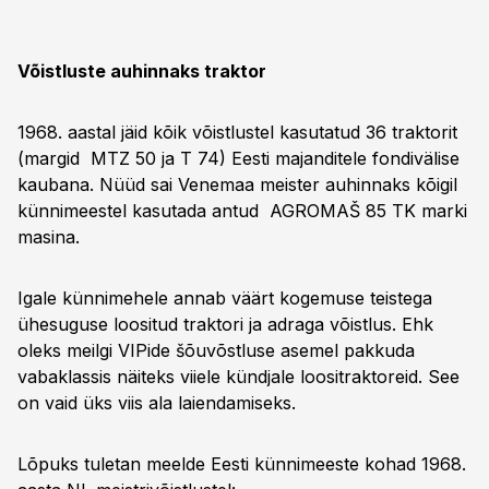
Võistluste auhinnaks traktor
1968. aastal jäid kõik võistlustel kasutatud 36 traktorit
(margid MTZ 50 ja T 74) Eesti majanditele fondivälise
kaubana. Nüüd sai Venemaa meister auhinnaks kõigil
künnimeestel kasutada antud AGROMAŠ 85 TK marki
masina.
Igale künnimehele annab väärt kogemuse teistega
ühesuguse loositud traktori ja adraga võistlus. Ehk
oleks meilgi VIPide šõuvõstluse asemel pakkuda
vabaklassis näiteks viiele kündjale loositraktoreid. See
on vaid üks viis ala laiendamiseks.
Lõpuks tuletan meelde Eesti künnimeeste kohad 1968.