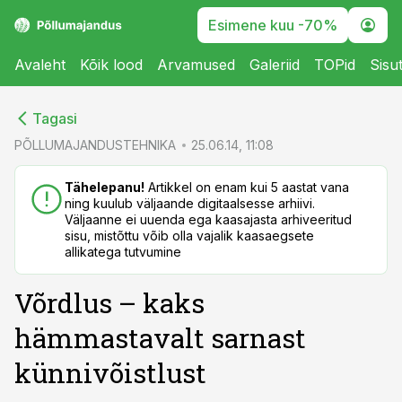
Esimene kuu -70%
Avaleht
Kõik lood
Arvamused
Galeriid
TOPid
Sisu
cebook
cebook
Tagasi
Twitter)
Twitter)
PÕLLUMAJANDUSTEHNIKA
25.06.14, 11:08
kedIn
kedIn
Tähelepanu!
Artikkel on enam kui 5 aastat vana
ning kuulub väljaande digitaalsesse arhiivi.
ail
ail
Väljaanne ei uuenda ega kaasajasta arhiveeritud
sisu, mistõttu võib olla vajalik kaasaegsete
k
k
allikatega tutvumine
Võrdlus – kaks
hämmastavalt sarnast
künnivõistlust