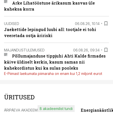
Arke Lihatööstuse ärikasum kasvas üle
kaheksa korra
UUDISED
06.08.26, 10:14
Jaekettide lepingud luubi all: tootjale ei tohi
veeretada ostja äririski
MAJANDUSTULEMUSED
06.08.26, 09:34
Põllumajanduse tippjuhi Ahti Kalde firmades
käive üldiselt kerkis, kasum samas nii
kahekordistus kui ka sulas pooleks
E-Piimast laekumata piimaraha on enam kui 1,2 miljonit eurot
ÜRITUSED
8 akadeemilist tundi
Energiasäästli
ÄRIPÄEVA AKADEEMIA