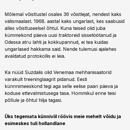
Mõlemal võistlustel osales 36 võistlejat, nendest kaks
välismaalast. 1968. aastal kaks ungarlast, kes saabusid
alles võistluseelsel õhtul. Kuna teised olid juba
kümmekond päeva uusi traktoreid sissetöötanud ja
Odessa atru lahti ja kokkupannud, ei tea kuidas
ungarlased hakkama said. Nende tulemusi ajalehes
avaldatud protokollis ei leia.
Ka nüüd Suzdalis olid Venemaa mehhanisaatorid
varakult treeninglaagrit pidanud. Eesti
künnnimeeskond tegi aga selle eelise paari päeva ja
koduse ettevalmistusega tasa. Hommikul enne teisi
põllule ja õhtul hilja tagasi.
Üks tegemata künniviil röövis meie mehelt võidu ja
esimeskes tuli hollandlane