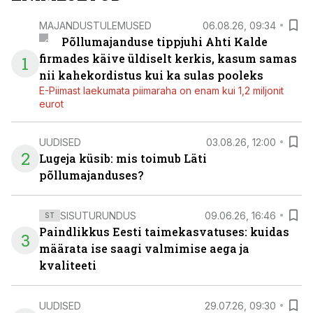
MAJANDUSTULEMUSED
06.08.26, 09:34
Põllumajanduse tippjuhi Ahti Kalde
firmades käive üldiselt kerkis, kasum samas
1
nii kahekordistus kui ka sulas pooleks
E-Piimast laekumata piimaraha on enam kui 1,2 miljonit
eurot
UUDISED
03.08.26, 12:00
2
Lugeja küsib: mis toimub Läti
põllumajanduses?
SISUTURUNDUS
09.06.26, 16:46
ST
Paindlikkus Eesti taimekasvatuses: kuidas
3
määrata ise saagi valmimise aega ja
kvaliteeti
UUDISED
29.07.26, 09:30