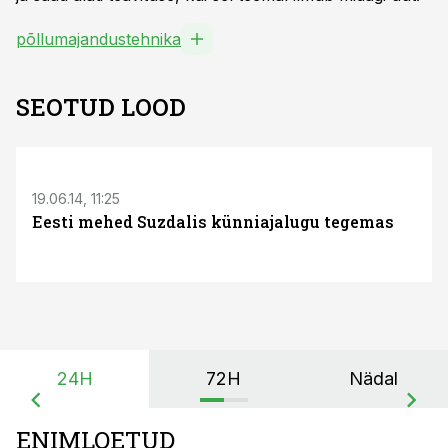
põllumajandustehnika
SEOTUD LOOD
S
19.06.14, 11:25
Eesti mehed Suzdalis künniajalugu tegemas
24H
72H
Nädal
ENIMLOETUD