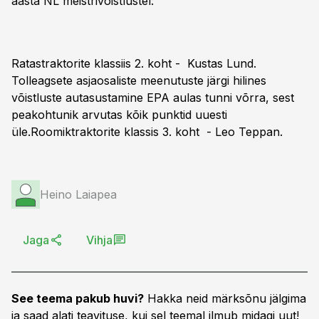
aasta NL meistrivõistlustel:
Ratastraktorite klassiis 2. koht - Kustas Lund.
Tolleagsete asjaosaliste meenutuste järgi hilines
võistluste autasustamine EPA aulas tunni võrra, sest
peakohtunik arvutas kõik punktid uuesti
üle.Roomiktraktorite klassis 3. koht - Leo Teppan.
Heino Laiapea
Jaga
Vihja
See teema pakub huvi?
Hakka neid märksõnu jälgima
ja saad alati teavituse, kui sel teemal ilmub midagi uut!