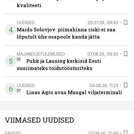
kvaliteeti
UUDISED
29.07.26, 09:30
4
Maido Solovjov: piimahinna riski ei saa
lõputult ühe osapoole kanda jätta
MAJANDUSTULEMUSED
07.08.26, 09:30
5
Puhk ja Lausing kerkisid Eesti
suurimateks toidutöösturiteks
UUDISED
04.08.26, 11:23
6
Linas Agro avas Muugal viljaterminali
VIIMASED UUDISED
SAATED
07.08.26, 12:49