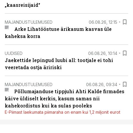
„kaasreisijaid“
MAJANDUSTULEMUSED
06.08.26, 12:15
Arke Lihatööstuse ärikasum kasvas üle
kaheksa korra
UUDISED
06.08.26, 10:14
Jaekettide lepingud luubi all: tootjale ei tohi
veeretada ostja äririski
MAJANDUSTULEMUSED
06.08.26, 09:34
Põllumajanduse tippjuhi Ahti Kalde firmades
käive üldiselt kerkis, kasum samas nii
kahekordistus kui ka sulas pooleks
E-Piimast laekumata piimaraha on enam kui 1,2 miljonit eurot