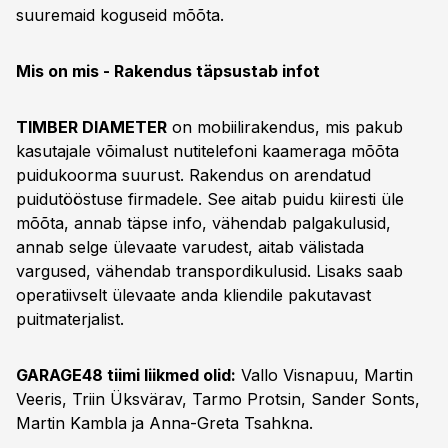
suuremaid koguseid mõõta.
Mis on mis - Rakendus täpsustab infot
TIMBER DIAMETER
on mobiilirakendus, mis pakub
kasutajale võimalust nutitelefoni kaameraga mõõta
puidukoorma suurust. Rakendus on arendatud
puidutööstuse firmadele. See aitab puidu kiiresti üle
mõõta, annab täpse info, vähendab palgakulusid,
annab selge ülevaate varudest, aitab välistada
vargused, vähendab transpordikulusid. Lisaks saab
operatiivselt ülevaate anda kliendile pakutavast
puitmaterjalist.
GARAGE48 tiimi liikmed olid:
Vallo Visnapuu, Martin
Veeris, Triin Üksvärav, Tarmo Protsin, Sander Sonts,
Martin Kambla ja Anna-Greta Tsahkna.