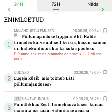
24H
72H
Nädal
ENIMLOETUD
MAJANDUSTULEMUSED
06.08.26, 09:34
Põllumajanduse tippjuhi Ahti Kalde
firmades käive üldiselt kerkis, kasum samas
1
nii kahekordistus kui ka sulas pooleks
E-Piimast laekumata piimaraha on enam kui 1,2 miljonit
eurot
UUDISED
03.08.26, 12:00
2
Lugeja küsib: mis toimub Läti
põllumajanduses?
SISUTURUNDUS
09.06.26, 16:46
ST
Paindlikkus Eesti taimekasvatuses: kuidas
3
määrata ise saagi valmimise aega ja