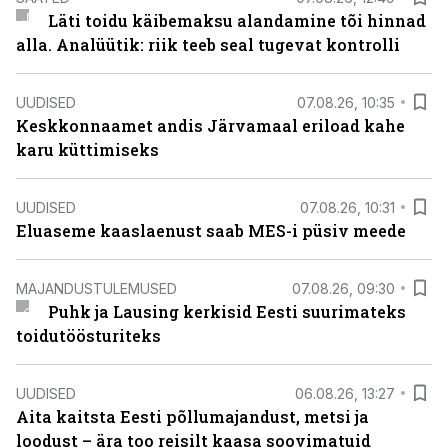
Läti toidu käibemaksu alandamine tõi hinnad
alla. Analüütik: riik teeb seal tugevat kontrolli
UUDISED
07.08.26, 10:35
Keskkonnaamet andis Järvamaal eriload kahe
karu küttimiseks
UUDISED
07.08.26, 10:31
Eluaseme kaaslaenust saab MES-i püsiv meede
MAJANDUSTULEMUSED
07.08.26, 09:30
Puhk ja Lausing kerkisid Eesti suurimateks
toidutöösturiteks
UUDISED
06.08.26, 13:27
Aita kaitsta Eesti põllumajandust, metsi ja
loodust – ära too reisilt kaasa soovimatuid