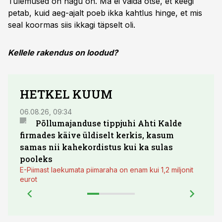
Tulemused on nagu on. Ma ei väida otse, et keegi
petab, kuid aeg-ajalt poeb ikka kahtlus hinge, et mis
seal koormas siis ikkagi täpselt oli.
Kellele rakendus on loodud?
HETKEL KUUM
06.08.26, 09:34
03.08.
Põllumajanduse tippjuhi Ahti Kalde
Luge
firmades käive üldiselt kerkis, kasum
põll
samas nii kahekordistus kui ka sulas
pooleks
E-Piimast laekumata piimaraha on enam kui 1,2 miljonit
eurot