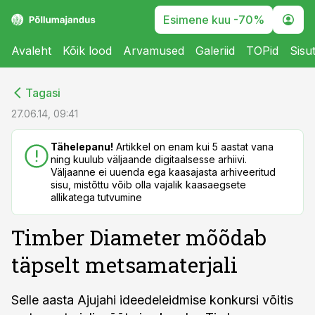
Esimene kuu -70%
Avaleht
Kõik lood
Arvamused
Galeriid
TOPid
Sisu
cebook
cebook
Tagasi
Twitter)
Twitter)
27.06.14, 09:41
kedIn
kedIn
Tähelepanu!
Artikkel on enam kui 5 aastat vana
ning kuulub väljaande digitaalsesse arhiivi.
ail
ail
Väljaanne ei uuenda ega kaasajasta arhiveeritud
sisu, mistõttu võib olla vajalik kaasaegsete
k
k
allikatega tutvumine
Timber Diameter mõõdab
täpselt metsamaterjali
Selle aasta Ajujahi ideedeleidmise konkursi võitis