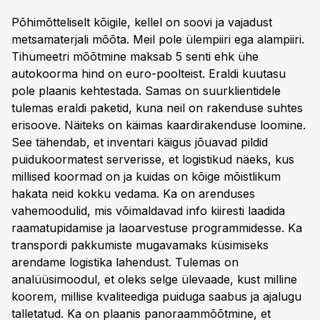
Põhimõtteliselt kõigile, kellel on soovi ja vajadust
metsamaterjali mõõta. Meil pole ülempiiri ega alampiiri.
Tihumeetri mõõtmine maksab 5 senti ehk ühe
autokoorma hind on euro-poolteist. Eraldi kuutasu
pole plaanis kehtestada. Samas on suurklientidele
tulemas eraldi paketid, kuna neil on rakenduse suhtes
erisoove. Näiteks on käimas kaardirakenduse loomine.
See tähendab, et inventari käigus jõuavad pildid
puidukoormatest serverisse, et logistikud näeks, kus
millised koormad on ja kuidas on kõige mõistlikum
hakata neid kokku vedama. Ka on arenduses
vahemoodulid, mis võimaldavad info kiiresti laadida
raamatupidamise ja laoarvestuse programmidesse. Ka
transpordi pakkumiste mugavamaks küsimiseks
arendame logistika lahendust. Tulemas on
analüüsimoodul, et oleks selge ülevaade, kust milline
koorem, millise kvaliteediga puiduga saabus ja ajalugu
talletatud. Ka on plaanis panoraammõõtmine, et