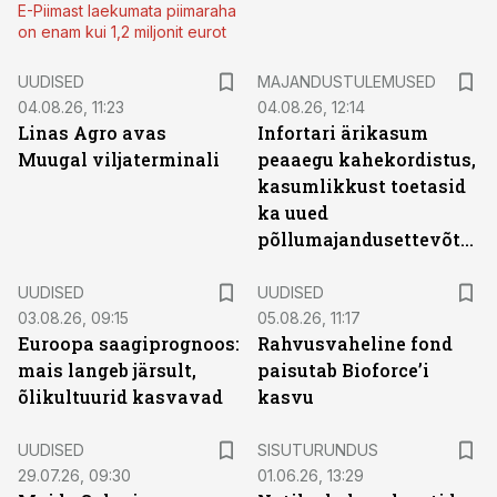
E-Piimast laekumata piimaraha
on enam kui 1,2 miljonit eurot
UUDISED
MAJANDUSTULEMUSED
04.08.26, 11:23
04.08.26, 12:14
Linas Agro avas
Infortari ärikasum
Muugal viljaterminali
peaaegu kahekordistus,
kasumlikkust toetasid
ka uued
põllumajandusettevõtted
UUDISED
UUDISED
03.08.26, 09:15
05.08.26, 11:17
Euroopa saagiprognoos:
Rahvusvaheline fond
mais langeb järsult,
paisutab Bioforce’i
õlikultuurid kasvavad
kasvu
ST
UUDISED
SISUTURUNDUS
29.07.26, 09:30
01.06.26, 13:29