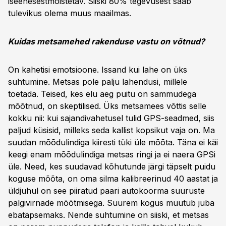
iseenesestmõistetav. Siiski 80% tegevusest saab
tulevikus olema muus maailmas.
Kuidas metsamehed rakenduse vastu on võtnud?
On kahetisi emotsioone. Issand kui lahe on üks
suhtumine. Metsas pole palju lahendusi, millele
toetada. Teised, kes elu aeg puitu on sammudega
mõõtnud, on skeptilised. Üks metsamees võttis selle
kokku nii: kui sajandivahetusel tulid GPS-seadmed, siis
paljud küsisid, milleks seda kallist kopsikut vaja on. Ma
suudan mõõdulindiga kiiresti tüki üle mõõta. Täna ei käi
keegi enam mõõdulindiga metsas ringi ja ei naera GPSi
üle. Need, kes suudavad kõhutunde järgi täpselt puidu
koguse mõõta, on oma silma kalibreerinud 40 aastat ja
üldjuhul on see piiratud paari autokoorma suuruste
palgivirnade mõõtmisega. Suurem kogus muutub juba
ebatäpsemaks. Nende suhtumine on siiski, et metsas