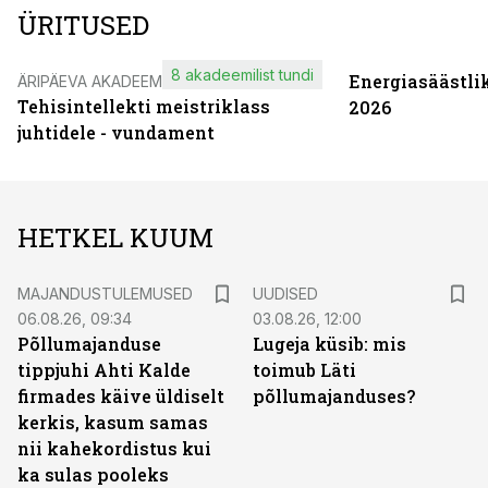
ÜRITUSED
8 akadeemilist tundi
Energiasäästli
ÄRIPÄEVA AKADEEMIA
Tehisintellekti meistriklass
2026
juhtidele - vundament
HETKEL KUUM
MAJANDUSTULEMUSED
UUDISED
06.08.26, 09:34
03.08.26, 12:00
Põllumajanduse
Lugeja küsib: mis
tippjuhi Ahti Kalde
toimub Läti
firmades käive üldiselt
põllumajanduses?
kerkis, kasum samas
nii kahekordistus kui
ka sulas pooleks