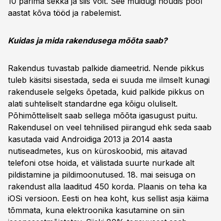
10 parima sekka ja siis võit. See muidugi nõudis pool
aastat kõva tööd ja rabelemist.
Kuidas ja mida rakendusega mõõta saab?
Rakendus tuvastab palkide diameetrid. Nende pikkus
tuleb käsitsi sisestada, seda ei suuda me ilmselt kunagi
rakendusele selgeks õpetada, kuid palkide pikkus on
alati suhteliselt standardne ega kõigu oluliselt.
Põhimõtteliselt saab sellega mõõta igasugust puitu.
Rakendusel on veel tehnilised piirangud ehk seda saab
kasutada vaid Androidiga 2013 ja 2014 aasta
nutiseadmetes, kus on küroskoobid, mis aitavad
telefoni otse hoida, et välistada suurte nurkade alt
pildistamine ja pildimoonutused. 18. mai seisuga on
rakendust alla laaditud 450 korda. Plaanis on teha ka
iOSi versioon. Eesti on hea koht, kus sellist asja käima
tõmmata, kuna elektroonika kasutamine on siin