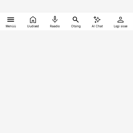
Menüü
Uudised
Raadio
Otsing
AI Chat
Logi sisse
Vana-Lõuna 39/1, 19094 Tallinn
(+372) 667 0111
pollumajandus@pollumajandus.ee
Telli
Reklaam
Firmast
Sisu kasutamisõigused
Ajakirjaniku
eetikakoodeks
Üldtingimused
Privaatsustingimused
Küpsiste poliitika
KKK