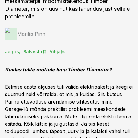
metsamaterjali mõõtmisrakendus Timber
Diameter, mis on uus nutikas lahendus just sellele
probleemile.
Mariliis Pinn
Jaga
Salvesta
Vihja
Kuidas tulite mõttele luua Timber Diameter?
Eelmise aasta alguses tuli valida elektripakett ja keegi ei
suutnud neid võrrelda, et mis ja kuidas. Siis kutsus
Pärnu ettevõtluse arendamise sihtasutus mind
Garage48 mõnda praktilist probleemi meeskondade
lahendamiseks pakkuma. Mõte oligi seda elektri teemat
esitada. Kõik kiitsid ja julgustasid. Ja siis keset
toidupoodi, umbes täpselt juurvilja ja kalaleti vahel tuli