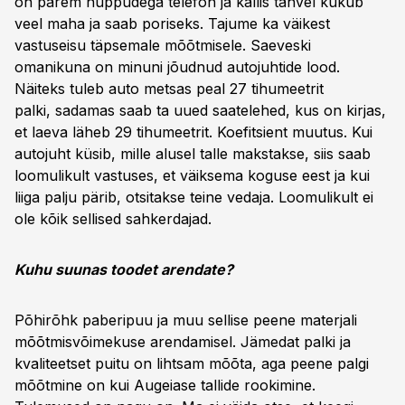
on parem nuppudega telefon ja kallis tahvel kukub
veel maha ja saab poriseks. Tajume ka väikest
vastuseisu täpsemale mõõtmisele. Saeveski
omanikuna on minuni jõudnud autojuhtide lood.
Näiteks tuleb auto metsas peal 27 tihumeetrit
palki, sadamas saab ta uued saatelehed, kus on kirjas,
et laeva läheb 29 tihumeetrit. Koefitsient muutus. Kui
autojuht küsib, mille alusel talle makstakse, siis saab
loomulikult vastuses, et väiksema koguse eest ja kui
liiga palju pärib, otsitakse teine vedaja. Loomulikult ei
ole kõik sellised sahkerdajad.
Kuhu suunas toodet arendate?
Põhirõhk paberipuu ja muu sellise peene materjali
mõõtmisvõimekuse arendamisel. Jämedat palki ja
kvaliteetset puitu on lihtsam mõõta, aga peene palgi
mõõtmine on kui Augeiase tallide rookimine.