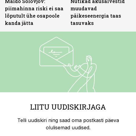
Maido Solovjov:
Nutikad akusalvestid
piimahinna riski ei saa
muudavad
lõputult ühe osapoole
päikeseenergia taas
kanda jätta
tasuvaks
LIITU UUDISKIRJAGA
Telli uudiskiri ning saad oma postkasti päeva
olulisemad uudised.