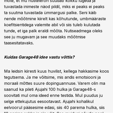
mõte, et mu nutitelefon suudab kokku lugeda ja
tuvastada inimeste näod pildil, miks ei peaks ei peaks
ta suutma tuvastada ümmargusi palke. Seni käib
nende mõõtmine kiirelt kas kõhutunde, umbmääraste
koefitsientidega valemite abil või siis tuleb kulutada
tunde, et iga palk eraldi mõõta. Nutiseadmega oleks
see ju mugavam ja see muudaks mõõtmise
taasesitatavaks.
Kuidas Garage48 idee vastu võttis?
Ma leidsin kiiresti kuus huvilist, kellega hakkasime koos
tegutsema. Ja me võitsime, mis andis emotsiooni ja
moraali mõttes suure dopinguannuse. Varem olin ma
saanud ka pileti Ajujahi 100 hulka ja Garage48-s
soovitati mul oma ideed enne testida. Mul puudus ju
selge ettekujutus eesootavast. Ajujahi kohalikul
eelvoorul pääsesime edasi, siis 40 parema hulka, siis