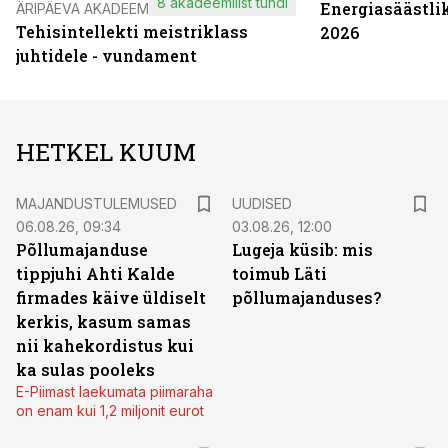
8 akadeemilist tundi
Energiasäästli
ÄRIPÄEVA AKADEEMIA
Tehisintellekti meistriklass
2026
juhtidele - vundament
HETKEL KUUM
MAJANDUSTULEMUSED
UUDISED
06.08.26, 09:34
03.08.26, 12:00
Põllumajanduse
Lugeja küsib: mis
tippjuhi Ahti Kalde
toimub Läti
firmades käive üldiselt
põllumajanduses?
kerkis, kasum samas
nii kahekordistus kui
ka sulas pooleks
E-Piimast laekumata piimaraha
on enam kui 1,2 miljonit eurot