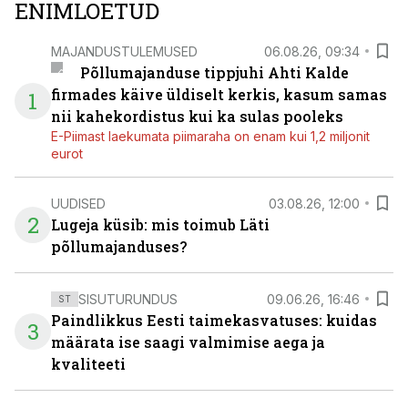
ENIMLOETUD
MAJANDUSTULEMUSED
06.08.26, 09:34
Põllumajanduse tippjuhi Ahti Kalde
firmades käive üldiselt kerkis, kasum samas
1
nii kahekordistus kui ka sulas pooleks
E-Piimast laekumata piimaraha on enam kui 1,2 miljonit
eurot
UUDISED
03.08.26, 12:00
2
Lugeja küsib: mis toimub Läti
põllumajanduses?
SISUTURUNDUS
09.06.26, 16:46
ST
Paindlikkus Eesti taimekasvatuses: kuidas
3
määrata ise saagi valmimise aega ja
kvaliteeti