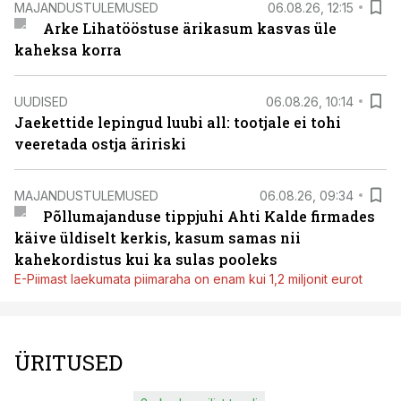
MAJANDUSTULEMUSED
06.08.26, 12:15
Arke Lihatööstuse ärikasum kasvas üle
kaheksa korra
UUDISED
06.08.26, 10:14
Jaekettide lepingud luubi all: tootjale ei tohi
veeretada ostja äririski
MAJANDUSTULEMUSED
06.08.26, 09:34
Põllumajanduse tippjuhi Ahti Kalde firmades
käive üldiselt kerkis, kasum samas nii
kahekordistus kui ka sulas pooleks
E-Piimast laekumata piimaraha on enam kui 1,2 miljonit eurot
ÜRITUSED