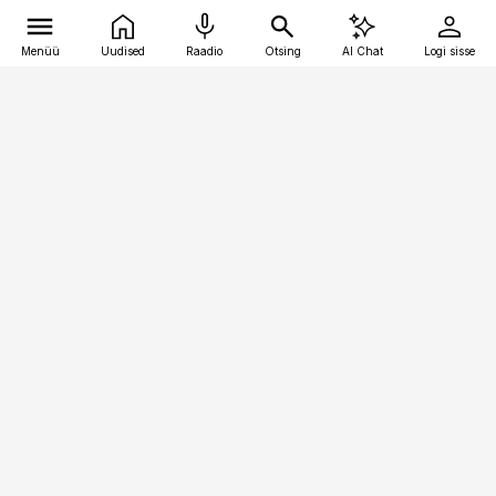
Menüü
Uudised
Raadio
Otsing
AI Chat
Logi sisse
Vana-Lõuna 39/1, 19094 Tallinn
(+372) 667 0111
pollumajandus@pollumajandus.ee
Telli
Reklaam
Firmast
Sisu kasutamisõigused
Ajakirjaniku
eetikakoodeks
Üldtingimused
Privaatsustingimused
Küpsiste poliitika
KKK
Eesti Meediaettevõtete
Eelistuste haldamine