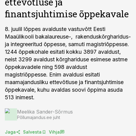
ettevõtluse ja
finantsjuhtimise õppekavale
8. juulil lõppes avalduste vastuvõtt Eesti
Maaülikooli bakalaureuse-, rakenduskõrgharidus-
ja integreeritud õppesse, samuti magistriõppesse.
1244 õppekohale esitati kokku 3897 avaldust,
neist 3299 avaldust kõrghariduse esimese astme
õppekavadele ning 598 avaldust
magistriõppesse. Enim avaldusi esitati
maamajandusliku ettevõtluse ja finantsjuhtimise
õppekavale, kuhu avaldas soovi õppima asuda
513 inimest.
Meelika Sander-Sõrmus
Põllumajandus.ee juht
Jaga
Salvesta
Vihja