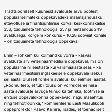
Traditsiooniliselt kujunesid avalduste arvu poolest
populaarseimateks õppekavadeks maamajandusliku
ettevõtluse ja finantsjuhtimise kõrval keskkonnakaitse
358, toiduainete tehnoloogia 257 ja metsandus 249
avaldusega. Kõrgeim konkurss – 10,28 soovijat kohale
– on toiduainete tehnoloogia õppekaval.
Enim – rohkem kui kolmandiku võrra - kasvas
avalduste arv veterinaarmeditsiini õppekaval, mis on
populaarne nii eestlaste kui välismaalaste seas – ka
veterinaarmeditsiini ingliskeelsele õppekavale laekus
sel aastal oluliselt rohkem avaldusi kui eelmisel aastal.
„Rõõmu teeb, et tubli tõusu on võrreldes eelmise
aasta avalduste arvuga teinud ka tehnika, tootmise ja
ehituse õppevaldkonna õppekavad, nagu maaehitus
ning tehnotroonika,“ kommenteeris Eesti Maaülikooli
õppeprorektor Paavo Kaimre, lisades, et tõenäoliselt