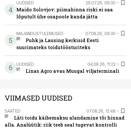
UUDISED
29.07.26, 09:30
4
Maido Solovjov: piimahinna riski ei saa
lõputult ühe osapoole kanda jätta
MAJANDUSTULEMUSED
07.08.26, 09:30
5
Puhk ja Lausing kerkisid Eesti
suurimateks toidutöösturiteks
UUDISED
04.08.26, 11:23
6
Linas Agro avas Muugal viljaterminali
VIIMASED UUDISED
SAATED
07.08.26, 12:49
Läti toidu käibemaksu alandamine tõi hinnad
alla. Analüütik: riik teeb seal tugevat kontrolli