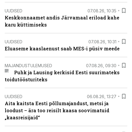
UUDISED
07.08.26, 10:35
Keskkonnaamet andis Järvamaal eriload kahe
karu küttimiseks
UUDISED
07.08.26, 10:31
Eluaseme kaaslaenust saab MES-i püsiv meede
MAJANDUSTULEMUSED
07.08.26, 09:30
Puhk ja Lausing kerkisid Eesti suurimateks
toidutöösturiteks
UUDISED
06.08.26, 13:27
Aita kaitsta Eesti põllumajandust, metsi ja
loodust – ära too reisilt kaasa soovimatuid
„kaasreisijaid“