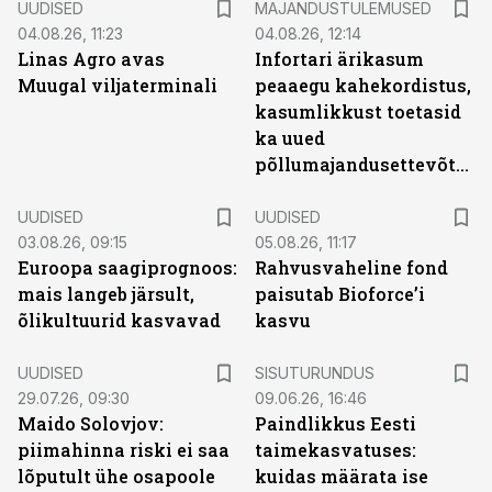
UUDISED
MAJANDUSTULEMUSED
04.08.26, 11:23
04.08.26, 12:14
Linas Agro avas
Infortari ärikasum
Muugal viljaterminali
peaaegu kahekordistus,
kasumlikkust toetasid
ka uued
põllumajandusettevõtted
UUDISED
UUDISED
03.08.26, 09:15
05.08.26, 11:17
Euroopa saagiprognoos:
Rahvusvaheline fond
mais langeb järsult,
paisutab Bioforce’i
õlikultuurid kasvavad
kasvu
ST
UUDISED
SISUTURUNDUS
29.07.26, 09:30
09.06.26, 16:46
Maido Solovjov:
Paindlikkus Eesti
piimahinna riski ei saa
taimekasvatuses:
lõputult ühe osapoole
kuidas määrata ise