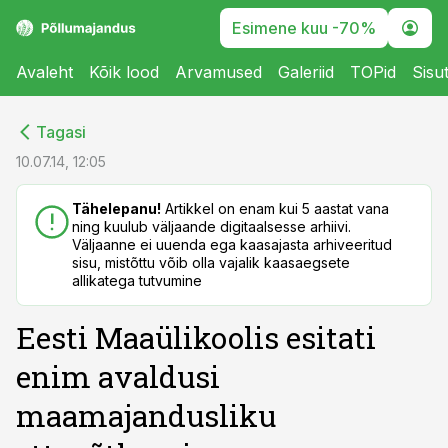
Esimene kuu -70%
Avaleht
Kõik lood
Arvamused
Galeriid
TOPid
Sisu
cebook
cebook
Tagasi
Twitter)
Twitter)
10.07.14, 12:05
kedIn
kedIn
Tähelepanu!
Artikkel on enam kui 5 aastat vana
ning kuulub väljaande digitaalsesse arhiivi.
ail
ail
Väljaanne ei uuenda ega kaasajasta arhiveeritud
sisu, mistõttu võib olla vajalik kaasaegsete
k
k
allikatega tutvumine
Eesti Maaülikoolis esitati
enim avaldusi
maamajandusliku