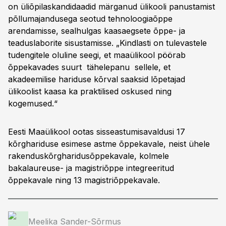
on üliõpilaskandidaadid märganud ülikooli panustamist
põllumajandusega seotud tehnoloogiaõppe
arendamisse, sealhulgas kaasaegsete õppe- ja
teaduslaborite sisustamisse. „Kindlasti on tulevastele
tudengitele oluline seegi, et maaülikool pöörab
õppekavades suurt tähelepanu sellele, et
akadeemilise hariduse kõrval saaksid lõpetajad
ülikoolist kaasa ka praktilised oskused ning
kogemused.“
Eesti Maaülikool ootas sisseastumisavaldusi 17
kõrghariduse esimese astme õppekavale, neist ühele
rakenduskõrgharidusõppekavale, kolmele
bakalaureuse- ja magistriõppe integreeritud
õppekavale ning 13 magistriõppekavale.
Meelika Sander-Sõrmus