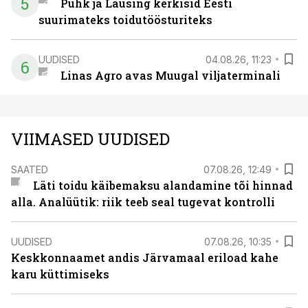
5
Puhk ja Lausing kerkisid Eesti
suurimateks toidutöösturiteks
UUDISED
04.08.26, 11:23
6
Linas Agro avas Muugal viljaterminali
VIIMASED UUDISED
SAATED
07.08.26, 12:49
Läti toidu käibemaksu alandamine tõi hinnad
alla. Analüütik: riik teeb seal tugevat kontrolli
UUDISED
07.08.26, 10:35
Keskkonnaamet andis Järvamaal eriload kahe
karu küttimiseks