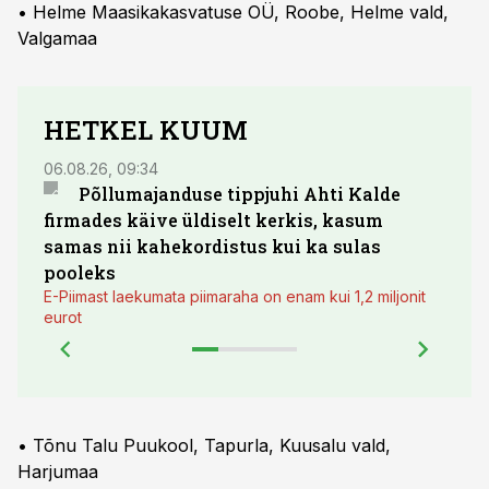
• Helme Maasikakasvatuse OÜ, Roobe, Helme vald,
Valgamaa
HETKEL KUUM
06.08.26, 09:34
03.08.
Põllumajanduse tippjuhi Ahti Kalde
Luge
firmades käive üldiselt kerkis, kasum
põll
samas nii kahekordistus kui ka sulas
pooleks
E-Piimast laekumata piimaraha on enam kui 1,2 miljonit
eurot
• Tõnu Talu Puukool, Tapurla, Kuusalu vald,
Harjumaa