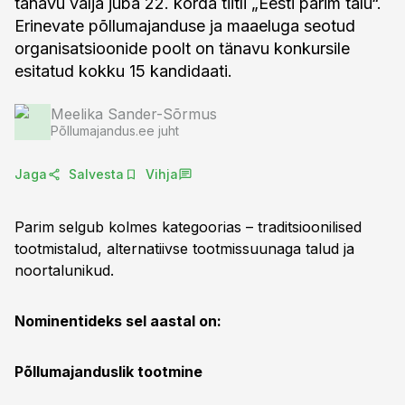
tänavu välja juba 22. korda tiitli „Eesti parim talu“.
Erinevate põllumajanduse ja maaeluga seotud
organisatsioonide poolt on tänavu konkursile
esitatud kokku 15 kandidaati.
Meelika Sander-Sõrmus
Põllumajandus.ee juht
Jaga
Salvesta
Vihja
Parim selgub kolmes kategoorias – traditsioonilised
tootmistalud, alternatiivse tootmissuunaga talud ja
noortalunikud.
Nominentideks sel aastal on:
Põllumajanduslik tootmine