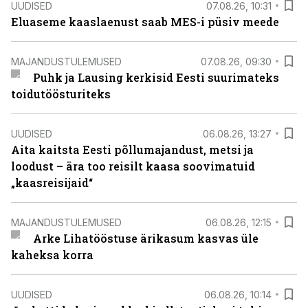
UUDISED
07.08.26, 10:31
Eluaseme kaaslaenust saab MES-i püsiv meede
MAJANDUSTULEMUSED
07.08.26, 09:30
Puhk ja Lausing kerkisid Eesti suurimateks
toidutöösturiteks
UUDISED
06.08.26, 13:27
Aita kaitsta Eesti põllumajandust, metsi ja
loodust – ära too reisilt kaasa soovimatuid
„kaasreisijaid“
MAJANDUSTULEMUSED
06.08.26, 12:15
Arke Lihatööstuse ärikasum kasvas üle
kaheksa korra
UUDISED
06.08.26, 10:14