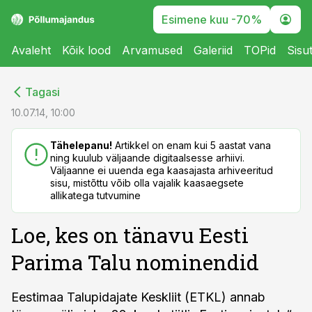
Esimene kuu -70%
Avaleht
Kõik lood
Arvamused
Galeriid
TOPid
Sisu
cebook
cebook
Tagasi
Twitter)
Twitter)
10.07.14, 10:00
kedIn
kedIn
Tähelepanu!
Artikkel on enam kui 5 aastat vana
ning kuulub väljaande digitaalsesse arhiivi.
ail
ail
Väljaanne ei uuenda ega kaasajasta arhiveeritud
sisu, mistõttu võib olla vajalik kaasaegsete
k
k
allikatega tutvumine
Loe, kes on tänavu Eesti
Parima Talu nominendid
Eestimaa Talupidajate Keskliit (ETKL) annab