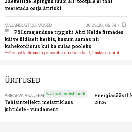
Jaekettide lepingud luubi all: tootjale ei tohi
veeretada ostja äririski
MAJANDUSTULEMUSED
06.08.26, 09:34
Põllumajanduse tippjuhi Ahti Kalde firmades
käive üldiselt kerkis, kasum samas nii
kahekordistus kui ka sulas pooleks
E-Piimast laekumata piimaraha on enam kui 1,2 miljonit eurot
ÜRITUSED
8 akadeemilist tundi
Energiasäästli
ÄRIPÄEVA AKADEEMIA
Tehisintellekti meistriklass
2026
juhtidele - vundament