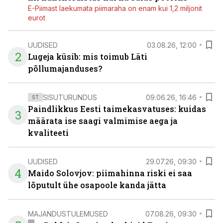
E-Piimast laekumata piimaraha on enam kui 1,2 miljonit
eurot
UUDISED
03.08.26, 12:00
2
Lugeja küsib: mis toimub Läti
põllumajanduses?
SISUTURUNDUS
09.06.26, 16:46
ST
Paindlikkus Eesti taimekasvatuses: kuidas
3
määrata ise saagi valmimise aega ja
kvaliteeti
UUDISED
29.07.26, 09:30
4
Maido Solovjov: piimahinna riski ei saa
lõputult ühe osapoole kanda jätta
MAJANDUSTULEMUSED
07.08.26, 09:30