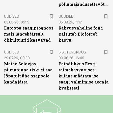
põllumajandusettevõtted
UUDISED
UUDISED
03.08.26, 09:15
05.08.26, 11:17
Euroopa saagiprognoos:
Rahvusvaheline fond
mais langeb järsult,
paisutab Bioforce’i
õlikultuurid kasvavad
kasvu
ST
UUDISED
SISUTURUNDUS
29.07.26, 09:30
09.06.26, 16:46
Maido Solovjov:
Paindlikkus Eesti
piimahinna riski ei saa
taimekasvatuses:
lõputult ühe osapoole
kuidas määrata ise
kanda jätta
saagi valmimise aega ja
kvaliteeti