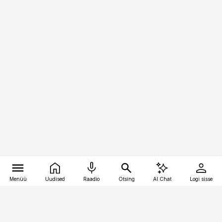
Menüü
Uudised
Raadio
Otsing
AI Chat
Logi sisse
Vana-Lõuna 39/1, 19094 Tallinn