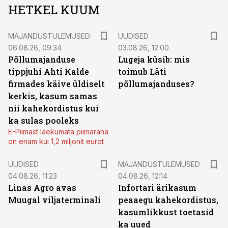
HETKEL KUUM
MAJANDUSTULEMUSED
UUDISED
06.08.26, 09:34
03.08.26, 12:00
Põllumajanduse
Lugeja küsib: mis
tippjuhi Ahti Kalde
toimub Läti
firmades käive üldiselt
põllumajanduses?
kerkis, kasum samas
nii kahekordistus kui
ka sulas pooleks
E-Piimast laekumata piimaraha
on enam kui 1,2 miljonit eurot
UUDISED
MAJANDUSTULEMUSED
04.08.26, 11:23
04.08.26, 12:14
Linas Agro avas
Infortari ärikasum
Muugal viljaterminali
peaaegu kahekordistus,
kasumlikkust toetasid
ka uued