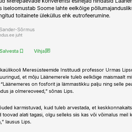
ud Merepäevade konverentsi esinejad hindasid Läänem
 iseloomustab Soome lahte eelkõige põllumajanduslik
ngitud toitainete üleküllus ehk eutrofeerumine.
 Sander-Sõrmus
ndus.ee juht
Salvesta
Vihja
ikaülikooli Meresüsteemide Instituudi professor Urmas Lips
 uuringud, et mõju Läänemerele tuleb eelkõige maismaalt mit
 “Läänemeres on fosforit ja lämmastikku palju ning selle pe
dus ja olmereoveed,” sõnas Lips.
ded karmistuvad, kuid tuleb arvestada, et keskkonnakaits
 toovad alati tagasi, olgu selleks siis kas või võimalus meil k
” lausus Lips.