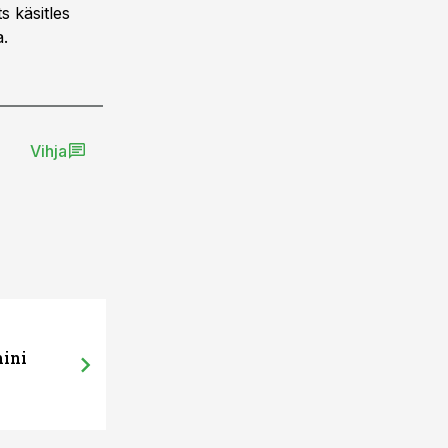
 käsitles
.
Vihja
mini