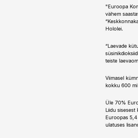
"Euroopa Komi
vähem saastav
“Keskkonnakai
Hololei.
“Laevade küt
süsinikdioksii
teiste laevaom
Viimasel kümn
kokku 600 milj
Üle 70% Euroo
Liidu siseses
Euroopas 5,4 m
ulatuses lisan