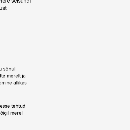
ere seisundi
ust
u sõnul
te merelt ja
amine allikas
esse tehtud
õigil merel