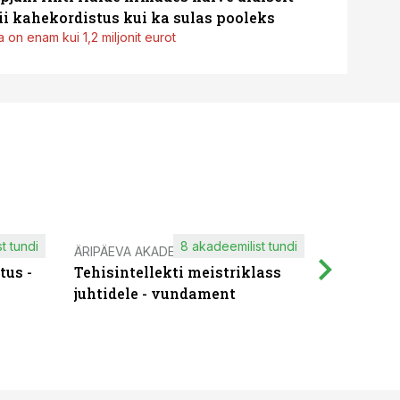
i kahekordistus kui ka sulas pooleks
 on enam kui 1,2 miljonit eurot
t tundi
8 akadeemilist tundi
ÄRIPÄEVA AKADEEMIA
IT KOOLIT
tus -
Tehisintellekti meistriklass
Muutuste
juhtidele - vundament
praktilis