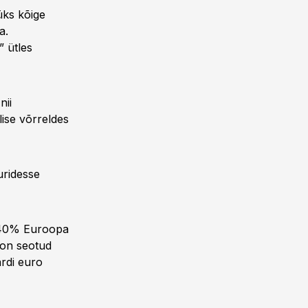
üks kõige
a.
” ütles
nii
lise võrreldes
uridesse
i 40% Euroopa
 on seotud
ardi euro