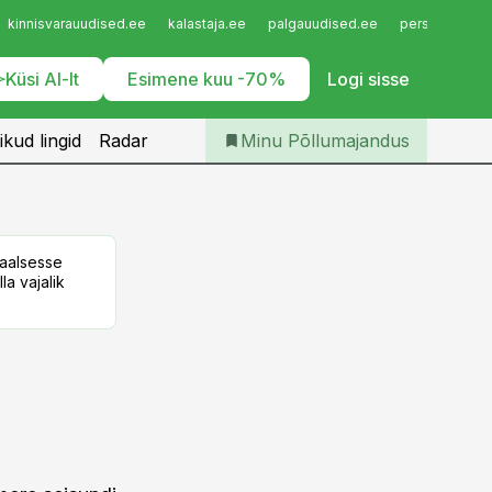
Iseteenindus
kinnisvarauudised.ee
kalastaja.ee
palgauudised.ee
personaliuudi
Telli Põllumajandus
Küsi AI-lt
Esimene kuu -70%
Logi sisse
ikud lingid
Radar
Minu Põllumajandus
taalsesse
la vajalik