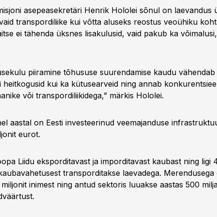
sjoni asepeasekretäri Henrik Hololei sõnul on laevandus 
aid transpordiliike kui võtta aluseks reostus veoühiku koht
tse ei tähenda üksnes lisakulusid, vaid pakub ka võimalusi,
usekulu piiramine tõhususe suurendamise kaudu vähendab 
di heitkogusid kui ka kütusearveid ning annab konkurentsiee
anike või transpordiliikidega,” märkis Hololei.
el aastal on Eesti investeerinud veemajanduse infrastruktu
onit eurot.
pa Liidu eksporditavast ja imporditavast kaubast ning lig
t kaubavahetusest transporditakse laevadega. Merendusega
iljonit inimest ning antud sektoris luuakse aastas 500 milj
dväärtust.