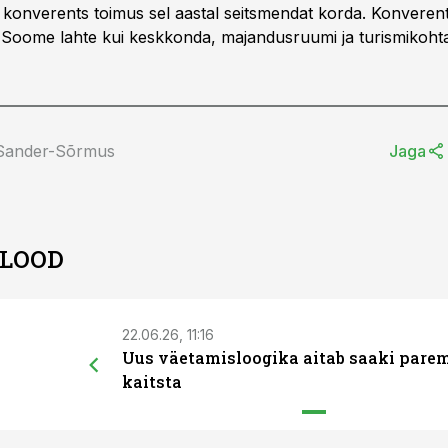
onverents toimus sel aastal seitsmendat korda. Konverents
Soome lahte kui keskkonda, majandusruumi ja turismikohta
 Sander-Sõrmus
Jaga
 LOOD
22.06.26, 11:16
Uus väetamisloogika aitab saaki pare
kaitsta