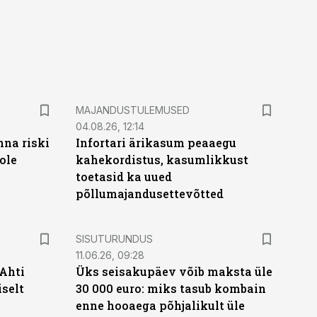
MAJANDUSTULEMUSED
04.08.26, 12:14
nna riski
Infortari ärikasum peaaegu
ole
kahekordistus, kasumlikkust
toetasid ka uued
põllumajandusettevõtted
ST
SISUTURUNDUS
11.06.26, 09:28
 Ahti
Üks seisakupäev võib maksta üle
iselt
30 000 euro: miks tasub kombain
enne hooaega põhjalikult üle