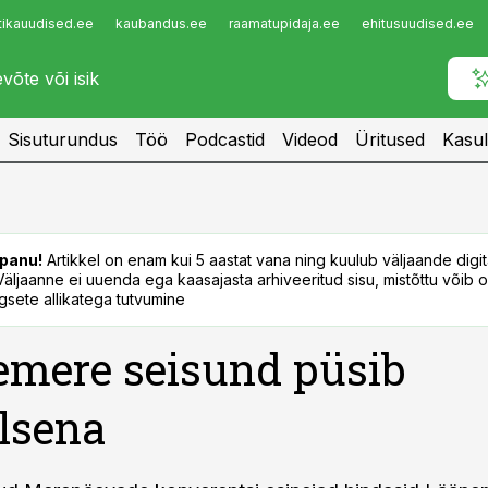
tikauudised.ee
kaubandus.ee
raamatupidaja.ee
ehitusuudised.ee
Infopank
Radar
Sisuturundus
Töö
Podcastid
Videod
Üritused
Kasul
panu!
Artikkel on enam kui 5 aastat vana ning kuulub väljaande digi
. Väljaanne ei uuenda ega kaasajasta arhiveeritud sisu, mistõttu võib ol
sete allikatega tutvumine
mere seisund püsib
ilsena