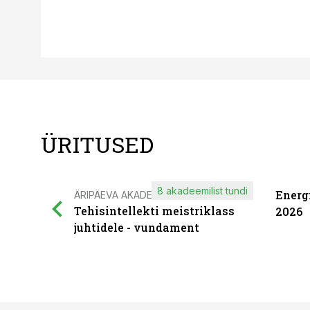
ÜRITUSED
8 akadeemilist tundi
Energ
ÄRIPÄEVA AKADEEMIA
Tehisintellekti meistriklass
2026
juhtidele - vundament