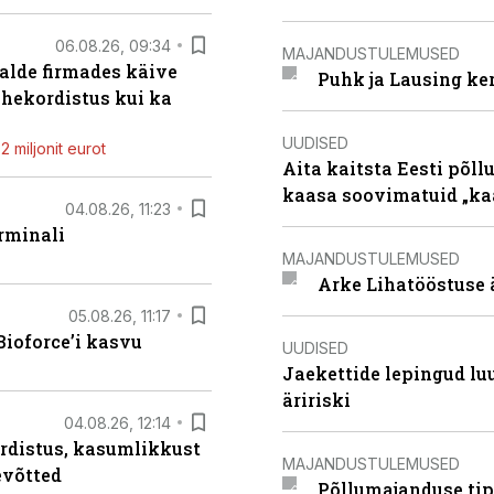
06.08.26, 09:34
MAJANDUSTULEMUSED
alde firmades käive
Puhk ja Lausing ke
ahekordistus kui ka
UUDISED
 miljonit eurot
Aita kaitsta Eesti põllu
kaasa soovimatuid „kaa
04.08.26, 11:23
rminali
MAJANDUSTULEMUSED
Arke Lihatööstuse 
05.08.26, 11:17
ioforce’i kasvu
UUDISED
Jaekettide lepingud luub
äririski
04.08.26, 12:14
rdistus, kasumlikkust
MAJANDUSTULEMUSED
evõtted
Põllumajanduse tip