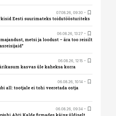
07.08.26, 09:30
rkisid Eesti suurimateks toidutöösturiteks
06.08.26, 13:27
majandust, metsi ja loodust – ära too reisilt
sreisijaid“
06.08.26, 12:15
ärikasum kasvas üle kaheksa korra
06.08.26, 10:14
i all: tootjale ei tohi veeretada ostja
06.08.26, 09:34
pjuhi Ahti Kalde firmades käive üldiselt