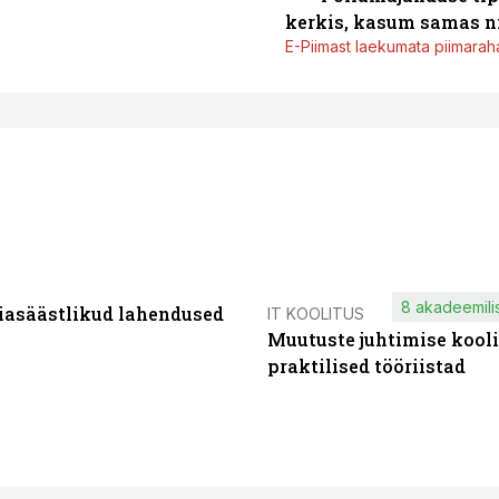
kerkis, kasum samas ni
E-Piimast laekumata piimaraha
8 akadeemilis
iasäästlikud lahendused
IT KOOLITUS
Muutuste juhtimise kooli
praktilised tööriistad