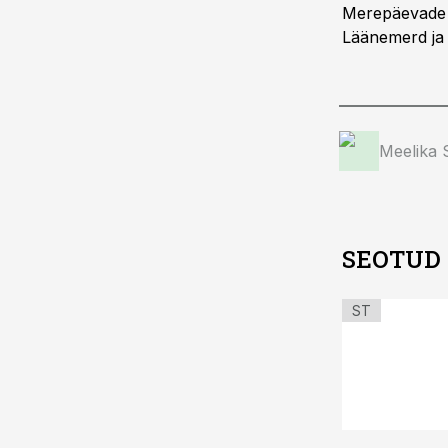
Merepäevade k
Läänemerd ja 
Meelika
SEOTUD
ST