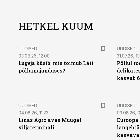
HETKEL KUUM
UUDISED
UUDISED
03.08.26, 12:00
31.07.26, 13
Lugeja küsib: mis toimub Läti
Põllul r
põllumajanduses?
delikates
kasvab 6
UUDISED
UUDISED
04.08.26, 11:23
03.08.26, 0
Linas Agro avas Muugal
Euroopa 
viljaterminali
langeb jä
kasvava