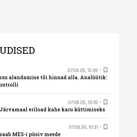
UDISED
07.08.26, 12:49
ksu alandamine tõi hinnad alla. Analüütik:
ontrolli
07.08.26, 10:35
ärvamaal eriload kahe karu küttimiseks
07.08.26, 10:31
saab MES-i püsiv meede