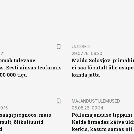
UUDISED
:21
29.07.26, 09:30
oomab tulevane
Maido Solovjov: piimahi
s: Eesti ainsas teofarmis
ei saa lõputult ühe osapo
00 000 tigu
kanda jätta
MAJANDUSTULEMUSED
9:15
06.08.26, 09:34
saagiprognoos: mais
Põllumajanduse tippjuhi
rsult, õlikultuurid
Kalde firmades käive üld
d
kerkis, kasum samas nii