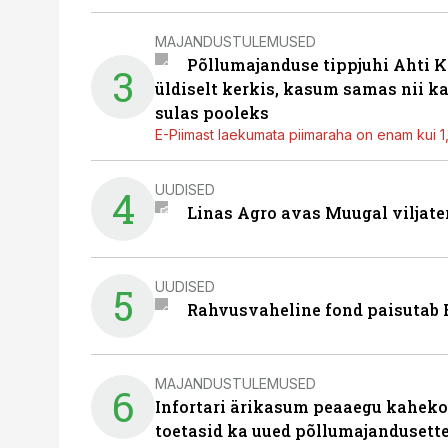
MAJANDUSTULEMUSED
Põllumajanduse tippjuhi Ahti K
3
üldiselt kerkis, kasum samas nii k
sulas pooleks
E-Piimast laekumata piimaraha on enam kui 1,2
UUDISED
4
Linas Agro avas Muugal viljate
UUDISED
5
Rahvusvaheline fond paisutab B
MAJANDUSTULEMUSED
6
Infortari ärikasum peaaegu kaheko
toetasid ka uued põllumajandusett