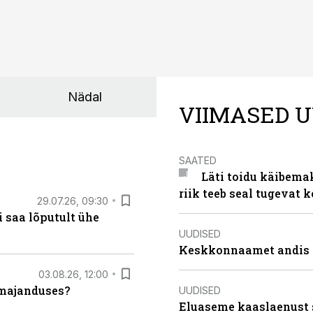
Nädal
VIIMASED U
SAATED
Läti toidu käibema
riik teeb seal tugevat k
29.07.26, 09:30
 saa lõputult ühe
UUDISED
Keskkonnaamet andis J
03.08.26, 12:00
umajanduses?
UUDISED
Eluaseme kaaslaenust 