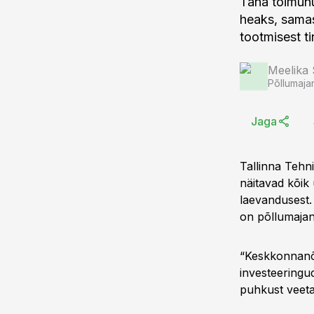
Täna toimun
heaks, samas
tootmisest ti
Meelika
Põllumaja
Jaga
Tallinna Tehn
näitavad kõik
laevandusest.
on põllumajan
“Keskkonnanõu
investeeringud
puhkust veeta,