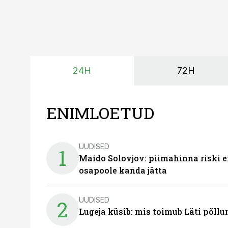
24H
72H
ENIMLOETUD
UUDISED
1
Maido Solovjov: piimahinna riski ei
osapoole kanda jätta
UUDISED
2
Lugeja küsib: mis toimub Läti põll