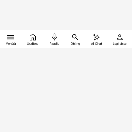
Menüü
Uudised
Raadio
Otsing
AI Chat
Logi sisse
Vana-Lõuna 39/1, 19094 Tallinn
(+372) 667 0111
pollumajandus@pollumajandus.ee
Telli
Reklaam
Firmast
Sisu kasutamisõigused
Ajakirjaniku