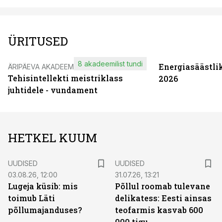
ÜRITUSED
8 akadeemilist tundi
Energiasäästli
ÄRIPÄEVA AKADEEMIA
Tehisintellekti meistriklass
2026
juhtidele - vundament
HETKEL KUUM
UUDISED
UUDISED
03.08.26, 12:00
31.07.26, 13:21
Lugeja küsib: mis
Põllul roomab tulevane
toimub Läti
delikatess: Eesti ainsas
põllumajanduses?
teofarmis kasvab 600
000 tigu