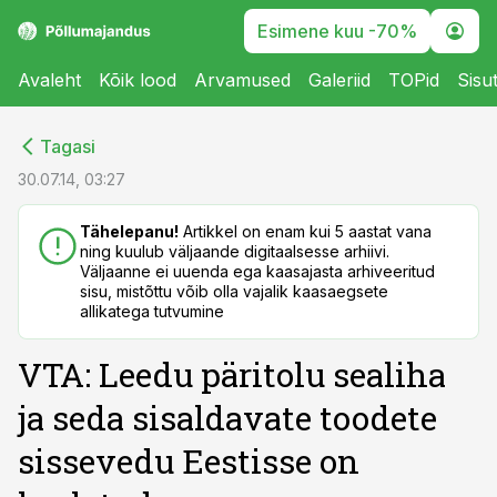
Esimene kuu -70%
Avaleht
Kõik lood
Arvamused
Galeriid
TOPid
Sisu
cebook
cebook
Tagasi
Twitter)
Twitter)
30.07.14, 03:27
kedIn
kedIn
Tähelepanu!
Artikkel on enam kui 5 aastat vana
ning kuulub väljaande digitaalsesse arhiivi.
ail
ail
Väljaanne ei uuenda ega kaasajasta arhiveeritud
sisu, mistõttu võib olla vajalik kaasaegsete
k
k
allikatega tutvumine
VTA: Leedu päritolu sealiha
ja seda sisaldavate toodete
sissevedu Eestisse on