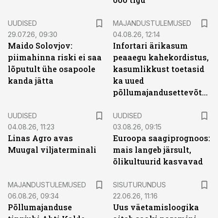
UUDISED
MAJANDUSTULEMUSED
29.07.26, 09:30
04.08.26, 12:14
Maido Solovjov:
Infortari ärikasum
piimahinna riski ei saa
peaaegu kahekordistus,
lõputult ühe osapoole
kasumlikkust toetasid
kanda jätta
ka uued
põllumajandusettevõtted
UUDISED
UUDISED
04.08.26, 11:23
03.08.26, 09:15
Linas Agro avas
Euroopa saagiprognoos:
Muugal viljaterminali
mais langeb järsult,
õlikultuurid kasvavad
ST
MAJANDUSTULEMUSED
SISUTURUNDUS
06.08.26, 09:34
22.06.26, 11:16
Põllumajanduse
Uus väetamisloogika