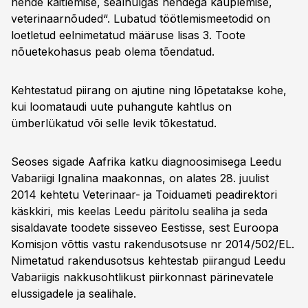
nende käitlemise, sealhulgas nendega kauplemise,
veterinaarnõuded“. Lubatud töötlemismeetodid on
loetletud eelnimetatud määruse lisas 3. Toote
nõuetekohasus peab olema tõendatud.
Kehtestatud piirang on ajutine ning lõpetatakse kohe,
kui loomataudi uute puhangute kahtlus on
ümberlükatud või selle levik tõkestatud.
Seoses sigade Aafrika katku diagnoosimisega Leedu
Vabariigi Ignalina maakonnas, on alates 28. juulist
2014 kehtetu Veterinaar- ja Toiduameti peadirektori
käskkiri, mis keelas Leedu päritolu sealiha ja seda
sisaldavate toodete sisseveo Eestisse, sest Euroopa
Komisjon võttis vastu rakendusotsuse nr 2014/502/EL.
Nimetatud rakendusotsus kehtestab piirangud Leedu
Vabariigis nakkusohtlikust piirkonnast pärinevatele
elussigadele ja sealihale.