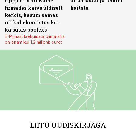
tippjuhi Ahti Kalde
aitab saaki paremini
firmades käive üldiselt
kaitsta
kerkis, kasum samas
nii kahekordistus kui
ka sulas pooleks
E-Piimast laekumata piimaraha
on enam kui 1,2 miljonit eurot
LIITU UUDISKIRJAGA