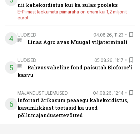
nii kahekordistus kui ka sulas pooleks
E-Piimast laekumata piimaraha on enam kui 1,2 miljonit
eurot
UUDISED
04.08.26, 11:23
4
Linas Agro avas Muugal viljaterminali
UUDISED
05.08.26, 11:17
5
Rahvusvaheline fond paisutab Bioforce’i
kasvu
MAJANDUSTULEMUSED
04.08.26, 12:14
Infortari ärikasum peaaegu kahekordistus,
6
kasumlikkust toetasid ka uued
põllumajandusettevõtted