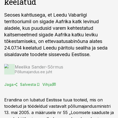
keelatud
Seoses kahtlusega, et Leedu Vabariigi
territooriumil on sigade Aafrika katk levinud
aladele, kus puudusid varem kehtestatud
kaitsemeetmed sigade Aafrika katku leviku
tõkestamiseks, on ettevaatusabinõuna alates
24.07.14 keelatud Leedu päritolu sealiha ja seda
sisaldavate toodete sissevedu Eestisse.
Meelika Sander-Sõrmus
Põllumajandus.ee juht
Jaga
Salvesta
Vihja
Erandina on lubatud Eestisse tuua tooteid, mis on
toodetud ja töödeldud vastavalt põllumajandusministri
13. mai 2005. a määrusele nr 55 „Loomsete saaduste ja