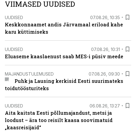
VIIMASED UUDISED
UUDISED
07.08.26, 10:35
Keskkonnaamet andis Järvamaal eriload kahe
karu küttimiseks
UUDISED
07.08.26, 10:31
Eluaseme kaaslaenust saab MES-i püsiv meede
MAJANDUSTULEMUSED
07.08.26, 09:30
Puhk ja Lausing kerkisid Eesti suurimateks
toidutöösturiteks
UUDISED
06.08.26, 13:27
Aita kaitsta Eesti põllumajandust, metsi ja
loodust – ära too reisilt kaasa soovimatuid
„kaasreisijaid“