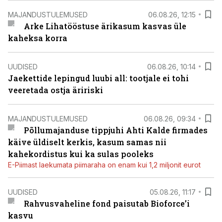
MAJANDUSTULEMUSED
06.08.26, 12:15
Arke Lihatööstuse ärikasum kasvas üle
kaheksa korra
UUDISED
06.08.26, 10:14
Jaekettide lepingud luubi all: tootjale ei tohi
veeretada ostja äririski
MAJANDUSTULEMUSED
06.08.26, 09:34
Põllumajanduse tippjuhi Ahti Kalde firmades
käive üldiselt kerkis, kasum samas nii
kahekordistus kui ka sulas pooleks
E-Piimast laekumata piimaraha on enam kui 1,2 miljonit eurot
UUDISED
05.08.26, 11:17
Rahvusvaheline fond paisutab Bioforce’i
kasvu