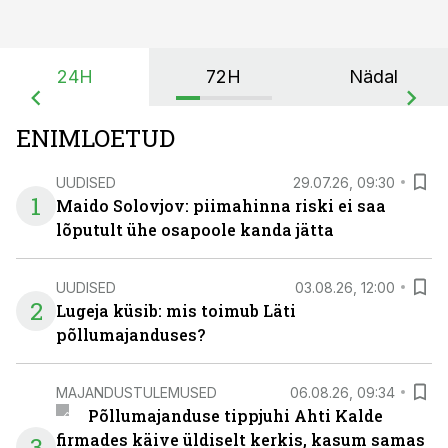
24H
72H
Nädal
ENIMLOETUD
UUDISED
29.07.26, 09:30
1
Maido Solovjov: piimahinna riski ei saa
lõputult ühe osapoole kanda jätta
UUDISED
03.08.26, 12:00
2
Lugeja küsib: mis toimub Läti
põllumajanduses?
MAJANDUSTULEMUSED
06.08.26, 09:34
Põllumajanduse tippjuhi Ahti Kalde
firmades käive üldiselt kerkis, kasum samas
3