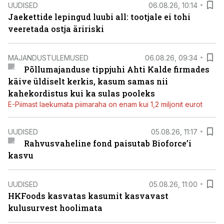
UUDISED
06.08.26, 10:14
Jaekettide lepingud luubi all: tootjale ei tohi
veeretada ostja äririski
MAJANDUSTULEMUSED
06.08.26, 09:34
Põllumajanduse tippjuhi Ahti Kalde firmades
käive üldiselt kerkis, kasum samas nii
kahekordistus kui ka sulas pooleks
E-Piimast laekumata piimaraha on enam kui 1,2 miljonit eurot
UUDISED
05.08.26, 11:17
Rahvusvaheline fond paisutab Bioforce’i
kasvu
UUDISED
05.08.26, 11:00
HKFoods kasvatas kasumit kasvavast
kulusurvest hoolimata