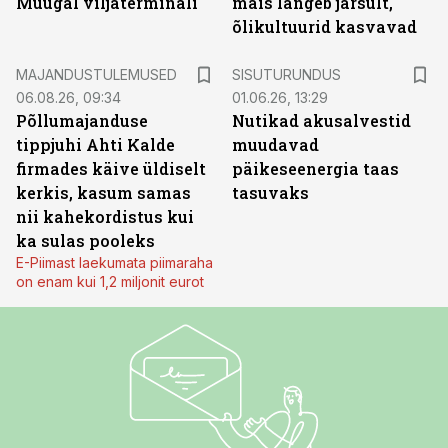
Muugal viljaterminali
mais langeb järsult,
õlikultuurid kasvavad
ST
MAJANDUSTULEMUSED
SISUTURUNDUS
06.08.26, 09:34
01.06.26, 13:29
Põllumajanduse
Nutikad akusalvestid
tippjuhi Ahti Kalde
muudavad
firmades käive üldiselt
päikeseenergia taas
kerkis, kasum samas
tasuvaks
nii kahekordistus kui
ka sulas pooleks
E-Piimast laekumata piimaraha
on enam kui 1,2 miljonit eurot