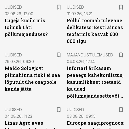
UUDISED
UUDISED
03.08.26, 12:00
31.07.26, 13:21
Lugeja küsib: mis
Põllul roomab tulevane
toimub Läti
delikatess: Eesti ainsas
põllumajanduses?
teofarmis kasvab 600
000 tigu
UUDISED
MAJANDUSTULEMUSED
29.07.26, 09:30
04.08.26, 12:14
Maido Solovjov:
Infortari ärikasum
piimahinna riski ei saa
peaaegu kahekordistus,
lõputult ühe osapoole
kasumlikkust toetasid
kanda jätta
ka uued
põllumajandusettevõtted
UUDISED
UUDISED
04.08.26, 11:23
03.08.26, 09:15
Linas Agro avas
Euroopa saagiprognoos: