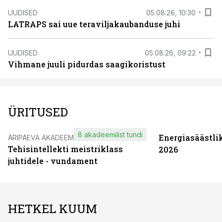
UUDISED
05.08.26, 10:30
LATRAPS sai uue teraviljakaubanduse juhi
UUDISED
05.08.26, 09:22
Vihmane juuli pidurdas saagikoristust
ÜRITUSED
8 akadeemilist tundi
Energiasäästli
ÄRIPÄEVA AKADEEMIA
Tehisintellekti meistriklass
2026
juhtidele - vundament
HETKEL KUUM