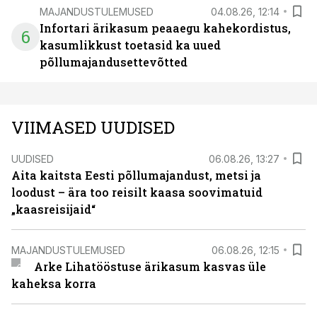
MAJANDUSTULEMUSED
04.08.26, 12:14
Infortari ärikasum peaaegu kahekordistus,
6
kasumlikkust toetasid ka uued
põllumajandusettevõtted
VIIMASED UUDISED
UUDISED
06.08.26, 13:27
Aita kaitsta Eesti põllumajandust, metsi ja
loodust – ära too reisilt kaasa soovimatuid
„kaasreisijaid“
MAJANDUSTULEMUSED
06.08.26, 12:15
Arke Lihatööstuse ärikasum kasvas üle
kaheksa korra