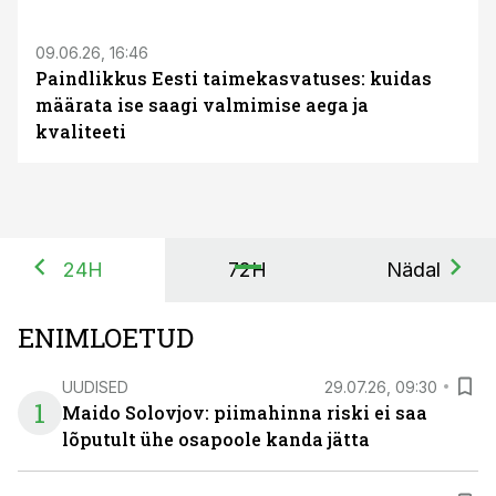
09.06.26, 16:46
Paindlikkus Eesti taimekasvatuses: kuidas
määrata ise saagi valmimise aega ja
kvaliteeti
24H
72H
Nädal
ENIMLOETUD
UUDISED
29.07.26, 09:30
1
Maido Solovjov: piimahinna riski ei saa
lõputult ühe osapoole kanda jätta