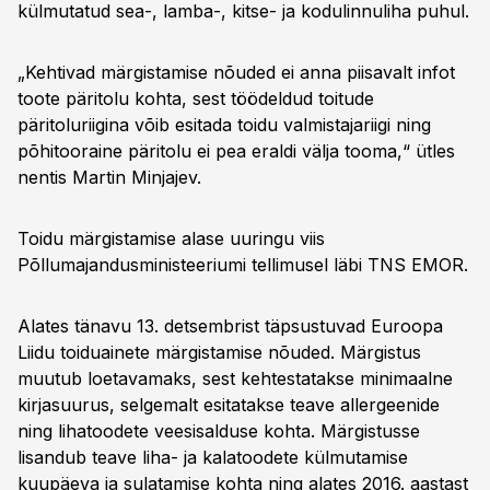
külmutatud sea-, lamba-, kitse- ja kodulinnuliha puhul.
„Kehtivad märgistamise nõuded ei anna piisavalt infot
toote päritolu kohta, sest töödeldud toitude
päritoluriigina võib esitada toidu valmistajariigi ning
põhitooraine päritolu ei pea eraldi välja tooma,“ ütles
nentis Martin Minjajev.
Toidu märgistamise alase uuringu viis
Põllumajandusministeeriumi tellimusel läbi TNS EMOR.
Alates tänavu 13. detsembrist täpsustuvad Euroopa
Liidu toiduainete märgistamise nõuded. Märgistus
muutub loetavamaks, sest kehtestatakse minimaalne
kirjasuurus, selgemalt esitatakse teave allergeenide
ning lihatoodete veesisalduse kohta. Märgistusse
lisandub teave liha- ja kalatoodete külmutamise
kuupäeva ja sulatamise kohta ning alates 2016. aastast