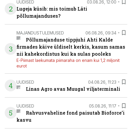
UUDISED
03.08.26, 12:00
2
Lugeja küsib: mis toimub Läti
põllumajanduses?
MAJANDUSTULEMUSED
06.08.26, 09:34
Põllumajanduse tippjuhi Ahti Kalde
firmades käive üldiselt kerkis, kasum samas
3
nii kahekordistus kui ka sulas pooleks
E-Piimast laekumata piimaraha on enam kui 1,2 miljonit
eurot
UUDISED
04.08.26, 11:23
4
Linas Agro avas Muugal viljaterminali
UUDISED
05.08.26, 11:17
5
Rahvusvaheline fond paisutab Bioforce’i
kasvu