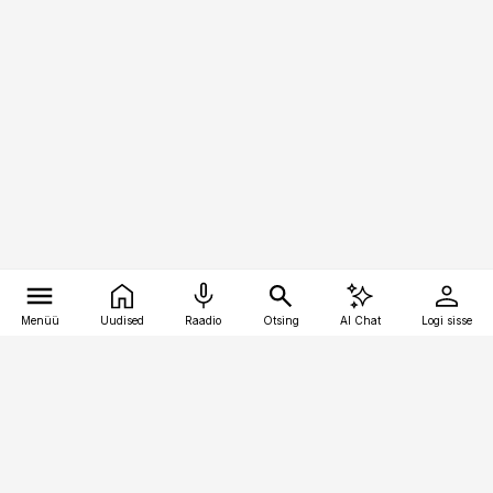
Menüü
Uudised
Raadio
Otsing
AI Chat
Logi sisse
Vana-Lõuna 39/1, 19094 Tallinn
(+372) 667 0111
pollumajandus@pollumajandus.ee