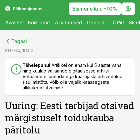
Esimene kuu -70%
Avaleht
Kõik lood
Arvamused
Galeriid
TOPid
Sisu
cebook
cebook
Tagasi
Twitter)
Twitter)
31.07.14, 10:00
kedIn
kedIn
Tähelepanu!
Artikkel on enam kui 5 aastat vana
ning kuulub väljaande digitaalsesse arhiivi.
ail
ail
Väljaanne ei uuenda ega kaasajasta arhiveeritud
sisu, mistõttu võib olla vajalik kaasaegsete
k
k
allikatega tutvumine
Uuring: Eesti tarbijad otsivad
märgistuselt toidukauba
päritolu