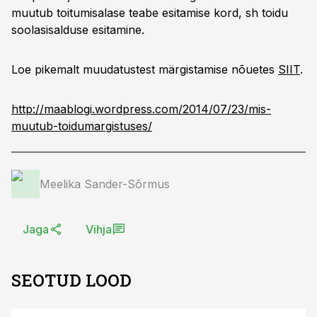
muutub toitumisalase teabe esitamise kord, sh toidu
soolasisalduse esitamine.
Loe pikemalt muudatustest märgistamise nõuetes
SIIT
.
http://maablogi.wordpress.com/2014/07/23/mis-
muutub-toidumargistuses/
Meelika Sander-Sõrmus
Jaga
Vihja
SEOTUD LOOD
ST