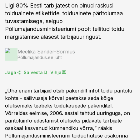
Ligi 80% Eesti tarbijatest on olnud raskusi
toiduainete etikettidel toiduainete päritolumaa
tuvastamisega, selgub
Põllumajandusministeeriumi poolt tellitud toidu
märgistamise alasest tarbijauuringust.
Meelika Sander-Sõrmus
Põllumajandus.ee juht
Jaga
Salvesta
Vihja
„Üha enam tarbijaid otsib pakendilt infot toidu päritolu
kohta - säilivusaja kõrval peetakse seda kõige
olulisemaks teabeks toidukaupade pakenditel.
Võrreldes eelmise, 2006. aastal tehtud uuringuga, on
päritoluinfo edastamist oluliseks pidavate tarbijate
osakaal kasvanud kümnendiku võrra,“ rääkis
Põllumajandusministeeriumi toiduohutuse osakonna