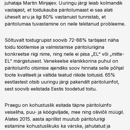
juhataja Martin Minjajev. Uuringu järgi leiab kolmandik
vastajaist, et toidukauba päritolumaast ei saa alati
üheselt aru ja ligi 80% vastanuist tunnistab, et
päritolumaa tuvastamine on neile tekitanud probleeme.
Sõltuvalt toidugrupist soovib 72-88% tarbijaist näha
toidu töötlemise ja valmistamise päritoluriigina
konkreetse riigi nime, ning neile ei piisa „EL“ või „mitte-
EL“ märgistusest. Venekeelse elanikkonna puhul on
päritoluinfo otsimise ajendiks soov hinnata selle põhjal
toote kvaliteeti ja vältida teatud riikide toitusid. 65%
eestlastest otsib uuringu järgi pakendilt päritoluinfot,
sest soovib eelistada Eestis toodetud toitu.
Praegu on kohustuslik esitada täpne päritoluinfo
veiseliha, puu- ja köögiviljade, mee ning oliiviõli müügil.
Alates 2015. aasta aprillist muutub päritoluriigi
esitamine kohustuslikuks ka värske, jahutatud ja