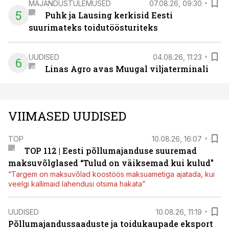
MAJANDUSTULEMUSED
07.08.26, 09:30
5
Puhk ja Lausing kerkisid Eesti
suurimateks toidutöösturiteks
UUDISED
04.08.26, 11:23
6
Linas Agro avas Muugal viljaterminali
VIIMASED UUDISED
TOP
10.08.26, 16:07
TOP 112 | Eesti põllumajanduse suuremad
maksuvõlglased “Tulud on väiksemad kui kulud”
“Targem on maksuvõlad koostöös maksuametiga ajatada, kui
veelgi kallimaid lahendusi otsima hakata”
UUDISED
10.08.26, 11:19
Põllumajandussaaduste ja toidukaupade eksport