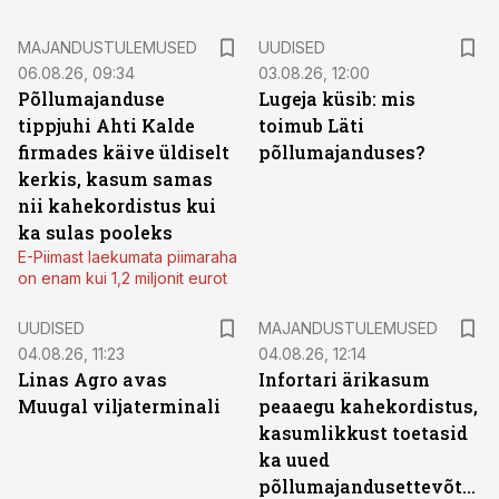
MAJANDUSTULEMUSED
UUDISED
06.08.26, 09:34
03.08.26, 12:00
Põllumajanduse
Lugeja küsib: mis
tippjuhi Ahti Kalde
toimub Läti
firmades käive üldiselt
põllumajanduses?
kerkis, kasum samas
nii kahekordistus kui
ka sulas pooleks
E-Piimast laekumata piimaraha
on enam kui 1,2 miljonit eurot
UUDISED
MAJANDUSTULEMUSED
04.08.26, 11:23
04.08.26, 12:14
Linas Agro avas
Infortari ärikasum
Muugal viljaterminali
peaaegu kahekordistus,
kasumlikkust toetasid
ka uued
põllumajandusettevõtted