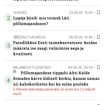
UUDISED
03.08.26, 12:00
2
Lugeja küsib: mis toimub Läti
põllumajanduses?
SISUTURUNDUS
09.06.26, 16:46
ST
Paindlikkus Eesti taimekasvatuses: kuidas
3
määrata ise saagi valmimise aega ja
kvaliteeti
MAJANDUSTULEMUSED
06.08.26, 09:34
Põllumajanduse tippjuhi Ahti Kalde
firmades käive üldiselt kerkis, kasum samas
4
nii kahekordistus kui ka sulas pooleks
E-Piimast laekumata piimaraha on enam kui 1,2 miljonit
eurot