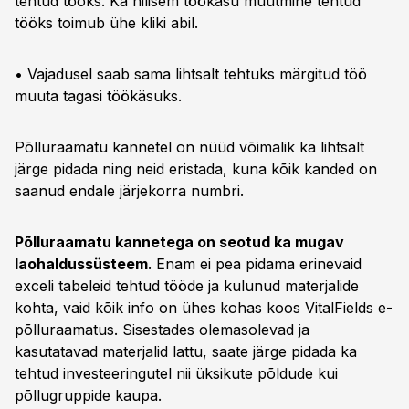
tehtud tööks. Ka hilisem töökäsu muutmine tehtud
tööks toimub ühe kliki abil.
• Vajadusel saab sama lihtsalt tehtuks märgitud töö
muuta tagasi töökäsuks.
Põlluraamatu kannetel on nüüd võimalik ka lihtsalt
järge pidada ning neid eristada, kuna kõik kanded on
saanud endale järjekorra numbri.
Põlluraamatu kannetega on seotud ka mugav
laohaldussüsteem
. Enam ei pea pidama erinevaid
exceli tabeleid tehtud tööde ja kulunud materjalide
kohta, vaid kõik info on ühes kohas koos VitalFields e-
põlluraamatus. Sisestades olemasolevad ja
kasutatavad materjalid lattu, saate järge pidada ka
tehtud investeeringutel nii üksikute põldude kui
põllugruppide kaupa.