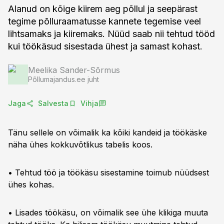
Alanud on kõige kiirem aeg põllul ja seepärast
tegime põlluraamatusse kannete tegemise veel
lihtsamaks ja kiiremaks. Nüüd saab nii tehtud tööd
kui töökäsud sisestada ühest ja samast kohast.
Meelika Sander-Sõrmus
Põllumajandus.ee juht
Jaga
Salvesta
Vihja
Tänu sellele on võimalik ka kõiki kandeid ja töökäske
näha ühes kokkuvõtlikus tabelis koos.
• Tehtud töö ja töökäsu sisestamine toimub nüüdsest
ühes kohas.
• Lisades töökäsu, on võimalik see ühe klikiga muuta