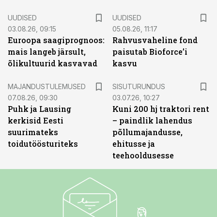
UUDISED
UUDISED
03.08.26, 09:15
05.08.26, 11:17
Euroopa saagiprognoos:
Rahvusvaheline fond
mais langeb järsult,
paisutab Bioforce’i
õlikultuurid kasvavad
kasvu
ST
MAJANDUSTULEMUSED
SISUTURUNDUS
07.08.26, 09:30
03.07.26, 10:27
Puhk ja Lausing
Kuni 200 hj traktori rent
kerkisid Eesti
– paindlik lahendus
suurimateks
põllumajandusse,
toidutöösturiteks
ehitusse ja
teehooldusesse