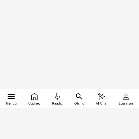
Menüü
Uudised
Raadio
Otsing
AI Chat
Logi sisse
Vana-Lõuna 39/1, 19094 Tallinn