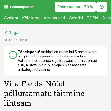
Esimene kuu -70%
Avaleht
Kõik lood
Arvamused
Galeriid
TOPid
Sisu
cebook
cebook
Tagasi
Twitter)
Twitter)
06.08.14, 10:00
kedIn
kedIn
Tähelepanu!
Artikkel on enam kui 5 aastat vana
ning kuulub väljaande digitaalsesse arhiivi.
ail
ail
Väljaanne ei uuenda ega kaasajasta arhiveeritud
sisu, mistõttu võib olla vajalik kaasaegsete
k
k
allikatega tutvumine
VitalFields: Nüüd
põlluraamatu täitmine
lihtsam