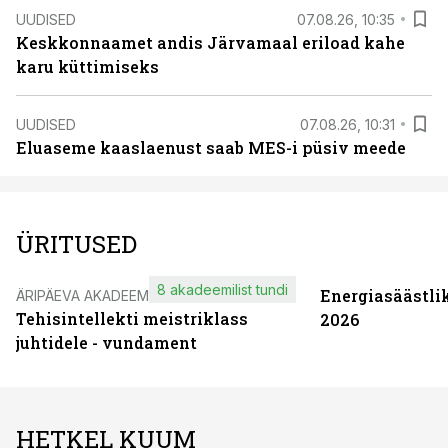
UUDISED
07.08.26, 10:35
Keskkonnaamet andis Järvamaal eriload kahe
karu küttimiseks
UUDISED
07.08.26, 10:31
Eluaseme kaaslaenust saab MES-i püsiv meede
ÜRITUSED
8 akadeemilist tundi
Energiasäästli
ÄRIPÄEVA AKADEEMIA
Tehisintellekti meistriklass
2026
juhtidele - vundament
HETKEL KUUM