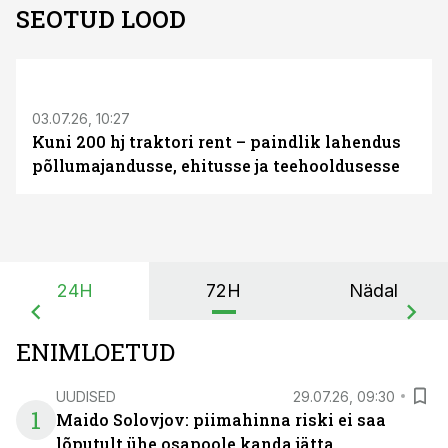
SEOTUD LOOD
ST
03.07.26, 10:27
Kuni 200 hj traktori rent – paindlik lahendus
põllumajandusse, ehitusse ja teehooldusesse
24H
72H
Nädal
ENIMLOETUD
UUDISED
29.07.26, 09:30
1
Maido Solovjov: piimahinna riski ei saa
lõputult ühe osapoole kanda jätta