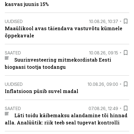
kasvas juunis 15%
UUDISED
10.08.26, 10:37
Maaülikool avas täiendava vastuvõtu kümnele
õppekavale
SAATED
10.08.26, 09:15
Suurinvesteering mitmekordistab Eesti
biogaasi tootja toodangu
UUDISED
10.08.26, 09:00
Inflatsioon püsib suvel madal
SAATED
07.08.26, 12:49
Läti toidu käibemaksu alandamine tõi hinnad
alla. Analüütik: riik teeb seal tugevat kontrolli