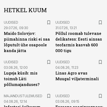
HETKEL KUUM
UUDISED
UUDISED
29.07.26, 09:30
31.07.26, 13:21
Maido Solovjov:
Põllul roomab tulevane
piimahinna riski ei saa
delikatess: Eesti ainsas
lõputult ühe osapoole
teofarmis kasvab 600
kanda jätta
000 tigu
UUDISED
UUDISED
03.08.26, 12:00
04.08.26, 11:23
Lugeja küsib: mis
Linas Agro avas
toimub Läti
Muugal viljaterminali
põllumajanduses?
MAJANDUSTULEMUSED
UUDISED
04.08.26, 12:14
03.08.26, 09:15
Infortari ärikasum
Euroopa saagiprognoos: