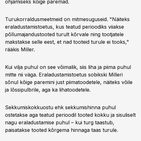
ohjamiseks kõige paremad.
Turukorraldusmeetmeid on mitmesuguseid. "Näiteks
eraladustamistoetus, kus teatud perioodiks viiakse
põllumajandustooted turult kõrvale ning tootjatele
makstakse selle eest, et nad tooteid turule ei tooks,"
rääkis Miller.
Kui vilja puhul on see võimalik, siis liha ja piima puhul
mitte nii väga. Eraladustamistoetus sobikski Milleri
sõnul kõige paremini just piimatoodetele, näiteks võile
ja lõssipulbrile, aga ka lihatoodetele.
Sekkumiskokkuostu ehk sekkumishinna puhul
ostetakse aga teatud perioodil tooted kokku ja sisuliselt
nagu eraladustamise puhul – kui turg taastub,
paisatakse tooted kõrgema hinnaga taas turule.