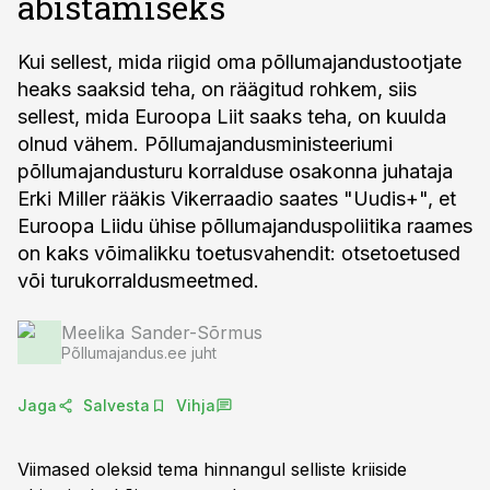
abistamiseks
Kui sellest, mida riigid oma põllumajandustootjate
heaks saaksid teha, on räägitud rohkem, siis
sellest, mida Euroopa Liit saaks teha, on kuulda
olnud vähem. Põllumajandusministeeriumi
põllumajandusturu korralduse osakonna juhataja
Erki Miller rääkis Vikerraadio saates "Uudis+", et
Euroopa Liidu ühise põllumajanduspoliitika raames
on kaks võimalikku toetusvahendit: otsetoetused
või turukorraldusmeetmed.
Meelika Sander-Sõrmus
Põllumajandus.ee juht
Jaga
Salvesta
Vihja
Viimased oleksid tema hinnangul selliste kriiside