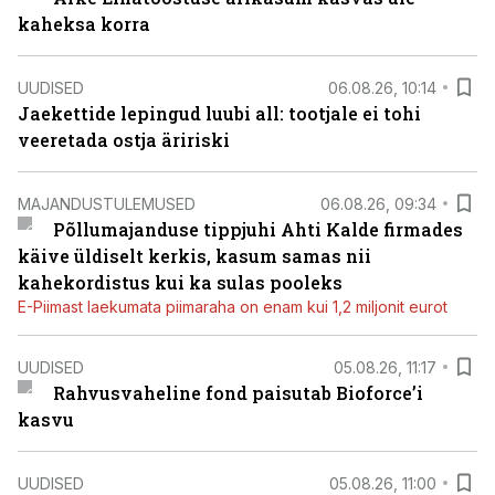
kaheksa korra
UUDISED
06.08.26, 10:14
Jaekettide lepingud luubi all: tootjale ei tohi
veeretada ostja äririski
MAJANDUSTULEMUSED
06.08.26, 09:34
Põllumajanduse tippjuhi Ahti Kalde firmades
käive üldiselt kerkis, kasum samas nii
kahekordistus kui ka sulas pooleks
E-Piimast laekumata piimaraha on enam kui 1,2 miljonit eurot
UUDISED
05.08.26, 11:17
Rahvusvaheline fond paisutab Bioforce’i
kasvu
UUDISED
05.08.26, 11:00