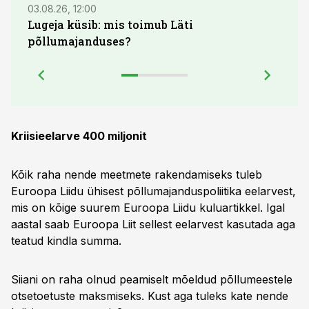
03.08.26, 12:00
04.08.
Lugeja küsib: mis toimub Läti
põllumajanduses?
Kriisieelarve 400 miljonit
Kõik raha nende meetmete rakendamiseks tuleb
Euroopa Liidu ühisest põllumajanduspoliitika eelarvest,
mis on kõige suurem Euroopa Liidu kuluartikkel. Igal
aastal saab Euroopa Liit sellest eelarvest kasutada aga
teatud kindla summa.
Siiani on raha olnud peamiselt mõeldud põllumeestele
otsetoetuste maksmiseks. Kust aga tuleks kate nende