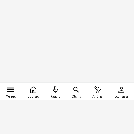
Menüü
Uudised
Raadio
Otsing
AI Chat
Logi sisse
Vana-Lõuna 39/1, 19094 Tallinn
(+372) 667 0111