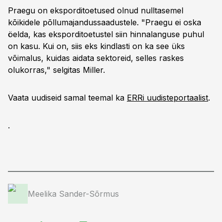
Praegu on eksporditoetused olnud nulltasemel
kõikidele põllumajandussaadustele. "Praegu ei oska
öelda, kas eksporditoetustel siin hinnalanguse puhul
on kasu. Kui on, siis eks kindlasti on ka see üks
võimalus, kuidas aidata sektoreid, selles raskes
olukorras," selgitas Miller.
Vaata uudiseid samal teemal ka
ERRi uudisteportaalist
.
.
Meelika Sander-Sõrmus