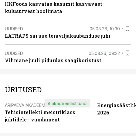
HKFoods kasvatas kasumit kasvavast
kulusurvest hoolimata
UUDISED
05.08.26, 10:30
LATRAPS sai uue teraviljakaubanduse juhi
UUDISED
05.08.26, 09:22
Vihmane juuli pidurdas saagikoristust
ÜRITUSED
8 akadeemilist tundi
Energiasäästli
ÄRIPÄEVA AKADEEMIA
Tehisintellekti meistriklass
2026
juhtidele - vundament