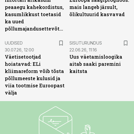
peaaegu kahekordistus,
mais langeb järsult,
kasumlikkust toetasid
õlikultuurid kasvavad
ka uued
põllumajandusettevõtted
ST
UUDISED
SISUTURUNDUS
30.07.26, 12:00
22.06.26, 11:16
Väetisetootjad
Uus väetamisloogika
hoiatavad: ELi
aitab saaki paremini
kliimareform võib tõsta
kaitsta
põllumeeste kulusid ja
viia tootmise Euroopast
välja