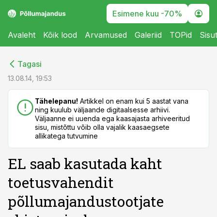
Esimene kuu -70%
Avaleht
Kõik lood
Arvamused
Galeriid
TOPid
Sisu
cebook
cebook
Tagasi
Twitter)
Twitter)
13.08.14, 19:53
kedIn
kedIn
Tähelepanu!
Artikkel on enam kui 5 aastat vana
ning kuulub väljaande digitaalsesse arhiivi.
ail
ail
Väljaanne ei uuenda ega kaasajasta arhiveeritud
sisu, mistõttu võib olla vajalik kaasaegsete
k
k
allikatega tutvumine
EL saab kasutada kaht
toetusvahendit
põllumajandustootjate