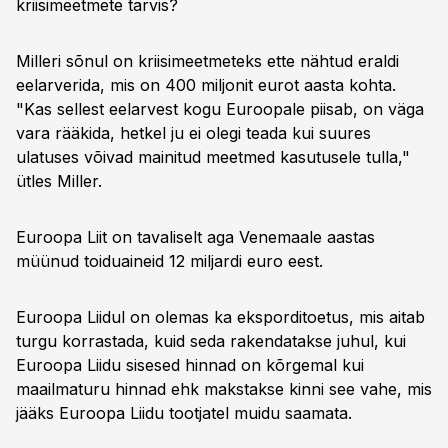
kriisimeetmete tarvis?
Milleri sõnul on kriisimeetmeteks ette nähtud eraldi
eelarverida, mis on 400 miljonit eurot aasta kohta.
"Kas sellest eelarvest kogu Euroopale piisab, on väga
vara rääkida, hetkel ju ei olegi teada kui suures
ulatuses võivad mainitud meetmed kasutusele tulla,"
ütles Miller.
Euroopa Liit on tavaliselt aga Venemaale aastas
müünud toiduaineid 12 miljardi euro eest.
Euroopa Liidul on olemas ka eksporditoetus, mis aitab
turgu korrastada, kuid seda rakendatakse juhul, kui
Euroopa Liidu sisesed hinnad on kõrgemal kui
maailmaturu hinnad ehk makstakse kinni see vahe, mis
jääks Euroopa Liidu tootjatel muidu saamata.