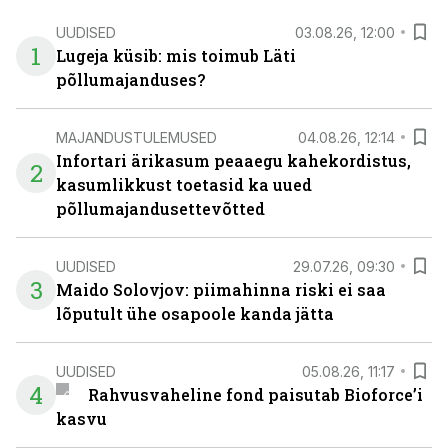
UUDISED
03.08.26, 12:00
1
Lugeja küsib: mis toimub Läti
põllumajanduses?
MAJANDUSTULEMUSED
04.08.26, 12:14
Infortari ärikasum peaaegu kahekordistus,
2
kasumlikkust toetasid ka uued
põllumajandusettevõtted
UUDISED
29.07.26, 09:30
3
Maido Solovjov: piimahinna riski ei saa
lõputult ühe osapoole kanda jätta
UUDISED
05.08.26, 11:17
4
Rahvusvaheline fond paisutab Bioforce’i
kasvu