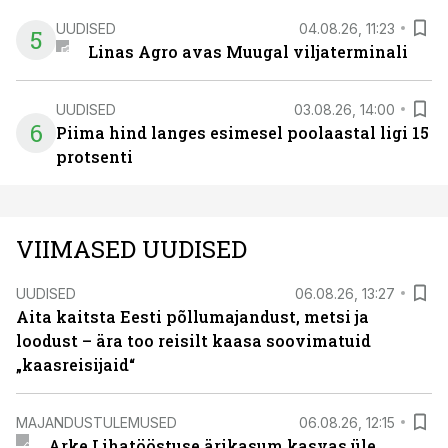
UUDISED
04.08.26, 11:23
5
Linas Agro avas Muugal viljaterminali
UUDISED
03.08.26, 14:00
6
Piima hind langes esimesel poolaastal ligi 15
protsenti
VIIMASED UUDISED
UUDISED
06.08.26, 13:27
Aita kaitsta Eesti põllumajandust, metsi ja
loodust – ära too reisilt kaasa soovimatuid
„kaasreisijaid“
MAJANDUSTULEMUSED
06.08.26, 12:15
Arke Lihatööstuse ärikasum kasvas üle