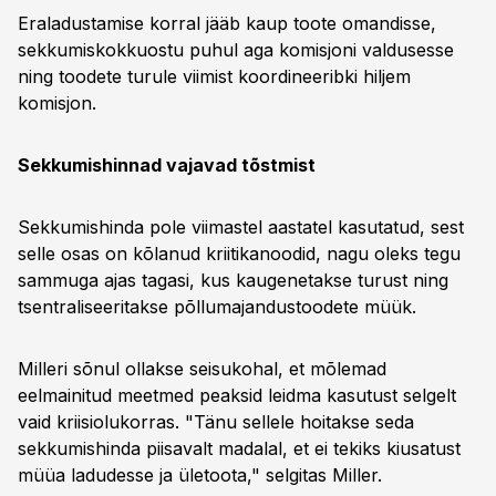
Eraladustamise korral jääb kaup toote omandisse,
sekkumiskokkuostu puhul aga komisjoni valdusesse
ning toodete turule viimist koordineeribki hiljem
komisjon.
Sekkumishinnad vajavad tõstmist
Sekkumishinda pole viimastel aastatel kasutatud, sest
selle osas on kõlanud kriitikanoodid, nagu oleks tegu
sammuga ajas tagasi, kus kaugenetakse turust ning
tsentraliseeritakse põllumajandustoodete müük.
Milleri sõnul ollakse seisukohal, et mõlemad
eelmainitud meetmed peaksid leidma kasutust selgelt
vaid kriisiolukorras. "Tänu sellele hoitakse seda
sekkumishinda piisavalt madalal, et ei tekiks kiusatust
müüa ladudesse ja ületoota," selgitas Miller.