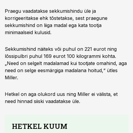
Praegu vaadatakse sekkumishindu üle ja
korrigeeritakse ehk tõstetakse, sest praegune
sekkumishind on liiga madal ega kata tootja
minimaalseid kulusid.
Sekkumishind näiteks või puhul on 221 eurot ning
lõssipulbri puhul 169 eurot 100 kilogrammi kohta.
„Need on selgelt madalamad kui tootjate omahind, aga
need on selge eesmärgiga madalana hoitud,“ ütles
Miller.
Hetkel on aga olukord uus ning Miller ei välista, et
need hinnad siiski vaadatakse üle.
HETKEL KUUM