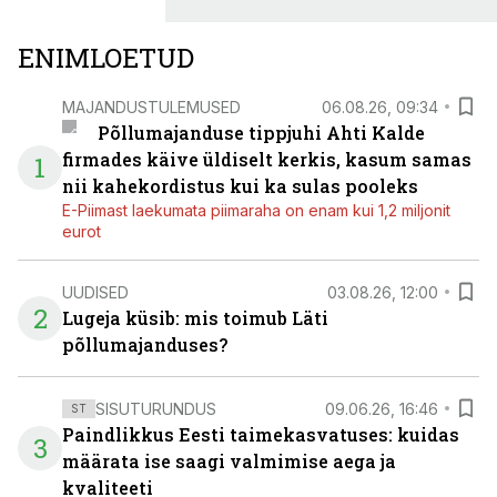
ENIMLOETUD
MAJANDUSTULEMUSED
06.08.26, 09:34
Põllumajanduse tippjuhi Ahti Kalde
firmades käive üldiselt kerkis, kasum samas
1
nii kahekordistus kui ka sulas pooleks
E-Piimast laekumata piimaraha on enam kui 1,2 miljonit
eurot
UUDISED
03.08.26, 12:00
2
Lugeja küsib: mis toimub Läti
põllumajanduses?
SISUTURUNDUS
09.06.26, 16:46
ST
Paindlikkus Eesti taimekasvatuses: kuidas
3
määrata ise saagi valmimise aega ja
kvaliteeti