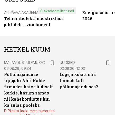
8 akadeemilist tundi
Energiasäästli
ÄRIPÄEVA AKADEEMIA
Tehisintellekti meistriklass
2026
juhtidele - vundament
HETKEL KUUM
MAJANDUSTULEMUSED
UUDISED
06.08.26, 09:34
03.08.26, 12:00
Põllumajanduse
Lugeja küsib: mis
tippjuhi Ahti Kalde
toimub Läti
firmades käive üldiselt
põllumajanduses?
kerkis, kasum samas
nii kahekordistus kui
ka sulas pooleks
E-Piimast laekumata piimaraha