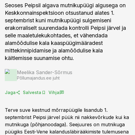
Seoses Peipsil algava mutnikupüügi algusega on
Keskkonnainspektsioon otsustanud alates 1.
septembrist kuni mutnikupüügi sulgemiseni
erakorraliselt suurendada kontrolli Peipsi järvel ja
selle maaletulekukohtades, et vähendada
alamõõdulise kala kaaspüügimääradest
mittekinnipidamise ja alamõõdulise kala
käitlemisse suunamise ohtu.
Meelika Sander-Sõrmus
Põllumajandus.ee juht
Jaga
Salvesta
Vihja
Terve suve kestnud mõrrapüügile lisandub 1.
septembrist Peipsi järvel püük nii nakkevõrkude kui ka
mutnikuga (põhjanoodaga). Seejuures on mutnikuga
püügiks Eesti-Vene kalandusläbirääkimiste tulemusena