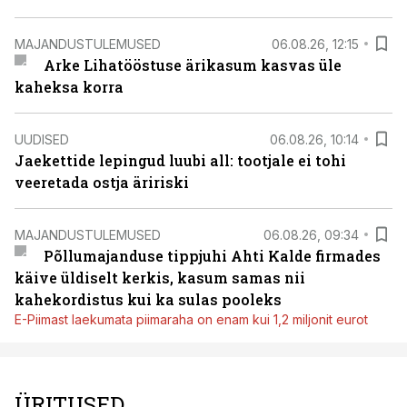
MAJANDUSTULEMUSED
06.08.26, 12:15
Arke Lihatööstuse ärikasum kasvas üle
kaheksa korra
UUDISED
06.08.26, 10:14
Jaekettide lepingud luubi all: tootjale ei tohi
veeretada ostja äririski
MAJANDUSTULEMUSED
06.08.26, 09:34
Põllumajanduse tippjuhi Ahti Kalde firmades
käive üldiselt kerkis, kasum samas nii
kahekordistus kui ka sulas pooleks
E-Piimast laekumata piimaraha on enam kui 1,2 miljonit eurot
ÜRITUSED