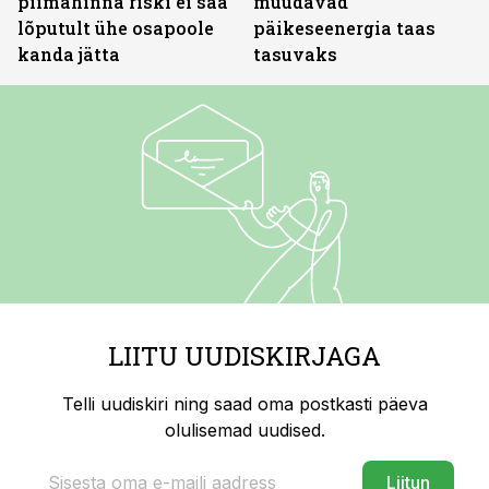
piimahinna riski ei saa
muudavad
lõputult ühe osapoole
päikeseenergia taas
kanda jätta
tasuvaks
LIITU UUDISKIRJAGA
Telli uudiskiri ning saad oma postkasti päeva
olulisemad uudised.
Liitun