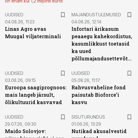
on enam kui 1,2 miljonit eurot
UUDISED
MAJANDUSTULEMUSED
04.08.26, 11:23
04.08.26, 12:14
Linas Agro avas
Infortari ärikasum
Muugal viljaterminali
peaaegu kahekordistus,
kasumlikkust toetasid
ka uued
põllumajandusettevõtted
UUDISED
UUDISED
03.08.26, 09:15
05.08.26, 11:17
Euroopa saagiprognoos:
Rahvusvaheline fond
mais langeb järsult,
paisutab Bioforce’i
õlikultuurid kasvavad
kasvu
ST
UUDISED
SISUTURUNDUS
29.07.26, 09:30
01.06.26, 13:29
Maido Solovjov:
Nutikad akusalvestid