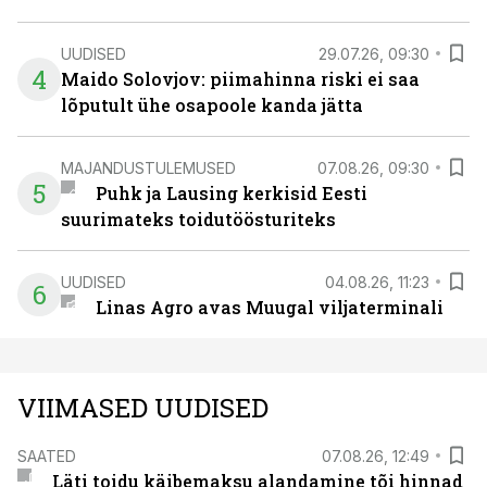
UUDISED
29.07.26, 09:30
4
Maido Solovjov: piimahinna riski ei saa
lõputult ühe osapoole kanda jätta
MAJANDUSTULEMUSED
07.08.26, 09:30
5
Puhk ja Lausing kerkisid Eesti
suurimateks toidutöösturiteks
UUDISED
04.08.26, 11:23
6
Linas Agro avas Muugal viljaterminali
VIIMASED UUDISED
SAATED
07.08.26, 12:49
Läti toidu käibemaksu alandamine tõi hinnad