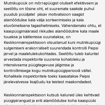
Mutnikupüük on mõrrapüügist oluliselt efektiivsem ja
seetõttu on tõsine oht, et suuremate saakide puhul
puudub püüdjatel piisav motivatsioon saagist
alamõõdulise kala välja sorteerimiseks ja kala
eluvõimelisena tagasiheitmiseks. Vähendamaks ohtu, et
kaaspüügimäärasid rikkudes alamõõduline kala maale
tuuakse ja käitlemisse suunatakse, on
Keskkonnainspektsioon otsustanud kuni mutnikupüügi
sulgemiseni erakorraliselt suurendada kontrolli Peipsi
järvel ja maaletulekukohtades. Seetõttu tuleb kaluritel
arvestada inspektorite suurema kohaloleku ja
intensiivsema püügitegevuse jälgimise ja
kontrollimisega kogu mutnikupüügiperioodi vältel.
Kohalikele inspektoritele toeks kaasatakse Peipsi
järelevalvesse lisajõudu ka teistest maakondadest.
Keskkonnainspektsioon kutsub kalureid üles kehtivaid
püügipiiranguid ja eriti alamõõdulise koha kaaspüüki