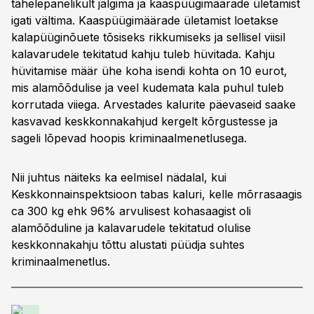
tähelepanelikult jälgima ja kaaspüügimäärade ületamist
igati vältima. Kaaspüügimäärade ületamist loetakse
kalapüüginõuete tõsiseks rikkumiseks ja sellisel viisil
kalavarudele tekitatud kahju tuleb hüvitada. Kahju
hüvitamise määr ühe koha isendi kohta on 10 eurot,
mis alamõõdulise ja veel kudemata kala puhul tuleb
korrutada viiega. Arvestades kalurite päevaseid saake
kasvavad keskkonnakahjud kergelt kõrgustesse ja
sageli lõpevad hoopis kriminaalmenetlusega.
Nii juhtus näiteks ka eelmisel nädalal, kui
Keskkonnainspektsioon tabas kaluri, kelle mõrrasaagis
ca 300 kg ehk 96% arvulisest kohasaagist oli
alamõõduline ja kalavarudele tekitatud olulise
keskkonnakahju tõttu alustati püüdja suhtes
kriminaalmenetlus.