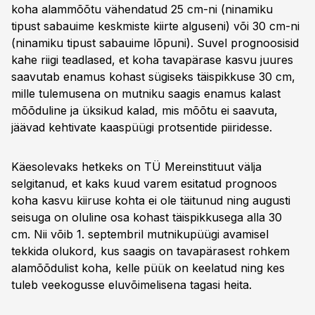
koha alammõõtu vähendatud 25 cm-ni (ninamiku
tipust sabauime keskmiste kiirte alguseni) või 30 cm-ni
(ninamiku tipust sabauime lõpuni). Suvel prognoosisid
kahe riigi teadlased, et koha tavapärase kasvu juures
saavutab enamus kohast sügiseks täispikkuse 30 cm,
mille tulemusena on mutniku saagis enamus kalast
mõõduline ja üksikud kalad, mis mõõtu ei saavuta,
jäävad kehtivate kaaspüügi protsentide piiridesse.
Käesolevaks hetkeks on TÜ Mereinstituut välja
selgitanud, et kaks kuud varem esitatud prognoos
koha kasvu kiiruse kohta ei ole täitunud ning augusti
seisuga on oluline osa kohast täispikkusega alla 30
cm. Nii võib 1. septembril mutnikupüügi avamisel
tekkida olukord, kus saagis on tavapärasest rohkem
alamõõdulist koha, kelle püük on keelatud ning kes
tuleb veekogusse eluvõimelisena tagasi heita.