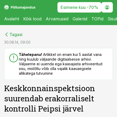
Esimene kuu -70%
Avaleht
Kõik lood
Arvamused
Galeriid
TOPid
Sisu
cebook
cebook
Tagasi
Twitter)
Twitter)
30.08.14, 09:00
kedIn
kedIn
Tähelepanu!
Artikkel on enam kui 5 aastat vana
ning kuulub väljaande digitaalsesse arhiivi.
ail
ail
Väljaanne ei uuenda ega kaasajasta arhiveeritud
sisu, mistõttu võib olla vajalik kaasaegsete
k
k
allikatega tutvumine
Keskkonnainspektsioon
suurendab erakorraliselt
kontrolli Peipsi järvel