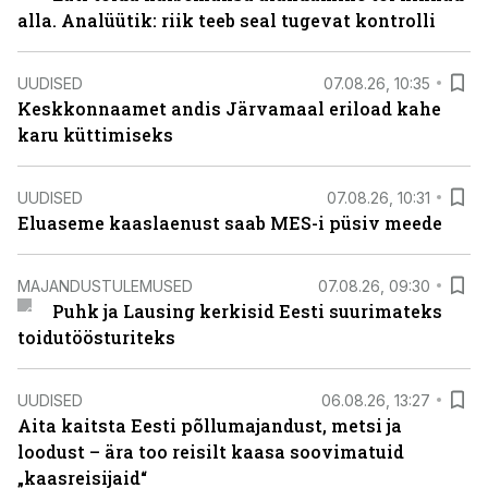
alla. Analüütik: riik teeb seal tugevat kontrolli
UUDISED
07.08.26, 10:35
Keskkonnaamet andis Järvamaal eriload kahe
karu küttimiseks
UUDISED
07.08.26, 10:31
Eluaseme kaaslaenust saab MES-i püsiv meede
MAJANDUSTULEMUSED
07.08.26, 09:30
Puhk ja Lausing kerkisid Eesti suurimateks
toidutöösturiteks
UUDISED
06.08.26, 13:27
Aita kaitsta Eesti põllumajandust, metsi ja
loodust – ära too reisilt kaasa soovimatuid
„kaasreisijaid“