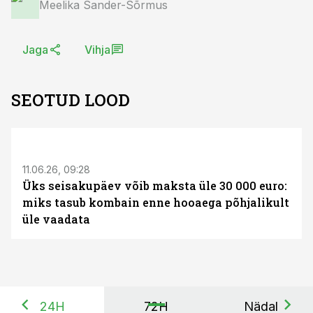
Meelika Sander-Sõrmus
Jaga
Vihja
SEOTUD LOOD
ST
11.06.26, 09:28
Üks seisakupäev võib maksta üle 30 000 euro:
miks tasub kombain enne hooaega põhjalikult
üle vaadata
24H
72H
Nädal