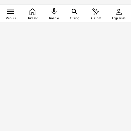
Menüü
Uudised
Raadio
Otsing
AI Chat
Logi sisse
Vana-Lõuna 39/1, 19094 Tallinn
(+372) 667 0111
pollumajandus@pollumajandus.ee
Telli
Reklaam
Firmast
Sisu kasutamisõigused
Ajakirjaniku
eetikakoodeks
Üldtingimused
Privaatsustingimused
Küpsiste poliitika
KKK
Eesti Meediaettevõtete
Eelistuste haldamine