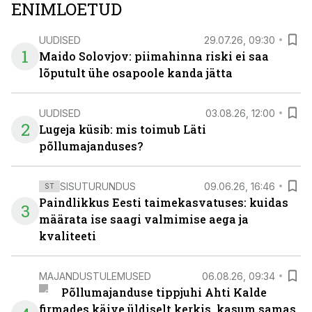
ENIMLOETUD
UUDISED
29.07.26, 09:30
1
Maido Solovjov: piimahinna riski ei saa
lõputult ühe osapoole kanda jätta
UUDISED
03.08.26, 12:00
2
Lugeja küsib: mis toimub Läti
põllumajanduses?
SISUTURUNDUS
09.06.26, 16:46
ST
Paindlikkus Eesti taimekasvatuses: kuidas
3
määrata ise saagi valmimise aega ja
kvaliteeti
MAJANDUSTULEMUSED
06.08.26, 09:34
Põllumajanduse tippjuhi Ahti Kalde
firmades käive üldiselt kerkis, kasum samas