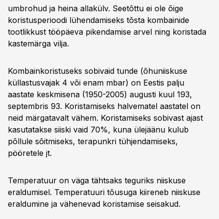
umbrohud ja heina allakülv. Seetõttu ei ole õige
koristusperioodi lühendamiseks tõsta kombainide
tootlikkust tööpäeva pikendamise arvel ning koristada
kastemärga vilja.
Kombainkoristuseks sobivaid tunde (õhuniiskuse
küllastusvajak 4 või enam mbar) on Eestis palju
aastate keskmisena (1950-2005) augusti kuul 193,
septembris 93. Koristamiseks halvematel aastatel on
neid märgatavalt vähem. Koristamiseks sobivast ajast
kasutatakse siiski vaid 70%, kuna ülejäänu kulub
põllule sõitmiseks, terapunkri tühjendamiseks,
pööretele jt.
Temperatuur on väga tähtsaks teguriks niiskuse
eraldumisel. Temperatuuri tõusuga kiireneb niiskuse
eraldumine ja vähenevad koristamise seisakud.