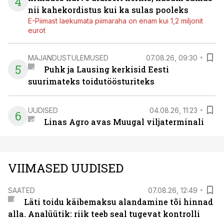
4
nii kahekordistus kui ka sulas pooleks
E-Piimast laekumata piimaraha on enam kui 1,2 miljonit
eurot
MAJANDUSTULEMUSED
07.08.26, 09:30
5
Puhk ja Lausing kerkisid Eesti
suurimateks toidutöösturiteks
UUDISED
04.08.26, 11:23
6
Linas Agro avas Muugal viljaterminali
VIIMASED UUDISED
SAATED
07.08.26, 12:49
Läti toidu käibemaksu alandamine tõi hinnad
alla. Analüütik: riik teeb seal tugevat kontrolli