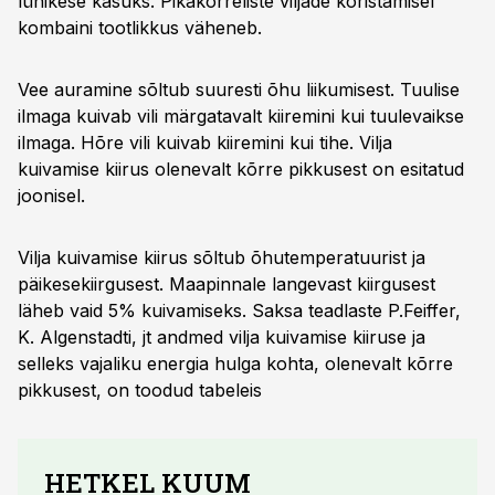
lühikese kasuks. Pikakõrreliste viljade koristamisel
kombaini tootlikkus väheneb.
Vee auramine sõltub suuresti õhu liikumisest. Tuulise
ilmaga kuivab vili märgatavalt kiiremini kui tuulevaikse
ilmaga. Hõre vili kuivab kiiremini kui tihe. Vilja
kuivamise kiirus olenevalt kõrre pikkusest on esitatud
joonisel.
Vilja kuivamise kiirus sõltub õhutemperatuurist ja
päikesekiirgusest. Maapinnale langevast kiirgusest
läheb vaid 5% kuivamiseks. Saksa teadlaste P.Feiffer,
K. Algenstadti, jt andmed vilja kuivamise kiiruse ja
selleks vajaliku energia hulga kohta, olenevalt kõrre
pikkusest, on toodud tabeleis
HETKEL KUUM