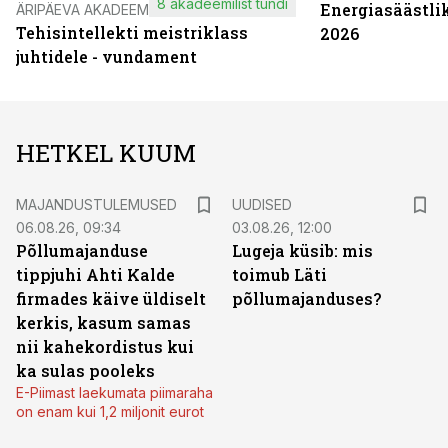
8 akadeemilist tundi
Energiasäästli
ÄRIPÄEVA AKADEEMIA
Tehisintellekti meistriklass
2026
juhtidele - vundament
HETKEL KUUM
MAJANDUSTULEMUSED
UUDISED
06.08.26, 09:34
03.08.26, 12:00
Põllumajanduse
Lugeja küsib: mis
tippjuhi Ahti Kalde
toimub Läti
firmades käive üldiselt
põllumajanduses?
kerkis, kasum samas
nii kahekordistus kui
ka sulas pooleks
E-Piimast laekumata piimaraha
on enam kui 1,2 miljonit eurot