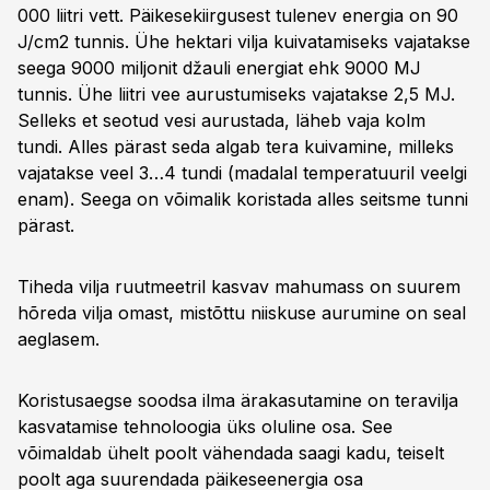
000 liitri vett. Päikesekiirgusest tulenev energia on 90
J/cm2 tunnis. Ühe hektari vilja kuivatamiseks vajatakse
seega 9000 miljonit džauli energiat ehk 9000 MJ
tunnis. Ühe liitri vee aurustumiseks vajatakse 2,5 MJ.
Selleks et seotud vesi aurustada, läheb vaja kolm
tundi. Alles pärast seda algab tera kuivamine, milleks
vajatakse veel 3…4 tundi (madalal temperatuuril veelgi
enam). Seega on võimalik koristada alles seitsme tunni
pärast.
Tiheda vilja ruutmeetril kasvav mahumass on suurem
hõreda vilja omast, mistõttu niiskuse aurumine on seal
aeglasem.
Koristusaegse soodsa ilma ärakasutamine on teravilja
kasvatamise tehnoloogia üks oluline osa. See
võimaldab ühelt poolt vähendada saagi kadu, teiselt
poolt aga suurendada päikeseenergia osa