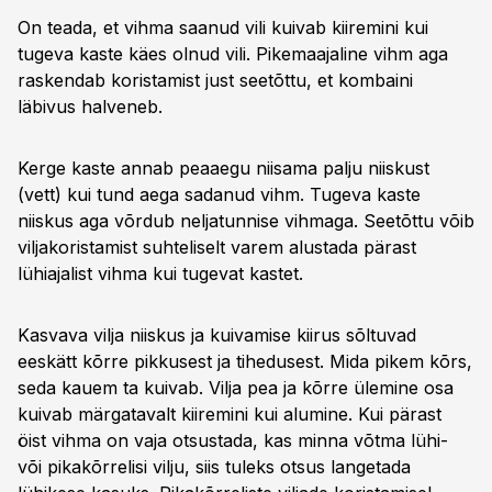
On teada, et vihma saanud vili kuivab kiiremini kui
tugeva kaste käes olnud vili. Pikemaajaline vihm aga
raskendab koristamist just seetõttu, et kombaini
läbivus halveneb.
Kerge kaste annab peaaegu niisama palju niiskust
(vett) kui tund aega sadanud vihm. Tugeva kaste
niiskus aga võrdub neljatunnise vihmaga. Seetõttu võib
viljakoristamist suhteliselt varem alustada pärast
lühiajalist vihma kui tugevat kastet.
Kasvava vilja niiskus ja kuivamise kiirus sõltuvad
eeskätt kõrre pikkusest ja tihedusest. Mida pikem kõrs,
seda kauem ta kuivab. Vilja pea ja kõrre ülemine osa
kuivab märgatavalt kiiremini kui alumine. Kui pärast
öist vihma on vaja otsustada, kas minna võtma lühi-
või pikakõrrelisi vilju, siis tuleks otsus langetada