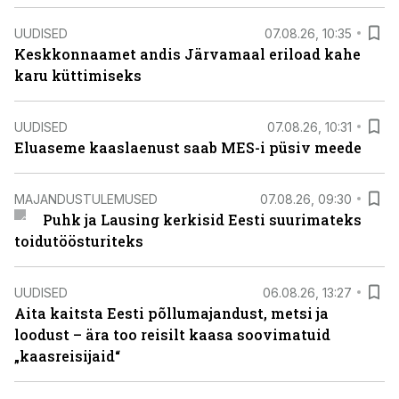
UUDISED
07.08.26, 10:35
Keskkonnaamet andis Järvamaal eriload kahe
karu küttimiseks
UUDISED
07.08.26, 10:31
Eluaseme kaaslaenust saab MES-i püsiv meede
MAJANDUSTULEMUSED
07.08.26, 09:30
Puhk ja Lausing kerkisid Eesti suurimateks
toidutöösturiteks
UUDISED
06.08.26, 13:27
Aita kaitsta Eesti põllumajandust, metsi ja
loodust – ära too reisilt kaasa soovimatuid
„kaasreisijaid“