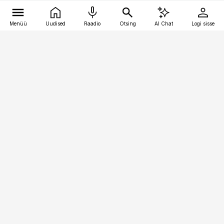
Menüü
Uudised
Raadio
Otsing
AI Chat
Logi sisse
Vana-Lõuna 39/1, 19094 Tallinn
(+372) 667 0111
pollumajandus@pollumajandus.ee
Telli
Reklaam
Firmast
Sisu kasutamisõigused
Ajakirjaniku
eetikakoodeks
Üldtingimused
Privaatsustingimused
Küpsiste poliitika
KKK
Eesti Meediaettevõtete
Eelistuste haldamine