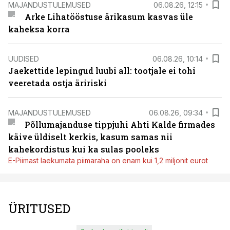
MAJANDUSTULEMUSED
06.08.26, 12:15
Arke Lihatööstuse ärikasum kasvas üle
kaheksa korra
UUDISED
06.08.26, 10:14
Jaekettide lepingud luubi all: tootjale ei tohi
veeretada ostja äririski
MAJANDUSTULEMUSED
06.08.26, 09:34
Põllumajanduse tippjuhi Ahti Kalde firmades
käive üldiselt kerkis, kasum samas nii
kahekordistus kui ka sulas pooleks
E-Piimast laekumata piimaraha on enam kui 1,2 miljonit eurot
ÜRITUSED