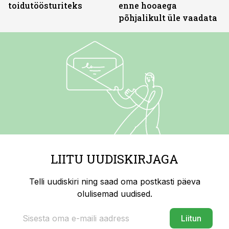
toidutöösturiteks
enne hooaega
põhjalikult üle vaadata
LIITU UUDISKIRJAGA
Telli uudiskiri ning saad oma postkasti päeva
olulisemad uudised.
Liitun