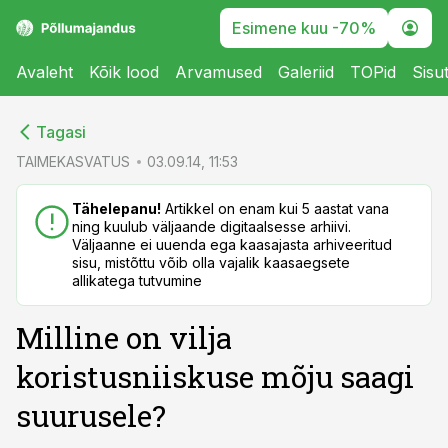
Esimene kuu -70%
Avaleht
Kõik lood
Arvamused
Galeriid
TOPid
Sisu
cebook
cebook
Tagasi
Twitter)
Twitter)
TAIMEKASVATUS
03.09.14, 11:53
kedIn
kedIn
Tähelepanu!
Artikkel on enam kui 5 aastat vana
ning kuulub väljaande digitaalsesse arhiivi.
ail
ail
Väljaanne ei uuenda ega kaasajasta arhiveeritud
sisu, mistõttu võib olla vajalik kaasaegsete
k
k
allikatega tutvumine
Milline on vilja
koristusniiskuse mõju saagi
suurusele?