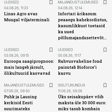
UUDISED
MAJANDUSTULEMUSED
04.08.26, 11:23
04.08.26, 12:14
Linas Agro avas
Infortari ärikasum
Muugal viljaterminali
peaaegu kahekordistus,
kasumlikkust toetasid
ka uued
põllumajandusettevõtted
UUDISED
UUDISED
03.08.26, 09:15
05.08.26, 11:17
Euroopa saagiprognoos:
Rahvusvaheline fond
mais langeb järsult,
paisutab Bioforce’i
õlikultuurid kasvavad
kasvu
ST
MAJANDUSTULEMUSED
SISUTURUNDUS
07.08.26, 09:30
11.06.26, 09:28
Puhk ja Lausing
Üks seisakupäev võib
kerkisid Eesti
maksta üle 30 000 euro:
suurimateks
miks tasub kombain