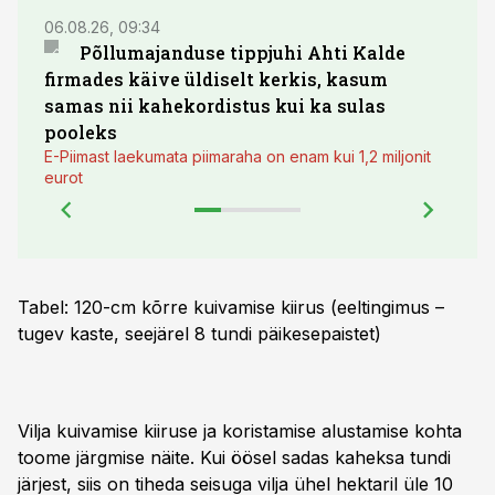
06.08.26, 09:34
03.08.
Põllumajanduse tippjuhi Ahti Kalde
Luge
firmades käive üldiselt kerkis, kasum
põll
samas nii kahekordistus kui ka sulas
pooleks
E-Piimast laekumata piimaraha on enam kui 1,2 miljonit
eurot
Tabel: 120-cm kõrre kuivamise kiirus (eeltingimus –
tugev kaste, seejärel 8 tundi päikesepaistet)
Vilja kuivamise kiiruse ja koristamise alustamise kohta
toome järgmise näite. Kui öösel sadas kaheksa tundi
järjest, siis on tiheda seisuga vilja ühel hektaril üle 10