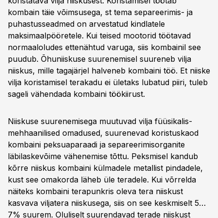
koristatava vilja niiskusest. Koristamisel töötab
kombain täie võimsusega, st tema separeerimis- ja
puhastusseadmed on arvestatud kindlatele
maksimaalpööretele. Kui teised mootorid töötavad
normaaloludes ettenähtud varuga, siis kombainil see
puudub. Õhuniiskuse suurenemisel suureneb vilja
niiskus, mille tagajärjel halveneb kombaini töö. Et niiske
vilja koristamisel terakadu ei ületaks lubatud piiri, tuleb
sageli vähendada kombaini töökiirust.
Niiskuse suurenemisega muutuvad vilja füüsikalis-
mehhaanilised omadused, suurenevad koristuskaod
kombaini peksuaparaadi ja separeerimisorganite
läbilaskevõime vähenemise tõttu. Peksmisel kandub
kõrre niiskus kombaini külmadele metallist pindadele,
kust see omakorda läheb üle teradele. Kui võrrelda
näiteks kombaini terapunkris oleva tera niiskust
kasvava viljatera niiskusega, siis on see keskmiselt 5…
7% suurem. Oluliselt suurendavad terade niiskust