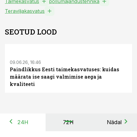
Taimekasvatus
põllumajandustehnika
Teraviljakasvatus
SEOTUD LOOD
ST
09.06.26, 16:46
Paindlikkus Eesti taimekasvatuses: kuidas
määrata ise saagi valmimise aega ja
kvaliteeti
24H
72H
Nädal