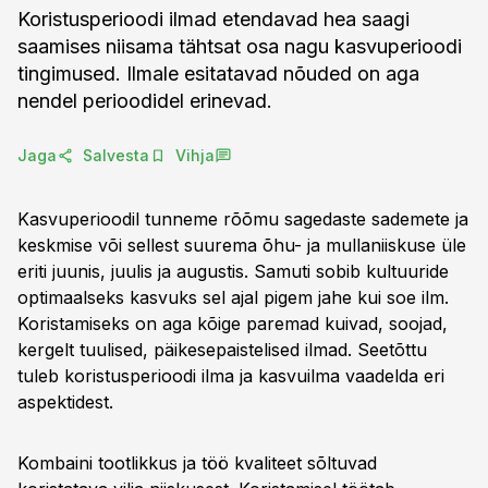
Koristusperioodi ilmad etendavad hea saagi
saamises niisama tähtsat osa nagu kasvuperioodi
tingimused. Ilmale esitatavad nõuded on aga
nendel perioodidel erinevad.
Jaga
Salvesta
Vihja
Kasvuperioodil tunneme rõõmu sagedaste sademete ja
keskmise või sellest suurema õhu- ja mullaniiskuse üle
eriti juunis, juulis ja augustis. Samuti sobib kultuuride
optimaalseks kasvuks sel ajal pigem jahe kui soe ilm.
Koristamiseks on aga kõige paremad kuivad, soojad,
kergelt tuulised, päikesepaistelised ilmad. Seetõttu
tuleb koristusperioodi ilma ja kasvuilma vaadelda eri
aspektidest.
Kombaini tootlikkus ja töö kvaliteet sõltuvad