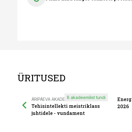
ÜRITUSED
8 akadeemilist tundi
Energ
ÄRIPÄEVA AKADEEMIA
Tehisintellekti meistriklass
2026
juhtidele - vundament