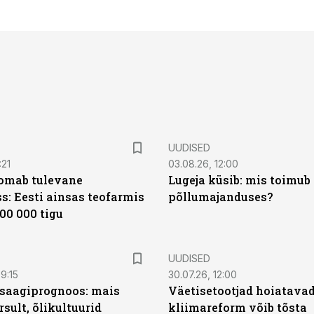
UUDISED
:21
03.08.26, 12:00
oomab tulevane
Lugeja küsib: mis toimub 
s: Eesti ainsas teofarmis
põllumajanduses?
00 000 tigu
UUDISED
9:15
30.07.26, 12:00
saagiprognoos: mais
Väetisetootjad hoiatavad
rsult, õlikultuurid
kliimareform võib tõsta