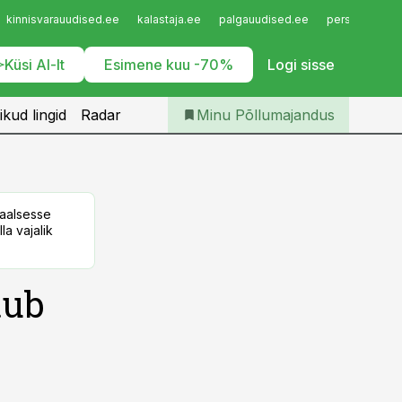
Iseteenindus
kinnisvarauudised.ee
kalastaja.ee
palgauudised.ee
personaliuudi
Telli Põllumajandus
Küsi AI-lt
Esimene kuu -70%
Logi sisse
ikud lingid
Radar
Minu Põllumajandus
taalsesse
la vajalik
tub