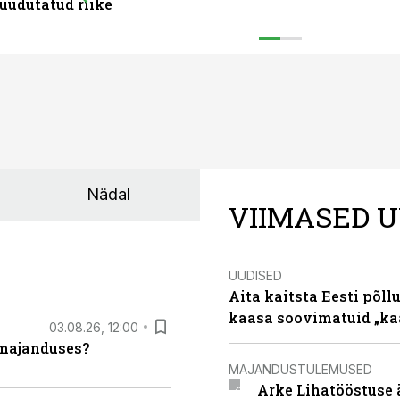
uudutatud riike
Nädal
VIIMASED U
UUDISED
Aita kaitsta Eesti põllu
kaasa soovimatuid „kaa
03.08.26, 12:00
umajanduses?
MAJANDUSTULEMUSED
Arke Lihatööstuse 