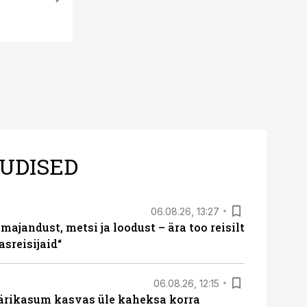
päikeseenerg
UDISED
06.08.26, 13:27
majandust, metsi ja loodust – ära too reisilt
sreisijaid“
06.08.26, 12:15
ärikasum kasvas üle kaheksa korra