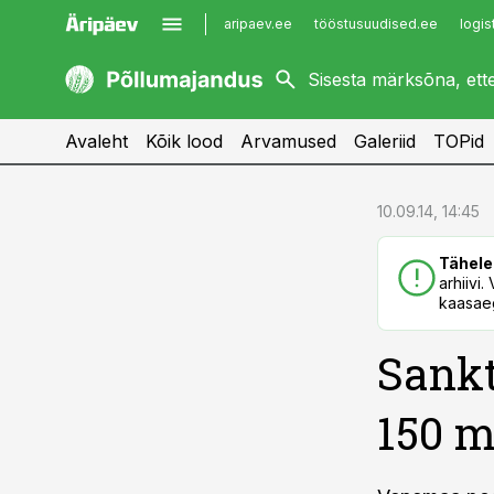
aripaev.ee
tööstusuudised.ee
logis
kaubandus.ee
imelineajalugu.ee
kinnisvarauudised.ee
imelineteadus.ee
Avaleht
Kõik lood
Arvamused
Galeriid
TOPid
cebook
cebook
10.09.14, 14:45
Twitter)
Twitter)
Tähele
kedIn
kedIn
arhiivi
kaasaeg
ail
ail
Sankt
k
k
150 m