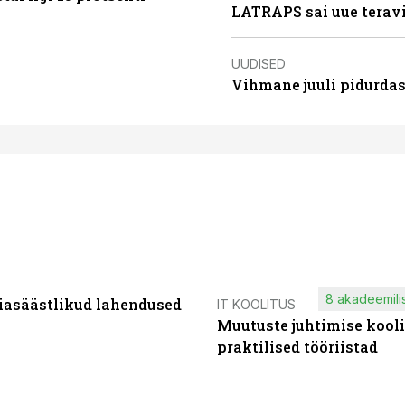
LATRAPS sai uue teravi
UUDISED
Vihmane juuli pidurdas
8 akadeemilis
iasäästlikud lahendused
IT KOOLITUS
Muutuste juhtimise kooli
praktilised tööriistad