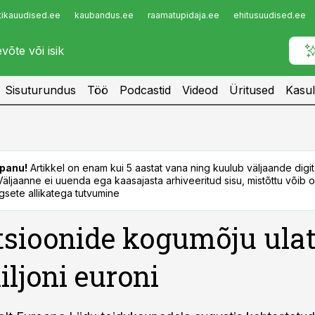
tikauudised.ee
kaubandus.ee
raamatupidaja.ee
ehitusuudised.ee
Infopank
Radar
Sisuturundus
Töö
Podcastid
Videod
Üritused
Kasul
panu!
Artikkel on enam kui 5 aastat vana ning kuulub väljaande digi
. Väljaanne ei uuenda ega kaasajasta arhiveeritud sisu, mistõttu võib ol
sete allikatega tutvumine
sioonide kogumõju ula
iljoni euroni