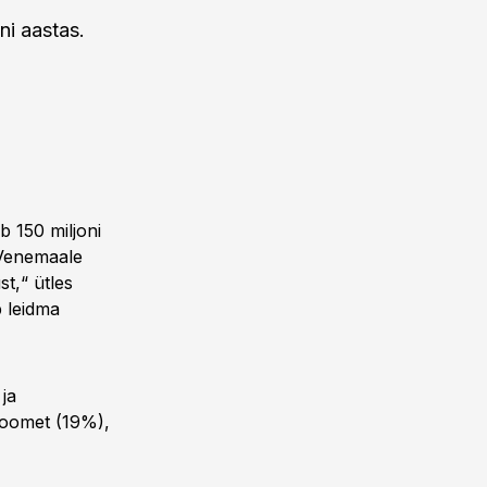
ni aastas.
b 150 miljoni
 Venemaale
t,“ ütles
b leidma
ja
Soomet (19%),