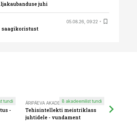
ljakaubanduse juhi
05.08.26, 09:22
 saagikoristust
t tundi
8 akadeemilist tundi
ÄRIPÄEVA AKADEEMIA
IT KOOLIT
tus -
Tehisintellekti meistriklass
Muutuste
juhtidele - vundament
praktilis