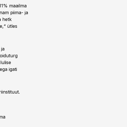
 11% maailma
nam piima- ja
a hetk
,“ ütles
 ja
toiduturg
lulise
ega igati
instituut.
ema