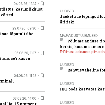
04.08.26, 12:14
rdistus, kasumlikkust
UUDISED
evõtted
Jaekettide lepingud luub
äririski
29.07.26, 09:30
 saa lõputult ühe
MAJANDUSTULEMUSED
Põllumajanduse tip
kerkis, kasum samas ni
E-Piimast laekumata piimaraha
05.08.26, 11:17
ioforce’i kasvu
UUDISED
Rahvusvaheline fon
04.08.26, 11:23
rminali
UUDISED
HKFoods kasvatas kas
03.08.26, 14:00
UUDISED
al ligi 15 protsenti