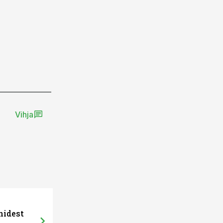
Vihja
ST
01.06.26, 13:29
nidest
Nutikad akus