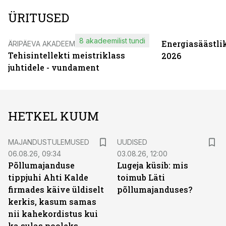
ÜRITUSED
8 akadeemilist tundi
Energiasäästli
ÄRIPÄEVA AKADEEMIA
Tehisintellekti meistriklass
2026
juhtidele - vundament
HETKEL KUUM
MAJANDUSTULEMUSED
UUDISED
06.08.26, 09:34
03.08.26, 12:00
Põllumajanduse
Lugeja küsib: mis
tippjuhi Ahti Kalde
toimub Läti
firmades käive üldiselt
põllumajanduses?
kerkis, kasum samas
nii kahekordistus kui
ka sulas pooleks