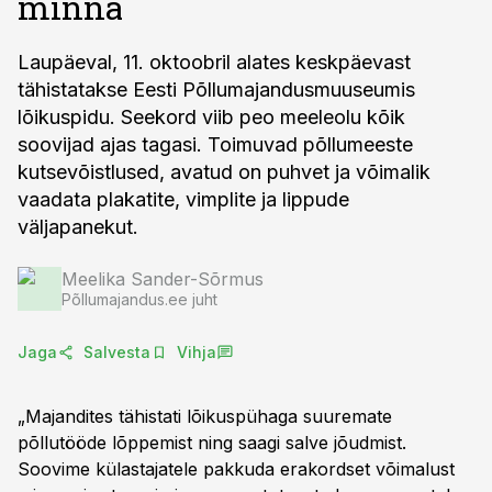
minna
Laupäeval, 11. oktoobril alates keskpäevast
tähistatakse Eesti Põllumajandusmuuseumis
lõikuspidu. Seekord viib peo meeleolu kõik
soovijad ajas tagasi. Toimuvad põllumeeste
kutsevõistlused, avatud on puhvet ja võimalik
vaadata plakatite, vimplite ja lippude
väljapanekut.
Meelika Sander-Sõrmus
Põllumajandus.ee juht
Jaga
Salvesta
Vihja
„Majandites tähistati lõikuspühaga suuremate
põllutööde lõppemist ning saagi salve jõudmist.
Soovime külastajatele pakkuda erakordset võimalust