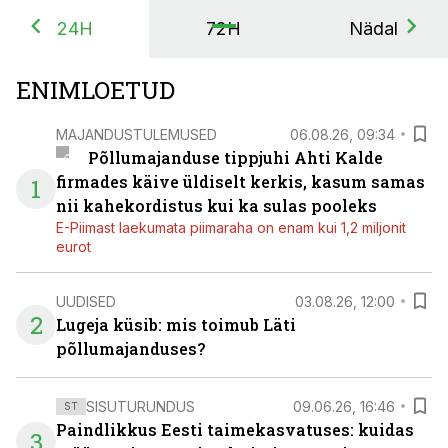
24H
72H
Nädal
ENIMLOETUD
MAJANDUSTULEMUSED
06.08.26, 09:34
Põllumajanduse tippjuhi Ahti Kalde
firmades käive üldiselt kerkis, kasum samas
1
nii kahekordistus kui ka sulas pooleks
E-Piimast laekumata piimaraha on enam kui 1,2 miljonit
eurot
UUDISED
03.08.26, 12:00
2
Lugeja küsib: mis toimub Läti
põllumajanduses?
SISUTURUNDUS
09.06.26, 16:46
ST
Paindlikkus Eesti taimekasvatuses: kuidas
3