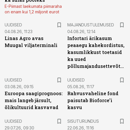
E-Piimast laekumata piimaraha
on enam kui 1,2 miljonit eurot
UUDISED
MAJANDUSTULEMUSED
04.08.26, 11:23
04.08.26, 12:14
Linas Agro avas
Infortari ärikasum
Muugal viljaterminali
peaaegu kahekordistus,
kasumlikkust toetasid
ka uued
põllumajandusettevõtted
UUDISED
UUDISED
03.08.26, 09:15
05.08.26, 11:17
Euroopa saagiprognoos:
Rahvusvaheline fond
mais langeb järsult,
paisutab Bioforce’i
õlikultuurid kasvavad
kasvu
ST
UUDISED
SISUTURUNDUS
29.07.26, 09:30
22.06.26, 11:16