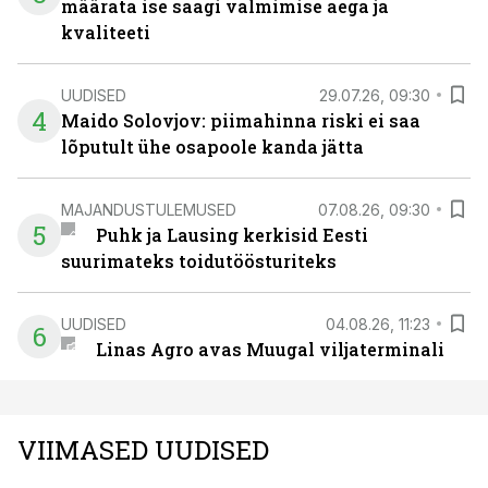
määrata ise saagi valmimise aega ja
kvaliteeti
UUDISED
29.07.26, 09:30
4
Maido Solovjov: piimahinna riski ei saa
lõputult ühe osapoole kanda jätta
MAJANDUSTULEMUSED
07.08.26, 09:30
5
Puhk ja Lausing kerkisid Eesti
suurimateks toidutöösturiteks
UUDISED
04.08.26, 11:23
6
Linas Agro avas Muugal viljaterminali
VIIMASED UUDISED