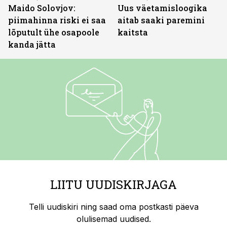
Maido Solovjov:
Uus väetamisloogika
piimahinna riski ei saa
aitab saaki paremini
lõputult ühe osapoole
kaitsta
kanda jätta
LIITU UUDISKIRJAGA
Telli uudiskiri ning saad oma postkasti päeva
olulisemad uudised.