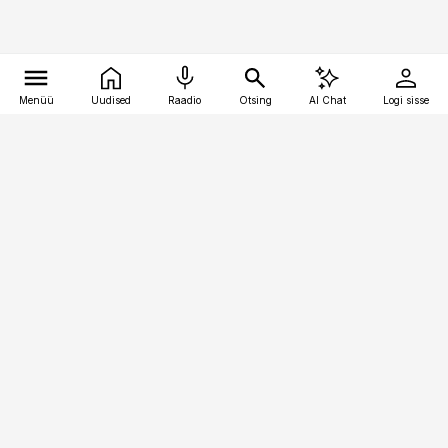
Menüü
Uudised
Raadio
Otsing
AI Chat
Logi sisse
Vana-Lõuna 39/1, 19094 Tallinn
(+372) 667 0111
pollumajandus@pollumajandus.ee
Telli
Reklaam
Firmast
Sisu kasutamisõigused
Ajakirjaniku
eetikakoodeks
Üldtingimused
Privaatsustingimused