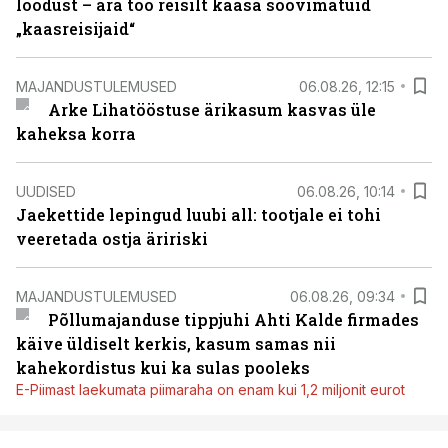
loodust – ära too reisilt kaasa soovimatuid
„kaasreisijaid“
MAJANDUSTULEMUSED
06.08.26, 12:15
Arke Lihatööstuse ärikasum kasvas üle
kaheksa korra
UUDISED
06.08.26, 10:14
Jaekettide lepingud luubi all: tootjale ei tohi
veeretada ostja äririski
MAJANDUSTULEMUSED
06.08.26, 09:34
Põllumajanduse tippjuhi Ahti Kalde firmades
käive üldiselt kerkis, kasum samas nii
kahekordistus kui ka sulas pooleks
E-Piimast laekumata piimaraha on enam kui 1,2 miljonit eurot