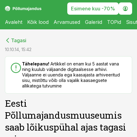
Esimene kuu -70%
Avaleht
Kõik lood
Arvamused
Galeriid
TOPid
Sisu
cebook
cebook
Tagasi
Twitter)
Twitter)
10.10.14, 15:42
kedIn
kedIn
Tähelepanu!
Artikkel on enam kui 5 aastat vana
ning kuulub väljaande digitaalsesse arhiivi.
ail
ail
Väljaanne ei uuenda ega kaasajasta arhiveeritud
sisu, mistõttu võib olla vajalik kaasaegsete
k
k
allikatega tutvumine
Eesti
Põllumajandusmuuseumis
saab lõikuspühal ajas tagasi