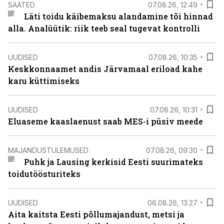
SAATED
07.08.26, 12:49
Läti toidu käibemaksu alandamine tõi hinnad
alla. Analüütik: riik teeb seal tugevat kontrolli
UUDISED
07.08.26, 10:35
Keskkonnaamet andis Järvamaal eriload kahe
karu küttimiseks
UUDISED
07.08.26, 10:31
Eluaseme kaaslaenust saab MES-i püsiv meede
MAJANDUSTULEMUSED
07.08.26, 09:30
Puhk ja Lausing kerkisid Eesti suurimateks
toidutöösturiteks
UUDISED
06.08.26, 13:27
Aita kaitsta Eesti põllumajandust, metsi ja