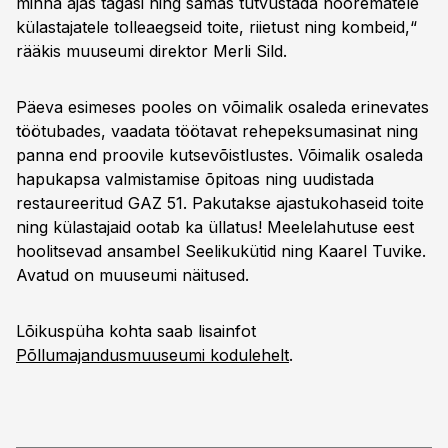
minna ajas tagasi ning samas tutvustada noorematele
külastajatele tolleaegseid toite, riietust ning kombeid,“
rääkis muuseumi direktor Merli Sild.
Päeva esimeses pooles on võimalik osaleda erinevates
töötubades, vaadata töötavat rehepeksumasinat ning
panna end proovile kutsevõistlustes. Võimalik osaleda
hapukapsa valmistamise õpitoas ning uudistada
restaureeritud GAZ 51. Pakutakse ajastukohaseid toite
ning külastajaid ootab ka üllatus! Meelelahutuse eest
hoolitsevad ansambel Seelikukütid ning Kaarel Tuvike.
Avatud on muuseumi näitused.
Lõikuspüha kohta saab lisainfot
Põllumajandusmuuseumi kodulehelt
.