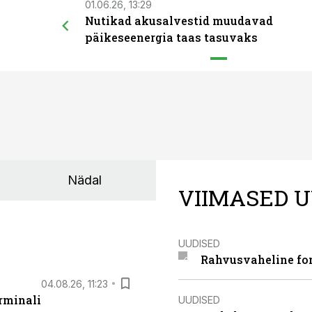
01.06.26, 13:29
Nutikad akusalvestid muudavad
päikeseenergia taas tasuvaks
Nädal
VIIMASED U
UUDISED
Rahvusvaheline fon
04.08.26, 11:23
rminali
UUDISED