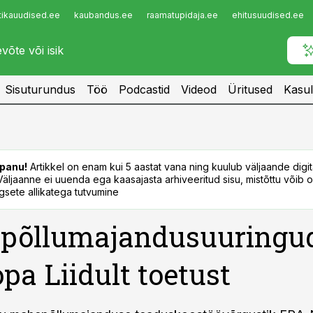
tikauudised.ee
kaubandus.ee
raamatupidaja.ee
ehitusuudised.ee
Infopank
Radar
Sisuturundus
Töö
Podcastid
Videod
Üritused
Kasul
panu!
Artikkel on enam kui 5 aastat vana ning kuulub väljaande digi
. Väljaanne ei uuenda ega kaasajasta arhiveeritud sisu, mistõttu võib ol
sete allikatega tutvumine
põllumajandusuuringud
pa Liidult toetust