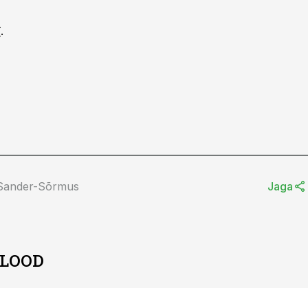
T
.
 Sander-Sõrmus
Jaga
 LOOD