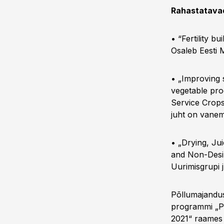
Rahastatavad 
• “Fertility 
Osaleb Eesti 
• „Improving 
vegetable pro
Service Crops
juht on vane
• „Drying, Ju
and Non-Desi
Uurimisgrupi 
Põllumajandus
programmi „Põ
2021“ raames