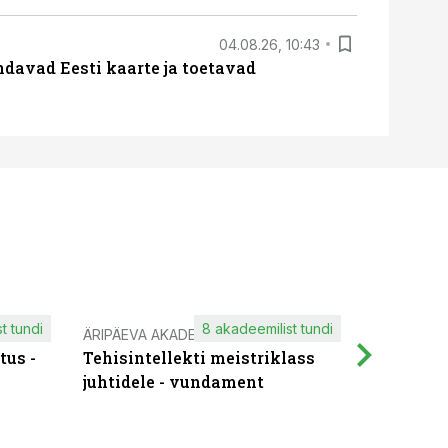
04.08.26, 10:43
davad Eesti kaarte ja toetavad
t tundi
8 akadeemilist tundi
ÄRIPÄEVA AKADEEMIA
IT KOOLIT
tus -
Tehisintellekti meistriklass
Muutuste
juhtidele - vundament
praktilis