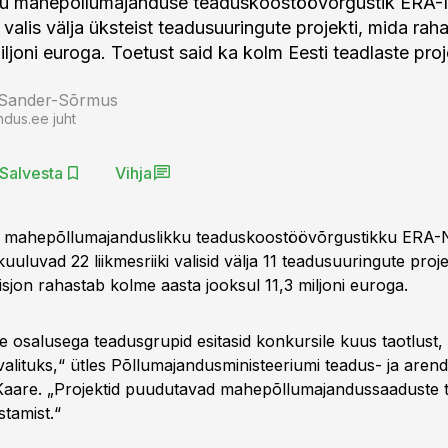
du mahepõllumajanduse teaduskoostöövõrgustik ERA
valis välja üksteist teadusuuringute projekti, mida rah
ljoni euroga. Toetust said ka kolm Eesti teadlaste proj
 Sander-Sõrmus
ndus.ee juht
Salvesta
Vihja
u mahepõllumajanduslikku teaduskoostöövõrgustikku ERA
uuluvad 22 liikmesriiki valisid välja 11 teadusuuringute proje
jon rahastab kolme aasta jooksul 11,3 miljoni euroga.
te osalusega teadusgrupid esitasid konkursile kuus taotlust,
avalituks,“ ütles Põllumajandusministeeriumi teadus- ja ar
i Kaare. „Projektid puudutavad mahepõllumajandussaaduste t
stamist.“