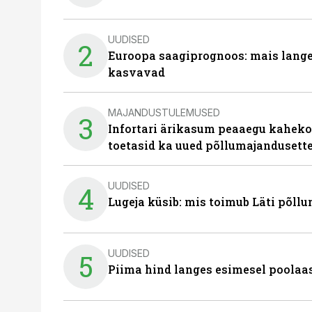
UUDISED
2
Euroopa saagiprognoos: mais langeb 
kasvavad
MAJANDUSTULEMUSED
3
Infortari ärikasum peaaegu kaheko
toetasid ka uued põllumajandusett
UUDISED
4
Lugeja küsib: mis toimub Läti põll
UUDISED
5
Piima hind langes esimesel poolaast