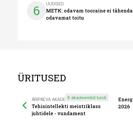
UUDISED
6
METK: odavam tooraine ei tähenda
odavamat toitu
ÜRITUSED
8 akadeemilist tundi
Energ
ÄRIPÄEVA AKADEEMIA
Tehisintellekti meistriklass
2026
juhtidele - vundament