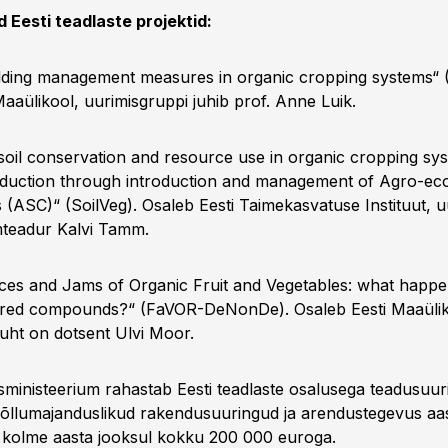
Eesti teadlaste projektid:
building management measures in organic cropping systems“ (
Maaülikool, uurimisgruppi juhib prof. Anne Luik.
soil conservation and resource use in organic cropping sy
duction through introduction and management of Agro-eco
 (ASC)“ (SoilVeg). Osaleb Eesti Taimekasvatuse Instituut, u
mteadur Kalvi Tamm.
ices and Jams of Organic Fruit and Vegetables: what happe
red compounds?“ (FaVOR-DeNonDe). Osaleb Eesti Maaülik
juht on dotsent Ulvi Moor.
ministeerium rahastab Eesti teadlaste osalusega teadusuurin
llumajanduslikud rakendusuuringud ja arendustegevus aas
 kolme aasta jooksul kokku 200 000 euroga.