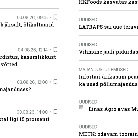
HKFoods kasvatas kas
03.08.26, 09:15
UUDISED
järsult, õlikultuurid
LATRAPS sai uue teravi
UUDISED
04.08.26, 12:14
Vihmane juuli pidurdas
rdistus, kasumlikkust
evõtted
MAJANDUSTULEMUSED
Infortari ärikasum pea
03.08.26, 12:00
ka uued põllumajandus
umajanduses?
UUDISED
Linas Agro avas Mu
03.08.26, 14:00
al ligi 15 protsenti
UUDISED
METK: odavam tooraine