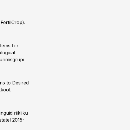
FertilCrop).
stems for
logical
urimisgrupi
ns to Desired
kool.
guid riikliku
tatel 2015-