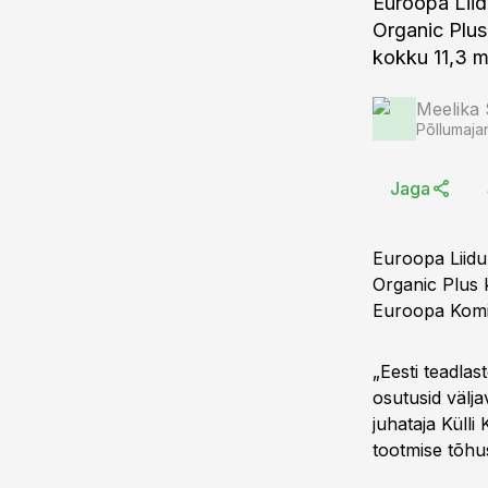
Euroopa Lii
Organic Plus 
kokku 11,3 mi
Meelika
Põllumaja
Jaga
Euroopa Liid
Organic Plus k
Euroopa Komis
„Eesti teadlas
osutusid välj
juhataja Küll
tootmise tõhu