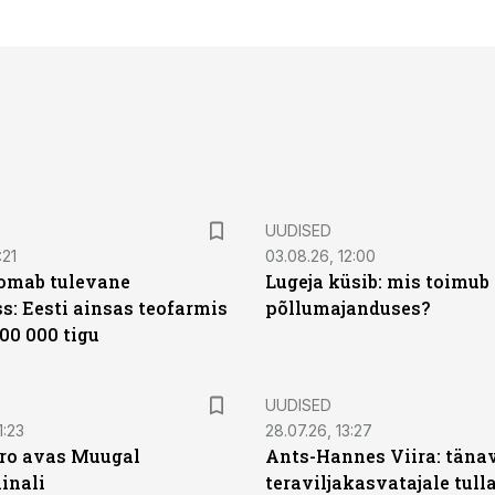
UUDISED
:21
03.08.26, 12:00
oomab tulevane
Lugeja küsib: mis toimub 
s: Eesti ainsas teofarmis
põllumajanduses?
00 000 tigu
UUDISED
1:23
28.07.26, 13:27
ro avas Muugal
Ants-Hannes Viira: täna
inali
teraviljakasvatajale tulla