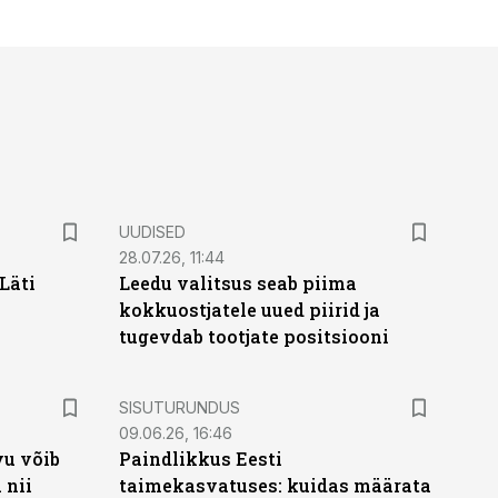
UUDISED
28.07.26, 11:44
Läti
Leedu valitsus seab piima
kokkuostjatele uued piirid ja
tugevdab tootjate positsiooni
ST
SISUTURUNDUS
09.06.26, 16:46
vu võib
Paindlikkus Eesti
 nii
taimekasvatuses: kuidas määrata