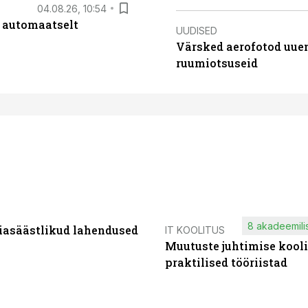
04.08.26, 10:54
 automaatselt
UUDISED
Värsked aerofotod uuen
ruumiotsuseid
8 akadeemilis
iasäästlikud lahendused
IT KOOLITUS
Muutuste juhtimise kooli
praktilised tööriistad