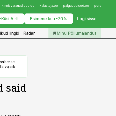
Iseteenindus
kinnisvarauudised.ee
kalastaja.ee
palgauudised.ee
personaliuudi
Telli Põllumajandus
Küsi AI-lt
Esimene kuu -70%
Logi sisse
ikud lingid
Radar
Minu Põllumajandus
taalsesse
la vajalik
 said