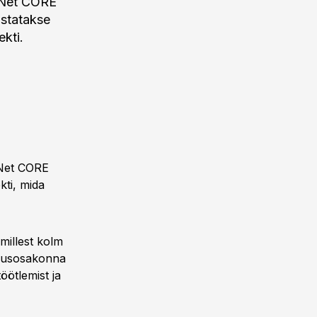
-Net CORE
astatakse
ekti.
-Net CORE
kti, mida
 millest kolm
endusosakonna
öötlemist ja