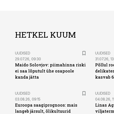
HETKEL KUUM
UUDISED
UUDISED
29.07.26, 09:30
31.07.26, 13
Maido Solovjov: piimahinna riski
Põllul r
ei saa lõputult ühe osapoole
delikates
kanda jätta
kasvab 6
UUDISED
UUDISED
03.08.26, 09:15
04.08.26, 1
Euroopa saagiprognoos: mais
Linas Ag
langeb järsult, õlikultuurid
viljaterm