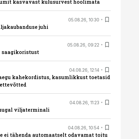
umit kasvavast kulusurvest hoolimata
05.08.26, 10:30
ljakaubanduse juhi
05.08.26, 09:22
 saagikoristust
04.08.26, 12:14
aegu kahekordistus, kasumlikkust toetasid
ettevõtted
04.08.26, 11:23
ugal viljaterminali
04.08.26, 10:54
 ei tähenda automaatselt odavamat toitu