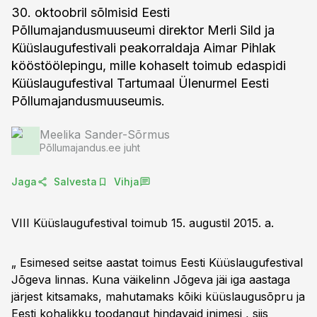
30. oktoobril sõlmisid Eesti
Põllumajandusmuuseumi direktor Merli Sild ja
Küüslaugufestivali peakorraldaja Aimar Pihlak
kööstöölepingu, mille kohaselt toimub edaspidi
Küüslaugufestival Tartumaal Ülenurmel Eesti
Põllumajandusmuuseumis.
Meelika Sander-Sõrmus
Põllumajandus.ee juht
Jaga
Salvesta
Vihja
VIII Küüslaugufestival toimub 15. augustil 2015. a.
„ Esimesed seitse aastat toimus Eesti Küüslaugufestival
Jõgeva linnas. Kuna väikelinn Jõgeva jäi iga aastaga
järjest kitsamaks, mahutamaks kõiki küüslaugusõpru ja
Eesti kohalikku toodangut hindavaid inimesi , siis