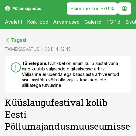
Esimene kuu -70%
Avaleht
Kõik lood
Arvamused
Galeriid
TOPid
Sisu
cebook
cebook
Tagasi
Twitter)
Twitter)
TAIMEKASVATUS
03.11.14, 12:45
kedIn
kedIn
Tähelepanu!
Artikkel on enam kui 5 aastat vana
ning kuulub väljaande digitaalsesse arhiivi.
ail
ail
Väljaanne ei uuenda ega kaasajasta arhiveeritud
sisu, mistõttu võib olla vajalik kaasaegsete
k
k
allikatega tutvumine
Küüslaugufestival kolib
Eesti
Põllumajandusmuuseumisse