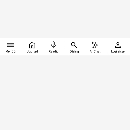
Menüü
Uudised
Raadio
Otsing
AI Chat
Logi sisse
Vana-Lõuna 39/1, 19094 Tallinn
(+372) 667 0111
pollumajandus@pollumajandus.ee
Telli
Reklaam
Firmast