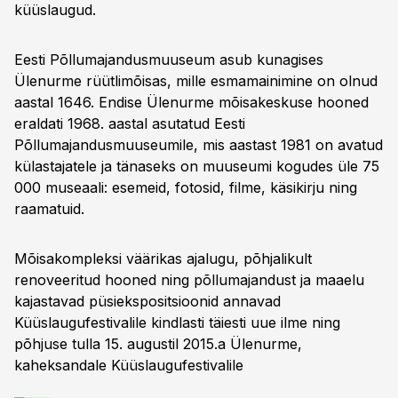
küüslaugud.
Eesti Põllumajandusmuuseum asub kunagises
Ülenurme rüütlimõisas, mille esmamainimine on olnud
aastal 1646. Endise Ülenurme mõisakeskuse hooned
eraldati 1968. aastal asutatud Eesti
Põllumajandusmuuseumile, mis aastast 1981 on avatud
külastajatele ja tänaseks on muuseumi kogudes üle 75
000 museaali: esemeid, fotosid, filme, käsikirju ning
raamatuid.
Mõisakompleksi väärikas ajalugu, põhjalikult
renoveeritud hooned ning põllumajandust ja maaelu
kajastavad püsiekspositsioonid annavad
Küüslaugufestivalile kindlasti täiesti uue ilme ning
põhjuse tulla 15. augustil 2015.a Ülenurme,
kaheksandale Küüslaugufestivalile