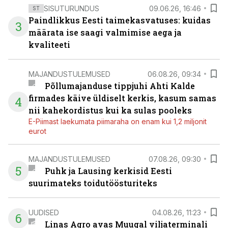
SISUTURUNDUS
09.06.26, 16:46
ST
Paindlikkus Eesti taimekasvatuses: kuidas
3
määrata ise saagi valmimise aega ja
kvaliteeti
MAJANDUSTULEMUSED
06.08.26, 09:34
Põllumajanduse tippjuhi Ahti Kalde
firmades käive üldiselt kerkis, kasum samas
4
nii kahekordistus kui ka sulas pooleks
E-Piimast laekumata piimaraha on enam kui 1,2 miljonit
eurot
MAJANDUSTULEMUSED
07.08.26, 09:30
5
Puhk ja Lausing kerkisid Eesti
suurimateks toidutöösturiteks
UUDISED
04.08.26, 11:23
6
Linas Agro avas Muugal viljaterminali