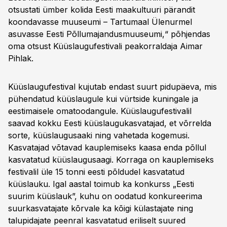
otsustati ümber kolida Eesti maakultuuri pärandit
koondavasse muuseumi – Tartumaal Ülenurmel
asuvasse Eesti Põllumajandusmuuseumi,“ põhjendas
oma otsust Küüslaugufestivali peakorraldaja Aimar
Pihlak.
Küüslaugufestival kujutab endast suurt pidupäeva, mis
pühendatud küüslaugule kui vürtside kuningale ja
eestimaisele omatoodangule. Küüslaugufestivalil
saavad kokku Eesti küüslaugukasvatajad, et võrrelda
sorte, küüslaugusaaki ning vahetada kogemusi.
Kasvatajad võtavad kauplemiseks kaasa enda põllul
kasvatatud küüslaugusaagi. Korraga on kauplemiseks
festivalil üle 15 tonni eesti põldudel kasvatatud
küüslauku. Igal aastal toimub ka konkurss „Eesti
suurim küüslauk”, kuhu on oodatud konkureerima
suurkasvatajate kõrvale ka kõigi külastajate ning
talupidajate peenral kasvatatud eriliselt suured