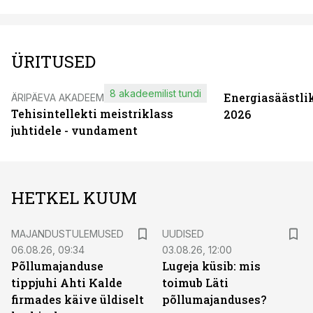
ÜRITUSED
8 akadeemilist tundi
Energiasäästli
ÄRIPÄEVA AKADEEMIA
Tehisintellekti meistriklass
2026
juhtidele - vundament
HETKEL KUUM
MAJANDUSTULEMUSED
UUDISED
06.08.26, 09:34
03.08.26, 12:00
Põllumajanduse
Lugeja küsib: mis
tippjuhi Ahti Kalde
toimub Läti
firmades käive üldiselt
põllumajanduses?