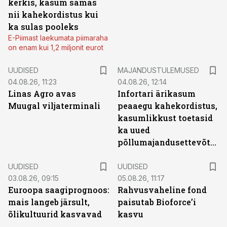
kerkis, kasum samas
nii kahekordistus kui
ka sulas pooleks
E-Piimast laekumata piimaraha
on enam kui 1,2 miljonit eurot
UUDISED
MAJANDUSTULEMUSED
04.08.26, 11:23
04.08.26, 12:14
Linas Agro avas
Infortari ärikasum
Muugal viljaterminali
peaaegu kahekordistus,
kasumlikkust toetasid
ka uued
põllumajandusettevõtted
UUDISED
UUDISED
03.08.26, 09:15
05.08.26, 11:17
Euroopa saagiprognoos:
Rahvusvaheline fond
mais langeb järsult,
paisutab Bioforce’i
õlikultuurid kasvavad
kasvu