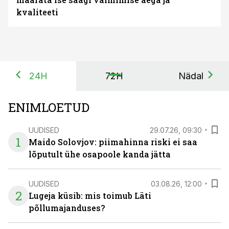
kvaliteeti
24H
72H
Nädal
ENIMLOETUD
UUDISED
29.07.26, 09:30
1
Maido Solovjov: piimahinna riski ei saa
lõputult ühe osapoole kanda jätta
UUDISED
03.08.26, 12:00
2
Lugeja küsib: mis toimub Läti
põllumajanduses?