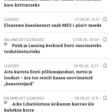
karu küttimiseks
UUDISED
07.08.26, 10:31
Eluaseme kaaslaenust saab MES-i püsiv meede
MAJANDUSTULEMUSED
07.08.26, 09:30
Puhk ja Lausing kerkisid Eesti suurimateks
toidutöösturiteks
UUDISED
06.08.26, 13:27
Aita kaitsta Eesti põllumajandust, metsi ja
loodust – ära too reisilt kaasa soovimatuid
„kaasreisijaid“
MAJANDUSTULEMUSED
06.08.26, 12:15
Arke Lihatööstuse ärikasum kasvas üle
kaheksa korra