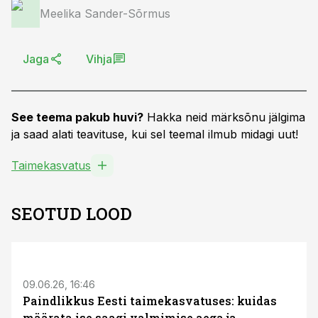
Meelika Sander-Sõrmus
Jaga
Vihja
See teema pakub huvi?
Hakka neid märksõnu jälgima
ja saad alati teavituse, kui sel teemal ilmub midagi uut!
Taimekasvatus
SEOTUD LOOD
ST
09.06.26, 16:46
Paindlikkus Eesti taimekasvatuses: kuidas
määrata ise saagi valmimise aega ja