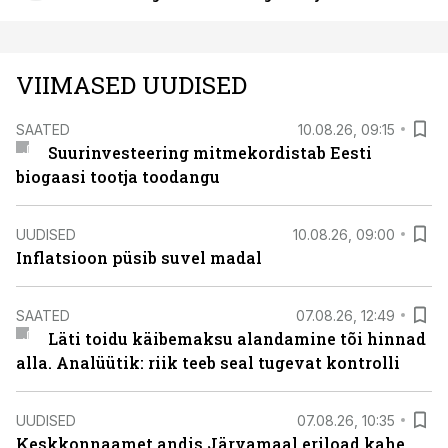
VIIMASED UUDISED
SAATED
10.08.26, 09:15
Suurinvesteering mitmekordistab Eesti
biogaasi tootja toodangu
UUDISED
10.08.26, 09:00
Inflatsioon püsib suvel madal
SAATED
07.08.26, 12:49
Läti toidu käibemaksu alandamine tõi hinnad
alla. Analüütik: riik teeb seal tugevat kontrolli
UUDISED
07.08.26, 10:35
Keskkonnaamet andis Järvamaal eriload kahe