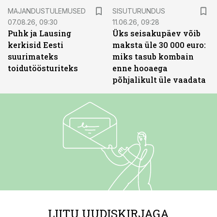
ST
MAJANDUSTULEMUSED
SISUTURUNDUS
07.08.26, 09:30
11.06.26, 09:28
Puhk ja Lausing
Üks seisakupäev võib
kerkisid Eesti
maksta üle 30 000 euro:
suurimateks
miks tasub kombain
toidutöösturiteks
enne hooaega
põhjalikult üle vaadata
LIITU UUDISKIRJAGA