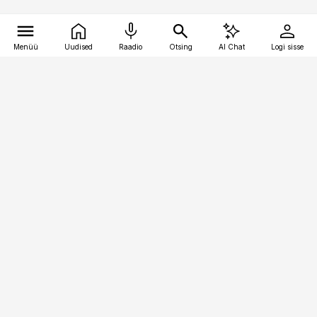
Menüü
Uudised
Raadio
Otsing
AI Chat
Logi sisse
Vana-Lõuna 39/1, 19094 Tallinn
(+372) 667 0111
pollumajandus@pollumajandus.ee
Telli
Reklaam
Firmast
Sisu kasutamisõigused
Ajakirjaniku
eetikakoodeks
Üldtingimused
Privaatsustingimused
Küpsiste poliitika
KKK
Eesti Meediaettevõtete
Eelistuste haldamine