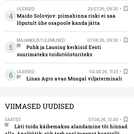
UUDISED
29.07.26, 09:30
4
Maido Solovjov: piimahinna riski ei saa
lõputult ühe osapoole kanda jätta
MAJANDUSTULEMUSED
07.08.26, 09:30
5
Puhk ja Lausing kerkisid Eesti
suurimateks toidutöösturiteks
UUDISED
04.08.26, 11:23
6
Linas Agro avas Muugal viljaterminali
VIIMASED UUDISED
SAATED
07.08.26, 12:49
Läti toidu käibemaksu alandamine tõi hinnad
alla. Analüütik: riik teeb seal tugevat kontrolli