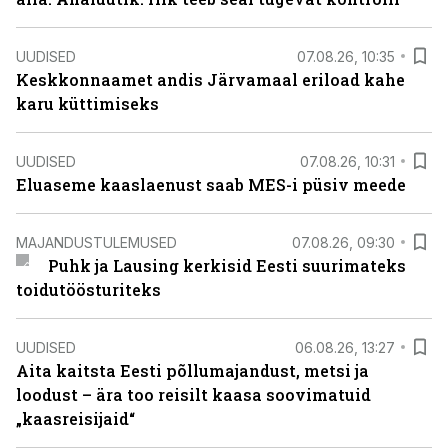
UUDISED
07.08.26, 10:35
Keskkonnaamet andis Järvamaal eriload kahe
karu küttimiseks
UUDISED
07.08.26, 10:31
Eluaseme kaaslaenust saab MES-i püsiv meede
MAJANDUSTULEMUSED
07.08.26, 09:30
Puhk ja Lausing kerkisid Eesti suurimateks
toidutöösturiteks
UUDISED
06.08.26, 13:27
Aita kaitsta Eesti põllumajandust, metsi ja
loodust – ära too reisilt kaasa soovimatuid
„kaasreisijaid“