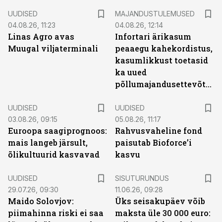
UUDISED
MAJANDUSTULEMUSED
04.08.26, 11:23
04.08.26, 12:14
Linas Agro avas
Infortari ärikasum
Muugal viljaterminali
peaaegu kahekordistus,
kasumlikkust toetasid
ka uued
põllumajandusettevõtted
UUDISED
UUDISED
03.08.26, 09:15
05.08.26, 11:17
Euroopa saagiprognoos:
Rahvusvaheline fond
mais langeb järsult,
paisutab Bioforce’i
õlikultuurid kasvavad
kasvu
ST
UUDISED
SISUTURUNDUS
29.07.26, 09:30
11.06.26, 09:28
Maido Solovjov:
Üks seisakupäev võib
piimahinna riski ei saa
maksta üle 30 000 euro: