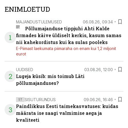
ENIMLOETUD
MAJANDUSTULEMUSED
06.08.26, 09:34
Põllumajanduse tippjuhi Ahti Kalde
firmades käive üldiselt kerkis, kasum samas
1
nii kahekordistus kui ka sulas pooleks
E-Piimast laekumata piimaraha on enam kui 1,2 miljonit
eurot
UUDISED
03.08.26, 12:00
2
Lugeja küsib: mis toimub Läti
põllumajanduses?
SISUTURUNDUS
09.06.26, 16:46
ST
Paindlikkus Eesti taimekasvatuses: kuidas
3
määrata ise saagi valmimise aega ja
kvaliteeti