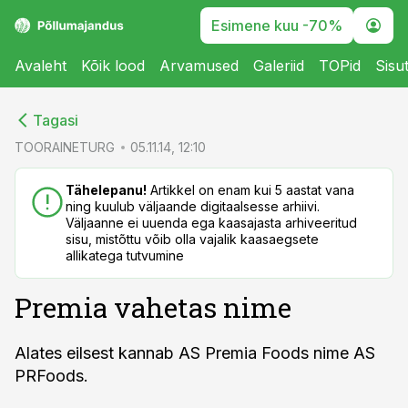
Esimene kuu -70%
Avaleht
Kõik lood
Arvamused
Galeriid
TOPid
Sisu
cebook
cebook
Tagasi
Twitter)
Twitter)
TOORAINETURG
05.11.14, 12:10
kedIn
kedIn
Tähelepanu!
Artikkel on enam kui 5 aastat vana
ning kuulub väljaande digitaalsesse arhiivi.
ail
ail
Väljaanne ei uuenda ega kaasajasta arhiveeritud
sisu, mistõttu võib olla vajalik kaasaegsete
k
k
allikatega tutvumine
Premia vahetas nime
Alates eilsest kannab AS Premia Foods nime AS
PRFoods.