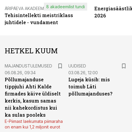
8 akadeemilist tundi
Energiasäästli
ÄRIPÄEVA AKADEEMIA
Tehisintellekti meistriklass
2026
juhtidele - vundament
HETKEL KUUM
MAJANDUSTULEMUSED
UUDISED
06.08.26, 09:34
03.08.26, 12:00
Põllumajanduse
Lugeja küsib: mis
tippjuhi Ahti Kalde
toimub Läti
firmades käive üldiselt
põllumajanduses?
kerkis, kasum samas
nii kahekordistus kui
ka sulas pooleks
E-Piimast laekumata piimaraha
on enam kui 1,2 miljonit eurot