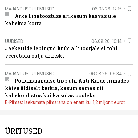
MAJANDUSTULEMUSED
06.08.26, 12:15
Arke Lihatööstuse ärikasum kasvas üle
kaheksa korra
UUDISED
06.08.26, 10:14
Jaekettide lepingud luubi all: tootjale ei tohi
veeretada ostja äririski
MAJANDUSTULEMUSED
06.08.26, 09:34
Põllumajanduse tippjuhi Ahti Kalde firmades
käive üldiselt kerkis, kasum samas nii
kahekordistus kui ka sulas pooleks
E-Piimast laekumata piimaraha on enam kui 1,2 miljonit eurot
ÜRITUSED