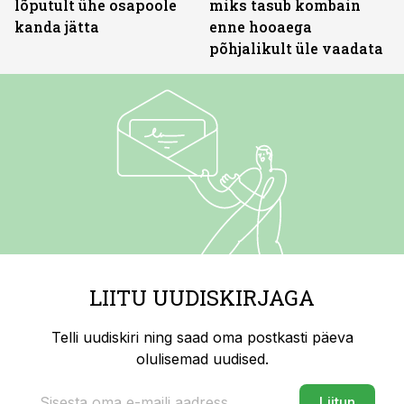
lõputult ühe osapoole
miks tasub kombain
kanda jätta
enne hooaega
põhjalikult üle vaadata
LIITU UUDISKIRJAGA
Telli uudiskiri ning saad oma postkasti päeva
olulisemad uudised.
Liitun