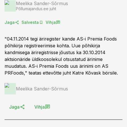
Meelika Sander-Sõrmus
Põllumajandus.ee juht
Jaga
Salvesta
Vihja
"04.11.2014 tegi äriregister kande AS-i Premia Foods
põhikirja registreerimise kohta. Uue põhikirja
kandmisega äriregistrisse jõustus ka 30.10.2014
aktsionäride üldkoosolekul otsustatud ärinime
muudatus. AS-i Premia Foods uus ärinimi on AS
PRFoods," teatas ettevõtte juht Katre Kõvask börsile.
Meelika Sander-Sõrmus
Jaga
Vihja