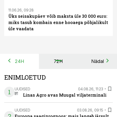
11.06.26, 09:28
Üks seisakupäev võib maksta üle 30 000 euro:
miks tasub kombain enne hooaega põhjalikult
üle vaadata
24H
72H
Nädal
ENIMLOETUD
UUDISED
04.08.26, 11:23
1
Linas Agro avas Muugal viljaterminali
UUDISED
03.08.26, 09:15
2
Euroopa saagiprognoos: mais langeb järsult,