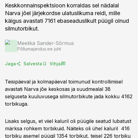
Keskkonnainspektsioon korraldas sel nädalal
Narva jõel järjekordse ulatuslikuma reidi, mille
käigus avastati 7161 ebaseaduslikult püügil olnud
silmutorbikut.
Meelika Sander-Sõrmus
Põllumajandus.ee juht
Jaga
Salvesta
Vihja
Teisipäeval ja kolmapäeval toimunud kontrollimisel
avastati Narva jõe keskosas ja suudmealal 38
selguseta kuuluvusega silmutorbikute jada kokku 4162
torbikuga.
Lisaks selgus, et viiel kaluril oli püügile seatud lubatust
märksa rohkem torbikuid. Näiteks oli ühel kaluril 416
torbiku asemel püügil 1354 torbikut, teisel 226 torbiku