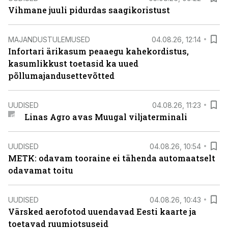
Vihmane juuli pidurdas saagikoristust
MAJANDUSTULEMUSED
04.08.26, 12:14
Infortari ärikasum peaaegu kahekordistus,
kasumlikkust toetasid ka uued
põllumajandusettevõtted
UUDISED
04.08.26, 11:23
Linas Agro avas Muugal viljaterminali
UUDISED
04.08.26, 10:54
METK: odavam tooraine ei tähenda automaatselt
odavamat toitu
UUDISED
04.08.26, 10:43
Värsked aerofotod uuendavad Eesti kaarte ja
toetavad ruumiotsuseid