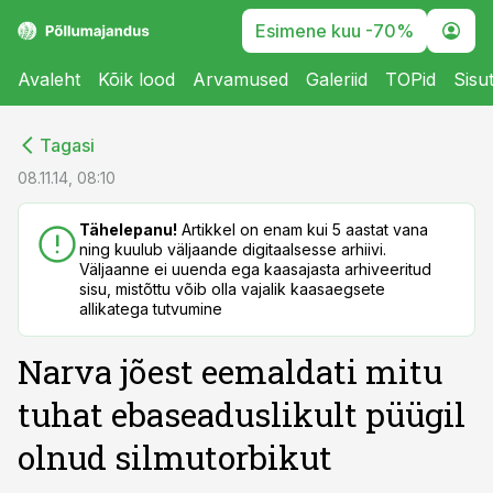
Esimene kuu -70%
Avaleht
Kõik lood
Arvamused
Galeriid
TOPid
Sisu
cebook
cebook
Tagasi
Twitter)
Twitter)
08.11.14, 08:10
kedIn
kedIn
Tähelepanu!
Artikkel on enam kui 5 aastat vana
ning kuulub väljaande digitaalsesse arhiivi.
ail
ail
Väljaanne ei uuenda ega kaasajasta arhiveeritud
sisu, mistõttu võib olla vajalik kaasaegsete
k
k
allikatega tutvumine
Narva jõest eemaldati mitu
tuhat ebaseaduslikult püügil
olnud silmutorbikut