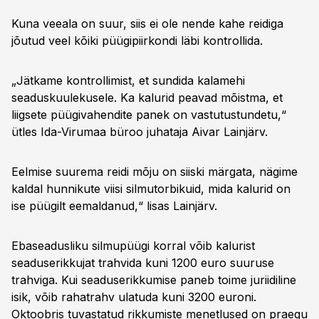
Kuna veeala on suur, siis ei ole nende kahe reidiga
jõutud veel kõiki püügipiirkondi läbi kontrollida.
„Jätkame kontrollimist, et sundida kalamehi
seaduskuulekusele. Ka kalurid peavad mõistma, et
liigsete püügivahendite panek on vastutustundetu,“
ütles Ida-Virumaa büroo juhataja Aivar Lainjärv.
Eelmise suurema reidi mõju on siiski märgata, nägime
kaldal hunnikute viisi silmutorbikuid, mida kalurid on
ise püügilt eemaldanud,“ lisas Lainjärv.
Ebaseadusliku silmupüügi korral võib kalurist
seaduserikkujat trahvida kuni 1200 euro suuruse
trahviga. Kui seaduserikkumise paneb toime juriidiline
isik, võib rahatrahv ulatuda kuni 3200 euroni.
Oktoobris tuvastatud rikkumiste menetlused on praegu