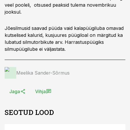
veel pooleli, otsused peaksid tulema novembrikuu
jooksul.
Jõesilmusid saavad püüda vaid kalapüügiluba omavad
kutselised kalurid, kusjuures püügiloal on märgitud ka
lubatud silmutorbikute arv. Harrastuspüügiks
silmupüügilube ei väljastata.
Meelika Sander-Sõrmus
Jaga
Vihja
SEOTUD LOOD
ST