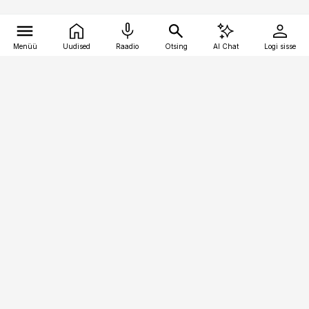
Menüü
Uudised
Raadio
Otsing
AI Chat
Logi sisse
Vana-Lõuna 39/1, 19094 Tallinn
(+372) 667 0111
pollumajandus@pollumajandus.ee
Telli
Reklaam
Firmast
Sisu kasutamisõigused
Ajakirjaniku
eetikakoodeks
Üldtingimused
Privaatsustingimused
Küpsiste poliitika
KKK
Eesti Meediaettevõtete
Eelistuste haldamine