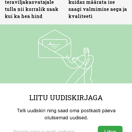
teraviljakasvatajale
kuidas määrata ise
tulla nii korralik saak
saagi valmimise aega ja
kui ka hea hind
kvaliteeti
LIITU UUDISKIRJAGA
Telli uudiskiri ning saad oma postkasti päeva
olulisemad uudised.
Liitun