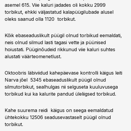
asemel 615. Viie kaluri jadades oli kokku 2999
torbikut, ehkki väljastatud kalapüügilubade alusel
oleks saanud olla 1120 torbikut.
Kõik ebaseaduslikult püügil olnud torbikud eemaldati,
neis olnud silmud lasti tagasi vette ja püünised
hoiustati. Püüginõudeid rikkunud viie kaluri suhtes
alustati väärteomenetlust.
Oktoobris läbiviidud kahepäevase kontrolli käigus leiti
Narva jõel 5345 ebaseaduslikult püügil olnud
silmutorbikut, sealhulgas nii selguseta kuuluvusega
torbikud kui ka kalurite pandud üleliigsed torbikud.
Kahe suurema reidi käigus on seega eemaldatud
ühtekokku 12506 seadusevastaselt püügil olnud
torbikut.