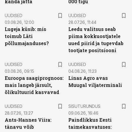
kanda jätta
000 tigu
UUDISED
UUDISED
03.08.26, 12:00
28.07.26, 11:44
Lugeja küsib: mis
Leedu valitsus seab
toimub Läti
piima kokkuostjatele
põllumajanduses?
uued piirid ja tugevdab
tootjate positsiooni
UUDISED
UUDISED
03.08.26, 09:15
04.08.26, 11:23
Euroopa saagiprognoos:
Linas Agro avas
mais langeb järsult,
Muugal viljaterminali
õlikultuurid kasvavad
ST
UUDISED
SISUTURUNDUS
28.07.26, 13:27
09.06.26, 16:46
Ants-Hannes Viira:
Paindlikkus Eesti
tänavu võib
taimekasvatuses: