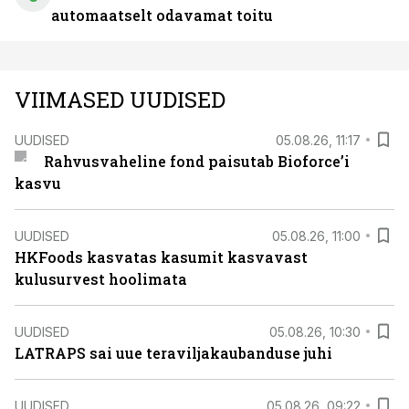
automaatselt odavamat toitu
VIIMASED UUDISED
UUDISED
05.08.26, 11:17
Rahvusvaheline fond paisutab Bioforce’i
kasvu
UUDISED
05.08.26, 11:00
HKFoods kasvatas kasumit kasvavast
kulusurvest hoolimata
UUDISED
05.08.26, 10:30
LATRAPS sai uue teraviljakaubanduse juhi
UUDISED
05.08.26, 09:22