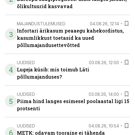
õlikultuurid kasvavad
MAJANDUSTULEMUSED
04.08.26, 12:14
Infortari ärikasum peaaegu kahekordistus,
3
kasumlikkust toetasid ka uued
põllumajandusettevõtted
UUDISED
03.08.26, 12:00
4
Lugeja küsib: mis toimub Läti
põllumajanduses?
UUDISED
03.08.26, 14:00
5
Piima hind langes esimesel poolaastal ligi 15
protsenti
UUDISED
04.08.26, 10:54
6
METK: odavam tooraine ei tähenda